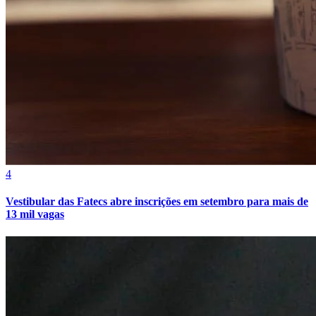
4
Vestibular das Fatecs abre inscrições em setembro para mais de
13 mil vagas
Atlético-MG