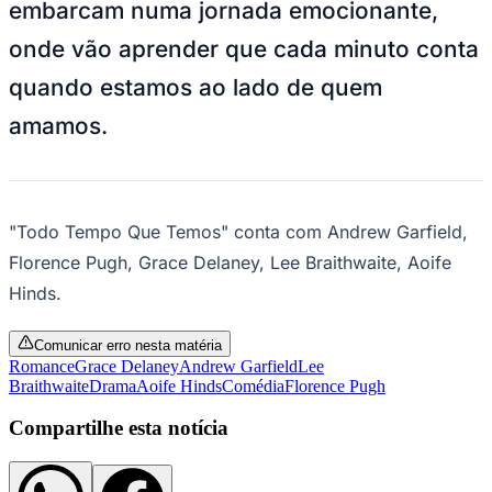
Rocha
Francisco Morato
Taboão da Serra
Embu das Artes
São Roque
embarcam numa jornada emocionante,
Para Sua Empresa
onde vão aprender que cada minuto conta
Anuncie Regional
Guia de Empresas
quando estamos ao lado de quem
Vagas na Região
Novo
amamos.
Hub de Negócios
Guia Comercial
Selo Verificado
Portal Educacional
Agenda de Vestibulares
"Todo Tempo Que Temos" conta com Andrew Garfield,
Vagas de Emprego
Concursos
Florence Pugh, Grace Delaney, Lee Braithwaite, Aoife
Hinds.
Panorama Econômico
Panorama Econômico
Comunicar erro nesta matéria
Romance
Grace Delaney
Andrew Garfield
Lee
Para Sua Empresa
Braithwaite
Drama
Aoife Hinds
Comédia
Florence Pugh
Anuncie no Portal
Verificar Empresa
Novo
Compartilhe esta notícia
Anunciar Vagas
Novo
Publicidade Legal