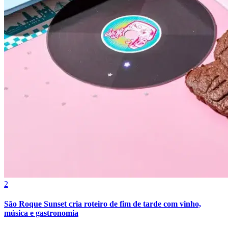
Vasco
2
São Roque Sunset cria roteiro de fim de tarde com vinho,
música e gastronomia