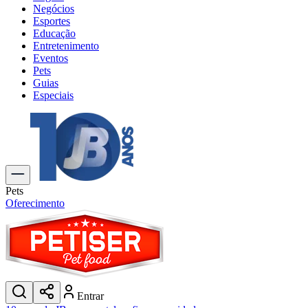
Negócios
Esportes
Educação
Entretenimento
Eventos
Pets
Guias
Especiais
Explore Tudo
Últimas Notícias
Previsão do Tempo
Trânsito e Rotas
Dia a Dia & Lazer
Pets
Transportes
Oferecimento
Gastronomia
Cinema & Shows
Jogos
Novo
Para Sua Empresa
Anuncie no Portal
Entrar
Cadastrar Empresa