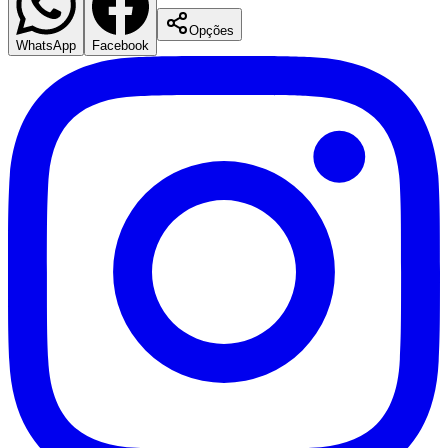
NBA
NFL
Opções
Fórmula 1
WhatsApp
Facebook
UFC
Tênis (ATP)
MLB
NHL
Atletismo
Vôlei
NBB
Competições de Futebol
Brasileirão Série A
Brasileirão Série B
Paulistão
Copa do Brasil
Libertadores
Sul-Americana
Copa América
Champions League
Premier League
La Liga
Bundesliga
Mundial 2026