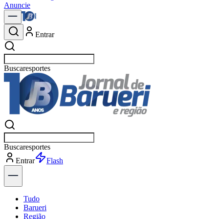
Anuncie
Entrar
Buscar
política
Buscar
política
Entrar
Explorar
Tudo
Barueri
Região