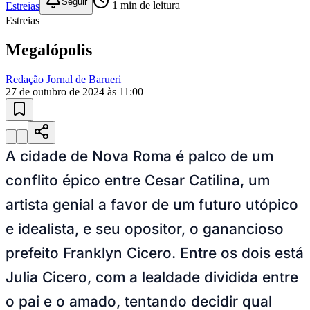
Juventude
10 anos de JB
novo portal
confira as novidades
10 anos de JB
Esportes ao Vivo
placares e tabelas
atualizadas
Paulistão, Brasileirão, Champions League e mais. Placar em tempo
real, classificação e notícias esportivas.
04
/
10
Acompanhar jogos
Newsletter Bom Dia Barueri
Entretenimento Completo
Resultados das Loterias
Esportes ao Vivo
Trânsito em Tempo Real
Clima e Previsão do Tempo
Vagas de Emprego
Portal Pet
Explore Barueri
Guia de Empresas
Publicidade
Anuncie Aqui
Seguir
Estreias
1
min de leitura