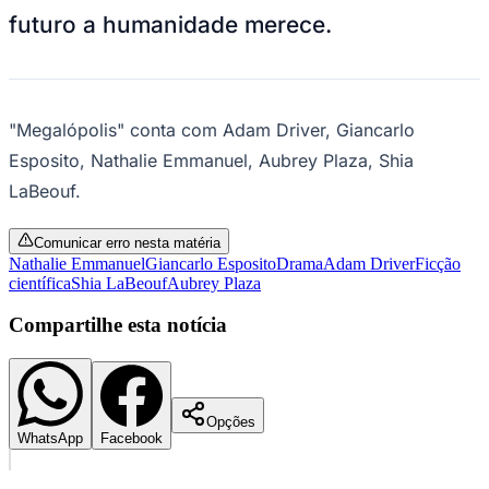
Estreias
Megalópolis
Redação Jornal de Barueri
27 de outubro de 2024 às 11:00
Ceará
A cidade de Nova Roma é palco de um
conflito épico entre Cesar Catilina, um
artista genial a favor de um futuro utópico
e idealista, e seu opositor, o ganancioso
prefeito Franklyn Cicero. Entre os dois está
Julia Cicero, com a lealdade dividida entre
o pai e o amado, tentando decidir qual