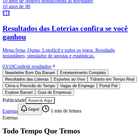
10 anos de JB
novo portal
confira as novidades
Divulgar Vagas
Novo
10 anos de JB
Publicidade Legal
Política
Eleições
Resultados das Loterias
confira se você
Esportes
Saúde
ganhou
Segurança
Cultura
Mega-Sena, Quina, Lotofácil e todos os jogos. Resultado
Meio Ambiente
instantâneo, simulador de apostas e estatísticas.
Obras
Educação
03
/
10
Conferir resultados
Newsletter Bom Dia Barueri
Entretenimento Completo
Bairros de Barueri
Resultados das Loterias
Esportes ao Vivo
Trânsito em Tempo Real
Clima e Previsão do Tempo
Vagas de Emprego
Portal Pet
Selecione sua região
Para notícias da sua região
Explore Barueri
Guia de Empresas
Publicidade
Anuncie Aqui
Aldeia
Aldeia da Serra
Aldeia de Barueri
Alphaville
Bairro
Jubran
Belval
Bethaville
Boa
Seguir
Estreias
1
min de leitura
Vista
Califórnia
Carapicuíba
Centro
Chácaras Marco
Cidades da
Estreias
Região
Cotia
Cruz Preta
Engenho Novo
Fazenda
Militar
Itapevi
Jandira
Jardim Audir
Jardim Belval
Jardim
Todo Tempo Que Temos
Califórnia
Jardim dos Altos
Jardim dos Camargos
Jardim
Esperança
Jardim Graziela
Jardim Iracema
Jardim Itaquiti
Jardim