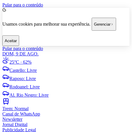
Pular para o conteúdo
Usamos cookies para melhorar sua experiência.
Gerenciar
Aceitar
Pular para o conteúdo
DOM, 9 DE AGO.
25°C
· 62%
Castello
:
Livre
Raposo
:
Livre
Rodoanel
:
Livre
Al. Rio Negro
:
Livre
Trem:
Normal
Canal de WhatsApp
Newsletter
Jornal Digital
Publicidade Legal