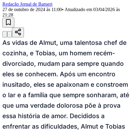
Julio
Jardim Líbano
Jardim Maria Cristina
Jardim Maria Helena
Jardim
Redação Jornal de Barueri
Mutinga
Jardim Paraíso
Jardim Paulista
Jardim Reginalice
Jardim São
27 de outubro de 2024 às 11:00
• Atualizado em
03/04/2026 às
Luís
Jardim São Pedro
Jardim São Silvestre
Jardim Silveira
Jardim
21:28
Tupã
Jardim Tupanci
Mutinga
Nova Aldeinha
Osasco
Parque dos
Camargos
Parque Imperial
Parque Santa Luzia
Parque Viana
Pirapora
do Bom Jesus
Recanto Phrynéa
Santana de
Parnaíba
Silveira
Tamboré
Vale do Sol
Vila Barros
Vila Boa Vista
Vila
do Conde
Vila Engenho Novo
Vila Márcia
Vila Nossa Sra. da
As vidas de Almut, uma talentosa chef de
Escada
Vila Porto
Votupoca
Para Sua Empresa
cozinha, e Tobias, um homem recém-
Anuncie no Portal
divorciado, mudam para sempre quando
Guia de Empresas
Divulgar Vagas
Novo
eles se conhecem. Após um encontro
Publicidade Legal
inusitado, eles se apaixonam e constroem
Negócios Regionais
Turismo
o lar e a família que sempre sonharam, até
Segurança Regional
Hospitais Estaduais
que uma verdade dolorosa põe à prova
Parques & Represas
essa história de amor. Decididos a
Cidades da Região
Santana de Parnaíba
Osasco
Carapicuíba
Jandira
Itapevi
Cotia
Pirapora
enfrentar as dificuldades, Almut e Tobias
do Bom Jesus
Araçariguama
Cajamar
Caieiras
Franco da