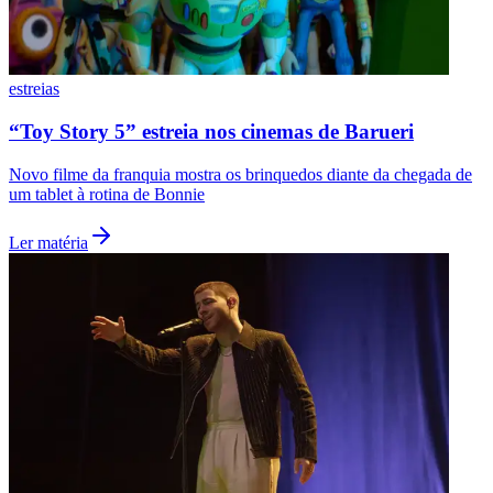
estreias
“Toy Story 5” estreia nos cinemas de Barueri
Novo filme da franquia mostra os brinquedos diante da chegada de
Palmeiras
um tablet à rotina de Bonnie
Ler matéria