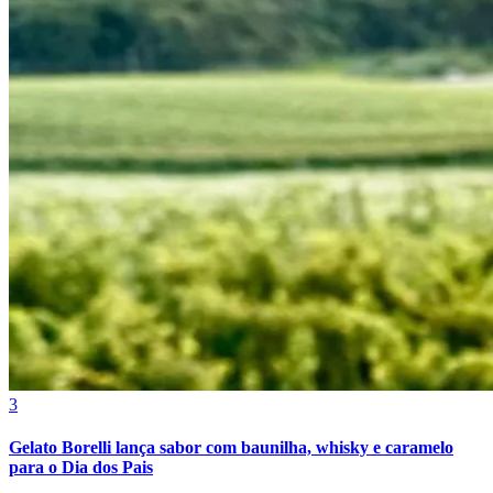
Grêmio
3
Gelato Borelli lança sabor com baunilha, whisky e caramelo
para o Dia dos Pais