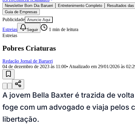
Política
Newsletter Bom Dia Barueri
Entretenimento Completo
Resultados das 
Eleições
Guia de Empresas
Esportes
Saúde
Publicidade
Anuncie Aqui
Segurança
Estreias
1
min de leitura
Seguir
Cultura
Estreias
Meio Ambiente
Obras
Educação
Pobres Criaturas
Bairros de Barueri
Redação Jornal de Barueri
04 de dezembro de 2023 às 11:00
• Atualizado em
29/01/2026 às 02:2
Selecione sua região
Para notícias da sua região
Aldeia
Aldeia da Serra
Aldeia de Barueri
Alphaville
Bairro Jubran
Belva
Militar
Itapevi
Jandira
Jardim Audir
Jardim Belval
Jardim Califórnia
Jard
A jovem Bella Baxter é trazida de volt
Cristina
Jardim Maria Helena
Jardim Mutinga
Jardim Paraíso
Jardim Pau
Aldeinha
Osasco
Parque dos Camargos
Parque Imperial
Parque Santa L
foge com um advogado e viaja pelos co
Conde
Vila Engenho Novo
Vila Márcia
Vila Nossa Sra. da Escada
Vila
Para Sua Empresa
libertação.
Anuncie no Portal
Guia de Empresas
Divulgar Vagas
Novo