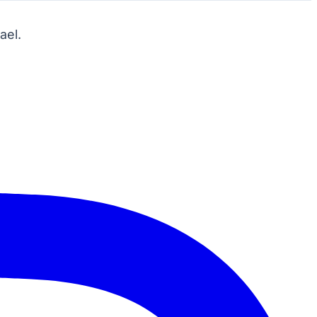
ael.
Morato
Taboão da Serra
Embu das Artes
São Roque