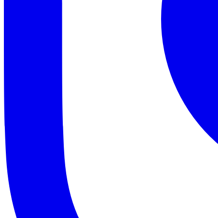
Copa do Brasil
Libertadores
Sul-Americana
Copa América
Champions League
Premier League
La Liga
Bundesliga
Mundial 2026
Times - Ir direto