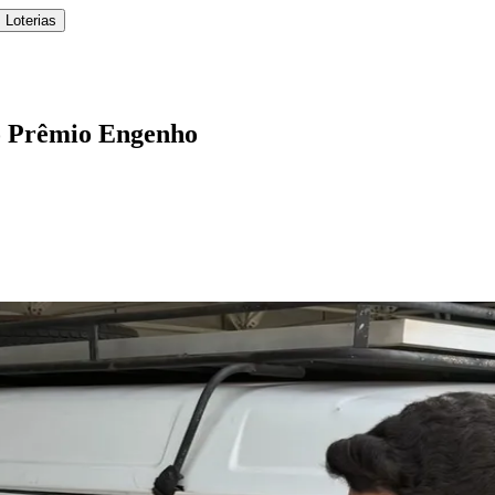
 Loterias
o Prêmio Engenho
l
Bethaville
Boa Vista
Califórnia
Carapicuíba
Centro
Chácaras Marco
Cida
im dos Altos
Jardim dos Camargos
Jardim Esperança
Jardim Graziela
Jard
lista
Jardim Reginalice
Jardim São Luís
Jardim São Pedro
Jardim São Sil
uzia
Parque Viana
Pirapora do Bom Jesus
Recanto Phrynéa
Santana de P
 Porto
Votupoca