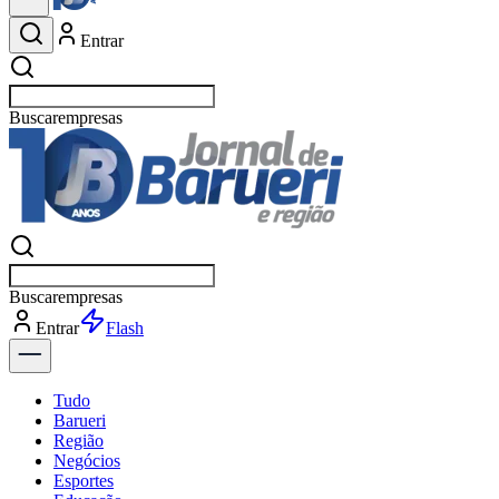
Entrar
Buscar
esportes
Buscar
esportes
Entrar
Flash
Tudo
Barueri
Região
Negócios
Esportes