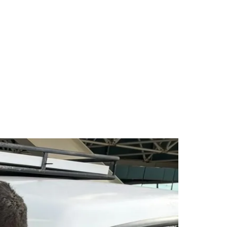
des da Região
Cotia
Cruz Preta
Engenho Novo
Fazenda
im Iracema
Jardim Itaquiti
Jardim Julio
Jardim Líbano
Jardim Maria
vestre
Jardim Silveira
Jardim Tupã
Jardim Tupanci
Mutinga
Nova
arnaíba
Silveira
Tamboré
Vale do Sol
Vila Barros
Vila Boa Vista
Vila do