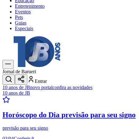
Educação
Entretenimento
Eventos
Pets
Guias
Especiais
Explore Tudo
Últimas Notícias
Previsão do Tempo
Trânsito e Rotas
Dia a Dia & Lazer
Jornal de Barueri
Transportes
Entrar
Gastronomia
10 anos de JB
novo portal
confira as novidades
Cinema & Shows
10 anos de JB
Jogos
Novo
Para Sua Empresa
Horóscopo do Dia
previsão para seu signo
Anuncie no Portal
Cadastrar Empresa
Divulgar Vagas
Novo
previsão para seu signo
Publicidade Legal
03
/
04
Conferir