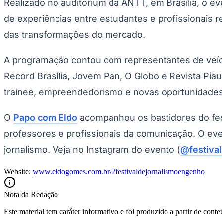
Realizado no auditorium da ANTT, em Brasília, o ev
Copa do Brasil
Libertadores
de experiências entre estudantes e profissionais r
Sul-Americana
Copa América
das transformações do mercado.
Champions League
Premier League
La Liga
A programação contou com representantes de veícu
Bundesliga
Record Brasília, Jovem Pan, O Globo e Revista Piau
Mundial 2026
trainee, empreendedorismo e novas oportunidades p
Times - Ir direto
O
Papo com Eldo
acompanhou os bastidores do fes
professores e profissionais da comunicação. O eve
jornalismo. Veja no Instagram do evento (
@festival
Website:
www.eldogomes.com.br/2festivaldejornalismoengenho
Nota da Redação
Este material tem caráter informativo e foi produzido a partir de cont