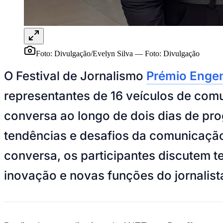
Panorama Econômico
Para Sua Empresa
Anuncie no Portal
Verificar Empresa
Novo
Foto: Divulgação/Evelyn Silva
—
Foto:
Divulgação
Anunciar Vagas
Novo
Publicidade Legal
O Festival de Jornalismo
Prémio Enge
NBA
representantes de 16 veículos de com
NFL
Fórmula 1
conversa ao longo de dois dias de pro
UFC
Tênis (ATP)
MLB
tendências e desafios da comunicação
NHL
Atletismo
conversa, os participantes discutem t
Vôlei
NBB
inovação e novas funções do jornalista
Competições de Futebol
Brasileirão Série A
Brasileirão Série B
Paulistão