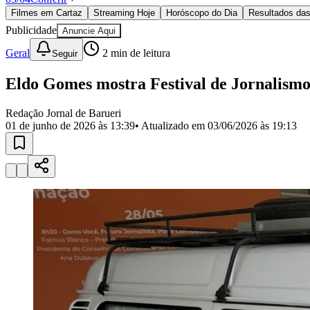
Política
Filmes em Cartaz
Streaming Hoje
Horóscopo do Dia
Resultados das
Eleições
Publicidade
Anuncie Aqui
Esportes
Saúde
Geral
2
min de leitura
Seguir
Segurança
Cultura
Eldo Gomes mostra Festival de Jornalism
Meio Ambiente
Obras
Educação
Redação Jornal de Barueri
01 de junho de 2026 às 13:39
• Atualizado em
03/06/2026 às 19:13
Bairros de Barueri
Selecione sua região
Para notícias da sua região
Aldeia
Aldeia da Serra
Aldeia de Barueri
Alphaville
Bairro Jubran
Belva
Militar
Itapevi
Jandira
Jardim Audir
Jardim Belval
Jardim Califórnia
Jard
Cristina
Jardim Maria Helena
Jardim Mutinga
Jardim Paraíso
Jardim Pau
Aldeinha
Osasco
Parque dos Camargos
Parque Imperial
Parque Santa L
Conde
Vila Engenho Novo
Vila Márcia
Vila Nossa Sra. da Escada
Vila
Para Sua Empresa
Anuncie no Portal
Guia de Empresas
Divulgar Vagas
Novo