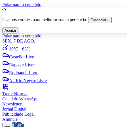
Pular para o conteúdo
Usamos cookies para melhorar sua experiência.
Gerenciar
Aceitar
Pular para o conteúdo
SEX, 7 DE AGO.
19°C
· 63%
Castello
:
Livre
Raposo
:
Livre
Rodoanel
:
Livre
Al. Rio Negro
:
Livre
Trem:
Normal
Canal de WhatsApp
Newsletter
Jornal Digital
Publicidade Legal
Anuncie