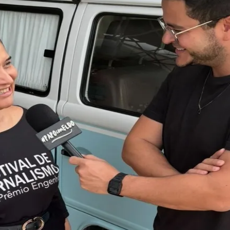
do Bom Jesus
Araçariguama
Cajamar
Caieiras
Franco da Rocha
Francisco 