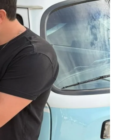
Morato
Taboão da Serra
Embu das Artes
São Roque