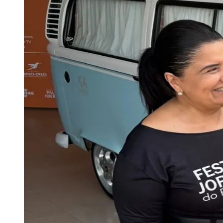
Publicidade Legal
Negócios Regionais
Turismo
Segurança Regional
Hospitais Estaduais
Parques & Represas
Cidades da Região
Santana de Parnaíba
Osasco
Carapicuíba
Jandira
Itapevi
Cotia
Pirapora 
Para Sua Empresa
Anuncie Regional
Guia de Empresas
Vagas na Região
Novo
Hub de Negócios
Guia Comercial
Selo Verificado
Portal Educacional
Agenda de Vestibulares
Vagas de Emprego
Concursos
Panorama Econômico