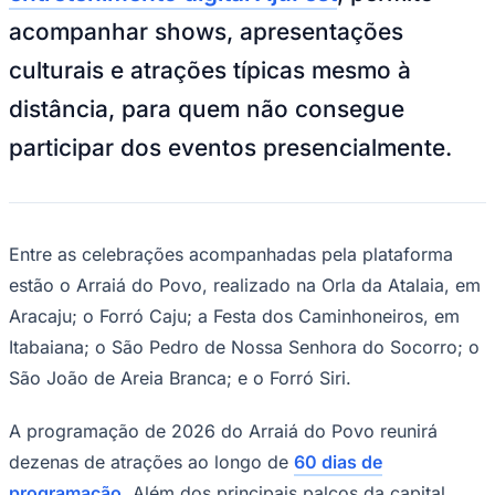
NBA
acompanhar shows, apresentações
NFL
Fórmula 1
culturais e atrações típicas mesmo à
UFC
Tênis (ATP)
distância, para quem não consegue
MLB
NHL
participar dos eventos presencialmente.
Atletismo
Vôlei
NBB
Competições de Futebol
Entre as celebrações acompanhadas pela plataforma
Brasileirão Série A
Brasileirão Série B
estão o Arraiá do Povo, realizado na Orla da Atalaia, em
Paulistão
Aracaju; o Forró Caju; a Festa dos Caminhoneiros, em
Copa do Brasil
Libertadores
Itabaiana; o São Pedro de Nossa Senhora do Socorro; o
Sul-Americana
São João de Areia Branca; e o Forró Siri.
Copa América
Champions League
Premier League
A programação de 2026 do Arraiá do Povo reunirá
La Liga
dezenas de atrações ao longo de
60 dias de
Bundesliga
Mundial 2026
programação
. Além dos principais palcos da capital,