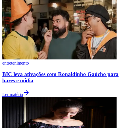
Botafogo
entretenimento
BIC leva ativações com Ronaldinho Gaúcho para
bares e mídia
Ler matéria