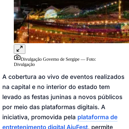
Rocha
Francisco Morato
Taboão da Serra
Embu das Artes
São Roque
Para Sua Empresa
Anuncie Regional
Guia de Empresas
Vagas na Região
Novo
Hub de Negócios
Guia Comercial
Selo Verificado
Portal Educacional
Agenda de Vestibulares
Divulgação Governo de Sergipe
—
Foto:
Vagas de Emprego
Divulgação
Concursos
A cobertura ao vivo de eventos realizados
Panorama Econômico
na capital e no interior do estado tem
Panorama Econômico
levado as festas juninas a novos públicos
Para Sua Empresa
por meio das plataformas digitais. A
Anuncie no Portal
Verificar Empresa
Novo
iniciativa, promovida pela
plataforma de
Anunciar Vagas
Novo
Publicidade Legal
entretenimento digital AjuFest
, permite