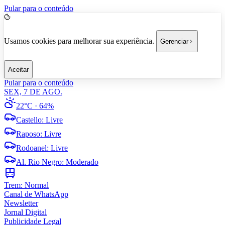
Pular para o conteúdo
Usamos cookies para melhorar sua experiência.
Gerenciar
Aceitar
Pular para o conteúdo
SEX, 7 DE AGO.
22°C
· 64%
Castello
:
Livre
Raposo
:
Livre
Rodoanel
:
Livre
Al. Rio Negro
:
Moderado
Trem:
Normal
Canal de WhatsApp
Newsletter
Jornal Digital
Publicidade Legal