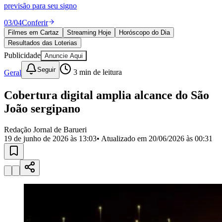
Divulgar Vagas
Novo
previsão para seu signo
Publicidade Legal
03
/
04
Conferir
Política
Filmes em Cartaz
Streaming Hoje
Horóscopo do Dia
Eleições
Resultados das Loterias
Esportes
Saúde
Publicidade
Anuncie Aqui
Segurança
Seguir
Geral
3
min de leitura
Cultura
Meio Ambiente
Obras
Cobertura digital amplia alcance do São
Educação
João sergipano
Bairros de Barueri
Redação Jornal de Barueri
19 de junho de 2026 às 13:03
• Atualizado em
20/06/2026 às 00:31
Selecione sua região
Para notícias da sua região
Aldeia
Aldeia da Serra
Aldeia de Barueri
Alphaville
Bairro
Jubran
Belval
Bethaville
Boa
Vista
Califórnia
Carapicuíba
Centro
Chácaras Marco
Cidades da
Região
Cotia
Cruz Preta
Engenho Novo
Fazenda
Militar
Itapevi
Jandira
Jardim Audir
Jardim Belval
Jardim
Califórnia
Jardim dos Altos
Jardim dos Camargos
Jardim
Esperança
Jardim Graziela
Jardim Iracema
Jardim Itaquiti
Jardim