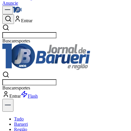
Anuncie
Entrar
Buscar
pol
Buscar
polí
Entrar
Explorar
Tudo
Barueri
Região