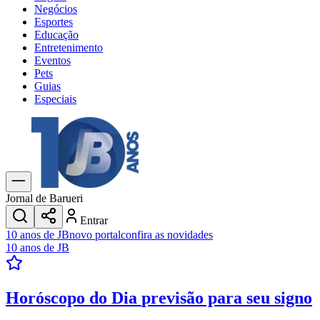
Negócios
Esportes
Educação
Entretenimento
Eventos
Pets
Guias
Especiais
Explore Tudo
Últimas Notícias
Previsão do Tempo
Trânsito e Rotas
Dia a Dia & Lazer
Jornal de Barueri
Transportes
Entrar
Gastronomia
10 anos de JB
novo portal
confira as novidades
Cinema & Shows
10 anos de JB
Jogos
Novo
Para Sua Empresa
Horóscopo do Dia
previsão para seu signo
Anuncie no Portal
Cadastrar Empresa