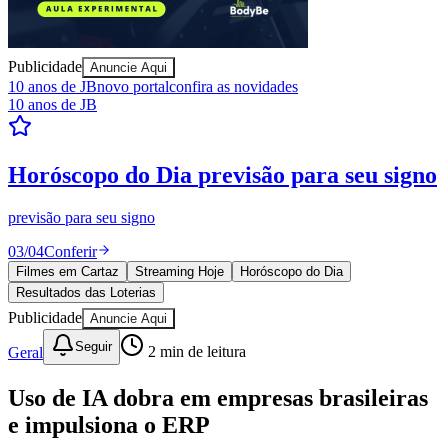
Publicidade
Anuncie Aqui
10 anos de JB
novo portal
confira as novidades
10 anos de JB
Ceará
Resultados das Loterias
confira se ganhou
Mega-Sena, Quina, Lotofácil e todos os jogos. Resultado
instantâneo.
04
/
04
Ver resultados
Filmes em Cartaz
Streaming Hoje
Horóscopo do Dia
Resultados das Loterias
Publicidade
Anuncie Aqui
Seguir
Geral
2
min de leitura
Uso de IA dobra em empresas brasileiras
e impulsiona o ERP