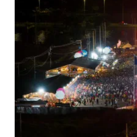
Julio
Jardim Líbano
Jardim Maria Cristina
Jardim Maria Helena
Jardim
Mutinga
Jardim Paraíso
Jardim Paulista
Jardim Reginalice
Jardim São
Luís
Jardim São Pedro
Jardim São Silvestre
Jardim Silveira
Jardim
Tupã
Jardim Tupanci
Mutinga
Nova Aldeinha
Osasco
Parque dos
Camargos
Parque Imperial
Parque Santa Luzia
Parque Viana
Pirapora
do Bom Jesus
Recanto Phrynéa
Santana de
Parnaíba
Silveira
Tamboré
Vale do Sol
Vila Barros
Vila Boa Vista
Vila
do Conde
Vila Engenho Novo
Vila Márcia
Vila Nossa Sra. da
Escada
Vila Porto
Votupoca
Para Sua Empresa
Anuncie no Portal
Guia de Empresas
Divulgar Vagas
Novo
Publicidade Legal
Negócios Regionais
Turismo
Segurança Regional
Hospitais Estaduais
Parques & Represas
Cidades da Região
Santana de Parnaíba
Osasco
Carapicuíba
Jandira
Itapevi
Cotia
Pirapora
do Bom Jesus
Araçariguama
Cajamar
Caieiras
Franco da