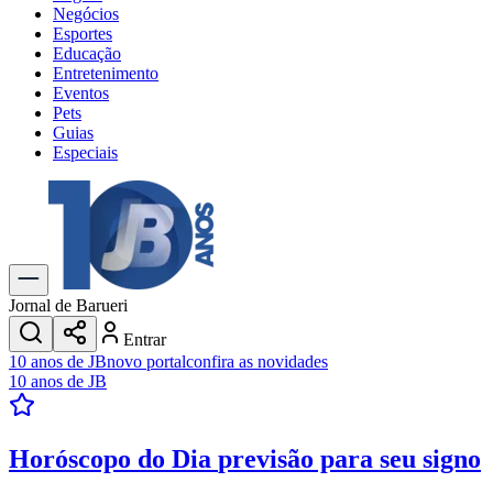
Negócios
Esportes
Educação
Entretenimento
Eventos
Pets
Guias
Especiais
Explore Tudo
Últimas Notícias
Previsão do Tempo
Trânsito e Rotas
Dia a Dia & Lazer
Jornal de Barueri
Transportes
Entrar
Gastronomia
10 anos de JB
novo portal
confira as novidades
Cinema & Shows
10 anos de JB
Jogos
Novo
Para Sua Empresa
Horóscopo do Dia
previsão para seu signo
Anuncie no Portal
Cadastrar Empresa