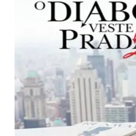
Julio
Jardim Líbano
Jardim Maria Cristina
Jardim Maria Helena
Jardim
Mutinga
Jardim Paraíso
Jardim Paulista
Jardim Reginalice
Jardim São
Luís
Jardim São Pedro
Jardim São Silvestre
Jardim Silveira
Jardim
Tupã
Jardim Tupanci
Mutinga
Nova Aldeinha
Osasco
Parque dos
Camargos
Parque Imperial
Parque Santa Luzia
Parque Viana
Pirapora
do Bom Jesus
Recanto Phrynéa
Santana de
Parnaíba
Silveira
Tamboré
Vale do Sol
Vila Barros
Vila Boa Vista
Vila
do Conde
Vila Engenho Novo
Vila Márcia
Vila Nossa Sra. da
Escada
Vila Porto
Votupoca
Para Sua Empresa
Anuncie no Portal
Guia de Empresas
Divulgar Vagas
Novo
Publicidade Legal
Negócios Regionais
Turismo
Segurança Regional
Hospitais Estaduais
Parques & Represas
Cidades da Região
Santana de Parnaíba
Osasco
Carapicuíba
Jandira
Itapevi
Cotia
Pirapora
do Bom Jesus
Araçariguama
Cajamar
Caieiras
Franco da