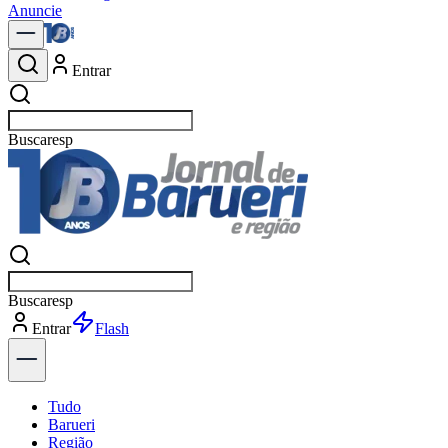
Anuncie
Entrar
Buscar
n
Buscar
n
Entrar
Explorar
Tudo
Barueri
Região