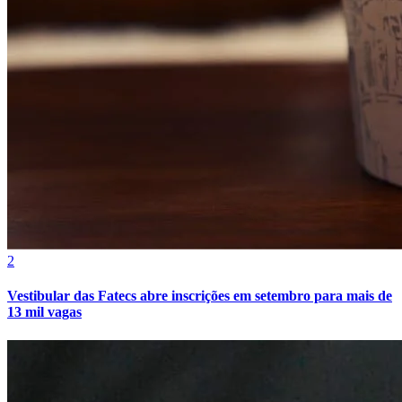
Vasco
2
Vestibular das Fatecs abre inscrições em setembro para mais de
13 mil vagas