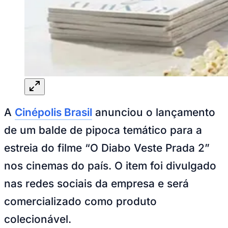
Rocha
Francisco Morato
Taboão da Serra
Embu das Artes
São Roque
Para Sua Empresa
Anuncie Regional
Guia de Empresas
Vagas na Região
Novo
Hub de Negócios
Guia Comercial
Selo Verificado
Portal Educacional
Agenda de Vestibulares
Vagas de Emprego
A
Cinépolis Brasil
anunciou o lançamento
Concursos
de um balde de pipoca temático para a
Panorama Econômico
estreia do filme “O Diabo Veste Prada 2”
Panorama Econômico
nos cinemas do país. O item foi divulgado
Para Sua Empresa
nas redes sociais da empresa e será
Anuncie no Portal
Verificar Empresa
Novo
comercializado como produto
Anunciar Vagas
Novo
Publicidade Legal
colecionável.