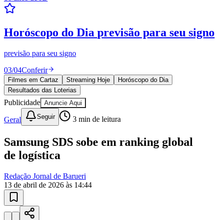
Sport
Resultados das Loterias
confira se ganhou
Mega-Sena, Quina, Lotofácil e todos os jogos. Resultado
instantâneo.
04
/
04
Ver resultados
Filmes em Cartaz
Streaming Hoje
Horóscopo do Dia
Resultados das Loterias
Publicidade
Anuncie Aqui
Seguir
Geral
3
min de leitura
Samsung SDS sobe em ranking global
de logística
Redação Jornal de Barueri
13 de abril de 2026 às 14:44