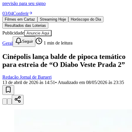
Divulgar Vagas
Novo
previsão para seu signo
Publicidade Legal
03
/
04
Conferir
Política
Filmes em Cartaz
Streaming Hoje
Horóscopo do Dia
Eleições
Resultados das Loterias
Esportes
Saúde
Publicidade
Anuncie Aqui
Segurança
Seguir
Geral
1
min de leitura
Cultura
Meio Ambiente
Obras
Cinépolis lança balde de pipoca temático
Educação
para estreia de “O Diabo Veste Prada 2”
Bairros de Barueri
Redação Jornal de Barueri
13 de abril de 2026 às 14:51
• Atualizado em
08/05/2026 às 23:35
Selecione sua região
Para notícias da sua região
Aldeia
Aldeia da Serra
Aldeia de Barueri
Alphaville
Bairro
Jubran
Belval
Bethaville
Boa
Vista
Califórnia
Carapicuíba
Centro
Chácaras Marco
Cidades da
Região
Cotia
Cruz Preta
Engenho Novo
Fazenda
Militar
Itapevi
Jandira
Jardim Audir
Jardim Belval
Jardim
Califórnia
Jardim dos Altos
Jardim dos Camargos
Jardim
Esperança
Jardim Graziela
Jardim Iracema
Jardim Itaquiti
Jardim