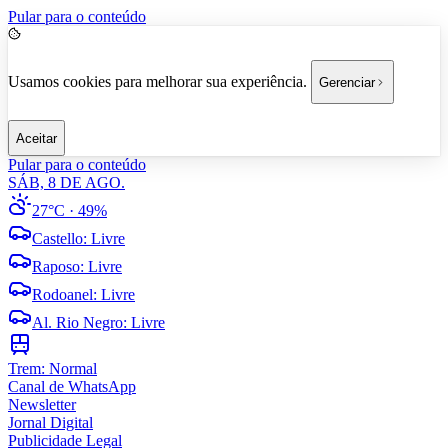
Pular para o conteúdo
Usamos cookies para melhorar sua experiência.
Gerenciar
Aceitar
Pular para o conteúdo
SÁB, 8 DE AGO.
27°C
· 49%
Castello
:
Livre
Raposo
:
Livre
Rodoanel
:
Livre
Al. Rio Negro
:
Livre
Trem:
Normal
Canal de WhatsApp
Newsletter
Jornal Digital
Publicidade Legal