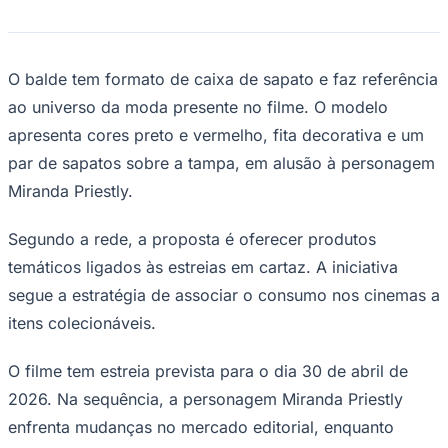
NBA
NFL
Fórmula 1
UFC
O balde tem formato de caixa de sapato e faz referência
Tênis (ATP)
MLB
ao universo da moda presente no filme. O modelo
NHL
apresenta cores preto e vermelho, fita decorativa e um
Atletismo
Vôlei
par de sapatos sobre a tampa, em alusão à personagem
NBB
Miranda Priestly.
Competições de Futebol
Segundo a rede, a proposta é oferecer produtos
Brasileirão Série A
Brasileirão Série B
temáticos ligados às estreias em cartaz. A iniciativa
Paulistão
Copa do Brasil
segue a estratégia de associar o consumo nos cinemas a
Libertadores
itens colecionáveis.
Sul-Americana
Copa América
Champions League
O filme tem estreia prevista para o dia 30 de abril de
Premier League
2026. Na sequência, a personagem Miranda Priestly
La Liga
Bundesliga
enfrenta mudanças no mercado editorial, enquanto
Mundial 2026