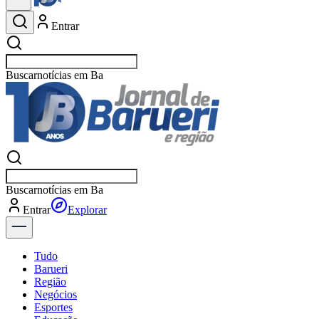
Entrar
Buscar
notícias em Barueri
Buscar
notícias em Barueri
Entrar
Explorar
Tudo
Barueri
Região
Negócios
Esportes