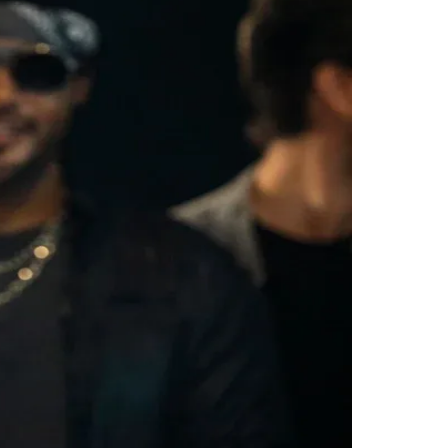
Morato
Taboão da Serra
Embu das Artes
São Roque