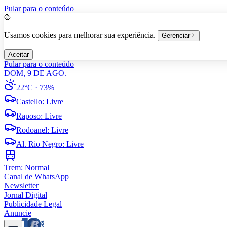
Pular para o conteúdo
Usamos cookies para melhorar sua experiência.
Gerenciar
Aceitar
Pular para o conteúdo
DOM, 9 DE AGO.
22°C
· 73%
Castello
:
Livre
Raposo
:
Livre
Rodoanel
:
Livre
Al. Rio Negro
:
Livre
Trem:
Normal
Canal de WhatsApp
Newsletter
Jornal Digital
Publicidade Legal
Anuncie