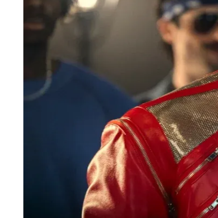
Publicidade Legal
Negócios Regionais
Turismo
Segurança Regional
Hospitais Estaduais
Parques & Represas
Cidades da Região
Santana de Parnaíba
Osasco
Carapicuíba
Jandira
Itapevi
Cotia
Pirapora 
Para Sua Empresa
Anuncie Regional
Guia de Empresas
Vagas na Região
Novo
Hub de Negócios
Guia Comercial
Selo Verificado
Portal Educacional
Agenda de Vestibulares
Vagas de Emprego
Concursos
Panorama Econômico