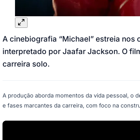
Panorama Econômico
Para Sua Empresa
Anuncie no Portal
Verificar Empresa
Novo
A cinebiografia “Michael” estreia nos
Anunciar Vagas
Novo
Publicidade Legal
interpretado por Jaafar Jackson. O film
NBA
NFL
carreira solo.
Fórmula 1
UFC
Tênis (ATP)
MLB
NHL
Atletismo
A produção aborda momentos da vida pessoal, o de
Vôlei
e fases marcantes da carreira, com foco na constru
NBB
Competições de Futebol
Brasileirão Série A
Brasileirão Série B
Paulistão