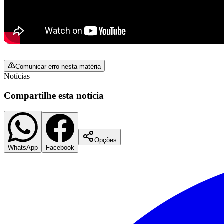
Copa do Brasil
Libertadores
Sul-Americana
Copa América
Champions League
Premier League
La Liga
Comunicar erro nesta matéria
Bundesliga
Notícias
Mundial 2026
Times - Ir direto
Compartilhe esta notícia
Opções
WhatsApp
Facebook