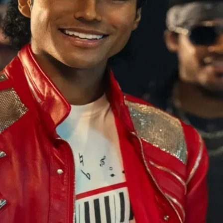
do Bom Jesus
Araçariguama
Cajamar
Caieiras
Franco da Rocha
Francisco 