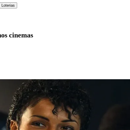
 Loterias
nos cinemas
l
Bethaville
Boa Vista
Califórnia
Carapicuíba
Centro
Chácaras Marco
Cida
im dos Altos
Jardim dos Camargos
Jardim Esperança
Jardim Graziela
Jard
lista
Jardim Reginalice
Jardim São Luís
Jardim São Pedro
Jardim São Sil
uzia
Parque Viana
Pirapora do Bom Jesus
Recanto Phrynéa
Santana de P
 Porto
Votupoca