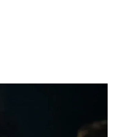
des da Região
Cotia
Cruz Preta
Engenho Novo
Fazenda
im Iracema
Jardim Itaquiti
Jardim Julio
Jardim Líbano
Jardim Maria
vestre
Jardim Silveira
Jardim Tupã
Jardim Tupanci
Mutinga
Nova
arnaíba
Silveira
Tamboré
Vale do Sol
Vila Barros
Vila Boa Vista
Vila do