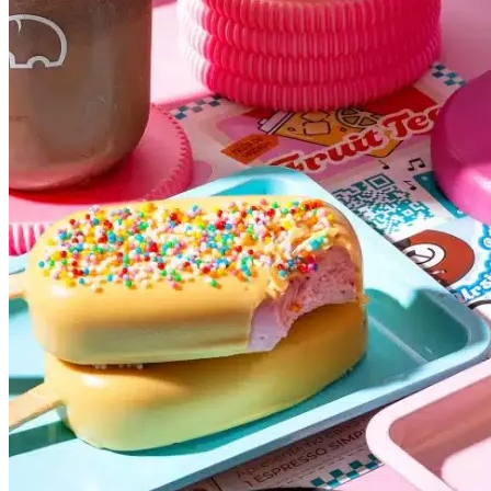
Atlético-MG