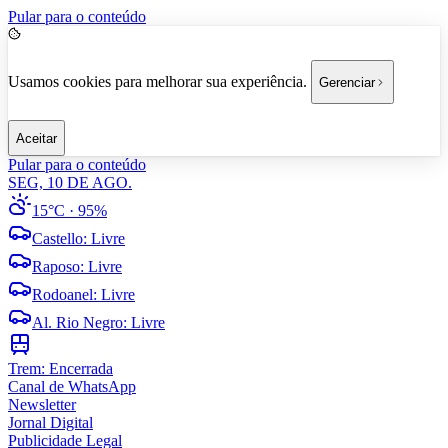
Pular para o conteúdo
Usamos cookies para melhorar sua experiência.
Gerenciar
Aceitar
Pular para o conteúdo
SEG, 10 DE AGO.
15°C
· 95%
Castello
:
Livre
Raposo
:
Livre
Rodoanel
:
Livre
Al. Rio Negro
:
Livre
Trem:
Encerrada
Canal de WhatsApp
Newsletter
Jornal Digital
Publicidade Legal