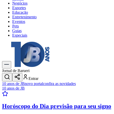
Negócios
Esportes
Educação
Entretenimento
Eventos
Pets
Guias
Especiais
Explore Tudo
Últimas Notícias
Previsão do Tempo
Trânsito e Rotas
Dia a Dia & Lazer
Jornal de Barueri
Transportes
Entrar
Gastronomia
10 anos de JB
novo portal
confira as novidades
Cinema & Shows
10 anos de JB
Jogos
Novo
Para Sua Empresa
Horóscopo do Dia
previsão para seu signo
Anuncie no Portal
Cadastrar Empresa