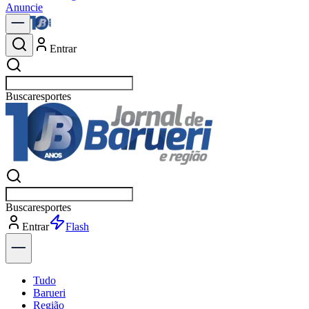
Anuncie
Entrar
Buscar
política
Buscar
política
Entrar
Explorar
Tudo
Barueri
Região