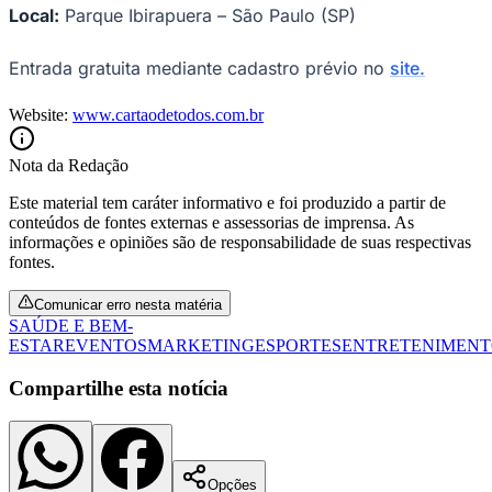
Local:
Parque Ibirapuera – São Paulo (SP)
Entrada gratuita mediante cadastro prévio no
site.
Website:
www.cartaodetodos.com.br
Nota da Redação
Este material tem caráter informativo e foi produzido a partir de
conteúdos de fontes externas e assessorias de imprensa. As
informações e opiniões são de responsabilidade de suas respectivas
fontes.
Comunicar erro nesta matéria
SAÚDE E BEM-
ESTAR
EVENTOS
MARKETING
ESPORTES
ENTRETENIMEN
Santos
Compartilhe esta notícia
Opções