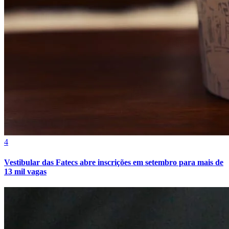
Athletico-PR
4
Vestibular das Fatecs abre inscrições em setembro para mais de
13 mil vagas