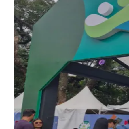
Julio
Jardim Líbano
Jardim Maria Cristina
Jardim Maria Helena
Jardim
Mutinga
Jardim Paraíso
Jardim Paulista
Jardim Reginalice
Jardim São
Luís
Jardim São Pedro
Jardim São Silvestre
Jardim Silveira
Jardim
Tupã
Jardim Tupanci
Mutinga
Nova Aldeinha
Osasco
Parque dos
Camargos
Parque Imperial
Parque Santa Luzia
Parque Viana
Pirapora
do Bom Jesus
Recanto Phrynéa
Santana de
Parnaíba
Silveira
Tamboré
Vale do Sol
Vila Barros
Vila Boa Vista
Vila
do Conde
Vila Engenho Novo
Vila Márcia
Vila Nossa Sra. da
Escada
Vila Porto
Votupoca
Para Sua Empresa
Anuncie no Portal
Guia de Empresas
Divulgar Vagas
Novo
Publicidade Legal
Negócios Regionais
Turismo
Segurança Regional
Hospitais Estaduais
Parques & Represas
Cidades da Região
Santana de Parnaíba
Osasco
Carapicuíba
Jandira
Itapevi
Cotia
Pirapora
do Bom Jesus
Araçariguama
Cajamar
Caieiras
Franco da