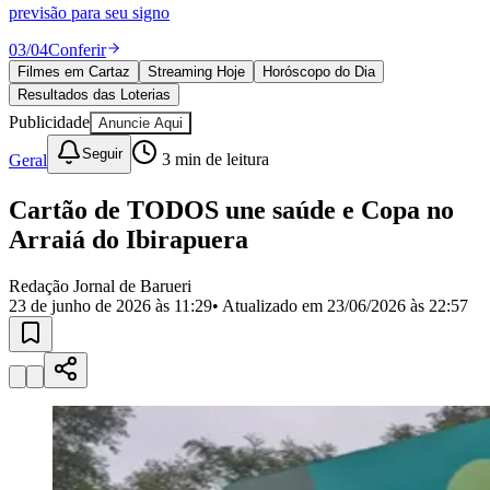
Divulgar Vagas
Novo
previsão para seu signo
Publicidade Legal
03
/
04
Conferir
Política
Filmes em Cartaz
Streaming Hoje
Horóscopo do Dia
Eleições
Resultados das Loterias
Esportes
Saúde
Publicidade
Anuncie Aqui
Segurança
Seguir
Geral
3
min de leitura
Cultura
Meio Ambiente
Obras
Cartão de TODOS une saúde e Copa no
Educação
Arraiá do Ibirapuera
Bairros de Barueri
Redação Jornal de Barueri
23 de junho de 2026 às 11:29
• Atualizado em
23/06/2026 às 22:57
Selecione sua região
Para notícias da sua região
Aldeia
Aldeia da Serra
Aldeia de Barueri
Alphaville
Bairro
Jubran
Belval
Bethaville
Boa
Vista
Califórnia
Carapicuíba
Centro
Chácaras Marco
Cidades da
Região
Cotia
Cruz Preta
Engenho Novo
Fazenda
Militar
Itapevi
Jandira
Jardim Audir
Jardim Belval
Jardim
Califórnia
Jardim dos Altos
Jardim dos Camargos
Jardim
Esperança
Jardim Graziela
Jardim Iracema
Jardim Itaquiti
Jardim