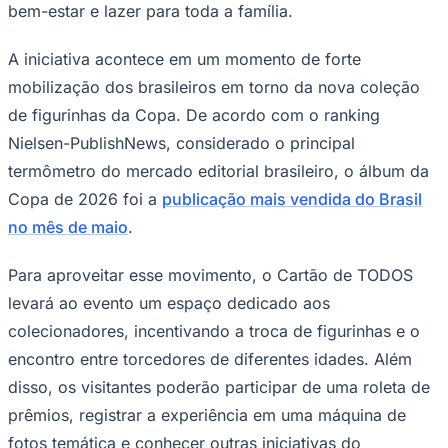
NBA
bem-estar e lazer para toda a família.
NFL
Fórmula 1
A iniciativa acontece em um momento de forte
UFC
Tênis (ATP)
mobilização dos brasileiros em torno da nova coleção
MLB
de figurinhas da Copa. De acordo com o ranking
NHL
Atletismo
Nielsen-PublishNews, considerado o principal
Vôlei
termômetro do mercado editorial brasileiro, o álbum da
NBB
Copa de 2026 foi a
publicação mais vendida do Brasil
Competições de Futebol
no mês de maio
.
Brasileirão Série A
Brasileirão Série B
Para aproveitar esse movimento, o Cartão de TODOS
Paulistão
Copa do Brasil
levará ao evento um espaço dedicado aos
Libertadores
Sul-Americana
colecionadores, incentivando a troca de figurinhas e o
Copa América
encontro entre torcedores de diferentes idades. Além
Champions League
Premier League
disso, os visitantes poderão participar de uma roleta de
La Liga
prêmios, registrar a experiência em uma máquina de
Bundesliga
Mundial 2026
fotos temática e conhecer outras iniciativas do