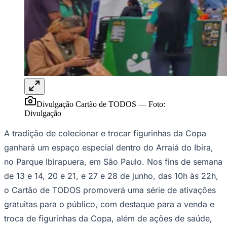
Rocha
Francisco Morato
Taboão da Serra
Embu das Artes
São Roque
Para Sua Empresa
Anuncie Regional
Guia de Empresas
Vagas na Região
Novo
Hub de Negócios
Guia Comercial
Selo Verificado
Portal Educacional
Agenda de Vestibulares
Divulgação Cartão de TODOS
—
Foto:
Vagas de Emprego
Divulgação
Concursos
A tradição de colecionar e trocar figurinhas da Copa
Panorama Econômico
ganhará um espaço especial dentro do Arraiá do Ibira,
Panorama Econômico
no Parque Ibirapuera, em São Paulo. Nos fins de semana
Para Sua Empresa
de 13 e 14, 20 e 21, e 27 e 28 de junho, das 10h às 22h,
Anuncie no Portal
o Cartão de TODOS promoverá uma série de ativações
Verificar Empresa
Novo
gratuitas para o público, com destaque para a venda e
Anunciar Vagas
Novo
Publicidade Legal
troca de figurinhas da Copa, além de ações de saúde,