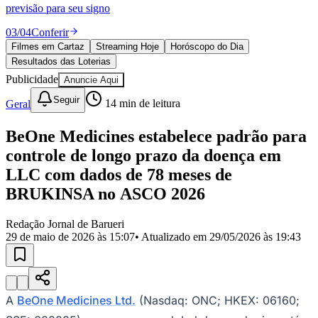
Divulgar Vagas
Novo
previsão para seu signo
Publicidade Legal
03
/
04
Conferir
Política
Filmes em Cartaz
Streaming Hoje
Horóscopo do Dia
Eleições
Resultados das Loterias
Esportes
Saúde
Publicidade
Anuncie Aqui
Segurança
Seguir
Geral
14
min de leitura
Cultura
Meio Ambiente
Obras
BeOne Medicines estabelece padrão para
Educação
controle de longo prazo da doença em
Bairros de Barueri
LLC com dados de 78 meses de
BRUKINSA no ASCO 2026
Selecione sua região
Para notícias da sua região
Redação Jornal de Barueri
Aldeia
Aldeia da Serra
Aldeia de Barueri
Alphaville
Bairro
29 de maio de 2026 às 15:07
• Atualizado em
29/05/2026 às 19:43
Jubran
Belval
Bethaville
Boa
Vista
Califórnia
Carapicuíba
Centro
Chácaras Marco
Cidades da
Região
Cotia
Cruz Preta
Engenho Novo
Fazenda
Militar
Itapevi
Jandira
Jardim Audir
Jardim Belval
Jardim
Califórnia
Jardim dos Altos
Jardim dos Camargos
Jardim
A
BeOne Medicines Ltd.
(Nasdaq: ONC; HKEX: 06160;
Esperança
Jardim Graziela
Jardim Iracema
Jardim Itaquiti
Jardim