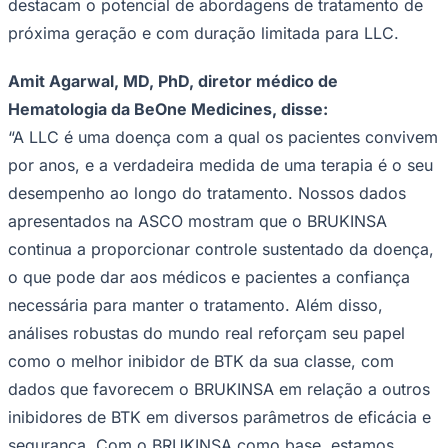
Rocha
Francisco Morato
Taboão da Serra
Embu das Artes
São Roque
destacam o potencial de abordagens de tratamento de
Para Sua Empresa
próxima geração e com duração limitada para LLC.
Anuncie Regional
Guia de Empresas
Amit Agarwal, MD, PhD, diretor médico de
Vagas na Região
Novo
Hematologia da BeOne Medicines, disse:
Hub de Negócios
“A LLC é uma doença com a qual os pacientes convivem
Guia Comercial
Selo Verificado
por anos, e a verdadeira medida de uma terapia é o seu
Portal Educacional
desempenho ao longo do tratamento. Nossos dados
Agenda de Vestibulares
Vagas de Emprego
apresentados na ASCO mostram que o BRUKINSA
Concursos
continua a proporcionar controle sustentado da doença,
Panorama Econômico
o que pode dar aos médicos e pacientes a confiança
Panorama Econômico
necessária para manter o tratamento. Além disso,
análises robustas do mundo real reforçam seu papel
Para Sua Empresa
como o melhor inibidor de BTK da sua classe, com
Anuncie no Portal
Verificar Empresa
Novo
dados que favorecem o BRUKINSA em relação a outros
Anunciar Vagas
Novo
inibidores de BTK em diversos parâmetros de eficácia e
Publicidade Legal
segurança. Com o BRUKINSA como base, estamos