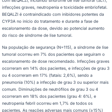
com BEQALZI, incluindo síndrome de lise tumoral (SLT),
infecções graves, neutropenia e toxicidade embriofetal.
BEQALZI é contraindicado com inibidores potentes da
CYP3A no início do tratamento e durante a fase de
Bahia
escalonamento da dose, devido ao potencial aumento
do risco de síndrome de lise tumoral.
Na população de segurança (N=115), a síndrome de lise
tumoral ocorreu em 7% dos pacientes que seguiram o
escalonamento de dose recomendado. Infecções graves
ocorreram em 14% dos pacientes, e infecções de grau 3
ou 4 ocorreram em 17% (fatais: 2,6%), sendo a
pneumonia (10%) a infecção de grau 3 ou superior mais
comum. Diminuições de neutrófilos de grau 3 ou 4
ocorreram em 18% dos pacientes (grau 4: 6%), e
neutropenia febril ocorreu em 1,7% de todos os
pacientes. As reações adversas mais comuns (≥15%)