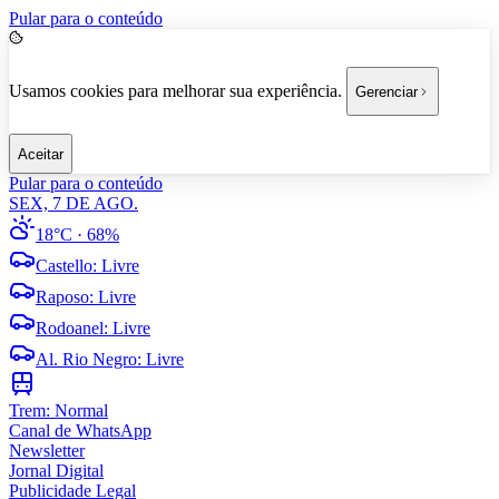
Pular para o conteúdo
Usamos cookies para melhorar sua experiência.
Gerenciar
Aceitar
Pular para o conteúdo
SEX, 7 DE AGO.
18°C
· 68%
Castello
:
Livre
Raposo
:
Livre
Rodoanel
:
Livre
Al. Rio Negro
:
Livre
Trem:
Normal
Canal de WhatsApp
Newsletter
Jornal Digital
Publicidade Legal