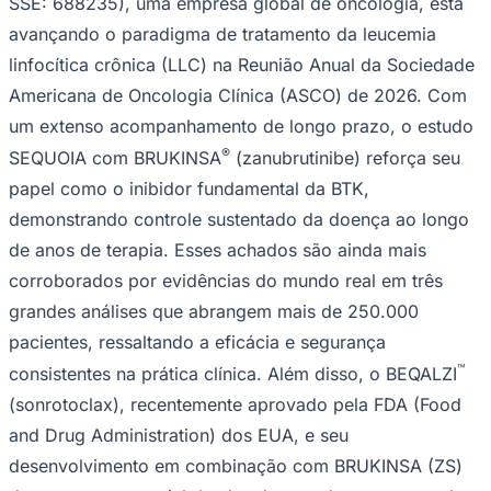
SSE: 688235), uma empresa global de oncologia, está
Julio
Jardim Líbano
Jardim Maria Cristina
Jardim Maria Helena
Jardim
Mutinga
Jardim Paraíso
Jardim Paulista
Jardim Reginalice
Jardim São
avançando o paradigma de tratamento da leucemia
Luís
Jardim São Pedro
Jardim São Silvestre
Jardim Silveira
Jardim
linfocítica crônica (LLC) na Reunião Anual da Sociedade
Tupã
Jardim Tupanci
Mutinga
Nova Aldeinha
Osasco
Parque dos
Camargos
Parque Imperial
Parque Santa Luzia
Parque Viana
Pirapora
Americana de Oncologia Clínica (ASCO) de 2026. Com
do Bom Jesus
Recanto Phrynéa
Santana de
um extenso acompanhamento de longo prazo, o estudo
Parnaíba
Silveira
Tamboré
Vale do Sol
Vila Barros
Vila Boa Vista
Vila
do Conde
Vila Engenho Novo
Vila Márcia
Vila Nossa Sra. da
®
SEQUOIA com BRUKINSA
(zanubrutinibe) reforça seu
Escada
Vila Porto
Votupoca
Para Sua Empresa
papel como o inibidor fundamental da BTK,
demonstrando controle sustentado da doença ao longo
Anuncie no Portal
Guia de Empresas
de anos de terapia. Esses achados são ainda mais
Divulgar Vagas
Novo
corroborados por evidências do mundo real em três
Publicidade Legal
grandes análises que abrangem mais de 250.000
Negócios Regionais
Turismo
pacientes, ressaltando a eficácia e segurança
Segurança Regional
™
consistentes na prática clínica. Além disso, o BEQALZI
Hospitais Estaduais
Parques & Represas
(sonrotoclax), recentemente aprovado pela FDA (Food
Cidades da Região
and Drug Administration) dos EUA, e seu
Santana de Parnaíba
Osasco
Carapicuíba
Jandira
Itapevi
Cotia
Pirapora
desenvolvimento em combinação com BRUKINSA (ZS)
do Bom Jesus
Araçariguama
Cajamar
Caieiras
Franco da