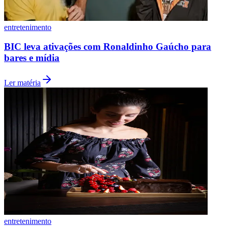
entretenimento
BIC leva ativações com Ronaldinho Gaúcho para
bares e mídia
Ler matéria
Goiás
entretenimento