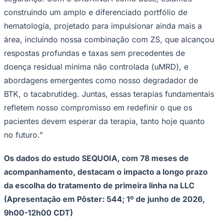
NBA
construindo um amplo e diferenciado portfólio de
NFL
Fórmula 1
hematologia, projetado para impulsionar ainda mais a
UFC
Tênis (ATP)
área, incluindo nossa combinação com ZS, que alcançou
MLB
respostas profundas e taxas sem precedentes de
NHL
Atletismo
doença residual mínima não controlada (uMRD), e
Vôlei
abordagens emergentes como nosso degradador de
NBB
BTK, o tacabrutideg. Juntas, essas terapias fundamentais
Competições de Futebol
refletem nosso compromisso em redefinir o que os
Brasileirão Série A
pacientes devem esperar da terapia, tanto hoje quanto
Brasileirão Série B
Paulistão
no futuro.”
Copa do Brasil
Libertadores
Os dados do estudo SEQUOIA, com 78 meses de
Sul-Americana
Copa América
acompanhamento, destacam o impacto a longo prazo
Champions League
da escolha do tratamento de primeira linha na LLC
Premier League
La Liga
(Apresentação em Pôster: 544; 1º de junho de 2026,
Bundesliga
Mundial 2026
9h00-12h00 CDT)