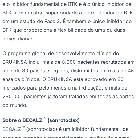
é o inibidor fundamental de BTK e é o único inibidor de
BTK a demonstrar superioridade a outro inibidor de BTK
em um estudo de Fase 3. É também o único inibidor de
BTK que proporciona a flexibilidade de uma ou duas
doses diárias.
Botafogo
O programa global de desenvolvimento clínico do
BRUKINSA inclui mais de 8.000 pacientes recrutados em
mais de 30 países e regiões, distribuídos em mais de 45
ensaios clínicos. O BRUKINSA está aprovado em 80
mercados para pelo menos uma indicação, e mais de
290.000 pacientes já foram tratados em todas as partes
do mundo.
™
Sobre o BEQALZI
(sonrotoclax)
™
BEQALZI
(sonrotoclax) é um inibidor fundamental, de
próxima geração e potencialmente o melhor da classe