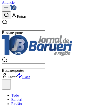
Anuncie
Entrar
Buscar
Buscar
Entrar
Flash
Tudo
Barueri
Região