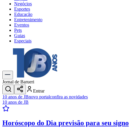
Negócios
Esportes
Educação
Entretenimento
Eventos
Pets
Guias
Especiais
Explore Tudo
Últimas Notícias
Previsão do Tempo
Trânsito e Rotas
Dia a Dia & Lazer
Jornal de Barueri
Transportes
Entrar
Gastronomia
10 anos de JB
novo portal
confira as novidades
Cinema & Shows
10 anos de JB
Jogos
Novo
Para Sua Empresa
Horóscopo do Dia
previsão para seu signo
Anuncie no Portal
Cadastrar Empresa