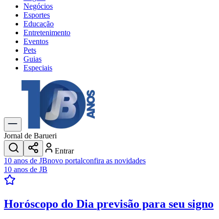
Negócios
Esportes
Educação
Entretenimento
Eventos
Pets
Guias
Especiais
Explore Tudo
Últimas Notícias
Previsão do Tempo
Trânsito e Rotas
Dia a Dia & Lazer
Jornal de Barueri
Transportes
Entrar
Gastronomia
10 anos de JB
novo portal
confira as novidades
Cinema & Shows
10 anos de JB
Jogos
Novo
Para Sua Empresa
Horóscopo do Dia
previsão para seu signo
Anuncie no Portal
Cadastrar Empresa