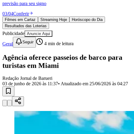
Divulgar Vagas
Novo
previsão para seu signo
Publicidade Legal
03
/
04
Conferir
Política
Filmes em Cartaz
Streaming Hoje
Horóscopo do Dia
Eleições
Resultados das Loterias
Esportes
Saúde
Publicidade
Anuncie Aqui
Segurança
Seguir
Geral
4
min de leitura
Cultura
Meio Ambiente
Obras
Agência oferece passeios de barco para
Educação
turistas em Miami
Bairros de Barueri
Redação Jornal de Barueri
03 de junho de 2026 às 11:37
• Atualizado em
25/06/2026 às 04:27
Selecione sua região
Para notícias da sua região
Aldeia
Aldeia da Serra
Aldeia de Barueri
Alphaville
Bairro
Jubran
Belval
Bethaville
Boa
Vista
Califórnia
Carapicuíba
Centro
Chácaras Marco
Cidades da
Região
Cotia
Cruz Preta
Engenho Novo
Fazenda
Militar
Itapevi
Jandira
Jardim Audir
Jardim Belval
Jardim
Califórnia
Jardim dos Altos
Jardim dos Camargos
Jardim
Esperança
Jardim Graziela
Jardim Iracema
Jardim Itaquiti
Jardim