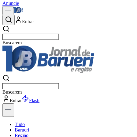
Anuncie
Entrar
Buscar
esp
Buscar
esp
Entrar
Flash
Tudo
Barueri
Região