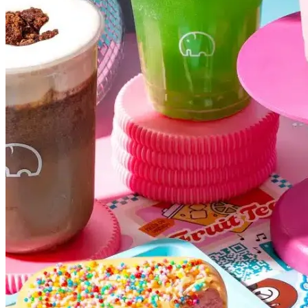
Atlético-MG