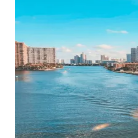
Julio
Jardim Líbano
Jardim Maria Cristina
Jardim Maria Helena
Jardim
Mutinga
Jardim Paraíso
Jardim Paulista
Jardim Reginalice
Jardim São
Luís
Jardim São Pedro
Jardim São Silvestre
Jardim Silveira
Jardim
Tupã
Jardim Tupanci
Mutinga
Nova Aldeinha
Osasco
Parque dos
Camargos
Parque Imperial
Parque Santa Luzia
Parque Viana
Pirapora
do Bom Jesus
Recanto Phrynéa
Santana de
Parnaíba
Silveira
Tamboré
Vale do Sol
Vila Barros
Vila Boa Vista
Vila
do Conde
Vila Engenho Novo
Vila Márcia
Vila Nossa Sra. da
Escada
Vila Porto
Votupoca
Para Sua Empresa
Anuncie no Portal
Guia de Empresas
Divulgar Vagas
Novo
Publicidade Legal
Negócios Regionais
Turismo
Segurança Regional
Hospitais Estaduais
Parques & Represas
Cidades da Região
Santana de Parnaíba
Osasco
Carapicuíba
Jandira
Itapevi
Cotia
Pirapora
do Bom Jesus
Araçariguama
Cajamar
Caieiras
Franco da