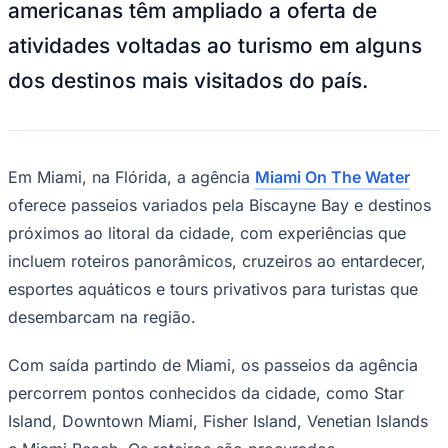
americanas têm ampliado a oferta de
NBA
NFL
atividades voltadas ao turismo em alguns
Fórmula 1
UFC
dos destinos mais visitados do país.
Tênis (ATP)
MLB
NHL
Atletismo
Vôlei
NBB
Em Miami, na Flórida, a agência
Miami On The Water
oferece passeios variados pela Biscayne Bay e destinos
Competições de Futebol
próximos ao litoral da cidade, com experiências que
Brasileirão Série A
Brasileirão Série B
incluem roteiros panorâmicos, cruzeiros ao entardecer,
Paulistão
esportes aquáticos e tours privativos para turistas que
Copa do Brasil
Libertadores
desembarcam na região.
Sul-Americana
Copa América
Com saída partindo de Miami, os passeios da agência
Champions League
Premier League
percorrem pontos conhecidos da cidade, como Star
La Liga
Bundesliga
Island, Downtown Miami, Fisher Island, Venetian Islands
Mundial 2026