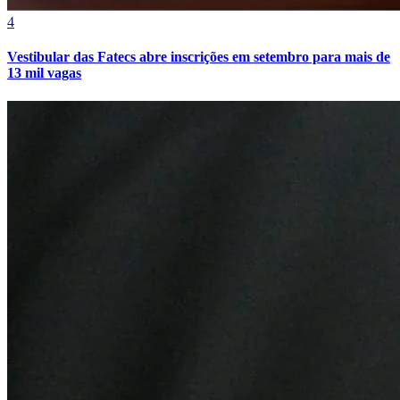
4
Vestibular das Fatecs abre inscrições em setembro para mais de
13 mil vagas
Bragantino