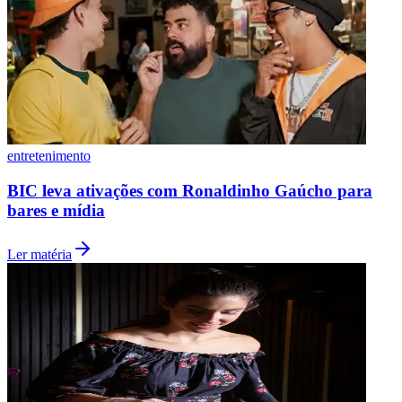
Vasco
entretenimento
BIC leva ativações com Ronaldinho Gaúcho para
bares e mídia
Ler matéria