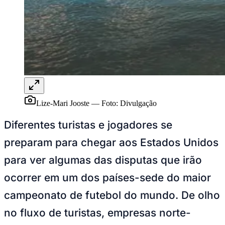
Rocha
Francisco Morato
Taboão da Serra
Embu das Artes
São Roque
Para Sua Empresa
Anuncie Regional
Guia de Empresas
Vagas na Região
Novo
Hub de Negócios
Guia Comercial
Selo Verificado
Portal Educacional
Agenda de Vestibulares
Lize-Mari Jooste
—
Foto:
Divulgação
Vagas de Emprego
Concursos
Diferentes turistas e jogadores se
Panorama Econômico
preparam para chegar aos Estados Unidos
Panorama Econômico
para ver algumas das disputas que irão
Para Sua Empresa
ocorrer em um dos países-sede do maior
Anuncie no Portal
campeonato de futebol do mundo. De olho
Verificar Empresa
Novo
Anunciar Vagas
Novo
no fluxo de turistas, empresas norte-
Publicidade Legal