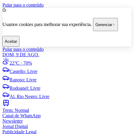
Pular para o conteúdo
Usamos cookies para melhorar sua experiência.
Gerenciar
Aceitar
Pular para o conteúdo
DOM, 9 DE AGO.
22°C
· 70%
Castello
:
Livre
Raposo
:
Livre
Rodoanel
:
Livre
Al. Rio Negro
:
Livre
Trem:
Normal
Canal de WhatsApp
Newsletter
Jornal Digital
Publicidade Legal