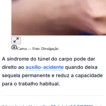
Rocha
Francisco Morato
Taboão da Serra
Embu das Artes
São Roque
Para Sua Empresa
Anuncie Regional
Guia de Empresas
Vagas na Região
Novo
Hub de Negócios
Guia Comercial
Selo Verificado
Portal Educacional
Agenda de Vestibulares
Canva
—
Foto:
Divulgação
Vagas de Emprego
Concursos
A síndrome do túnel do carpo pode dar
Panorama Econômico
direito ao
auxílio-acidente
quando deixa
Panorama Econômico
sequela permanente e reduz a capacidade
Para Sua Empresa
para o trabalho habitual.
Anuncie no Portal
Verificar Empresa
Novo
Anunciar Vagas
Novo
Publicidade Legal