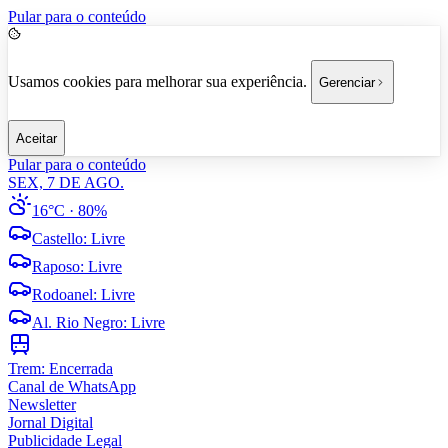
Pular para o conteúdo
Usamos cookies para melhorar sua experiência.
Gerenciar
Aceitar
Pular para o conteúdo
SEX, 7 DE AGO.
16°C
· 80%
Castello
:
Livre
Raposo
:
Livre
Rodoanel
:
Livre
Al. Rio Negro
:
Livre
Trem:
Encerrada
Canal de WhatsApp
Newsletter
Jornal Digital
Publicidade Legal