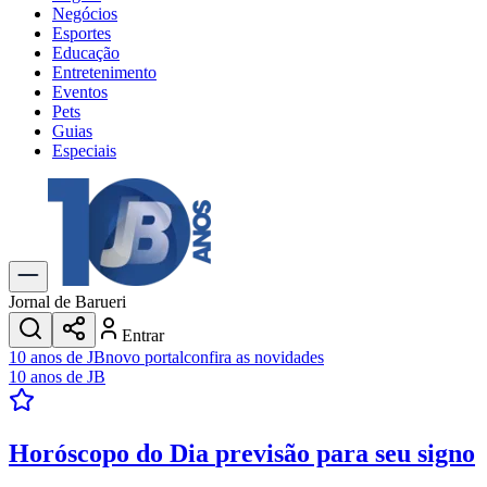
Negócios
Esportes
Educação
Entretenimento
Eventos
Pets
Guias
Especiais
Explore Tudo
Últimas Notícias
Previsão do Tempo
Trânsito e Rotas
Dia a Dia & Lazer
Jornal de Barueri
Transportes
Entrar
Gastronomia
10 anos de JB
novo portal
confira as novidades
Cinema & Shows
10 anos de JB
Jogos
Novo
Para Sua Empresa
Horóscopo do Dia
previsão para seu signo
Anuncie no Portal
Cadastrar Empresa