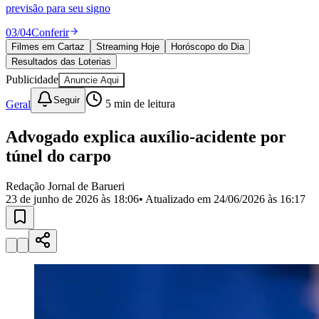
Divulgar Vagas
Novo
previsão para seu signo
Publicidade Legal
03
/
04
Conferir
Política
Filmes em Cartaz
Streaming Hoje
Horóscopo do Dia
Eleições
Resultados das Loterias
Esportes
Saúde
Publicidade
Anuncie Aqui
Segurança
Seguir
Geral
5
min de leitura
Cultura
Meio Ambiente
Obras
Advogado explica auxílio-acidente por
Educação
túnel do carpo
Bairros de Barueri
Redação Jornal de Barueri
23 de junho de 2026 às 18:06
• Atualizado em
24/06/2026 às 16:17
Selecione sua região
Para notícias da sua região
Aldeia
Aldeia da Serra
Aldeia de Barueri
Alphaville
Bairro
Jubran
Belval
Bethaville
Boa
Vista
Califórnia
Carapicuíba
Centro
Chácaras Marco
Cidades da
Região
Cotia
Cruz Preta
Engenho Novo
Fazenda
Militar
Itapevi
Jandira
Jardim Audir
Jardim Belval
Jardim
Califórnia
Jardim dos Altos
Jardim dos Camargos
Jardim
Esperança
Jardim Graziela
Jardim Iracema
Jardim Itaquiti
Jardim