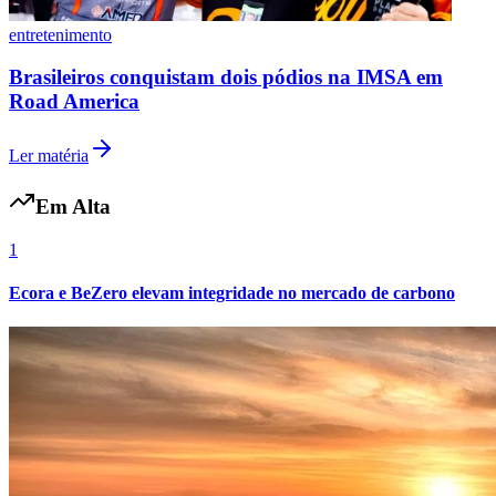
entretenimento
Brasileiros conquistam dois pódios na IMSA em
Bahia
Road America
Ler matéria
Em Alta
1
Ecora e BeZero elevam integridade no mercado de carbono