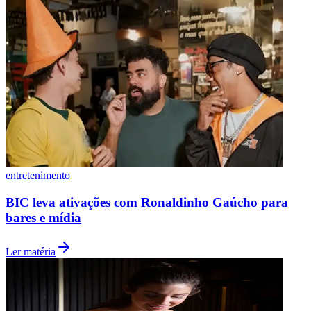
entretenimento
BIC leva ativações com Ronaldinho Gaúcho para
bares e mídia
Ler matéria
Atlético-MG