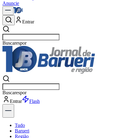
Anuncie
Entrar
Buscar
no
Buscar
no
Entrar
Explorar
Tudo
Barueri
Região