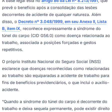
A base legal está no
artigo 86 da Lei nº 8.213/1991
, que
NBA
NFL
prevê o benefício após a consolidação das lesões
Fórmula 1
decorrentes de acidente de qualquer natureza. Além
UFC
Tênis (ATP)
disso, o
Decreto nº 3.048/1999, em seu Anexo II, Lista
MLB
B, item IX
, reconhece expressamente a síndrome do
NHL
Atletismo
túnel do carpo (CID G56.0) como doença relacionada ao
Vôlei
trabalho, associada a posições forçadas e gestos
NBB
repetitivos.
Competições de Futebol
Brasileirão Série A
O próprio Instituto Nacional do Seguro Social (INSS)
Brasileirão Série B
esclarece que doenças reconhecidas como relacionadas
Paulistão
Copa do Brasil
ao trabalho são equiparadas a acidente de trabalho para
Libertadores
Sul-Americana
fins de benefícios previdenciários, o que inclui o auxílio-
Copa América
acidente.
Champions League
Premier League
La Liga
"Quando a síndrome do túnel do carpo é decorrente do
Bundesliga
trabalho e deixa sequela permanente, pode existir direito
Mundial 2026