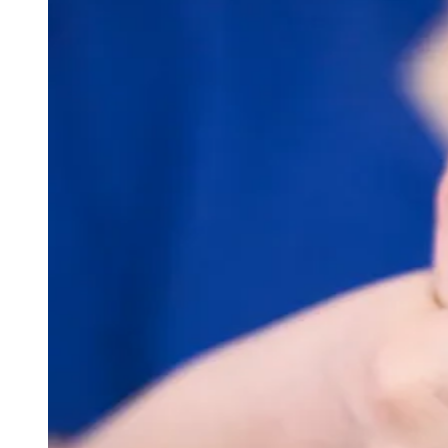
Julio
Jardim Líbano
Jardim Maria Cristina
Jardim Maria Helena
Jardim
Mutinga
Jardim Paraíso
Jardim Paulista
Jardim Reginalice
Jardim São
Luís
Jardim São Pedro
Jardim São Silvestre
Jardim Silveira
Jardim
Tupã
Jardim Tupanci
Mutinga
Nova Aldeinha
Osasco
Parque dos
Camargos
Parque Imperial
Parque Santa Luzia
Parque Viana
Pirapora
do Bom Jesus
Recanto Phrynéa
Santana de
Parnaíba
Silveira
Tamboré
Vale do Sol
Vila Barros
Vila Boa Vista
Vila
do Conde
Vila Engenho Novo
Vila Márcia
Vila Nossa Sra. da
Escada
Vila Porto
Votupoca
Para Sua Empresa
Anuncie no Portal
Guia de Empresas
Divulgar Vagas
Novo
Publicidade Legal
Negócios Regionais
Turismo
Segurança Regional
Hospitais Estaduais
Parques & Represas
Cidades da Região
Santana de Parnaíba
Osasco
Carapicuíba
Jandira
Itapevi
Cotia
Pirapora
do Bom Jesus
Araçariguama
Cajamar
Caieiras
Franco da