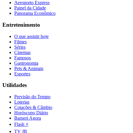
Aeroporto Express
Painel da Cidade
Panorama Econômico
Entretenimento
O que assistir hoje
Filmes
Séries
Cinemas
Famosos
Gastronomia
Pets & Animais
Esportes
Utilidades
Previsão do Tempo
Loterias
Cotações & Câmbio
Horóscopo Diário
Barueri Agora
Flash ⚡
TV JB