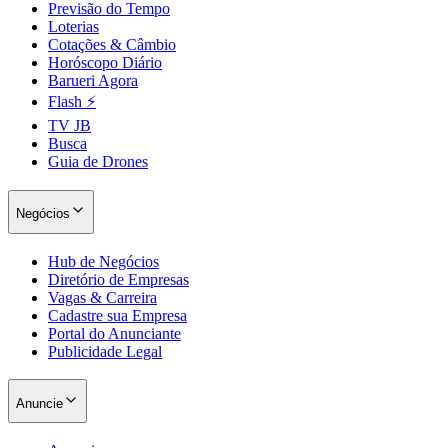
Previsão do Tempo
Loterias
Cotações & Câmbio
Horóscopo Diário
Barueri Agora
Flash ⚡
TV JB
Busca
Guia de Drones
Negócios
Hub de Negócios
Diretório de Empresas
Vagas & Carreira
Cadastre sua Empresa
Portal do Anunciante
Publicidade Legal
Anuncie