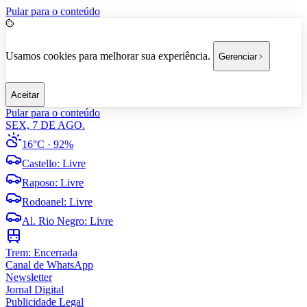
Pular para o conteúdo
Usamos cookies para melhorar sua experiência.
Gerenciar
Aceitar
Pular para o conteúdo
SEX, 7 DE AGO.
16°C
· 92%
Castello
:
Livre
Raposo
:
Livre
Rodoanel
:
Livre
Al. Rio Negro
:
Livre
Trem:
Encerrada
Canal de WhatsApp
Newsletter
Jornal Digital
Publicidade Legal