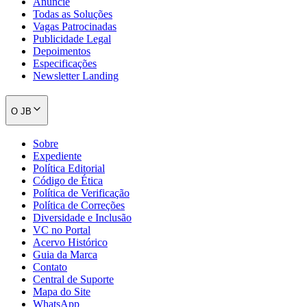
Anuncie
Todas as Soluções
Vagas Patrocinadas
Publicidade Legal
Depoimentos
Especificações
Newsletter Landing
O JB
Sobre
Expediente
Política Editorial
Código de Ética
Política de Verificação
Política de Correções
Diversidade e Inclusão
VC no Portal
Acervo Histórico
Guia da Marca
Contato
Central de Suporte
Mapa do Site
WhatsApp