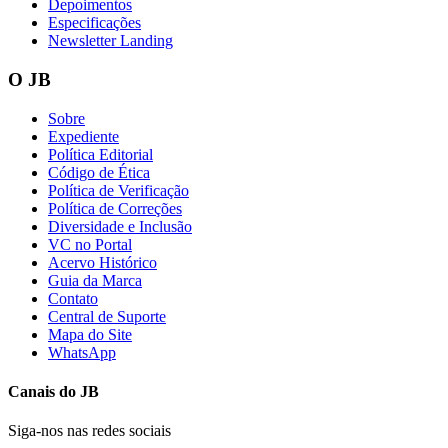
Depoimentos
Especificações
Newsletter Landing
O JB
Bahia
Sobre
Expediente
Política Editorial
Código de Ética
Política de Verificação
Política de Correções
Diversidade e Inclusão
VC no Portal
Acervo Histórico
Guia da Marca
Contato
Central de Suporte
Mapa do Site
WhatsApp
Canais do
JB
Siga-nos nas redes sociais