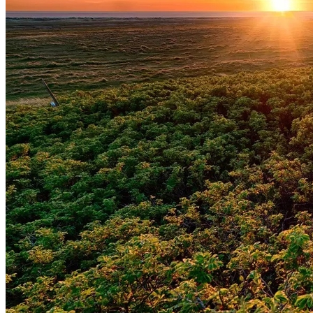
Rocha
Francisco Morato
Taboão da Serra
Embu das Artes
São Roque
Para Sua Empresa
Anuncie Regional
Guia de Empresas
Vagas na Região
Novo
Hub de Negócios
Guia Comercial
Selo Verificado
Portal Educacional
Agenda de Vestibulares
Vagas de Emprego
Concursos
Panorama Econômico
Panorama Econômico
Para Sua Empresa
Anuncie no Portal
Verificar Empresa
Novo
Anunciar Vagas
Novo
Publicidade Legal