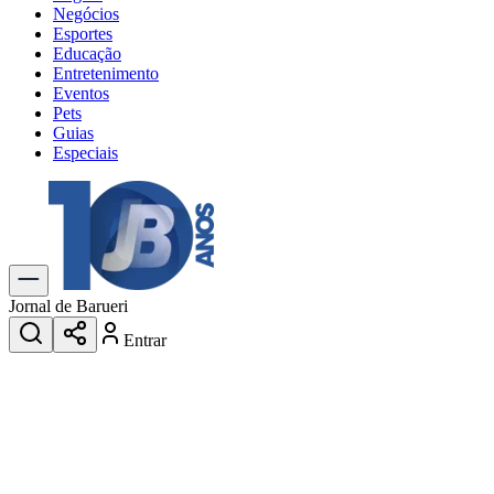
Negócios
Esportes
Educação
Entretenimento
Eventos
Pets
Guias
Especiais
Explore Tudo
Últimas Notícias
Previsão do Tempo
Trânsito e Rotas
Dia a Dia & Lazer
Jornal de Barueri
Transportes
Entrar
Gastronomia
Cinema & Shows
Jogos
Novo
Para Sua Empresa
Anuncie no Portal
Cadastrar Empresa