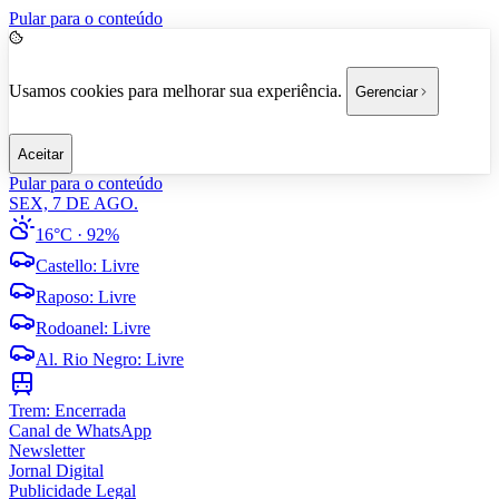
Pular para o conteúdo
Usamos cookies para melhorar sua experiência.
Gerenciar
Aceitar
Pular para o conteúdo
SEX, 7 DE AGO.
16°C
· 92%
Castello
:
Livre
Raposo
:
Livre
Rodoanel
:
Livre
Al. Rio Negro
:
Livre
Trem:
Encerrada
Canal de WhatsApp
Newsletter
Jornal Digital
Publicidade Legal