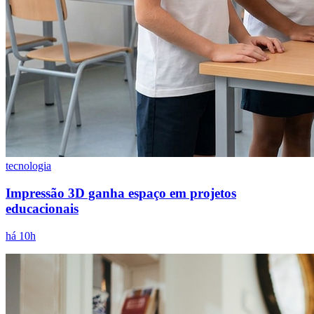
tecnologia
São Paulo
Impressão 3D ganha espaço em projetos
educacionais
há 10h