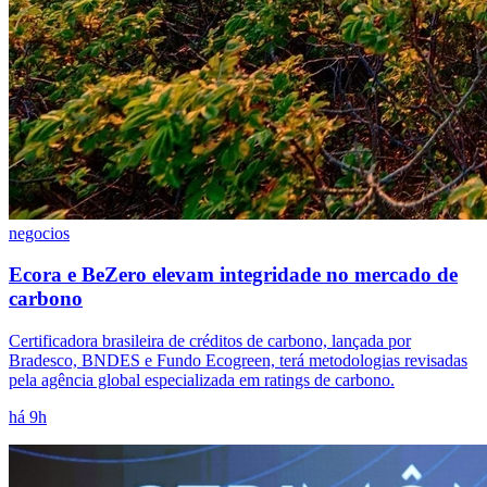
NBA
NFL
Fórmula 1
UFC
Tênis (ATP)
MLB
NHL
Atletismo
Vôlei
NBB
Competições de Futebol
negocios
Brasileirão Série A
Ecora e BeZero elevam integridade no mercado de
Brasileirão Série B
carbono
Paulistão
Copa do Brasil
Libertadores
Certificadora brasileira de créditos de carbono, lançada por
Sul-Americana
Bradesco, BNDES e Fundo Ecogreen, terá metodologias revisadas
Copa América
pela agência global especializada em ratings de carbono.
Champions League
Premier League
há 9h
La Liga
Bundesliga
Mundial 2026