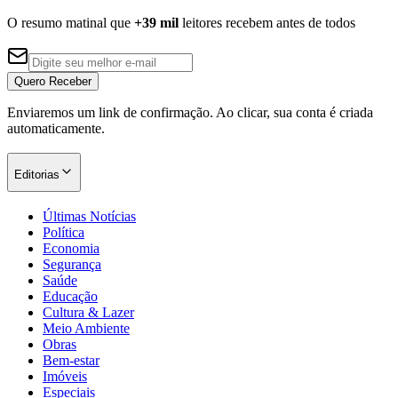
O resumo matinal que
+39 mil
leitores recebem antes de todos
Vasco
Quero Receber
Enviaremos um link de confirmação. Ao clicar, sua conta é criada
automaticamente.
Editorias
Últimas Notícias
Política
Economia
Segurança
Saúde
Educação
Cultura & Lazer
Meio Ambiente
Obras
Bem-estar
Imóveis
Especiais