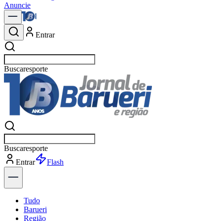
Anuncie
Entrar
Buscar
política
Buscar
política
Entrar
Flash
Tudo
Barueri
Região