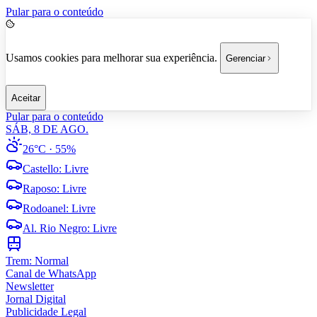
Pular para o conteúdo
Usamos cookies para melhorar sua experiência.
Gerenciar
Aceitar
Pular para o conteúdo
SÁB, 8 DE AGO.
26°C
· 55%
Castello
:
Livre
Raposo
:
Livre
Rodoanel
:
Livre
Al. Rio Negro
:
Livre
Trem:
Normal
Canal de WhatsApp
Newsletter
Jornal Digital
Publicidade Legal