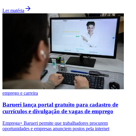
Ler matéria
emprego e carreira
Barueri lança portal gratuito para cadastro de
currículos e divulgação de vagas de emprego
Flamengo
Emprega+ Barueri permite que trabalhadores procurem
oportunidades e empresas anunciem postos pela internet