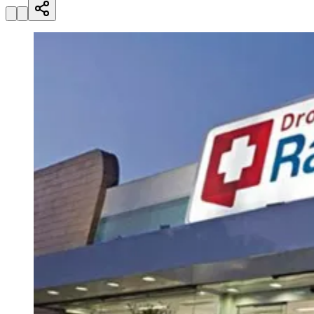
Julio
Jardim Líbano
Jardim Maria Cristina
Jardim Maria Helena
Jardim
Mutinga
Jardim Paraíso
Jardim Paulista
Jardim Reginalice
Jardim São
Luís
Jardim São Pedro
Jardim São Silvestre
Jardim Silveira
Jardim
Tupã
Jardim Tupanci
Mutinga
Nova Aldeinha
Osasco
Parque dos
Camargos
Parque Imperial
Parque Santa Luzia
Parque Viana
Pirapora
do Bom Jesus
Recanto Phrynéa
Santana de
Parnaíba
Silveira
Tamboré
Vale do Sol
Vila Barros
Vila Boa Vista
Vila
do Conde
Vila Engenho Novo
Vila Márcia
Vila Nossa Sra. da
Escada
Vila Porto
Votupoca
Para Sua Empresa
Anuncie no Portal
Guia de Empresas
Divulgar Vagas
Novo
Publicidade Legal
Negócios Regionais
Turismo
Segurança Regional
Hospitais Estaduais
Parques & Represas
Cidades da Região
Santana de Parnaíba
Osasco
Carapicuíba
Jandira
Itapevi
Cotia
Pirapora
do Bom Jesus
Araçariguama
Cajamar
Caieiras
Franco da