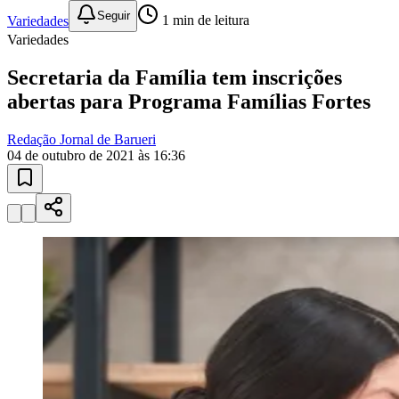
Sport
10 anos de JB
novo portal
confira as novidades
10 anos de JB
Esportes ao Vivo
placares e tabelas
atualizadas
Paulistão, Brasileirão, Champions League e mais. Placar em tempo
real, classificação e notícias esportivas.
04
/
10
Acompanhar jogos
Newsletter Bom Dia Barueri
Entretenimento Completo
Resultados das Loterias
Esportes ao Vivo
Trânsito em Tempo Real
Clima e Previsão do Tempo
Vagas de Emprego
Portal Pet
Explore Barueri
Guia de Empresas
Publicidade
Anuncie Aqui