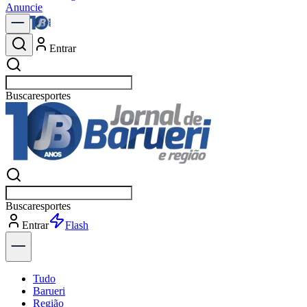
Anuncie
Entrar
Buscar
política
Buscar
política
Entrar
Explorar
Tudo
Barueri
Região