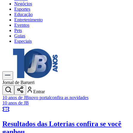
Negócios
Esportes
Educação
Entretenimento
Eventos
Pets
Guias
Especiais
Explore Tudo
Últimas Notícias
Previsão do Tempo
Trânsito e Rotas
Dia a Dia & Lazer
Jornal de Barueri
Transportes
Entrar
Gastronomia
10 anos de JB
novo portal
confira as novidades
Cinema & Shows
10 anos de JB
Jogos
Novo
Para Sua Empresa
Resultados das Loterias
confira se você
Anuncie no Portal
Cadastrar Empresa
ganhou