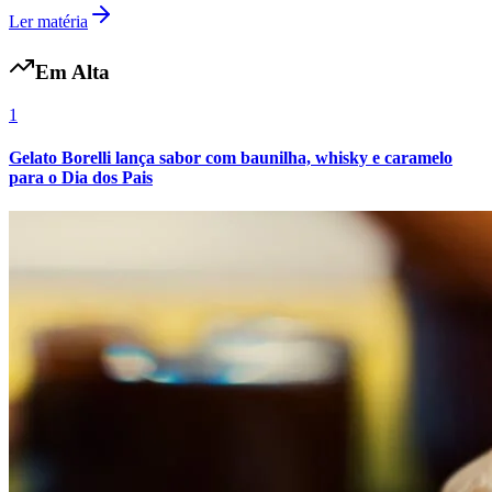
Ler matéria
Em Alta
1
Gelato Borelli lança sabor com baunilha, whisky e caramelo
para o Dia dos Pais