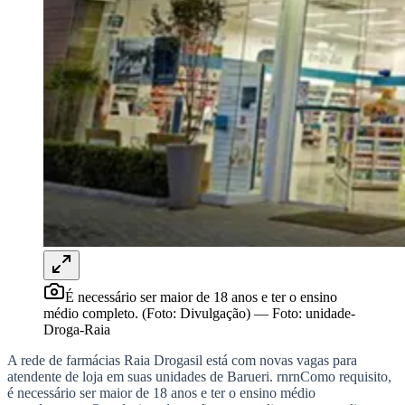
Rocha
Francisco Morato
Taboão da Serra
Embu das Artes
São Roque
Para Sua Empresa
Anuncie Regional
Guia de Empresas
Vagas na Região
Novo
Hub de Negócios
Guia Comercial
Selo Verificado
Portal Educacional
Agenda de Vestibulares
Vagas de Emprego
Concursos
Panorama Econômico
Panorama Econômico
É necessário ser maior de 18 anos e ter o ensino
Para Sua Empresa
médio completo. (Foto: Divulgação)
—
Foto:
unidade-
Droga-Raia
Anuncie no Portal
Verificar Empresa
Novo
A rede de farmácias Raia Drogasil está com novas vagas para
Anunciar Vagas
Novo
atendente de loja em suas unidades de Barueri.
rnrn
Como requisito,
Publicidade Legal
é necessário ser maior de 18 anos e ter o ensino médio