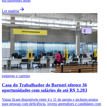
em diferentes áreas
Ler matéria
São Paulo
emprego e carreira
Casa do Trabalhador de Barueri oferece 36
oportunidades com salários de até R$ 3.203
Vagas ficam disponíveis entre 4 e 11 de agosto e incluem postos
para pessoas com deficiência, jovens aprendizes e candidatos com