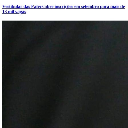
Vestibular das Fatecs abre inscrições em setembro para mais de
13 mil vagas
Vasco