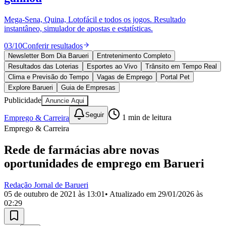
Divulgar Vagas
Novo
Publicidade Legal
Mega-Sena, Quina, Lotofácil e todos os jogos. Resultado
instantâneo, simulador de apostas e estatísticas.
Política
Eleições
03
/
10
Conferir resultados
Esportes
Saúde
Newsletter Bom Dia Barueri
Entretenimento Completo
Segurança
Resultados das Loterias
Esportes ao Vivo
Trânsito em Tempo Real
Cultura
Clima e Previsão do Tempo
Vagas de Emprego
Portal Pet
Meio Ambiente
Explore Barueri
Guia de Empresas
Obras
Publicidade
Anuncie Aqui
Educação
Seguir
Emprego & Carreira
1
min de leitura
Bairros de Barueri
Emprego & Carreira
Selecione sua região
Para notícias da sua região
Rede de farmácias abre novas
oportunidades de emprego em Barueri
Aldeia
Aldeia da Serra
Aldeia de Barueri
Alphaville
Bairro
Jubran
Belval
Bethaville
Boa
Vista
Califórnia
Carapicuíba
Centro
Chácaras Marco
Cidades da
Redação Jornal de Barueri
Região
Cotia
Cruz Preta
Engenho Novo
Fazenda
05 de outubro de 2021 às 13:01
• Atualizado em
29/01/2026 às
Militar
Itapevi
Jandira
Jardim Audir
Jardim Belval
Jardim
02:29
Califórnia
Jardim dos Altos
Jardim dos Camargos
Jardim
Esperança
Jardim Graziela
Jardim Iracema
Jardim Itaquiti
Jardim