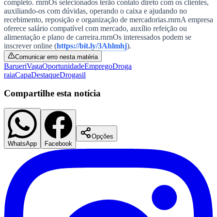
completo.
rnrn
Os selecionados terão contato direto com os clientes,
NBA
auxiliando-os com dúvidas, operando o caixa e ajudando no
NFL
recebimento, reposição e organização de mercadorias.
rnrn
A empresa
Fórmula 1
oferece salário compatível com mercado, auxílio refeição ou
UFC
alimentação e plano de carreira.
rnrn
Os interessados podem se
Tênis (ATP)
inscrever online (
https://bit.ly/3Ahlmhj
).
MLB
NHL
Comunicar erro nesta matéria
Atletismo
Barueri
Vaga
Oportunidade
Emprego
Droga
Vôlei
raia
Capa
Destaque
Drogasil
NBB
Compartilhe esta notícia
Competições de Futebol
Brasileirão Série A
Brasileirão Série B
Paulistão
Opções
Copa do Brasil
WhatsApp
Facebook
Libertadores
Sul-Americana
Copa América
Champions League
Premier League
La Liga
Bundesliga
Mundial 2026