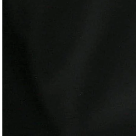
Atlético-MG