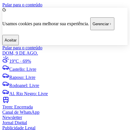
Pular para o conteúdo
Usamos cookies para melhorar sua experiência.
Gerenciar
Aceitar
Pular para o conteúdo
DOM, 9 DE AGO.
19°C
· 69%
Castello
:
Livre
Raposo
:
Livre
Rodoanel
:
Livre
Al. Rio Negro
:
Livre
Trem:
Encerrada
Canal de WhatsApp
Newsletter
Jornal Digital
Publicidade Legal