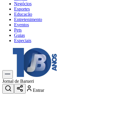
Negócios
Esportes
Educação
Entretenimento
Eventos
Pets
Guias
Especiais
Explore Tudo
Últimas Notícias
Previsão do Tempo
Trânsito e Rotas
Dia a Dia & Lazer
Jornal de Barueri
Transportes
Entrar
Gastronomia
Cinema & Shows
Jogos
Novo
Para Sua Empresa
Anuncie no Portal
Cadastrar Empresa