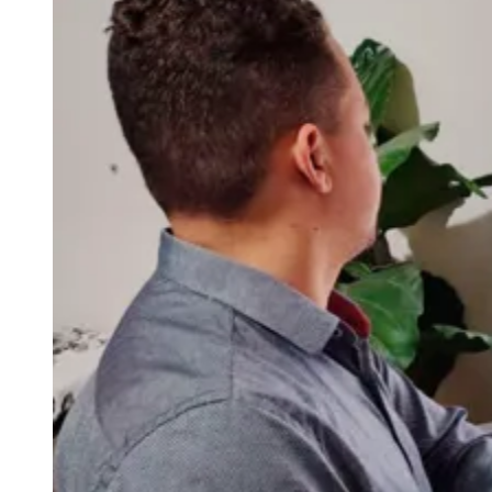
Rocha
Francisco Morato
Taboão da Serra
Embu das Artes
São Roque
Para Sua Empresa
Anuncie Regional
Guia de Empresas
Vagas na Região
Novo
Hub de Negócios
Guia Comercial
Selo Verificado
Portal Educacional
Agenda de Vestibulares
Vagas de Emprego
Concursos
Panorama Econômico
Panorama Econômico
Para Sua Empresa
Anuncie no Portal
Verificar Empresa
Novo
Anunciar Vagas
Novo
Publicidade Legal