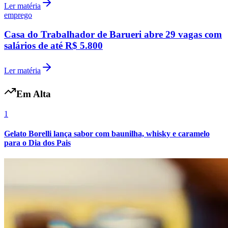
Ler matéria
Fluminense
emprego
Casa do Trabalhador de Barueri abre 29 vagas com
salários de até R$ 5.800
Ler matéria
Em Alta
1
Gelato Borelli lança sabor com baunilha, whisky e caramelo
para o Dia dos Pais