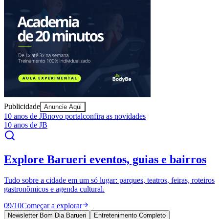
Sport
Publicidade
Anuncie Aqui
10 anos de JB
novo portal
confira as novidades
10 anos de JB
Explore Barueri
eventos, guias e bairros
Tudo sobre a cidade em um só lugar: parques, teatros, feiras, roteiros
gastronômicos e agenda cultural.
09
/
10
Começar a explorar
Newsletter Bom Dia Barueri
Entretenimento Completo