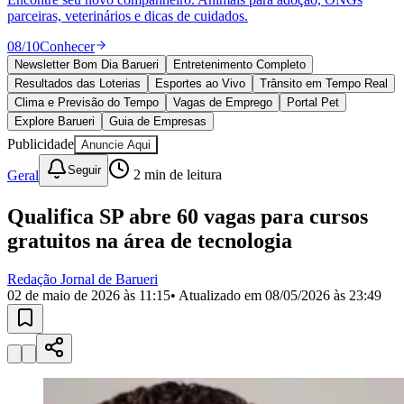
Julio
Jardim Líbano
Jardim Maria Cristina
Jardim Maria Helena
Jardim
parceiras, veterinários e dicas de cuidados.
Mutinga
Jardim Paraíso
Jardim Paulista
Jardim Reginalice
Jardim São
Luís
Jardim São Pedro
Jardim São Silvestre
Jardim Silveira
Jardim
08
/
10
Conhecer
Tupã
Jardim Tupanci
Mutinga
Nova Aldeinha
Osasco
Parque dos
Newsletter Bom Dia Barueri
Entretenimento Completo
Camargos
Parque Imperial
Parque Santa Luzia
Parque Viana
Pirapora
Resultados das Loterias
Esportes ao Vivo
Trânsito em Tempo Real
do Bom Jesus
Recanto Phrynéa
Santana de
Parnaíba
Silveira
Tamboré
Vale do Sol
Vila Barros
Vila Boa Vista
Vila
Clima e Previsão do Tempo
Vagas de Emprego
Portal Pet
do Conde
Vila Engenho Novo
Vila Márcia
Vila Nossa Sra. da
Explore Barueri
Guia de Empresas
Escada
Vila Porto
Votupoca
Publicidade
Anuncie Aqui
Para Sua Empresa
Seguir
Geral
2
min de leitura
Anuncie no Portal
Guia de Empresas
Qualifica SP abre 60 vagas para cursos
Divulgar Vagas
Novo
Publicidade Legal
gratuitos na área de tecnologia
Negócios Regionais
Turismo
Redação Jornal de Barueri
Segurança Regional
02 de maio de 2026 às 11:15
• Atualizado em
08/05/2026 às 23:49
Hospitais Estaduais
Parques & Represas
Cidades da Região
Santana de Parnaíba
Osasco
Carapicuíba
Jandira
Itapevi
Cotia
Pirapora
do Bom Jesus
Araçariguama
Cajamar
Caieiras
Franco da