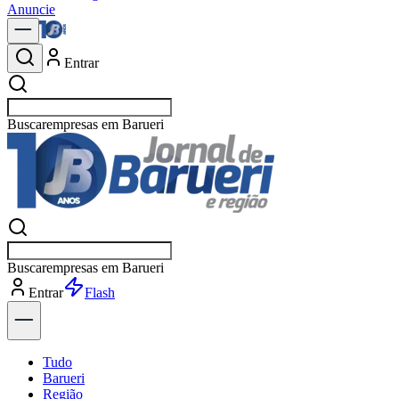
Anuncie
Entrar
Buscar
esportes
Buscar
esportes
Entrar
Flash
Tudo
Barueri
Região