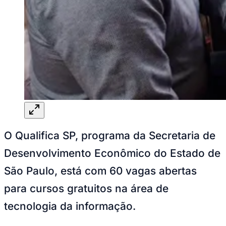
NBA
NFL
Fórmula 1
UFC
Tênis (ATP)
MLB
NHL
Atletismo
Vôlei
NBB
Competições de Futebol
Brasileirão Série A
Brasileirão Série B
O Qualifica SP, programa da Secretaria de
Paulistão
Copa do Brasil
Desenvolvimento Econômico do Estado de
Libertadores
Sul-Americana
São Paulo, está com 60 vagas abertas
Copa América
Champions League
para cursos gratuitos na área de
Premier League
La Liga
tecnologia da informação.
Bundesliga
Mundial 2026