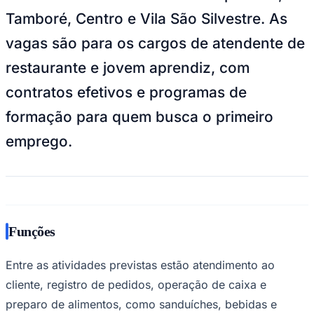
NBA
Tamboré, Centro e Vila São Silvestre. As
NFL
Fórmula 1
vagas são para os cargos de atendente de
UFC
Tênis (ATP)
restaurante e jovem aprendiz, com
MLB
NHL
contratos efetivos e programas de
Atletismo
Vôlei
formação para quem busca o primeiro
NBB
emprego.
Competições de Futebol
Brasileirão Série A
Brasileirão Série B
Paulistão
Copa do Brasil
Libertadores
Funções
Sul-Americana
Copa América
Champions League
Entre as atividades previstas estão atendimento ao
Premier League
La Liga
cliente, registro de pedidos, operação de caixa e
Bundesliga
preparo de alimentos, como sanduíches, bebidas e
Mundial 2026