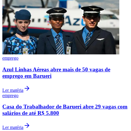
emprego
Azul Linhas Aéreas abre mais de 50 vagas de
emprego em Barueri
Ler matéria
emprego
Casa do Trabalhador de Barueri abre 29 vagas com
salários de até R$ 5.800
Ler matéria