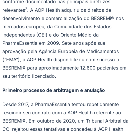
Health, explica: “
Acolhemos com grande satisfação a
decisão do Tribunal Regional Superior de Frankfurt, que
confirma a nossa posição. No interesse dos nossos
pacientes, estamos empenhados em manter o acesso
estável e sustentável ao BESREMi® e em lidar de forma
responsável com os desafios futuros.
”
O Produto em disputa
Goiás
O conflito está centrado no BESREMi® (ropeginterferona
alfa-2b), um produto lançado em 2019 e desenvolvido
pela AOP Health como um tratamento inovador para
cancros sanguíneos raros, em particular a policitemia
vera, através de um abrangente programa de ensaios
clínicos. Isto faz do BESREMi® o interferon mais bem
investigado em ensaios clínicos para esta indicação,
conforme documentado nas principais diretrizes