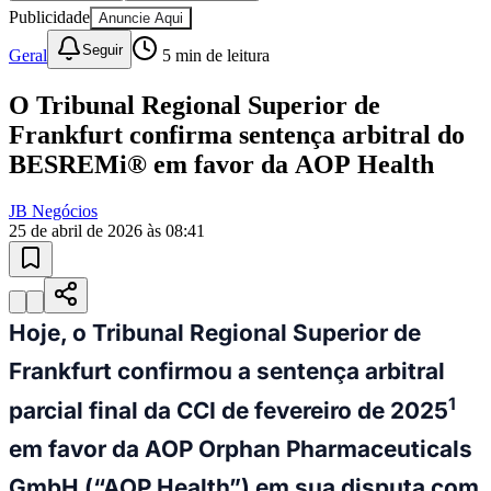
Sport
10 anos de JB
novo portal
confira as novidades
10 anos de JB
Esportes ao Vivo
placares e tabelas
atualizadas
Paulistão, Brasileirão, Champions League e mais. Placar em tempo
real, classificação e notícias esportivas.
04
/
10
Acompanhar jogos
Newsletter Bom Dia Barueri
Entretenimento Completo
Resultados das Loterias
Esportes ao Vivo
Trânsito em Tempo Real
Clima e Previsão do Tempo
Vagas de Emprego
Portal Pet
Explore Barueri
Guia de Empresas