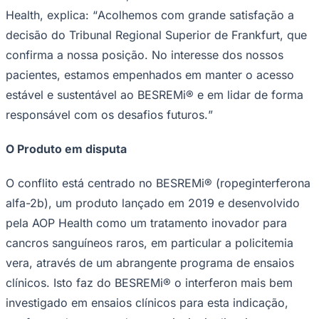
a PharmaEssentia Corp.
(“PharmaEssentia”). A decisão confirma a
sentença que considerou a empresa
taiwanesa responsável por certos danos.
Ceará
Este comunicado de imprensa inclui multimédia. Veja o
comunicado completo aqui:
https://www.businesswire.com/news/home/20260424
337105/pt/
Portrait Dr. Rudolf Widmann, Founder AOP Health Credit:
AOP Health/Daniel Ospelt
O Dr. Rudolf Widmann, um dos dois fundadores da AOP