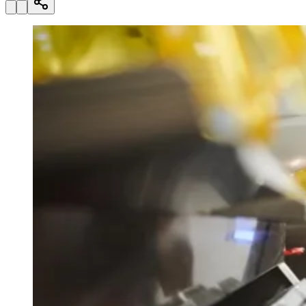
Julio
Jardim Líbano
Jardim Maria Cristina
Jardim Maria Helena
Jardim
Mutinga
Jardim Paraíso
Jardim Paulista
Jardim Reginalice
Jardim São
Luís
Jardim São Pedro
Jardim São Silvestre
Jardim Silveira
Jardim
Tupã
Jardim Tupanci
Mutinga
Nova Aldeinha
Osasco
Parque dos
Camargos
Parque Imperial
Parque Santa Luzia
Parque Viana
Pirapora
do Bom Jesus
Recanto Phrynéa
Santana de
Parnaíba
Silveira
Tamboré
Vale do Sol
Vila Barros
Vila Boa Vista
Vila
do Conde
Vila Engenho Novo
Vila Márcia
Vila Nossa Sra. da
Escada
Vila Porto
Votupoca
Para Sua Empresa
Anuncie no Portal
Guia de Empresas
Divulgar Vagas
Novo
Publicidade Legal
Negócios Regionais
Turismo
Segurança Regional
Hospitais Estaduais
Parques & Represas
Cidades da Região
Santana de Parnaíba
Osasco
Carapicuíba
Jandira
Itapevi
Cotia
Pirapora
do Bom Jesus
Araçariguama
Cajamar
Caieiras
Franco da