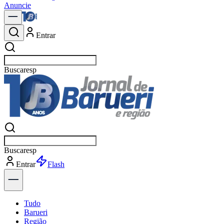
Anuncie
Entrar
Buscar
n
Buscar
n
Entrar
Explorar
Tudo
Barueri
Região