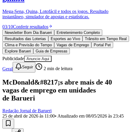
Divulgar Vagas
Novo
Publicidade Legal
Mega-Sena, Quina, Lotofácil e todos os jogos. Resultado
instantâneo, simulador de apostas e estatísticas.
Política
Eleições
03
/
10
Conferir resultados
Esportes
Saúde
Newsletter Bom Dia Barueri
Entretenimento Completo
Segurança
Resultados das Loterias
Esportes ao Vivo
Trânsito em Tempo Real
Cultura
Clima e Previsão do Tempo
Vagas de Emprego
Portal Pet
Meio Ambiente
Explore Barueri
Guia de Empresas
Obras
Publicidade
Anuncie Aqui
Educação
Seguir
Geral
2
min de leitura
Bairros de Barueri
McDonald&#8217;s abre mais de 40
Selecione sua região
Para notícias da sua região
vagas de emprego em unidades
Aldeia
Aldeia da Serra
Aldeia de Barueri
Alphaville
Bairro
de Barueri
Jubran
Belval
Bethaville
Boa
Vista
Califórnia
Carapicuíba
Centro
Chácaras Marco
Cidades da
Redação Jornal de Barueri
Região
Cotia
Cruz Preta
Engenho Novo
Fazenda
25 de abril de 2026 às 11:00
• Atualizado em
08/05/2026 às 23:45
Militar
Itapevi
Jandira
Jardim Audir
Jardim Belval
Jardim
Califórnia
Jardim dos Altos
Jardim dos Camargos
Jardim
Esperança
Jardim Graziela
Jardim Iracema
Jardim Itaquiti
Jardim