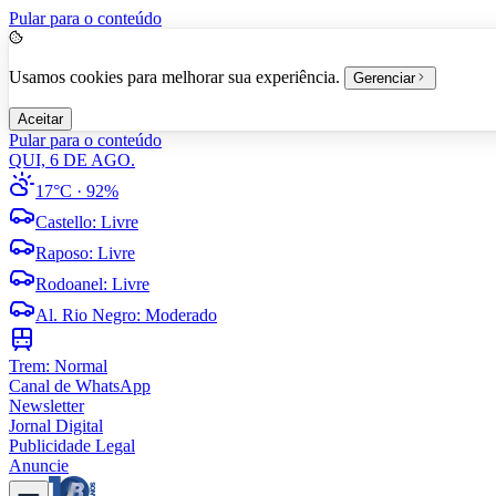
Pular para o conteúdo
Usamos cookies para melhorar sua experiência.
Gerenciar
Aceitar
Pular para o conteúdo
QUI, 6 DE AGO.
17°C
· 92%
Castello
:
Livre
Raposo
:
Livre
Rodoanel
:
Livre
Al. Rio Negro
:
Moderado
Trem:
Normal
Canal de WhatsApp
Newsletter
Jornal Digital
Publicidade Legal
Anuncie