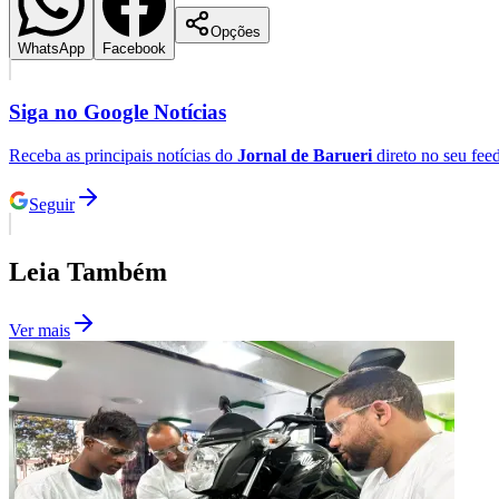
Copa do Brasil
Libertadores
Opções
WhatsApp
Facebook
Sul-Americana
Copa América
Champions League
Siga no
Google Notícias
Premier League
La Liga
Bundesliga
Receba as principais notícias do
Jornal de Barueri
direto no seu fee
Mundial 2026
Seguir
Times - Ir direto
Leia Também
Ver mais