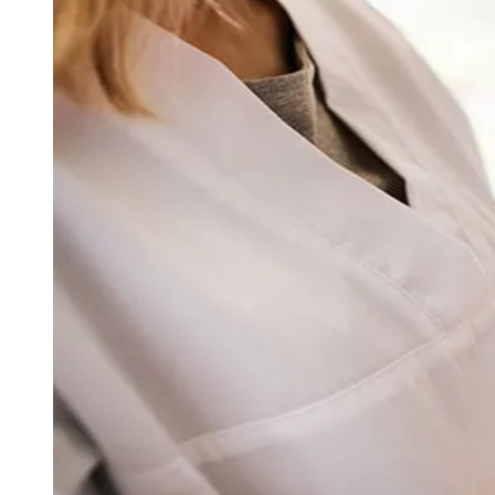
Publicidade Legal
Negócios Regionais
Turismo
Segurança Regional
Hospitais Estaduais
Parques & Represas
Cidades da Região
Santana de Parnaíba
Osasco
Carapicuíba
Jandira
Itapevi
Cotia
Pirapora 
Para Sua Empresa
Anuncie Regional
Guia de Empresas
Vagas na Região
Novo
Hub de Negócios
Guia Comercial
Selo Verificado
Portal Educacional
Agenda de Vestibulares
Vagas de Emprego
Concursos
Panorama Econômico