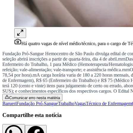
Panorama Econômico
Para Sua Empresa
Anuncie no Portal
Verificar Empresa
Novo
Anunciar Vagas
Novo
Publicidade Legal
Há quatro vagas de nível médio/técnico, para o cargo de 
NBA
Fundação Pró-Sangue Hemocentro de São Paulo divulga edital de concu
NFL
seleção abrirá inscrições a partir de quarta-feira, dia 4 de abril.rnrn
Fórmula 1
Enfermeiro do Trabalho, 1 para Médico (Hemoterapeuta/Hematologista)
UFC
refeição; vale-alimentação; vale-transporte; e assistência médica.rn
Tênis (ATP)
78,54 por hora).rnA carga horária varia de 180 a 220 horas mensais, 
MLB
de Enfermagem), R$ 65 (Enfermeiro do Trabalho) e R$ 75 (Médico H
NHL
terá 120 (cento e vinte) itens para julgamento de certo ou errado, a
Atletismo
SUS); e conhecimentos específicos dos respectivos cargos. O Edital
Vôlei
Comunicar erro nesta matéria
NBB
Barueri
Fundação Pró-Sangue
Trabalho
Vagas
Técnico de Enfermagem
Competições de Futebol
Compartilhe esta notícia
Brasileirão Série A
Brasileirão Série B
Paulistão