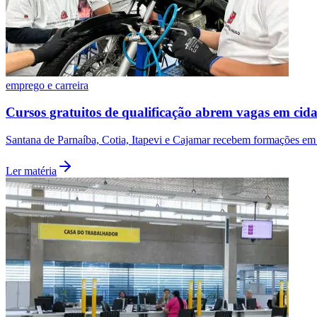
emprego e carreira
Cursos gratuitos de qualificação abrem vagas em cida
Santana de Parnaíba, Cotia, Itapevi e Cajamar recebem formações em 
Ler matéria