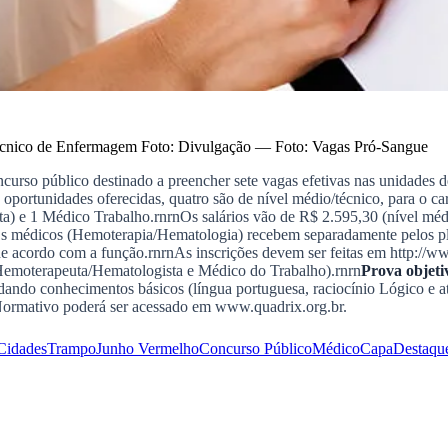
Técnico de Enfermagem Foto: Divulgação
—
Foto:
Vagas Pró-Sangue
rso público destinado a preencher sete vagas efetivas nas unidades de
Das oportunidades oferecidas, quatro são de nível médio/técnico, para o 
 e 1 Médico Trabalho.rnrnOs salários vão de R$ 2.595,30 (nível médio)
rnOs médicos (Hemoterapia/Hematologia) recebem separadamente pelos pl
de acordo com a função.rnrnAs inscrições devem ser feitas em http://ww
emoterapeuta/Hematologista e Médico do Trabalho).rnrn
Prova objeti
bordando conhecimentos básicos (língua portuguesa, raciocínio Lógico e 
 Normativo poderá ser acessado em www.quadrix.org.br.
Cidades
Trampo
Junho Vermelho
Concurso Público
Médico
Capa
Destaqu