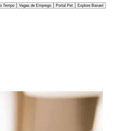
do Tempo
Vagas de Emprego
Portal Pet
Explore Barueri
des da Região
Cotia
Cruz Preta
Engenho Novo
Fazenda
im Iracema
Jardim Itaquiti
Jardim Julio
Jardim Líbano
Jardim Maria
vestre
Jardim Silveira
Jardim Tupã
Jardim Tupanci
Mutinga
Nova
arnaíba
Silveira
Tamboré
Vale do Sol
Vila Barros
Vila Boa Vista
Vila do