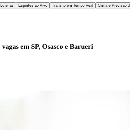
Loterias
Esportes ao Vivo
Trânsito em Tempo Real
Clima e Previsão 
 vagas em SP, Osasco e Barueri
l
Bethaville
Boa Vista
Califórnia
Carapicuíba
Centro
Chácaras Marco
Cida
im dos Altos
Jardim dos Camargos
Jardim Esperança
Jardim Graziela
Jard
lista
Jardim Reginalice
Jardim São Luís
Jardim São Pedro
Jardim São Sil
uzia
Parque Viana
Pirapora do Bom Jesus
Recanto Phrynéa
Santana de P
 Porto
Votupoca