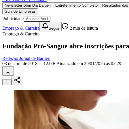
Política
Newsletter Bom Dia Barueri
Entretenimento Completo
Resultados das 
Eleições
Guia de Empresas
Esportes
Saúde
Publicidade
Anuncie Aqui
Segurança
Emprego & Carreira
2
min de leitura
Seguir
Cultura
Emprego & Carreira
Meio Ambiente
Obras
Educação
Fundação Pró-Sangue abre inscrições para
Bairros de Barueri
Redação Jornal de Barueri
03 de abril de 2018 às 12:00
• Atualizado em
29/01/2026 às 02:29
Selecione sua região
Para notícias da sua região
Aldeia
Aldeia da Serra
Aldeia de Barueri
Alphaville
Bairro Jubran
Belva
Militar
Itapevi
Jandira
Jardim Audir
Jardim Belval
Jardim Califórnia
Jard
Cristina
Jardim Maria Helena
Jardim Mutinga
Jardim Paraíso
Jardim Pau
Aldeinha
Osasco
Parque dos Camargos
Parque Imperial
Parque Santa L
Conde
Vila Engenho Novo
Vila Márcia
Vila Nossa Sra. da Escada
Vila
Para Sua Empresa
Anuncie no Portal
Guia de Empresas
Divulgar Vagas
Novo