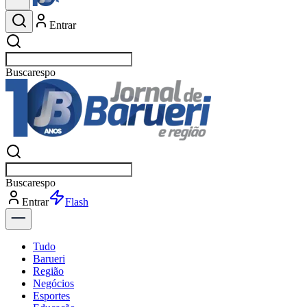
Entrar
Buscar
esportes
Buscar
esportes
Entrar
Flash
Tudo
Barueri
Região
Negócios
Esportes