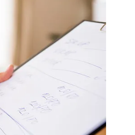
Morato
Taboão da Serra
Embu das Artes
São Roque