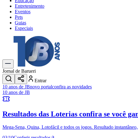
Educação
Entretenimento
Eventos
Pets
Guias
Especiais
Explore Tudo
Últimas Notícias
Previsão do Tempo
Trânsito e Rotas
Dia a Dia & Lazer
Jornal de Barueri
Transportes
Entrar
Gastronomia
10 anos de JB
novo portal
confira as novidades
Cinema & Shows
10 anos de JB
Jogos
Novo
Para Sua Empresa
Resultados das Loterias
confira se você ga
Anuncie no Portal
Cadastrar Empresa
Divulgar Vagas
Novo
Mega-Sena, Quina, Lotofácil e todos os jogos. Resultado instantâneo, s
Publicidade Legal
03
/
10
Conferir resultados