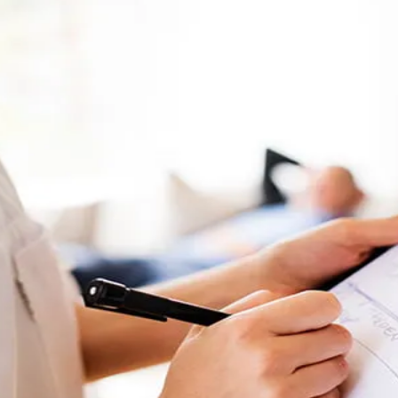
do Bom Jesus
Araçariguama
Cajamar
Caieiras
Franco da Rocha
Francisco 