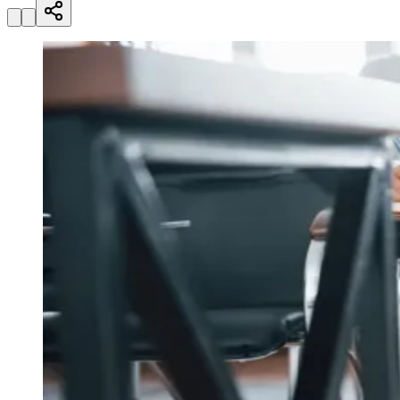
Julio
Jardim Líbano
Jardim Maria Cristina
Jardim Maria Helena
Jardim
Mutinga
Jardim Paraíso
Jardim Paulista
Jardim Reginalice
Jardim São
Luís
Jardim São Pedro
Jardim São Silvestre
Jardim Silveira
Jardim
Tupã
Jardim Tupanci
Mutinga
Nova Aldeinha
Osasco
Parque dos
Camargos
Parque Imperial
Parque Santa Luzia
Parque Viana
Pirapora
do Bom Jesus
Recanto Phrynéa
Santana de
Parnaíba
Silveira
Tamboré
Vale do Sol
Vila Barros
Vila Boa Vista
Vila
do Conde
Vila Engenho Novo
Vila Márcia
Vila Nossa Sra. da
Escada
Vila Porto
Votupoca
Para Sua Empresa
Anuncie no Portal
Guia de Empresas
Divulgar Vagas
Novo
Publicidade Legal
Negócios Regionais
Turismo
Segurança Regional
Hospitais Estaduais
Parques & Represas
Cidades da Região
Santana de Parnaíba
Osasco
Carapicuíba
Jandira
Itapevi
Cotia
Pirapora
do Bom Jesus
Araçariguama
Cajamar
Caieiras
Franco da