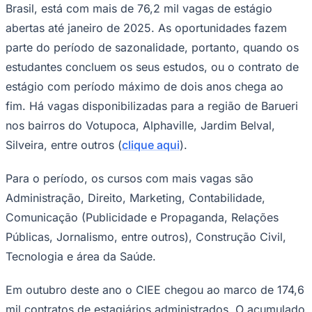
NBA
Brasil, está com mais de 76,2 mil vagas de estágio
NFL
abertas até janeiro de 2025. As oportunidades fazem
Fórmula 1
UFC
parte do período de sazonalidade, portanto, quando os
Tênis (ATP)
estudantes concluem os seus estudos, ou o contrato de
MLB
NHL
estágio com período máximo de dois anos chega ao
Atletismo
fim. Há vagas disponibilizadas para a região de Barueri
Vôlei
NBB
nos bairros do Votupoca, Alphaville, Jardim Belval,
Competições de Futebol
Silveira, entre outros (
clique aqui
).
Brasileirão Série A
Para o período, os cursos com mais vagas são
Brasileirão Série B
Paulistão
Administração, Direito, Marketing, Contabilidade,
Copa do Brasil
Libertadores
Comunicação (Publicidade e Propaganda, Relações
Sul-Americana
Públicas, Jornalismo, entre outros), Construção Civil,
Copa América
Champions League
Tecnologia e área da Saúde.
Premier League
La Liga
Em outubro deste ano o CIEE chegou ao marco de 174,6
Bundesliga
Mundial 2026
mil contratos de estagiários administrados. O acumulado