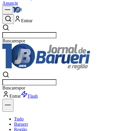
Anuncie
Entrar
Buscar
políti
Buscar
políti
Entrar
Explorar
Tudo
Barueri
Região