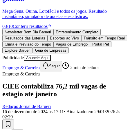
Divulgar Vagas
Novo
Publicidade Legal
Mega-Sena, Quina, Lotofácil e todos os jogos. Resultado
instantâneo, simulador de apostas e estatísticas.
Política
Eleições
03
/
10
Conferir resultados
Esportes
Saúde
Newsletter Bom Dia Barueri
Entretenimento Completo
Segurança
Resultados das Loterias
Esportes ao Vivo
Trânsito em Tempo Real
Cultura
Clima e Previsão do Tempo
Vagas de Emprego
Portal Pet
Meio Ambiente
Explore Barueri
Guia de Empresas
Obras
Publicidade
Anuncie Aqui
Educação
Seguir
Emprego & Carreira
2
min de leitura
Bairros de Barueri
Emprego & Carreira
Selecione sua região
Para notícias da sua região
CIEE contabiliza 76,2 mil vagas de
estágio até janeiro
Aldeia
Aldeia da Serra
Aldeia de Barueri
Alphaville
Bairro
Jubran
Belval
Bethaville
Boa
Vista
Califórnia
Carapicuíba
Centro
Chácaras Marco
Cidades da
Redação Jornal de Barueri
Região
Cotia
Cruz Preta
Engenho Novo
Fazenda
16 de dezembro de 2024 às 17:11
• Atualizado em
29/01/2026 às
Militar
Itapevi
Jandira
Jardim Audir
Jardim Belval
Jardim
02:29
Califórnia
Jardim dos Altos
Jardim dos Camargos
Jardim
Esperança
Jardim Graziela
Jardim Iracema
Jardim Itaquiti
Jardim