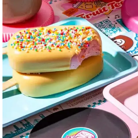
Atlético-MG