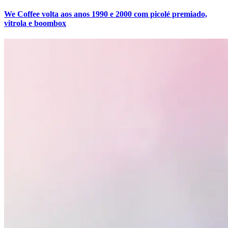
We Coffee volta aos anos 1990 e 2000 com picolé premiado,
vitrola e boombox
Botafogo