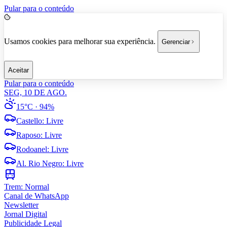
Pular para o conteúdo
Usamos cookies para melhorar sua experiência.
Gerenciar
Aceitar
Pular para o conteúdo
SEG, 10 DE AGO.
15°C
· 94%
Castello
:
Livre
Raposo
:
Livre
Rodoanel
:
Livre
Al. Rio Negro
:
Livre
Trem:
Normal
Canal de WhatsApp
Newsletter
Jornal Digital
Publicidade Legal