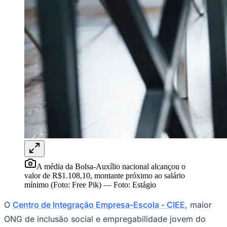
Rocha
Francisco Morato
Taboão da Serra
Embu das Artes
São Roque
Para Sua Empresa
Anuncie Regional
Guia de Empresas
Vagas na Região
Novo
Hub de Negócios
Guia Comercial
Selo Verificado
Portal Educacional
Agenda de Vestibulares
Vagas de Emprego
Concursos
Panorama Econômico
Panorama Econômico
A média da Bolsa-Auxílio nacional alcançou o
Para Sua Empresa
valor de R$1.108,10, montante próximo ao salário
mínimo (Foto: Free Pik)
—
Foto:
Estágio
Anuncie no Portal
Verificar Empresa
Novo
O
Centro de Integração Empresa-Escola - CIEE
, maior
Anunciar Vagas
Novo
Publicidade Legal
ONG de inclusão social e empregabilidade jovem do