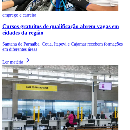
emprego e carreira
Cursos gratuitos de qualificação abrem vagas em
cidades da região
Santana de Parnaíba, Cotia, Itapevi e Cajamar recebem formações
em diferentes áreas
Ler matéria
Santos