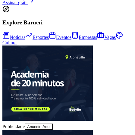
Assinar grátis
Explore Barueri
Notícias
Esportes
Eventos
Empresas
Vagas
Cultura
Bragantino
Publicidade
Anuncie Aqui