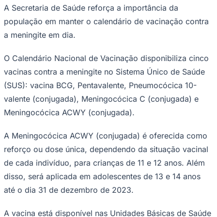
passaram de 1.363 para 1.698, segundo a Secretaria
Estadual de Saúde.
O cenário não é diferente em Barueri. De janeiro a junho
de 2023, o número de casos da doença aumentou 147%
na cidade, em relação ao mesmo período de 2022.
Segundo a prefeitura, foram registradas 42 ocorrências
entre os dias 1º de janeiro e 30 de junho de 2023, ante
Goiás
17 no ano passado.
A Prefeitura de Barueri afirmou em nota que nos últimos
anos houve uma redução na adesão à imunização de
diversas doenças, incluindo a meningite. Esse declínio
na cobertura vacinal contribuiu para o aumento do
número de casos de um ano para o outro.