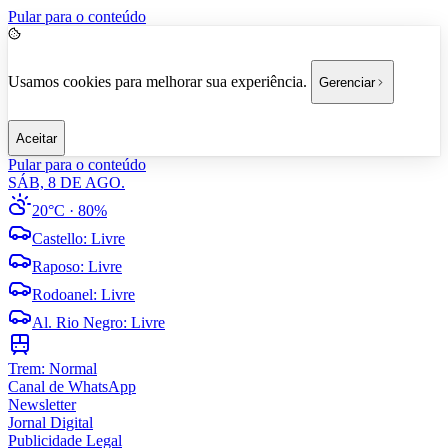
Pular para o conteúdo
Usamos cookies para melhorar sua experiência.
Gerenciar
Aceitar
Pular para o conteúdo
SÁB, 8 DE AGO.
20°C
· 80%
Castello
:
Livre
Raposo
:
Livre
Rodoanel
:
Livre
Al. Rio Negro
:
Livre
Trem:
Normal
Canal de WhatsApp
Newsletter
Jornal Digital
Publicidade Legal