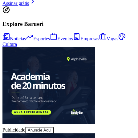
Assinar grátis
Explore Barueri
Notícias
Esportes
Eventos
Empresas
Vagas
Cultura
Bragantino
Publicidade
Anuncie Aqui