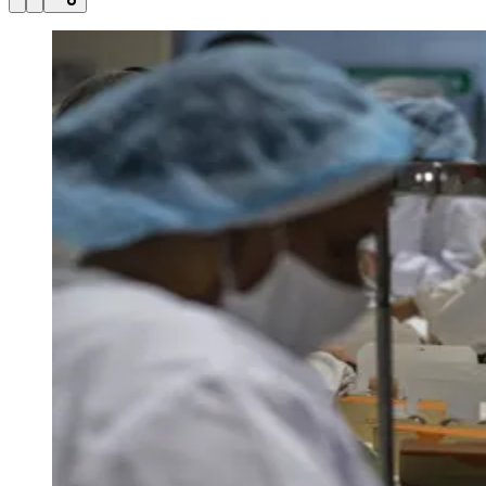
Julio
Jardim Líbano
Jardim Maria Cristina
Jardim Maria Helena
Jardim
Mutinga
Jardim Paraíso
Jardim Paulista
Jardim Reginalice
Jardim São
Luís
Jardim São Pedro
Jardim São Silvestre
Jardim Silveira
Jardim
Tupã
Jardim Tupanci
Mutinga
Nova Aldeinha
Osasco
Parque dos
Camargos
Parque Imperial
Parque Santa Luzia
Parque Viana
Pirapora
do Bom Jesus
Recanto Phrynéa
Santana de
Parnaíba
Silveira
Tamboré
Vale do Sol
Vila Barros
Vila Boa Vista
Vila
do Conde
Vila Engenho Novo
Vila Márcia
Vila Nossa Sra. da
Escada
Vila Porto
Votupoca
Para Sua Empresa
Anuncie no Portal
Guia de Empresas
Divulgar Vagas
Novo
Publicidade Legal
Negócios Regionais
Turismo
Segurança Regional
Hospitais Estaduais
Parques & Represas
Cidades da Região
Santana de Parnaíba
Osasco
Carapicuíba
Jandira
Itapevi
Cotia
Pirapora
do Bom Jesus
Araçariguama
Cajamar
Caieiras
Franco da