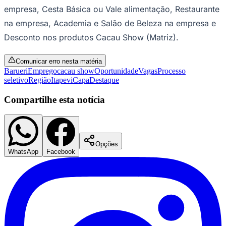
empresa, Cesta Básica ou Vale alimentação, Restaurante
Times - Ir direto
na empresa, Academia e Salão de Beleza na empresa e
Desconto nos produtos Cacau Show (Matriz).
Comunicar erro nesta matéria
Barueri
Emprego
cacau show
Oportunidade
Vagas
Processo
seletivo
Região
Itapevi
Capa
Destaque
Compartilhe esta notícia
Opções
WhatsApp
Facebook