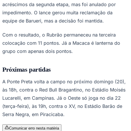
Ceará
Partida aconteceu domingo (13), na Arena Barueri
(Foto: Luis Mittes/ Especial PontePress)
—
Foto:
oeste
barueri e ponte preta copa paulista
Neste domingo (13), o Oeste recebeu a Ponte Preta na
Arena Barueri, pela sétima rodada do Grupo 2 da Copa
Paulista, mas o placar não saiu do 0 a 0.
Os mandantes até chegaram a marcar um gol já nos