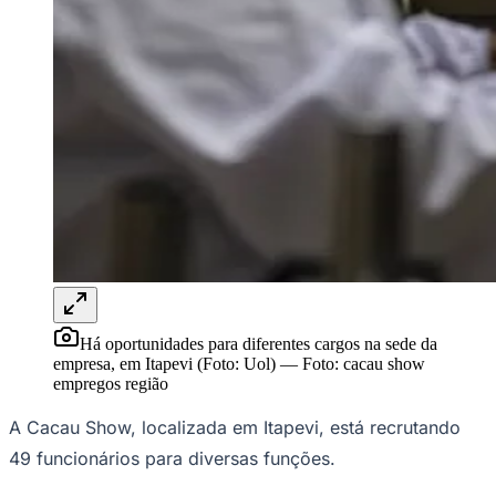
Rocha
Francisco Morato
Taboão da Serra
Embu das Artes
São Roque
Para Sua Empresa
Anuncie Regional
Guia de Empresas
Vagas na Região
Novo
Hub de Negócios
Guia Comercial
Selo Verificado
Portal Educacional
Agenda de Vestibulares
Vagas de Emprego
Concursos
Panorama Econômico
Panorama Econômico
Há oportunidades para diferentes cargos na sede da
empresa, em Itapevi (Foto: Uol)
—
Foto:
cacau show
Para Sua Empresa
empregos região
Anuncie no Portal
A Cacau Show, localizada em Itapevi, está recrutando
Verificar Empresa
Novo
Anunciar Vagas
Novo
49 funcionários para diversas funções.
Publicidade Legal