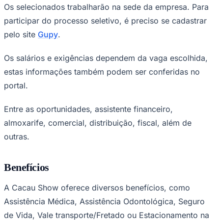
NBA
Os selecionados trabalharão na sede da empresa. Para
NFL
participar do processo seletivo, é preciso se cadastrar
Fórmula 1
UFC
pelo site
Gupy
.
Tênis (ATP)
MLB
NHL
Os salários e exigências dependem da vaga escolhida,
Atletismo
estas informações também podem ser conferidas no
Vôlei
NBB
portal.
Competições de Futebol
Entre as oportunidades, assistente financeiro,
Brasileirão Série A
almoxarife, comercial, distribuição, fiscal, além de
Brasileirão Série B
Paulistão
outras.
Copa do Brasil
Libertadores
Sul-Americana
Benefícios
Copa América
Champions League
A Cacau Show oferece diversos benefícios, como
Premier League
La Liga
Assistência Médica, Assistência Odontológica, Seguro
Bundesliga
Mundial 2026
de Vida, Vale transporte/Fretado ou Estacionamento na