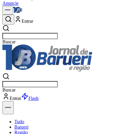
Anuncie
Entrar
Buscar
not
Buscar
not
Entrar
Explorar
Tudo
Barueri
Região