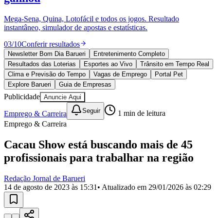
Divulgar Vagas
Novo
Publicidade Legal
Mega-Sena, Quina, Lotofácil e todos os jogos. Resultado
instantâneo, simulador de apostas e estatísticas.
Política
Eleições
03
/
10
Conferir resultados
Esportes
Saúde
Newsletter Bom Dia Barueri
Entretenimento Completo
Segurança
Resultados das Loterias
Esportes ao Vivo
Trânsito em Tempo Real
Cultura
Clima e Previsão do Tempo
Vagas de Emprego
Portal Pet
Meio Ambiente
Explore Barueri
Guia de Empresas
Obras
Publicidade
Anuncie Aqui
Educação
Seguir
Emprego & Carreira
1
min de leitura
Bairros de Barueri
Emprego & Carreira
Selecione sua região
Para notícias da sua região
Cacau Show está buscando mais de 45
profissionais para trabalhar na região
Aldeia
Aldeia da Serra
Aldeia de Barueri
Alphaville
Bairro
Jubran
Belval
Bethaville
Boa
Vista
Califórnia
Carapicuíba
Centro
Chácaras Marco
Cidades da
Redação Jornal de Barueri
Região
Cotia
Cruz Preta
Engenho Novo
Fazenda
14 de agosto de 2023 às 15:31
• Atualizado em
29/01/2026 às 02:29
Militar
Itapevi
Jandira
Jardim Audir
Jardim Belval
Jardim
Califórnia
Jardim dos Altos
Jardim dos Camargos
Jardim
Esperança
Jardim Graziela
Jardim Iracema
Jardim Itaquiti
Jardim