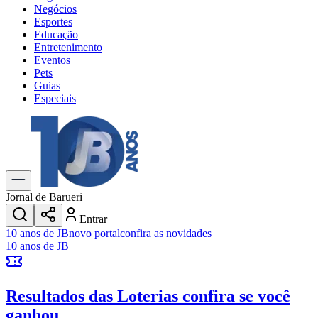
Negócios
Esportes
Educação
Entretenimento
Eventos
Pets
Guias
Especiais
Explore Tudo
Últimas Notícias
Previsão do Tempo
Trânsito e Rotas
Dia a Dia & Lazer
Jornal de Barueri
Transportes
Entrar
Gastronomia
10 anos de JB
novo portal
confira as novidades
Cinema & Shows
10 anos de JB
Jogos
Novo
Para Sua Empresa
Resultados das Loterias
confira se você
Anuncie no Portal
Cadastrar Empresa
ganhou