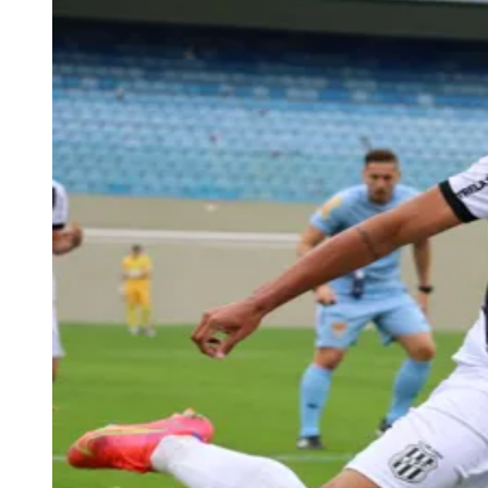
Sport
04
/
10
Acompanhar jogos
Newsletter Bom Dia Barueri
Entretenimento Completo
Resultados das Loterias
Esportes ao Vivo
Trânsito em Tempo Real
Clima e Previsão do Tempo
Vagas de Emprego
Portal Pet
Explore Barueri
Guia de Empresas
Publicidade
Anuncie Aqui
Seguir
Esporte
1
min de leitura
Esporte
Com gol anulado, Oeste Barueri e Ponte
Preta ficam no 0 a 0 pela Copa Paulista
Redação Jornal de Barueri
14 de agosto de 2023 às 14:56