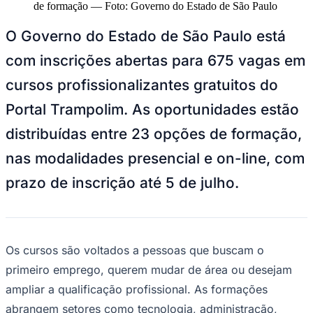
NBA
de formação
—
Foto:
Governo do Estado de São Paulo
NFL
Fórmula 1
O Governo do Estado de São Paulo está
UFC
Tênis (ATP)
com inscrições abertas para 675 vagas em
MLB
NHL
cursos profissionalizantes gratuitos do
Atletismo
Vôlei
Portal Trampolim. As oportunidades estão
NBB
distribuídas entre 23 opções de formação,
Competições de Futebol
nas modalidades presencial e on-line, com
Brasileirão Série A
Brasileirão Série B
prazo de inscrição até 5 de julho.
Paulistão
Copa do Brasil
Libertadores
Sul-Americana
Copa América
Os cursos são voltados a pessoas que buscam o
Champions League
Premier League
primeiro emprego, querem mudar de área ou desejam
La Liga
ampliar a qualificação profissional. As formações
Bundesliga
Mundial 2026
abrangem setores como tecnologia, administração,