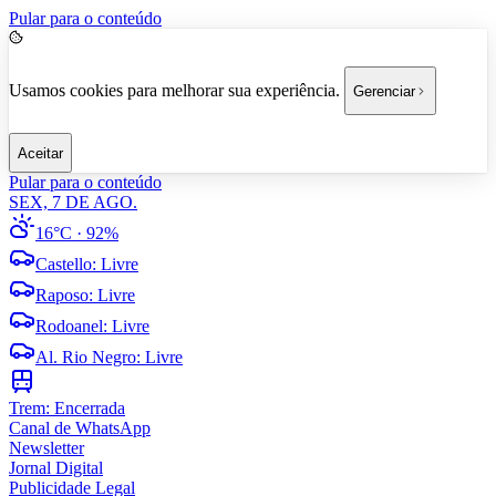
Pular para o conteúdo
Usamos cookies para melhorar sua experiência.
Gerenciar
Aceitar
Pular para o conteúdo
SEX, 7 DE AGO.
16°C
· 92%
Castello
:
Livre
Raposo
:
Livre
Rodoanel
:
Livre
Al. Rio Negro
:
Livre
Trem:
Encerrada
Canal de WhatsApp
Newsletter
Jornal Digital
Publicidade Legal