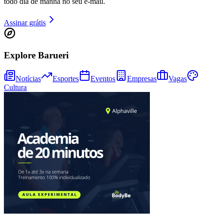
todo dia de manhã no seu e-mail.
Sport
Assinar grátis
Explore Barueri
Notícias
Esportes
Eventos
Empresas
Vagas
Cultura