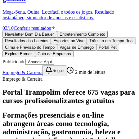
Divulgar Vagas
Novo
Publicidade Legal
Mega-Sena, Quina, Lotofácil e todos os jogos. Resultado
instantâneo, simulador de apostas e estatísticas.
Política
Eleições
03
/
10
Conferir resultados
Esportes
Saúde
Newsletter Bom Dia Barueri
Entretenimento Completo
Segurança
Resultados das Loterias
Esportes ao Vivo
Trânsito em Tempo Real
Cultura
Clima e Previsão do Tempo
Vagas de Emprego
Portal Pet
Meio Ambiente
Explore Barueri
Guia de Empresas
Obras
Publicidade
Anuncie Aqui
Educação
Seguir
Emprego & Carreira
2
min de leitura
Bairros de Barueri
Emprego & Carreira
Selecione sua região
Para notícias da sua região
Portal Trampolim oferece 675 vagas para
cursos profissionalizantes gratuitos
Aldeia
Aldeia da Serra
Aldeia de Barueri
Alphaville
Bairro
Jubran
Belval
Bethaville
Boa
Vista
Califórnia
Carapicuíba
Centro
Chácaras Marco
Cidades da
Formações presenciais e on-line
Região
Cotia
Cruz Preta
Engenho Novo
Fazenda
abrangem áreas como tecnologia,
Militar
Itapevi
Jandira
Jardim Audir
Jardim Belval
Jardim
Califórnia
Jardim dos Altos
Jardim dos Camargos
Jardim
administração, gastronomia, beleza e
Esperança
Jardim Graziela
Jardim Iracema
Jardim Itaquiti
Jardim