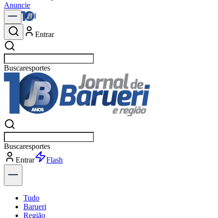
Anuncie
Entrar
Buscar
n
Buscar
n
Entrar
Explorar
Tudo
Barueri
Região