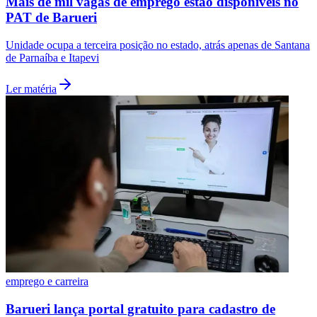
Mais de mil vagas de emprego estão disponíveis no
PAT de Barueri
Unidade ocupa a terceira posição no estado, atrás apenas de Santana
de Parnaíba e Itapevi
Ler matéria
Botafogo
emprego e carreira
Barueri lança portal gratuito para cadastro de