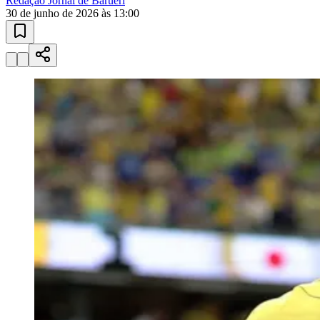
Paulistão, Brasileirão, Champions League e mais. Placar em tempo
real, classificação e notícias esportivas.
04
/
10
Acompanhar jogos
Newsletter Bom Dia Barueri
Entretenimento Completo
Resultados das Loterias
Esportes ao Vivo
Trânsito em Tempo Real
Clima e Previsão do Tempo
Vagas de Emprego
Portal Pet
Explore Barueri
Guia de Empresas
Publicidade
Anuncie Aqui
Seguir
Esportes
2
min de leitura
Esportes
Goiás
Brasil volta a jogar no domingo (5) pelas
oitavas da Copa do Mundo
Seleção enfrentará Noruega ou Costa do
Marfim em Nova Jersey; adversário será
definido nesta terça-feira (30)
Redação Jornal de Barueri