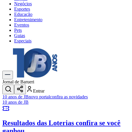
Negócios
Esportes
Educação
Entretenimento
Eventos
Pets
Guias
Especiais
Explore Tudo
Últimas Notícias
Previsão do Tempo
Trânsito e Rotas
Dia a Dia & Lazer
Jornal de Barueri
Transportes
Entrar
Gastronomia
10 anos de JB
novo portal
confira as novidades
Cinema & Shows
10 anos de JB
Jogos
Novo
Para Sua Empresa
Resultados das Loterias
confira se você
Anuncie no Portal
Cadastrar Empresa
ganhou