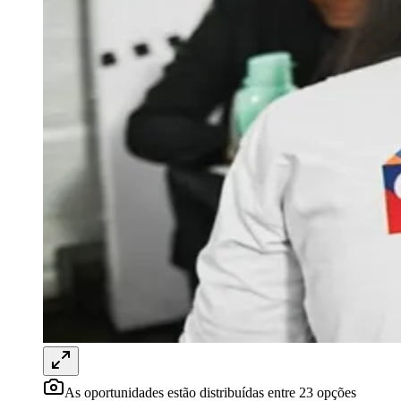
Rocha
Francisco Morato
Taboão da Serra
Embu das Artes
São Roque
Para Sua Empresa
Anuncie Regional
Guia de Empresas
Vagas na Região
Novo
Hub de Negócios
Guia Comercial
Selo Verificado
Portal Educacional
Agenda de Vestibulares
Vagas de Emprego
Concursos
Panorama Econômico
Panorama Econômico
Para Sua Empresa
Anuncie no Portal
Verificar Empresa
Novo
Anunciar Vagas
Novo
Publicidade Legal
As oportunidades estão distribuídas entre 23 opções