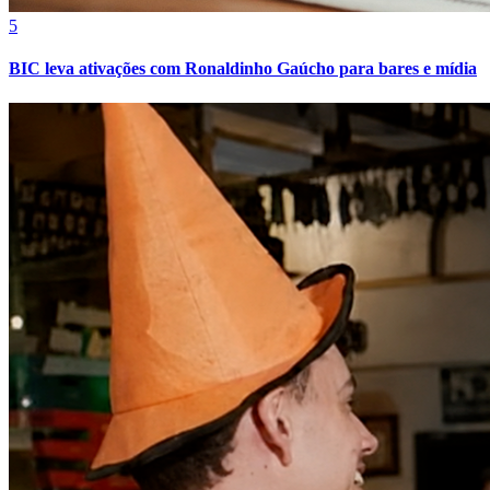
5
BIC leva ativações com Ronaldinho Gaúcho para bares e mídia
Bragantino