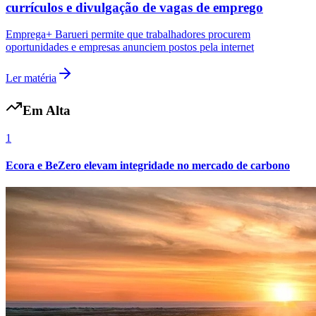
currículos e divulgação de vagas de emprego
Emprega+ Barueri permite que trabalhadores procurem
oportunidades e empresas anunciem postos pela internet
Ler matéria
Em Alta
1
Ecora e BeZero elevam integridade no mercado de carbono
Grêmio