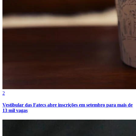
Vasco
2
Vestibular das Fatecs abre inscrições em setembro para mais de
13 mil vagas