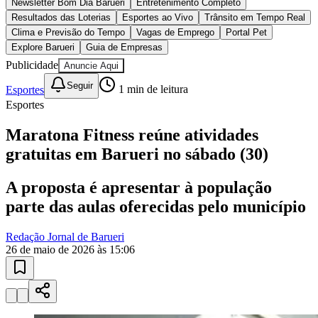
Ceará
10 anos de JB
novo portal
confira as novidades
10 anos de JB
Esportes ao Vivo
placares e tabelas
atualizadas
Paulistão, Brasileirão, Champions League e mais. Placar em tempo
real, classificação e notícias esportivas.
04
/
10
Acompanhar jogos
Newsletter Bom Dia Barueri
Entretenimento Completo