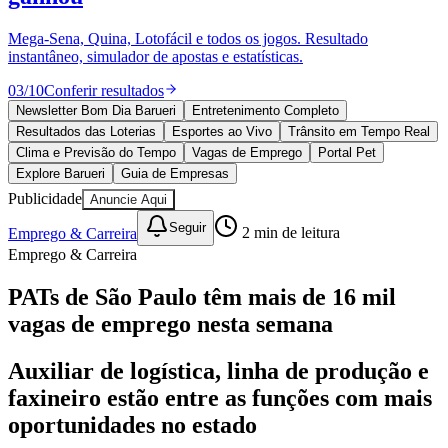
Divulgar Vagas
Novo
Publicidade Legal
Mega-Sena, Quina, Lotofácil e todos os jogos. Resultado
instantâneo, simulador de apostas e estatísticas.
Política
Eleições
03
/
10
Conferir resultados
Esportes
Saúde
Newsletter Bom Dia Barueri
Entretenimento Completo
Segurança
Resultados das Loterias
Esportes ao Vivo
Trânsito em Tempo Real
Cultura
Clima e Previsão do Tempo
Vagas de Emprego
Portal Pet
Meio Ambiente
Explore Barueri
Guia de Empresas
Obras
Publicidade
Anuncie Aqui
Educação
Seguir
Emprego & Carreira
2
min de leitura
Bairros de Barueri
Emprego & Carreira
Selecione sua região
Para notícias da sua região
PATs de São Paulo têm mais de 16 mil
vagas de emprego nesta semana
Aldeia
Aldeia da Serra
Aldeia de Barueri
Alphaville
Bairro
Jubran
Belval
Bethaville
Boa
Vista
Califórnia
Carapicuíba
Centro
Chácaras Marco
Cidades da
Auxiliar de logística, linha de produção e
Região
Cotia
Cruz Preta
Engenho Novo
Fazenda
faxineiro estão entre as funções com mais
Militar
Itapevi
Jandira
Jardim Audir
Jardim Belval
Jardim
Califórnia
Jardim dos Altos
Jardim dos Camargos
Jardim
oportunidades no estado
Esperança
Jardim Graziela
Jardim Iracema
Jardim Itaquiti
Jardim