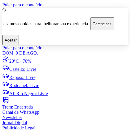
Pular para o conteúdo
Usamos cookies para melhorar sua experiência.
Gerenciar
Aceitar
Pular para o conteúdo
DOM, 9 DE AGO.
20°C
· 70%
Castello
:
Livre
Raposo
:
Livre
Rodoanel
:
Livre
Al. Rio Negro
:
Livre
Trem:
Encerrada
Canal de WhatsApp
Newsletter
Jornal Digital
Publicidade Legal