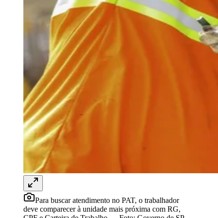
Rocha
Francisco Morato
Taboão da Serra
Embu das Artes
São Roque
Para Sua Empresa
Anuncie Regional
Guia de Empresas
Vagas na Região
Novo
Hub de Negócios
Guia Comercial
Selo Verificado
Portal Educacional
Agenda de Vestibulares
Vagas de Emprego
Concursos
Panorama Econômico
Panorama Econômico
Para Sua Empresa
Anuncie no Portal
Verificar Empresa
Novo
Anunciar Vagas
Novo
Para buscar atendimento no PAT, o trabalhador
Publicidade Legal
deve comparecer à unidade mais próxima com RG,
CPF e Carteira de Trabalho
—
Foto:
Governo de SP