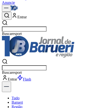
Anuncie
Entrar
Buscar
Buscar
Entrar
Explorar
Tudo
Barueri
Região