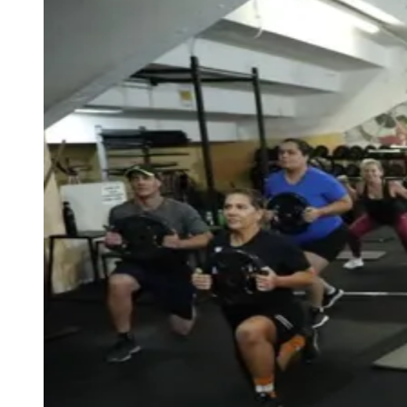
Resultados das Loterias
Esportes ao Vivo
Trânsito em Tempo Real
Clima e Previsão do Tempo
Vagas de Emprego
Portal Pet
Explore Barueri
Guia de Empresas
Publicidade
Anuncie Aqui
Seguir
Esportes
1
min de leitura
Esportes
Maratona Fitness reúne atividades
gratuitas em Barueri no sábado (30)
Goiás
A proposta é apresentar à população
parte das aulas oferecidas pelo município
Redação Jornal de Barueri
26 de maio de 2026 às 15:06