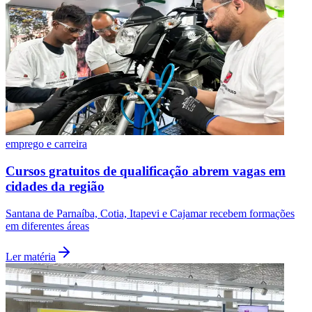
emprego e carreira
Cursos gratuitos de qualificação abrem vagas em
São Paulo
cidades da região
Santana de Parnaíba, Cotia, Itapevi e Cajamar recebem formações
em diferentes áreas
Ler matéria