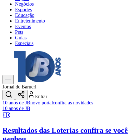
Negócios
Esportes
Educação
Entretenimento
Eventos
Pets
Guias
Especiais
Explore Tudo
Últimas Notícias
Previsão do Tempo
Trânsito e Rotas
Dia a Dia & Lazer
Jornal de Barueri
Transportes
Entrar
Gastronomia
10 anos de JB
novo portal
confira as novidades
Cinema & Shows
10 anos de JB
Jogos
Novo
Para Sua Empresa
Resultados das Loterias
confira se você
Anuncie no Portal
Cadastrar Empresa
ganhou