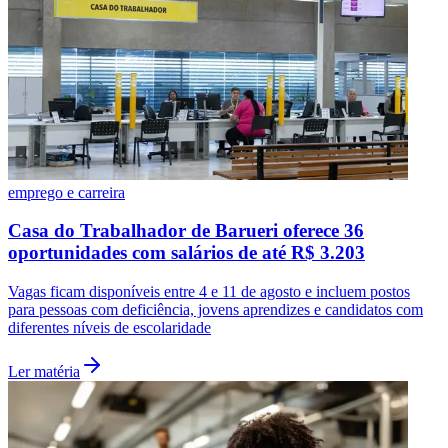
emprego e carreira
Casa do Trabalhador de Barueri oferece 36
oportunidades com salários de até R$ 3.203
Vagas ficam disponíveis entre 4 e 11 de agosto e incluem postos
para pessoas com deficiência, jovens aprendizes e candidatos com
Santos
diferentes níveis de escolaridade
Ler matéria