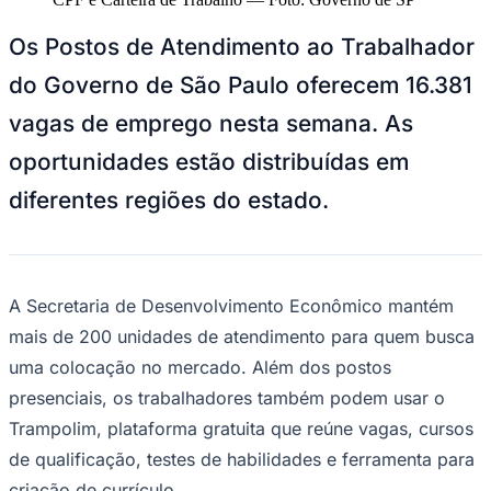
NBA
NFL
Os Postos de Atendimento ao Trabalhador
Fórmula 1
UFC
do Governo de São Paulo oferecem 16.381
Tênis (ATP)
MLB
vagas de emprego nesta semana. As
NHL
Atletismo
oportunidades estão distribuídas em
Vôlei
NBB
diferentes regiões do estado.
Competições de Futebol
Brasileirão Série A
Brasileirão Série B
Paulistão
A Secretaria de Desenvolvimento Econômico mantém
Copa do Brasil
mais de 200 unidades de atendimento para quem busca
Libertadores
Sul-Americana
uma colocação no mercado. Além dos postos
Copa América
presenciais, os trabalhadores também podem usar o
Champions League
Premier League
Trampolim, plataforma gratuita que reúne vagas, cursos
La Liga
de qualificação, testes de habilidades e ferramenta para
Bundesliga
Mundial 2026
criação de currículo.