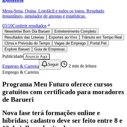
Divulgar Vagas
Novo
Publicidade Legal
Mega-Sena, Quina, Lotofácil e todos os jogos. Resultado
instantâneo, simulador de apostas e estatísticas.
Política
Eleições
03
/
10
Conferir resultados
Esportes
Saúde
Newsletter Bom Dia Barueri
Entretenimento Completo
Segurança
Resultados das Loterias
Esportes ao Vivo
Trânsito em Tempo Real
Cultura
Clima e Previsão do Tempo
Vagas de Emprego
Portal Pet
Meio Ambiente
Explore Barueri
Guia de Empresas
Obras
Publicidade
Anuncie Aqui
Educação
Seguir
Emprego & Carreira
2
min de leitura
Bairros de Barueri
Emprego & Carreira
Selecione sua região
Para notícias da sua região
Programa Meu Futuro oferece cursos
gratuitos com certificado para moradores
Aldeia
Aldeia da Serra
Aldeia de Barueri
Alphaville
Bairro
Jubran
Belval
Bethaville
Boa
de Barueri
Vista
Califórnia
Carapicuíba
Centro
Chácaras Marco
Cidades da
Região
Cotia
Cruz Preta
Engenho Novo
Fazenda
Nova fase terá formações online e
Militar
Itapevi
Jandira
Jardim Audir
Jardim Belval
Jardim
Califórnia
Jardim dos Altos
Jardim dos Camargos
Jardim
híbridas; cadastro deve ser feito entre 8 e
Esperança
Jardim Graziela
Jardim Iracema
Jardim Itaquiti
Jardim