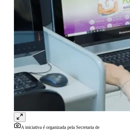
Rocha
Francisco Morato
Taboão da Serra
Embu das Artes
São Roque
Para Sua Empresa
Anuncie Regional
Guia de Empresas
Vagas na Região
Novo
Hub de Negócios
Guia Comercial
Selo Verificado
Portal Educacional
Agenda de Vestibulares
Vagas de Emprego
Concursos
Panorama Econômico
Panorama Econômico
Para Sua Empresa
Anuncie no Portal
Verificar Empresa
Novo
Anunciar Vagas
Novo
Publicidade Legal
A iniciativa é organizada pela Secretaria de