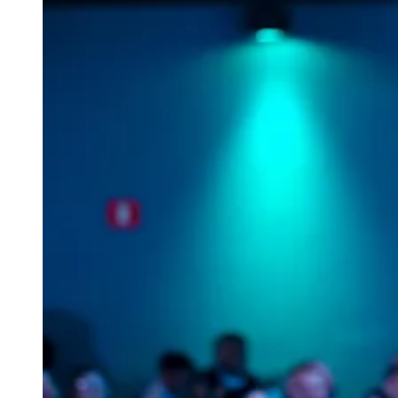
04
/
10
Acompanhar jogos
Newsletter Bom Dia Barueri
Entretenimento Completo
Resultados das Loterias
Esportes ao Vivo
Trânsito em Tempo Real
Clima e Previsão do Tempo
Vagas de Emprego
Portal Pet
Explore Barueri
Guia de Empresas
Publicidade
Anuncie Aqui
Ceará
Seguir
Geral
4
min de leitura
Custo para conquistar clientes cresce
no digital
Redação Jornal de Barueri
07 de julho de 2026 às 12:23