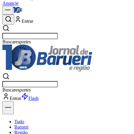
Anuncie
Entrar
Buscar
política
Buscar
política
Entrar
Explorar
Tudo
Barueri
Região