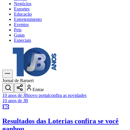
Negócios
Esportes
Educação
Entretenimento
Eventos
Pets
Guias
Especiais
Explore Tudo
Últimas Notícias
Previsão do Tempo
Trânsito e Rotas
Dia a Dia & Lazer
Jornal de Barueri
Transportes
Entrar
Gastronomia
10 anos de JB
novo portal
confira as novidades
Cinema & Shows
10 anos de JB
Jogos
Novo
Para Sua Empresa
Resultados das Loterias
confira se você
Anuncie no Portal
Cadastrar Empresa
ganhou