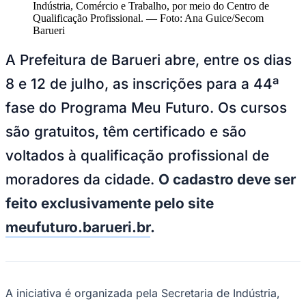
NBA
Indústria, Comércio e Trabalho, por meio do Centro de
NFL
Qualificação Profissional.
—
Foto:
Ana Guice/Secom
Fórmula 1
Barueri
UFC
Tênis (ATP)
A Prefeitura de Barueri abre, entre os dias
MLB
NHL
8 e 12 de julho, as inscrições para a 44ª
Atletismo
Vôlei
fase do Programa Meu Futuro. Os cursos
NBB
são gratuitos, têm certificado e são
Competições de Futebol
voltados à qualificação profissional de
Brasileirão Série A
Brasileirão Série B
moradores da cidade.
O cadastro deve ser
Paulistão
Copa do Brasil
feito exclusivamente pelo site
Libertadores
Sul-Americana
meufuturo.barueri.br
.
Copa América
Champions League
Premier League
La Liga
Bundesliga
A iniciativa é organizada pela Secretaria de Indústria,
Mundial 2026