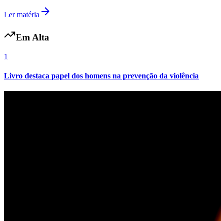
Ler matéria
Em Alta
1
Livro destaca papel dos homens na prevenção da violência
Botafogo