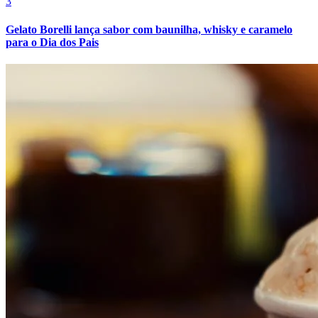
3
Gelato Borelli lança sabor com baunilha, whisky e caramelo
para o Dia dos Pais
Fortaleza