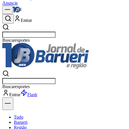
Anuncie
Entrar
Buscar
política
Buscar
política
Entrar
Explorar
Tudo
Barueri
Região