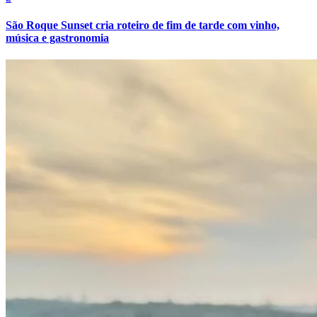
Cruzeiro
São Roque Sunset cria roteiro de fim de tarde com vinho,
música e gastronomia