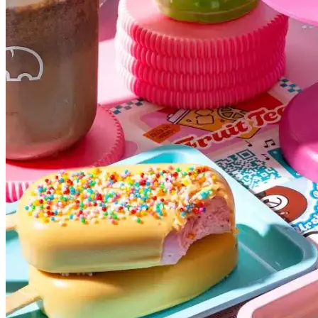
Atlético-MG