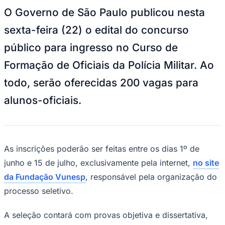
NBA
O Governo de São Paulo publicou nesta
NFL
Fórmula 1
sexta-feira (22) o edital do concurso
UFC
Tênis (ATP)
público para ingresso no Curso de
MLB
NHL
Formação de Oficiais da Polícia Militar. Ao
Atletismo
Vôlei
todo, serão oferecidas 200 vagas para
NBB
alunos-oficiais.
Competições de Futebol
Brasileirão Série A
Brasileirão Série B
Paulistão
Copa do Brasil
As inscrições poderão ser feitas entre os dias 1º de
Libertadores
junho e 15 de julho, exclusivamente pela internet,
no site
Sul-Americana
Copa América
da Fundação Vunesp
, responsável pela organização do
Champions League
processo seletivo.
Premier League
La Liga
Bundesliga
A seleção contará com provas objetiva e dissertativa,
Mundial 2026