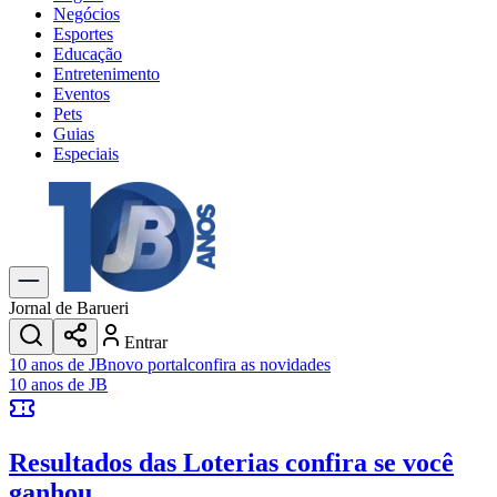
Negócios
Esportes
Educação
Entretenimento
Eventos
Pets
Guias
Especiais
Explore Tudo
Últimas Notícias
Previsão do Tempo
Trânsito e Rotas
Dia a Dia & Lazer
Jornal de Barueri
Transportes
Entrar
Gastronomia
10 anos de JB
novo portal
confira as novidades
Cinema & Shows
10 anos de JB
Jogos
Novo
Para Sua Empresa
Resultados das Loterias
confira se você
Anuncie no Portal
Cadastrar Empresa
ganhou