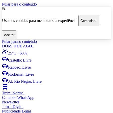
Pular para o conteúdo
Usamos cookies para melhorar sua experiência.
Gerenciar
Aceitar
Pular para o conteúdo
DOM, 9 DE AGO.
25°C
· 63%
Castello
:
Livre
Raposo
:
Livre
Rodoanel
:
Livre
Al. Rio Negro
:
Livre
Trem:
Normal
Canal de WhatsApp
Newsletter
Jornal Digital
Publicidade Legal