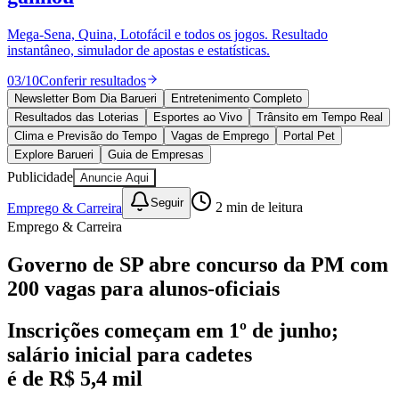
Divulgar Vagas
Novo
Publicidade Legal
Mega-Sena, Quina, Lotofácil e todos os jogos. Resultado
instantâneo, simulador de apostas e estatísticas.
Política
Eleições
03
/
10
Conferir resultados
Esportes
Saúde
Newsletter Bom Dia Barueri
Entretenimento Completo
Segurança
Resultados das Loterias
Esportes ao Vivo
Trânsito em Tempo Real
Cultura
Clima e Previsão do Tempo
Vagas de Emprego
Portal Pet
Meio Ambiente
Explore Barueri
Guia de Empresas
Obras
Publicidade
Anuncie Aqui
Educação
Seguir
Emprego & Carreira
2
min de leitura
Bairros de Barueri
Emprego & Carreira
Selecione sua região
Para notícias da sua região
Governo de SP abre concurso da PM com
200 vagas para alunos-oficiais
Aldeia
Aldeia da Serra
Aldeia de Barueri
Alphaville
Bairro
Jubran
Belval
Bethaville
Boa
Vista
Califórnia
Carapicuíba
Centro
Chácaras Marco
Cidades da
Inscrições começam em 1º de junho;
Região
Cotia
Cruz Preta
Engenho Novo
Fazenda
salário inicial para cadetes
Militar
Itapevi
Jandira
Jardim Audir
Jardim Belval
Jardim
Califórnia
Jardim dos Altos
Jardim dos Camargos
Jardim
é de R$ 5,4 mil
Esperança
Jardim Graziela
Jardim Iracema
Jardim Itaquiti
Jardim