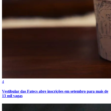
Athletico-PR
4
Vestibular das Fatecs abre inscrições em setembro para mais de
13 mil vagas