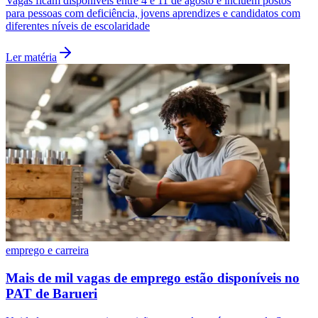
Vagas ficam disponíveis entre 4 e 11 de agosto e incluem postos
Fluminense
para pessoas com deficiência, jovens aprendizes e candidatos com
diferentes níveis de escolaridade
Ler matéria
emprego e carreira
Mais de mil vagas de emprego estão disponíveis no
PAT de Barueri