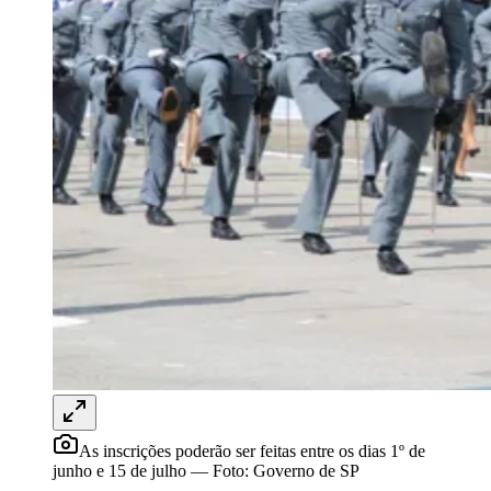
Rocha
Francisco Morato
Taboão da Serra
Embu das Artes
São Roque
Para Sua Empresa
Anuncie Regional
Guia de Empresas
Vagas na Região
Novo
Hub de Negócios
Guia Comercial
Selo Verificado
Portal Educacional
Agenda de Vestibulares
Vagas de Emprego
Concursos
Panorama Econômico
Panorama Econômico
Para Sua Empresa
Anuncie no Portal
Verificar Empresa
Novo
Anunciar Vagas
Novo
As inscrições poderão ser feitas entre os dias 1º de
Publicidade Legal
junho e 15 de julho
—
Foto:
Governo de SP