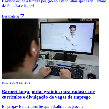
Unidade ocupa a terceira posição no estado, atrás apenas de Santana
de Parnaíba e Itapevi
Ler matéria
Vasco
emprego e carreira
Barueri lança portal gratuito para cadastro de
currículos e divulgação de vagas de emprego
Emprega+ Barueri permite que trabalhadores procurem