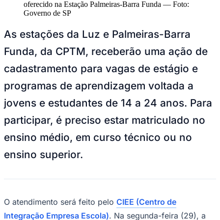
NBA
oferecido na Estação Palmeiras-Barra Funda
—
Foto:
NFL
Governo de SP
Fórmula 1
UFC
As estações da Luz e Palmeiras-Barra
Tênis (ATP)
MLB
Funda, da CPTM, receberão uma ação de
NHL
Atletismo
cadastramento para vagas de estágio e
Vôlei
NBB
programas de aprendizagem voltada a
Competições de Futebol
jovens e estudantes de 14 a 24 anos. Para
Brasileirão Série A
participar, é preciso estar matriculado no
Brasileirão Série B
Paulistão
ensino médio, em curso técnico ou no
Copa do Brasil
Libertadores
ensino superior.
Sul-Americana
Copa América
Champions League
Premier League
La Liga
O atendimento será feito pelo
CIEE (Centro de
Bundesliga
Mundial 2026
Integração Empresa Escola)
. Na segunda-feira (29), a