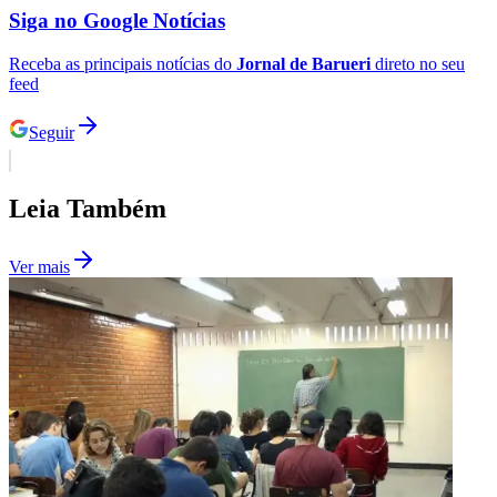
Siga no
Google Notícias
Receba as principais notícias do
Jornal de Barueri
direto no seu
feed
Seguir
Palmeiras
Leia Também
Ver mais