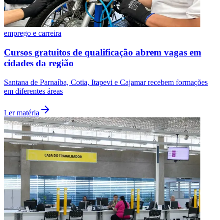
emprego e carreira
Cursos gratuitos de qualificação abrem vagas em
cidades da região
Santana de Parnaíba, Cotia, Itapevi e Cajamar recebem formações
em diferentes áreas
Ler matéria
Santos