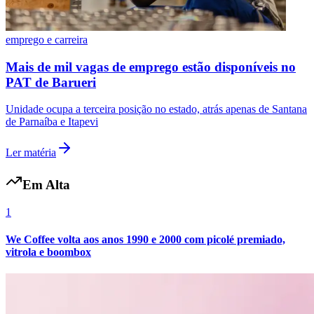
emprego e carreira
Mais de mil vagas de emprego estão disponíveis no
PAT de Barueri
Unidade ocupa a terceira posição no estado, atrás apenas de Santana
de Parnaíba e Itapevi
Ler matéria
Em Alta
1
We Coffee volta aos anos 1990 e 2000 com picolé premiado,
vitrola e boombox