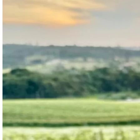
Atlético-MG