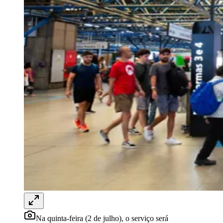
Rocha
Francisco Morato
Taboão da Serra
Embu das Artes
São Roque
Para Sua Empresa
Anuncie Regional
Guia de Empresas
Vagas na Região
Novo
Hub de Negócios
Guia Comercial
Selo Verificado
Portal Educacional
Agenda de Vestibulares
Vagas de Emprego
Concursos
Panorama Econômico
Panorama Econômico
Para Sua Empresa
Anuncie no Portal
Verificar Empresa
Novo
Anunciar Vagas
Novo
Publicidade Legal
Na quinta-feira (2 de julho), o serviço será