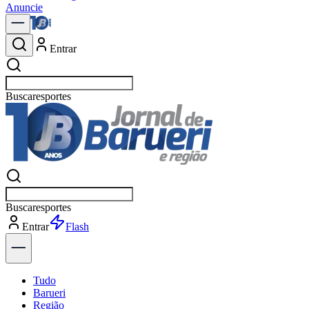
Anuncie
Entrar
Buscar
política
Buscar
política
Entrar
Explorar
Tudo
Barueri
Região