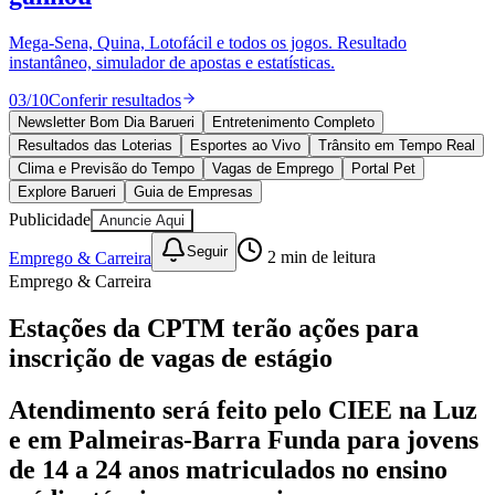
Divulgar Vagas
Novo
Publicidade Legal
Mega-Sena, Quina, Lotofácil e todos os jogos. Resultado
instantâneo, simulador de apostas e estatísticas.
Política
Eleições
03
/
10
Conferir resultados
Esportes
Saúde
Newsletter Bom Dia Barueri
Entretenimento Completo
Segurança
Resultados das Loterias
Esportes ao Vivo
Trânsito em Tempo Real
Cultura
Clima e Previsão do Tempo
Vagas de Emprego
Portal Pet
Meio Ambiente
Explore Barueri
Guia de Empresas
Obras
Publicidade
Anuncie Aqui
Educação
Seguir
Emprego & Carreira
2
min de leitura
Bairros de Barueri
Emprego & Carreira
Selecione sua região
Para notícias da sua região
Estações da CPTM terão ações para
inscrição de vagas de estágio
Aldeia
Aldeia da Serra
Aldeia de Barueri
Alphaville
Bairro
Jubran
Belval
Bethaville
Boa
Vista
Califórnia
Carapicuíba
Centro
Chácaras Marco
Cidades da
Atendimento será feito pelo CIEE na Luz
Região
Cotia
Cruz Preta
Engenho Novo
Fazenda
e em Palmeiras-Barra Funda para jovens
Militar
Itapevi
Jandira
Jardim Audir
Jardim Belval
Jardim
Califórnia
Jardim dos Altos
Jardim dos Camargos
Jardim
de 14 a 24 anos matriculados no ensino
Esperança
Jardim Graziela
Jardim Iracema
Jardim Itaquiti
Jardim