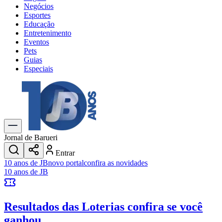
Negócios
Esportes
Educação
Entretenimento
Eventos
Pets
Guias
Especiais
Explore Tudo
Últimas Notícias
Previsão do Tempo
Trânsito e Rotas
Dia a Dia & Lazer
Jornal de Barueri
Transportes
Entrar
Gastronomia
10 anos de JB
novo portal
confira as novidades
Cinema & Shows
10 anos de JB
Jogos
Novo
Para Sua Empresa
Resultados das Loterias
confira se você
Anuncie no Portal
Cadastrar Empresa
ganhou