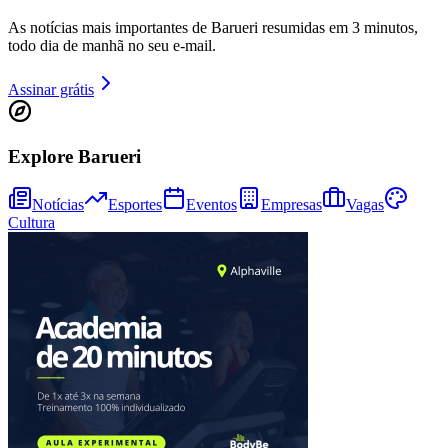
As notícias mais importantes de Barueri resumidas em 3 minutos,
todo dia de manhã no seu e-mail.
Juventude
Assinar grátis
Explore Barueri
Notícias
Esportes
Eventos
Empresas
Vagas
Cultura