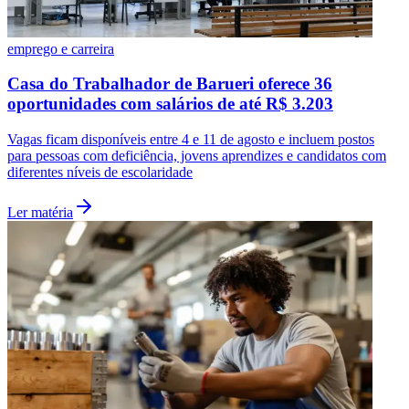
emprego e carreira
Casa do Trabalhador de Barueri oferece 36
oportunidades com salários de até R$ 3.203
Vagas ficam disponíveis entre 4 e 11 de agosto e incluem postos
para pessoas com deficiência, jovens aprendizes e candidatos com
diferentes níveis de escolaridade
Ler matéria
Flamengo