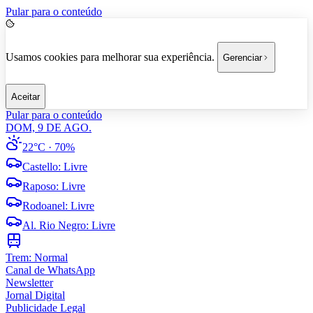
Pular para o conteúdo
Usamos cookies para melhorar sua experiência.
Gerenciar
Aceitar
Pular para o conteúdo
DOM, 9 DE AGO.
22°C
· 70%
Castello
:
Livre
Raposo
:
Livre
Rodoanel
:
Livre
Al. Rio Negro
:
Livre
Trem:
Normal
Canal de WhatsApp
Newsletter
Jornal Digital
Publicidade Legal