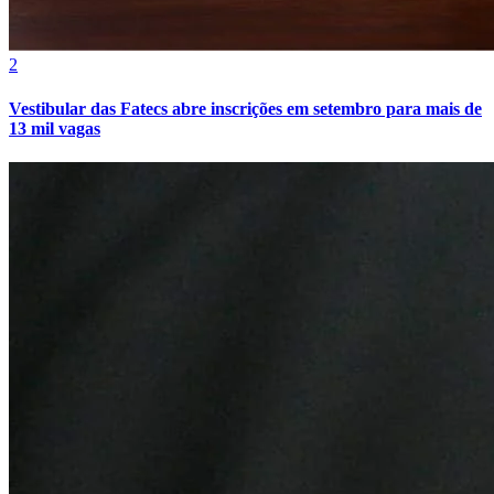
2
Vestibular das Fatecs abre inscrições em setembro para mais de
13 mil vagas
Athletico-PR