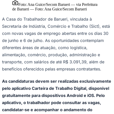
NBA
Foto: Ana Guice/Secom Barueri — via Prefeitura
NFL
de Barueri
—
Foto:
Ana Guice/Secom Barueri
Fórmula 1
UFC
A Casa do Trabalhador de Barueri, vinculada à
Tênis (ATP)
MLB
Secretaria de Indústria, Comércio e Trabalho (Sict), está
NHL
com novas vagas de emprego abertas entre os dias 30
Atletismo
Vôlei
de junho e 6 de julho. As oportunidades contemplam
NBB
diferentes áreas de atuação, como logística,
Competições de Futebol
alimentação, comércio, produção, administração e
Brasileirão Série A
transporte, com salários de até R$ 3.091,39, além de
Brasileirão Série B
benefícios oferecidos pelas empresas contratantes.
Paulistão
Copa do Brasil
Libertadores
As candidaturas devem ser realizadas exclusivamente
Sul-Americana
pelo aplicativo Carteira de Trabalho Digital, disponível
Copa América
Champions League
gratuitamente para dispositivos Android e iOS. Pelo
Premier League
La Liga
aplicativo, o trabalhador pode consultar as vagas,
Bundesliga
candidatar-se e acompanhar o andamento do
Mundial 2026