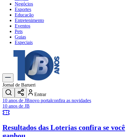
Negócios
Esportes
Educação
Entretenimento
Eventos
Pets
Guias
Especiais
Explore Tudo
Últimas Notícias
Previsão do Tempo
Trânsito e Rotas
Dia a Dia & Lazer
Jornal de Barueri
Transportes
Entrar
Gastronomia
10 anos de JB
novo portal
confira as novidades
Cinema & Shows
10 anos de JB
Jogos
Novo
Para Sua Empresa
Resultados das Loterias
confira se você
Anuncie no Portal
Cadastrar Empresa
ganhou