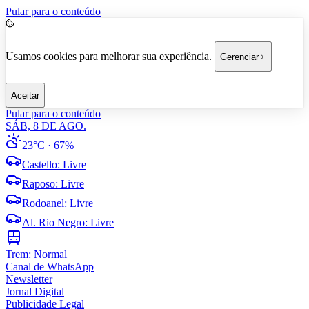
Pular para o conteúdo
Usamos cookies para melhorar sua experiência.
Gerenciar
Aceitar
Pular para o conteúdo
SÁB, 8 DE AGO.
23°C
· 67%
Castello
:
Livre
Raposo
:
Livre
Rodoanel
:
Livre
Al. Rio Negro
:
Livre
Trem:
Normal
Canal de WhatsApp
Newsletter
Jornal Digital
Publicidade Legal