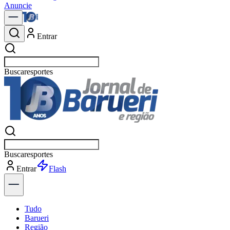
Anuncie
Entrar
Buscar
política
Buscar
política
Entrar
Tudo
Barueri
Região