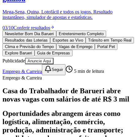
Divulgar Vagas
Novo
Publicidade Legal
Mega-Sena, Quina, Lotofácil e todos os jogos. Resultado
instantâneo, simulador de apostas e estatísticas.
Política
Eleições
03
/
10
Conferir resultados
Esportes
Saúde
Newsletter Bom Dia Barueri
Entretenimento Completo
Segurança
Resultados das Loterias
Esportes ao Vivo
Trânsito em Tempo Real
Cultura
Clima e Previsão do Tempo
Vagas de Emprego
Portal Pet
Meio Ambiente
Explore Barueri
Guia de Empresas
Obras
Publicidade
Anuncie Aqui
Educação
Seguir
Emprego & Carreira
5
min de leitura
Bairros de Barueri
Emprego & Carreira
Selecione sua região
Para notícias da sua região
Casa do Trabalhador de Barueri abre
novas vagas com salários de até R$ 3 mil
Aldeia
Aldeia da Serra
Aldeia de Barueri
Alphaville
Bairro
Jubran
Belval
Bethaville
Boa
Vista
Califórnia
Carapicuíba
Centro
Chácaras Marco
Cidades da
Oportunidades abrangem áreas como
Região
Cotia
Cruz Preta
Engenho Novo
Fazenda
logística, alimentação, comércio,
Militar
Itapevi
Jandira
Jardim Audir
Jardim Belval
Jardim
Califórnia
Jardim dos Altos
Jardim dos Camargos
Jardim
produção, administração e transporte;
Esperança
Jardim Graziela
Jardim Iracema
Jardim Itaquiti
Jardim