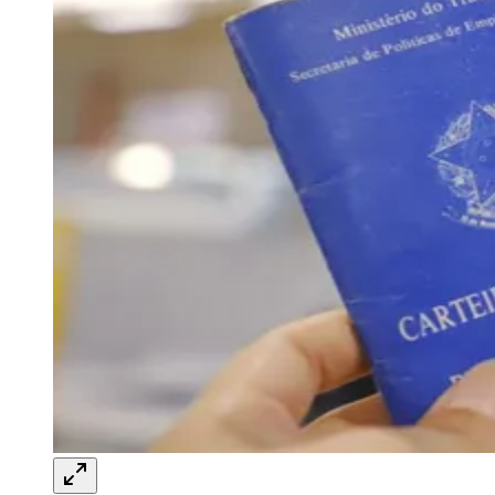
Rocha
Francisco Morato
Taboão da Serra
Embu das Artes
São Roque
Para Sua Empresa
Anuncie Regional
Guia de Empresas
Vagas na Região
Novo
Hub de Negócios
Guia Comercial
Selo Verificado
Portal Educacional
Agenda de Vestibulares
Vagas de Emprego
Concursos
Panorama Econômico
Panorama Econômico
Para Sua Empresa
Anuncie no Portal
Verificar Empresa
Novo
Anunciar Vagas
Novo
Publicidade Legal