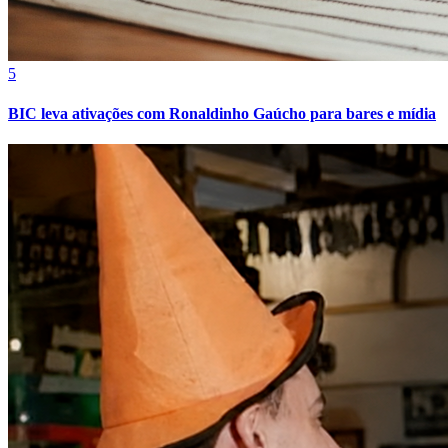
5
Juventude
BIC leva ativações com Ronaldinho Gaúcho para bares e mídia