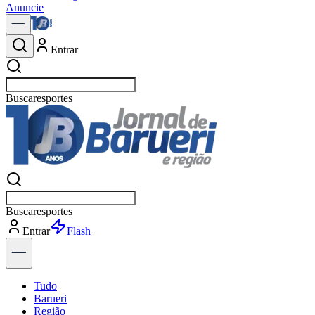
Anuncie
Entrar
Buscar
política
Buscar
política
Entrar
Explorar
Tudo
Barueri
Região