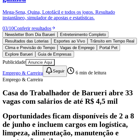
Divulgar Vagas
Novo
Publicidade Legal
Mega-Sena, Quina, Lotofácil e todos os jogos. Resultado
instantâneo, simulador de apostas e estatísticas.
Política
Eleições
03
/
10
Conferir resultados
Esportes
Saúde
Newsletter Bom Dia Barueri
Entretenimento Completo
Segurança
Resultados das Loterias
Esportes ao Vivo
Trânsito em Tempo Real
Cultura
Clima e Previsão do Tempo
Vagas de Emprego
Portal Pet
Meio Ambiente
Explore Barueri
Guia de Empresas
Obras
Publicidade
Anuncie Aqui
Educação
Seguir
Emprego & Carreira
6
min de leitura
Bairros de Barueri
Emprego & Carreira
Selecione sua região
Para notícias da sua região
Casa do Trabalhador de Barueri abre 33
vagas com salários de até R$ 4,5 mil
Aldeia
Aldeia da Serra
Aldeia de Barueri
Alphaville
Bairro
Jubran
Belval
Bethaville
Boa
Vista
Califórnia
Carapicuíba
Centro
Chácaras Marco
Cidades da
Oportunidades ficam disponíveis de 2 a 8
Região
Cotia
Cruz Preta
Engenho Novo
Fazenda
de junho e incluem cargos em logística,
Militar
Itapevi
Jandira
Jardim Audir
Jardim Belval
Jardim
Califórnia
Jardim dos Altos
Jardim dos Camargos
Jardim
limpeza, alimentação, manutenção e
Esperança
Jardim Graziela
Jardim Iracema
Jardim Itaquiti
Jardim