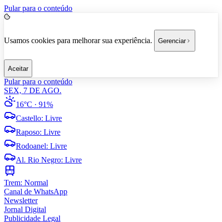
Pular para o conteúdo
Usamos cookies para melhorar sua experiência.
Gerenciar
Aceitar
Pular para o conteúdo
SEX, 7 DE AGO.
16°C
· 91%
Castello
:
Livre
Raposo
:
Livre
Rodoanel
:
Livre
Al. Rio Negro
:
Livre
Trem:
Normal
Canal de WhatsApp
Newsletter
Jornal Digital
Publicidade Legal