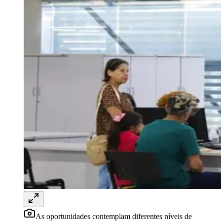
Rocha
Francisco Morato
Taboão da Serra
Embu das Artes
São Roque
Para Sua Empresa
Anuncie Regional
Guia de Empresas
Vagas na Região
Novo
Hub de Negócios
Guia Comercial
Selo Verificado
Portal Educacional
Agenda de Vestibulares
Vagas de Emprego
Concursos
Panorama Econômico
Panorama Econômico
Para Sua Empresa
Anuncie no Portal
Verificar Empresa
Novo
Anunciar Vagas
Novo
Publicidade Legal
As oportunidades contemplam diferentes níveis de