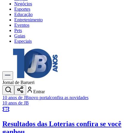
Negócios
Esportes
Educação
Entretenimento
Eventos
Pets
Guias
Especiais
Explore Tudo
Últimas Notícias
Previsão do Tempo
Trânsito e Rotas
Dia a Dia & Lazer
Jornal de Barueri
Transportes
Entrar
Gastronomia
10 anos de JB
novo portal
confira as novidades
Cinema & Shows
10 anos de JB
Jogos
Novo
Para Sua Empresa
Resultados das Loterias
confira se você
Anuncie no Portal
Cadastrar Empresa
ganhou