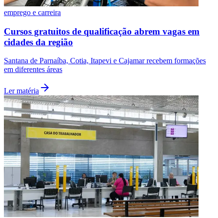
emprego e carreira
Cursos gratuitos de qualificação abrem vagas em
cidades da região
Santana de Parnaíba, Cotia, Itapevi e Cajamar recebem formações
em diferentes áreas
Ler matéria
Internacional