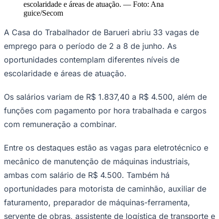
NBA
escolaridade e áreas de atuação.
—
Foto:
Ana
NFL
guice/Secom
Fórmula 1
UFC
A Casa do Trabalhador de Barueri abriu 33 vagas de
Tênis (ATP)
emprego para o período de 2 a 8 de junho. As
MLB
NHL
oportunidades contemplam diferentes níveis de
Atletismo
escolaridade e áreas de atuação.
Vôlei
NBB
Os salários variam de R$ 1.837,40 a R$ 4.500, além de
Competições de Futebol
funções com pagamento por hora trabalhada e cargos
Brasileirão Série A
com remuneração a combinar.
Brasileirão Série B
Paulistão
Copa do Brasil
Entre os destaques estão as vagas para eletrotécnico e
Libertadores
Sul-Americana
mecânico de manutenção de máquinas industriais,
Copa América
ambas com salário de R$ 4.500. Também há
Champions League
Premier League
oportunidades para motorista de caminhão, auxiliar de
La Liga
faturamento, preparador de máquinas-ferramenta,
Bundesliga
Mundial 2026
servente de obras, assistente de logística de transporte e