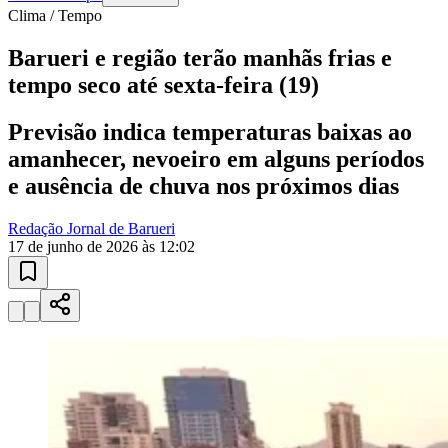
Sport
10 anos de JB
novo portal
confira as novidades
10 anos de JB
Esportes ao Vivo
placares e tabelas
atualizadas
Paulistão, Brasileirão, Champions League e mais. Placar em tempo
real, classificação e notícias esportivas.
04
/
10
Acompanhar jogos
Newsletter Bom Dia Barueri
Entretenimento Completo
Resultados das Loterias
Esportes ao Vivo
Trânsito em Tempo Real
Clima e Previsão do Tempo
Vagas de Emprego
Portal Pet
Explore Barueri
Guia de Empresas
Publicidade
Anuncie Aqui
Seguir
Clima / Tempo
1
min de leitura