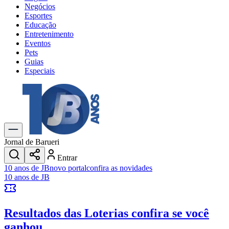
Negócios
Esportes
Educação
Entretenimento
Eventos
Pets
Guias
Especiais
Explore Tudo
Últimas Notícias
Previsão do Tempo
Trânsito e Rotas
Dia a Dia & Lazer
Jornal de Barueri
Transportes
Entrar
Gastronomia
10 anos de JB
novo portal
confira as novidades
Cinema & Shows
10 anos de JB
Jogos
Novo
Para Sua Empresa
Resultados das Loterias
confira se você
Anuncie no Portal
Cadastrar Empresa
ganhou