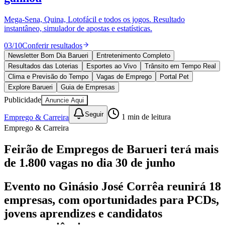
Divulgar Vagas
Novo
Publicidade Legal
Mega-Sena, Quina, Lotofácil e todos os jogos. Resultado
instantâneo, simulador de apostas e estatísticas.
Política
Eleições
03
/
10
Conferir resultados
Esportes
Saúde
Newsletter Bom Dia Barueri
Entretenimento Completo
Segurança
Resultados das Loterias
Esportes ao Vivo
Trânsito em Tempo Real
Cultura
Clima e Previsão do Tempo
Vagas de Emprego
Portal Pet
Meio Ambiente
Explore Barueri
Guia de Empresas
Obras
Publicidade
Anuncie Aqui
Educação
Seguir
Emprego & Carreira
1
min de leitura
Bairros de Barueri
Emprego & Carreira
Selecione sua região
Para notícias da sua região
Feirão de Empregos de Barueri terá mais
de 1.800 vagas no dia 30 de junho
Aldeia
Aldeia da Serra
Aldeia de Barueri
Alphaville
Bairro
Jubran
Belval
Bethaville
Boa
Vista
Califórnia
Carapicuíba
Centro
Chácaras Marco
Cidades da
Evento no Ginásio José Corrêa reunirá 18
Região
Cotia
Cruz Preta
Engenho Novo
Fazenda
empresas, com oportunidades para PCDs,
Militar
Itapevi
Jandira
Jardim Audir
Jardim Belval
Jardim
Califórnia
Jardim dos Altos
Jardim dos Camargos
Jardim
jovens aprendizes e candidatos
Esperança
Jardim Graziela
Jardim Iracema
Jardim Itaquiti
Jardim