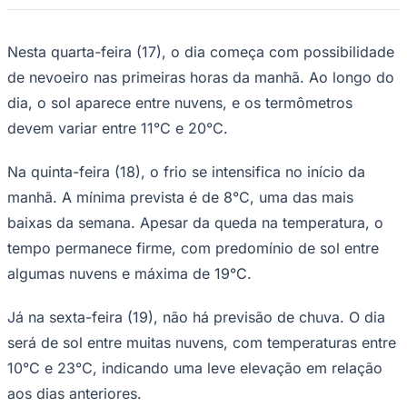
A previsão do Climatempo aponta tempo estável
—
Foto:
Cauber Drone/Secom Barueri
Os moradores de Barueri e região devem
Goiás
enfrentar mais uma sequência de manhãs
frias ao longo desta semana. A previsão
do
Climatempo
aponta tempo estável até
sexta-feira (19), sem expectativa de chuva
e com temperaturas típicas do inverno.