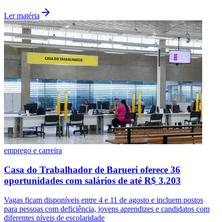
Ler matéria
emprego e carreira
Casa do Trabalhador de Barueri oferece 36
oportunidades com salários de até R$ 3.203
Flamengo
Vagas ficam disponíveis entre 4 e 11 de agosto e incluem postos
para pessoas com deficiência, jovens aprendizes e candidatos com
diferentes níveis de escolaridade