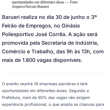
NBA
oportunidades em diferentes áreas
—
Foto:
NFL
Arquivo/Secom Barueri
Fórmula 1
UFC
Barueri realiza no dia 30 de junho o 3º
Tênis (ATP)
MLB
Feirão de Empregos, no Ginásio
NHL
Atletismo
Poliesportivo José Corrêa. A ação será
Vôlei
NBB
promovida pela Secretaria de Indústria,
Competições de Futebol
Comércio e Trabalho, das 9h às 13h, com
Brasileirão Série A
mais de 1.800 vagas disponíveis.
Brasileirão Série B
Paulistão
Copa do Brasil
Libertadores
Sul-Americana
O evento reunirá 18 empresas parceiras e terá
Copa América
Champions League
oportunidades em diferentes áreas. Segundo a
Premier League
Prefeitura, mais de 90% das vagas não exigem
La Liga
Bundesliga
experiência profissional, o que amplia as chances para
Mundial 2026