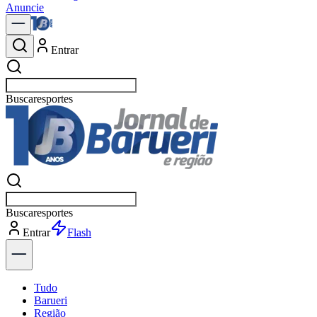
Anuncie
Entrar
Buscar
política
Buscar
política
Entrar
Explorar
Tudo
Barueri
Região