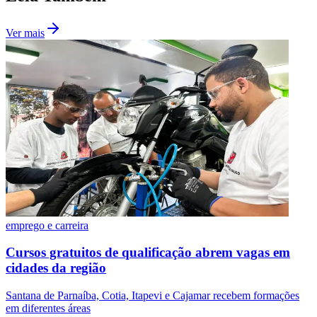
Ver mais
Santos
emprego e carreira
Cursos gratuitos de qualificação abrem vagas em
cidades da região
Santana de Parnaíba, Cotia, Itapevi e Cajamar recebem formações
em diferentes áreas