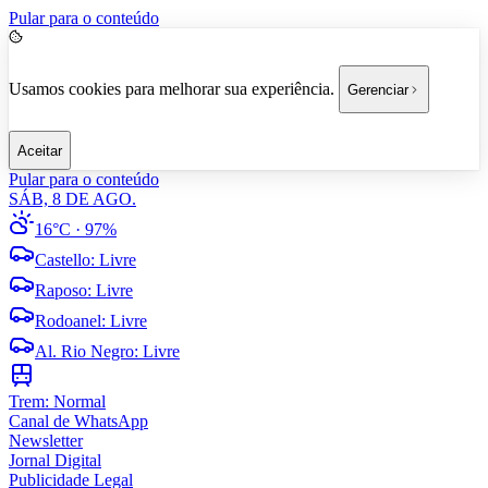
Pular para o conteúdo
Usamos cookies para melhorar sua experiência.
Gerenciar
Aceitar
Pular para o conteúdo
SÁB, 8 DE AGO.
16°C
· 97%
Castello
:
Livre
Raposo
:
Livre
Rodoanel
:
Livre
Al. Rio Negro
:
Livre
Trem:
Normal
Canal de WhatsApp
Newsletter
Jornal Digital
Publicidade Legal