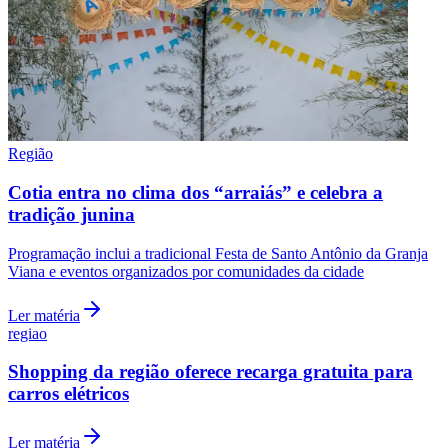
Região
Cotia entra no clima dos “arraiás” e celebra a
tradição junina
Programação inclui a tradicional Festa de Santo Antônio da Granja
Viana e eventos organizados por comunidades da cidade
Ler matéria
regiao
Shopping da região oferece recarga gratuita para
carros elétricos
Ler matéria