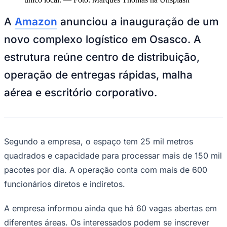
NBA
NFL
A
Amazon
anunciou a inauguração de um
Fórmula 1
UFC
novo complexo logístico em Osasco. A
Tênis (ATP)
MLB
estrutura reúne centro de distribuição,
NHL
Atletismo
operação de entregas rápidas, malha
Vôlei
NBB
aérea e escritório corporativo.
Competições de Futebol
Brasileirão Série A
Brasileirão Série B
Paulistão
Segundo a empresa, o espaço tem 25 mil metros
Copa do Brasil
quadrados e capacidade para processar mais de 150 mil
Libertadores
Sul-Americana
pacotes por dia. A operação conta com mais de 600
Copa América
funcionários diretos e indiretos.
Champions League
Premier League
La Liga
A empresa informou ainda que há 60 vagas abertas em
Bundesliga
Mundial 2026
diferentes áreas. Os interessados podem se inscrever