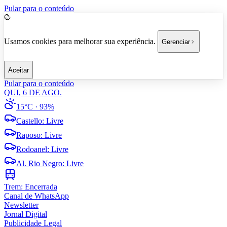
Pular para o conteúdo
Usamos cookies para melhorar sua experiência.
Gerenciar
Aceitar
Pular para o conteúdo
QUI, 6 DE AGO.
15°C
· 93%
Castello
:
Livre
Raposo
:
Livre
Rodoanel
:
Livre
Al. Rio Negro
:
Livre
Trem:
Encerrada
Canal de WhatsApp
Newsletter
Jornal Digital
Publicidade Legal