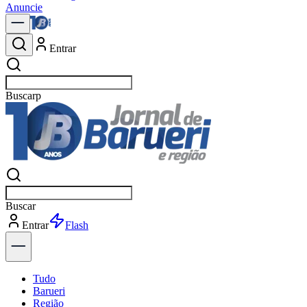
Anuncie
Entrar
Buscar
notíc
Buscar
notíc
Entrar
Explorar
Tudo
Barueri
Região