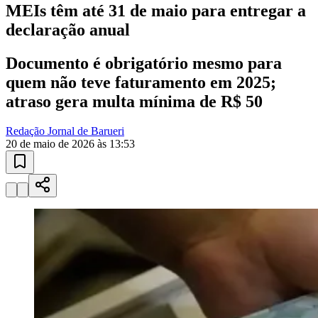
Sport
10 anos de JB
novo portal
confira as novidades
10 anos de JB
Esportes ao Vivo
placares e tabelas
atualizadas
Paulistão, Brasileirão, Champions League e mais. Placar em tempo
real, classificação e notícias esportivas.
04
/
10
Acompanhar jogos
Newsletter Bom Dia Barueri
Entretenimento Completo
Resultados das Loterias
Esportes ao Vivo
Trânsito em Tempo Real
Clima e Previsão do Tempo
Vagas de Emprego
Portal Pet
Explore Barueri
Guia de Empresas
Publicidade
Anuncie Aqui
Seguir
Economia
1
min de leitura
Economia