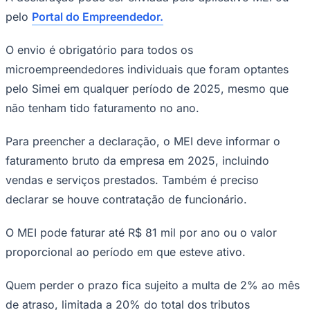
Para preencher a declaração, o MEI deve informar
o faturamento bruto da empresa em 2025
—
Foto:
Marcello Casal Jr/Agência Brasil
Termina no dia 31 de maio o prazo para
entrega da Declaração Anual Simplificada
Goiás
do Microempreendedor Individual, a
DASN-Simei, referente ao ano-calendário
de 2025.
A declaração pode ser enviada pelo aplicativo MEI ou