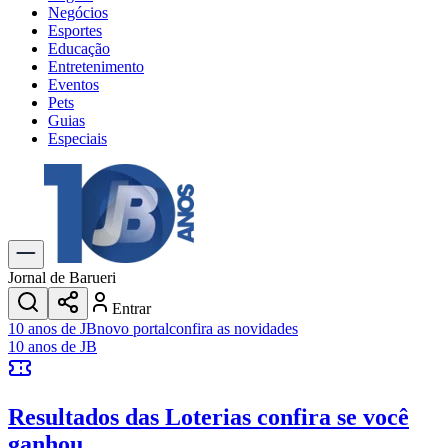
Negócios
Esportes
Educação
Entretenimento
Eventos
Pets
Guias
Especiais
Explore Tudo
Últimas Notícias
Previsão do Tempo
Trânsito e Rotas
Dia a Dia & Lazer
Jornal de Barueri
Transportes
Entrar
Gastronomia
10 anos de JB
novo portal
confira as novidades
Cinema & Shows
10 anos de JB
Jogos
Novo
Para Sua Empresa
Resultados das Loterias
confira se você
Anuncie no Portal
Cadastrar Empresa
ganhou