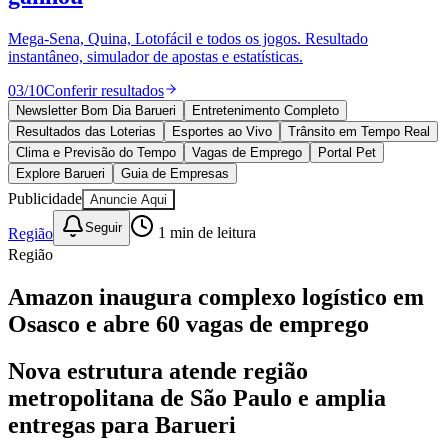
Divulgar Vagas
Novo
Publicidade Legal
Mega-Sena, Quina, Lotofácil e todos os jogos. Resultado
instantâneo, simulador de apostas e estatísticas.
Política
Eleições
03
/
10
Conferir resultados
Esportes
Saúde
Newsletter Bom Dia Barueri
Entretenimento Completo
Segurança
Resultados das Loterias
Esportes ao Vivo
Trânsito em Tempo Real
Cultura
Clima e Previsão do Tempo
Vagas de Emprego
Portal Pet
Meio Ambiente
Explore Barueri
Guia de Empresas
Obras
Publicidade
Anuncie Aqui
Educação
Seguir
Região
1
min de leitura
Bairros de Barueri
Região
Selecione sua região
Para notícias da sua região
Amazon inaugura complexo logístico em
Osasco e abre 60 vagas de emprego
Aldeia
Aldeia da Serra
Aldeia de Barueri
Alphaville
Bairro
Jubran
Belval
Bethaville
Boa
Vista
Califórnia
Carapicuíba
Centro
Chácaras Marco
Cidades da
Nova estrutura atende região
Região
Cotia
Cruz Preta
Engenho Novo
Fazenda
metropolitana de São Paulo e amplia
Militar
Itapevi
Jandira
Jardim Audir
Jardim Belval
Jardim
Califórnia
Jardim dos Altos
Jardim dos Camargos
Jardim
entregas para Barueri
Esperança
Jardim Graziela
Jardim Iracema
Jardim Itaquiti
Jardim