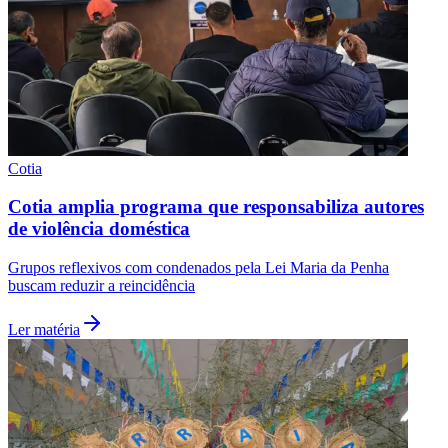
Cotia
Cotia amplia programa que responsabiliza autores
de violência doméstica
Grupos reflexivos com condenados pela Lei Maria da Penha
buscam reduzir a reincidência
Ler matéria
Flamengo