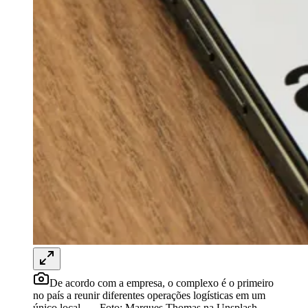
Rocha
Francisco Morato
Taboão da Serra
Embu das Artes
São Roque
Para Sua Empresa
Anuncie Regional
Guia de Empresas
Vagas na Região
Novo
Hub de Negócios
Guia Comercial
Selo Verificado
Portal Educacional
Agenda de Vestibulares
Vagas de Emprego
Concursos
Panorama Econômico
Panorama Econômico
Para Sua Empresa
Anuncie no Portal
Verificar Empresa
Novo
Anunciar Vagas
Novo
De acordo com a empresa, o complexo é o primeiro
Publicidade Legal
no país a reunir diferentes operações logísticas em um
único local.
—
Foto:
Marques Thomas na Unsplash