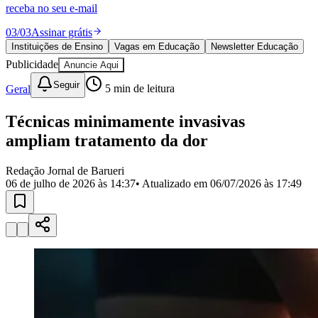
Divulgar Vagas
Novo
receba no seu e-mail
Publicidade Legal
03
/
03
Assinar grátis
Política
Instituições de Ensino
Vagas em Educação
Newsletter Educação
Eleições
Publicidade
Anuncie Aqui
Esportes
Saúde
Seguir
Geral
5
min de leitura
Segurança
Cultura
Meio Ambiente
Técnicas minimamente invasivas
Obras
ampliam tratamento da dor
Educação
Bairros de Barueri
Redação Jornal de Barueri
06 de julho de 2026 às 14:37
• Atualizado em
06/07/2026 às 17:49
Selecione sua região
Para notícias da sua região
Aldeia
Aldeia da Serra
Aldeia de Barueri
Alphaville
Bairro
Jubran
Belval
Bethaville
Boa
Vista
Califórnia
Carapicuíba
Centro
Chácaras Marco
Cidades da
Região
Cotia
Cruz Preta
Engenho Novo
Fazenda
Militar
Itapevi
Jandira
Jardim Audir
Jardim Belval
Jardim
Califórnia
Jardim dos Altos
Jardim dos Camargos
Jardim
Esperança
Jardim Graziela
Jardim Iracema
Jardim Itaquiti
Jardim