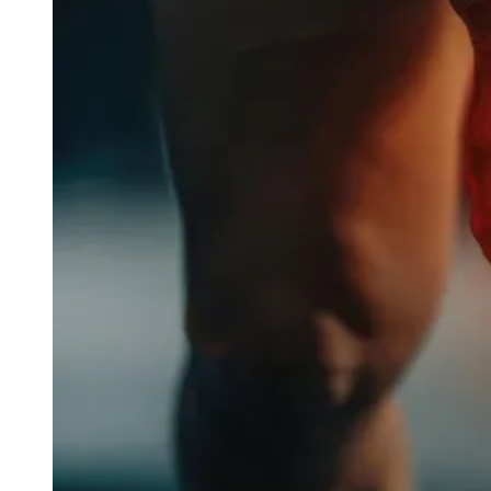
Julio
Jardim Líbano
Jardim Maria Cristina
Jardim Maria Helena
Jardim
Mutinga
Jardim Paraíso
Jardim Paulista
Jardim Reginalice
Jardim São
Luís
Jardim São Pedro
Jardim São Silvestre
Jardim Silveira
Jardim
Tupã
Jardim Tupanci
Mutinga
Nova Aldeinha
Osasco
Parque dos
Camargos
Parque Imperial
Parque Santa Luzia
Parque Viana
Pirapora
do Bom Jesus
Recanto Phrynéa
Santana de
Parnaíba
Silveira
Tamboré
Vale do Sol
Vila Barros
Vila Boa Vista
Vila
do Conde
Vila Engenho Novo
Vila Márcia
Vila Nossa Sra. da
Escada
Vila Porto
Votupoca
Para Sua Empresa
Anuncie no Portal
Guia de Empresas
Divulgar Vagas
Novo
Publicidade Legal
Negócios Regionais
Turismo
Segurança Regional
Hospitais Estaduais
Parques & Represas
Cidades da Região
Santana de Parnaíba
Osasco
Carapicuíba
Jandira
Itapevi
Cotia
Pirapora
do Bom Jesus
Araçariguama
Cajamar
Caieiras
Franco da