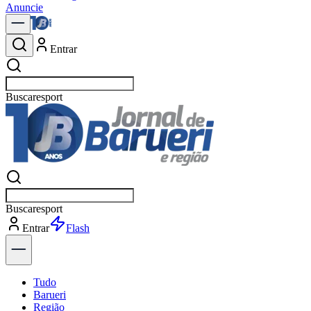
Anuncie
Entrar
Buscar
polític
Buscar
polític
Entrar
Explorar
Tudo
Barueri
Região