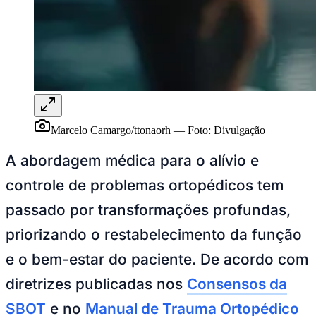
Rocha
Francisco Morato
Taboão da Serra
Embu das Artes
São Roque
Para Sua Empresa
Anuncie Regional
Guia de Empresas
Vagas na Região
Novo
Hub de Negócios
Guia Comercial
Selo Verificado
Portal Educacional
Marcelo Camargo/ttonaorh
—
Foto:
Divulgação
Agenda de Vestibulares
Vagas de Emprego
A abordagem médica para o alívio e
Concursos
controle de problemas ortopédicos tem
Panorama Econômico
passado por transformações profundas,
Panorama Econômico
priorizando o restabelecimento da função
Para Sua Empresa
e o bem-estar do paciente. De acordo com
Anuncie no Portal
Verificar Empresa
Novo
diretrizes publicadas nos
Consensos da
Anunciar Vagas
Novo
Publicidade Legal
SBOT
e no
Manual de Trauma Ortopédico