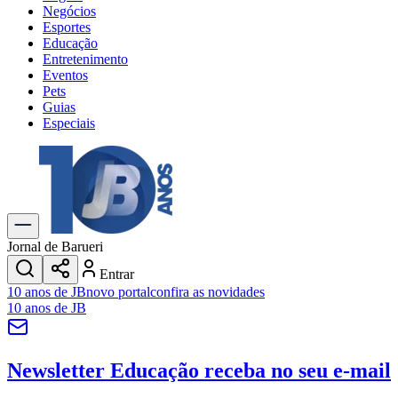
Negócios
Esportes
Educação
Entretenimento
Eventos
Pets
Guias
Especiais
Explore Tudo
Últimas Notícias
Previsão do Tempo
Trânsito e Rotas
Dia a Dia & Lazer
Jornal de Barueri
Transportes
Entrar
Gastronomia
10 anos de JB
novo portal
confira as novidades
Cinema & Shows
10 anos de JB
Jogos
Novo
Para Sua Empresa
Newsletter Educação
receba no seu e-mail
Anuncie no Portal
Cadastrar Empresa