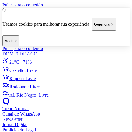
Pular para o conteúdo
Usamos cookies para melhorar sua experiência.
Gerenciar
Aceitar
Pular para o conteúdo
DOM, 9 DE AGO.
21°C
· 71%
Castello
:
Livre
Raposo
:
Livre
Rodoanel
:
Livre
Al. Rio Negro
:
Livre
Trem:
Normal
Canal de WhatsApp
Newsletter
Jornal Digital
Publicidade Legal