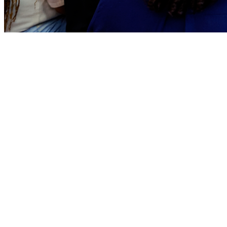
Goiás