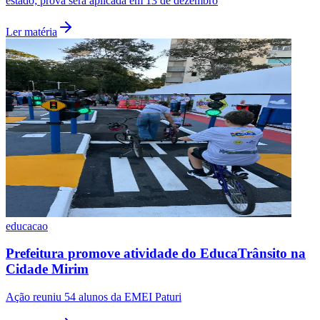
estado; prova será aplicada em 13 de dezembro
Ler matéria
Grêmio
educacao
Prefeitura promove atividade do EducaTrânsito na
Cidade Mirim
Ação reuniu 54 alunos da EMEI Paturi