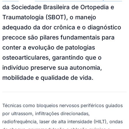
NBA
da Sociedade Brasileira de Ortopedia e
NFL
Fórmula 1
Traumatologia (SBOT), o manejo
UFC
Tênis (ATP)
adequado da dor crônica e o diagnóstico
MLB
NHL
precoce são pilares fundamentais para
Atletismo
Vôlei
conter a evolução de patologias
NBB
osteoarticulares, garantindo que o
Competições de Futebol
indivíduo preserve sua autonomia,
Brasileirão Série A
Brasileirão Série B
mobilidade e qualidade de vida.
Paulistão
Copa do Brasil
Libertadores
Sul-Americana
Copa América
Champions League
Técnicas como bloqueios nervosos periféricos guiados
Premier League
por ultrassom, infiltrações direcionadas,
La Liga
Bundesliga
radiofrequência, laser de alta intensidade (HILT), ondas
Mundial 2026