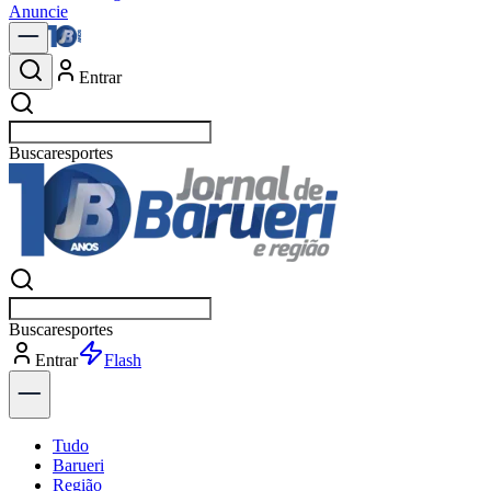
Anuncie
Entrar
Buscar
n
Buscar
n
Entrar
Explorar
Tudo
Barueri
Região