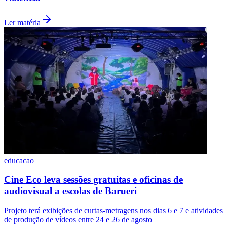
Ler matéria
Vasco
educacao
Cine Eco leva sessões gratuitas e oficinas de
audiovisual a escolas de Barueri
Projeto terá exibições de curtas-metragens nos dias 6 e 7 e atividades
de produção de vídeos entre 24 e 26 de agosto