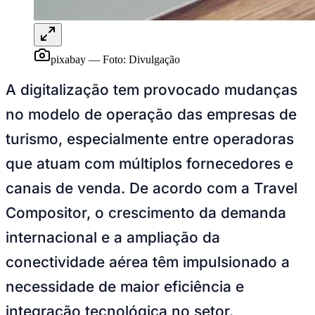
Goiás