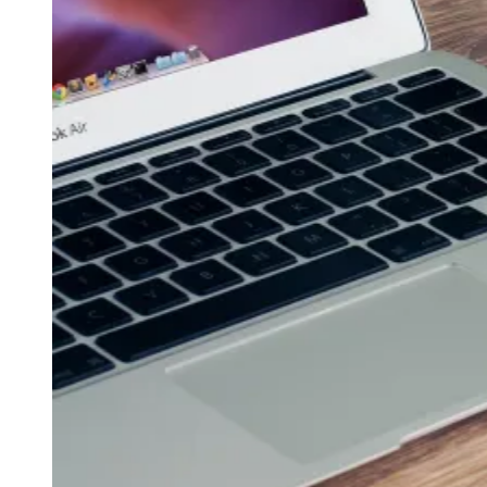
Publicidade
Anuncie Aqui
Seguir
Geral
2
min de leitura
Operadoras de turismo adotam modelo
de plataforma com avanço
Ceará
Redação Jornal de Barueri
27 de maio de 2026 às 13:00