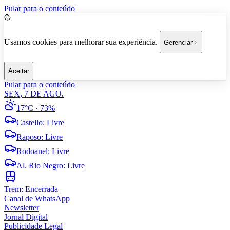
Pular para o conteúdo
Usamos cookies para melhorar sua experiência.
Gerenciar
Aceitar
Pular para o conteúdo
SEX, 7 DE AGO.
17°C
· 73%
Castello
:
Livre
Raposo
:
Livre
Rodoanel
:
Livre
Al. Rio Negro
:
Livre
Trem:
Encerrada
Canal de WhatsApp
Newsletter
Jornal Digital
Publicidade Legal