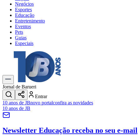
Negócios
Esportes
Educação
Entretenimento
Eventos
Pets
Guias
Especiais
Explore Tudo
Últimas Notícias
Previsão do Tempo
Trânsito e Rotas
Dia a Dia & Lazer
Jornal de Barueri
Transportes
Entrar
Gastronomia
10 anos de JB
novo portal
confira as novidades
Cinema & Shows
10 anos de JB
Jogos
Novo
Para Sua Empresa
Newsletter Educação
receba no seu e-mail
Anuncie no Portal
Cadastrar Empresa