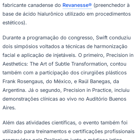
fabricante canadense do
Revanesse®
(preenchedor à
Times - Ir direto
base de ácido hialurônico utilizado em procedimentos
estéticos).
Durante a programação do congresso, Swift conduziu
dois simpósios voltados a técnicas de harmonização
facial e aplicação de injetáveis. O primeiro,
Precision in
Aesthetics: The Art of Subtle Transformation
, contou
também com a participação dos cirurgiões plásticos
Frank Rosengaus, do México, e Raúl Banegas, da
Argentina. Já o segundo,
Precision in Practice
, incluiu
demonstrações clínicas ao vivo no Auditório Buenos
Aires.
Além das atividades científicas, o evento também foi
utilizado para treinamentos e certificações profissionais
promovidos pela Prollenium junto a médicos latino-