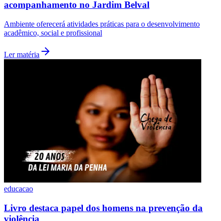
acompanhamento no Jardim Belval
Fluminense
Ambiente oferecerá atividades práticas para o desenvolvimento
acadêmico, social e profissional
Ler matéria
educacao
Livro destaca papel dos homens na prevenção da
violência