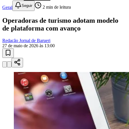
Juventude
10 anos de JB
novo portal
confira as novidades
10 anos de JB
Instituições de Ensino
escolas e
universidades
Encontre escolas, cursos técnicos e universidades em Barueri e
região.
01
/
03
Conhecer
Instituições de Ensino
Vagas em Educação
Newsletter Educação