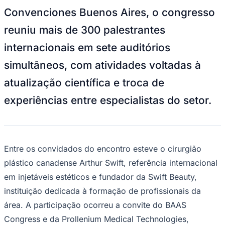
NBA
Convenciones Buenos Aires, o congresso
NFL
Fórmula 1
reuniu mais de 300 palestrantes
UFC
Tênis (ATP)
internacionais em sete auditórios
MLB
NHL
simultâneos, com atividades voltadas à
Atletismo
Vôlei
atualização científica e troca de
NBB
experiências entre especialistas do setor.
Competições de Futebol
Brasileirão Série A
Brasileirão Série B
Paulistão
Copa do Brasil
Entre os convidados do encontro esteve o cirurgião
Libertadores
plástico canadense Arthur Swift, referência internacional
Sul-Americana
Copa América
em injetáveis estéticos e fundador da Swift Beauty,
Champions League
instituição dedicada à formação de profissionais da
Premier League
La Liga
área. A participação ocorreu a convite do BAAS
Bundesliga
Congress e da Prollenium Medical Technologies,
Mundial 2026