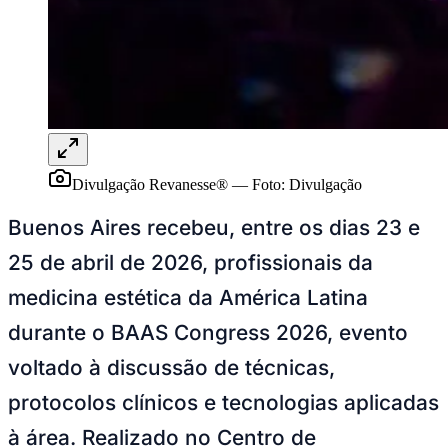
Rocha
Francisco Morato
Taboão da Serra
Embu das Artes
São Roque
Para Sua Empresa
Anuncie Regional
Guia de Empresas
Vagas na Região
Novo
Hub de Negócios
Guia Comercial
Selo Verificado
Portal Educacional
Divulgação Revanesse®
—
Foto:
Divulgação
Agenda de Vestibulares
Vagas de Emprego
Buenos Aires recebeu, entre os dias 23 e
Concursos
25 de abril de 2026, profissionais da
Panorama Econômico
medicina estética da América Latina
Panorama Econômico
durante o BAAS Congress 2026, evento
Para Sua Empresa
voltado à discussão de técnicas,
Anuncie no Portal
Verificar Empresa
Novo
protocolos clínicos e tecnologias aplicadas
Anunciar Vagas
Novo
Publicidade Legal
à área. Realizado no Centro de