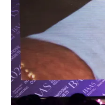
Julio
Jardim Líbano
Jardim Maria Cristina
Jardim Maria Helena
Jardim
Mutinga
Jardim Paraíso
Jardim Paulista
Jardim Reginalice
Jardim São
Luís
Jardim São Pedro
Jardim São Silvestre
Jardim Silveira
Jardim
Tupã
Jardim Tupanci
Mutinga
Nova Aldeinha
Osasco
Parque dos
Camargos
Parque Imperial
Parque Santa Luzia
Parque Viana
Pirapora
do Bom Jesus
Recanto Phrynéa
Santana de
Parnaíba
Silveira
Tamboré
Vale do Sol
Vila Barros
Vila Boa Vista
Vila
do Conde
Vila Engenho Novo
Vila Márcia
Vila Nossa Sra. da
Escada
Vila Porto
Votupoca
Para Sua Empresa
Anuncie no Portal
Guia de Empresas
Divulgar Vagas
Novo
Publicidade Legal
Negócios Regionais
Turismo
Segurança Regional
Hospitais Estaduais
Parques & Represas
Cidades da Região
Santana de Parnaíba
Osasco
Carapicuíba
Jandira
Itapevi
Cotia
Pirapora
do Bom Jesus
Araçariguama
Cajamar
Caieiras
Franco da