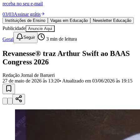
Divulgar Vagas
Novo
receba no seu e-mail
Publicidade Legal
03
/
03
Assinar grátis
Política
Instituições de Ensino
Vagas em Educação
Newsletter Educação
Eleições
Publicidade
Anuncie Aqui
Esportes
Saúde
Seguir
Geral
3
min de leitura
Segurança
Cultura
Meio Ambiente
Revanesse® traz Arthur Swift ao BAAS
Obras
Congress 2026
Educação
Bairros de Barueri
Redação Jornal de Barueri
27 de maio de 2026 às 13:20
• Atualizado em
03/06/2026 às 19:15
Selecione sua região
Para notícias da sua região
Aldeia
Aldeia da Serra
Aldeia de Barueri
Alphaville
Bairro
Jubran
Belval
Bethaville
Boa
Vista
Califórnia
Carapicuíba
Centro
Chácaras Marco
Cidades da
Região
Cotia
Cruz Preta
Engenho Novo
Fazenda
Militar
Itapevi
Jandira
Jardim Audir
Jardim Belval
Jardim
Califórnia
Jardim dos Altos
Jardim dos Camargos
Jardim
Esperança
Jardim Graziela
Jardim Iracema
Jardim Itaquiti
Jardim