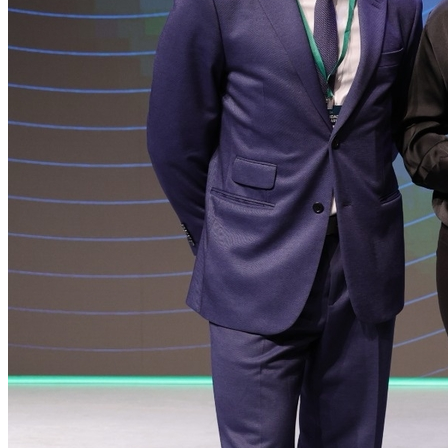
Atlético-MG