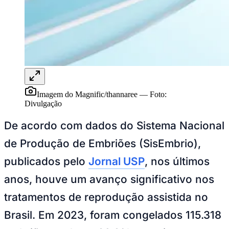
Rocha
Francisco Morato
Taboão da Serra
Embu das Artes
São Roque
Para Sua Empresa
Anuncie Regional
Guia de Empresas
Vagas na Região
Novo
Hub de Negócios
Guia Comercial
Selo Verificado
Portal Educacional
Imagem do Magnific/thannaree
—
Foto:
Agenda de Vestibulares
Divulgação
Vagas de Emprego
Concursos
De acordo com dados do Sistema Nacional
Panorama Econômico
de Produção de Embriões (SisEmbrio),
Panorama Econômico
publicados pelo
Jornal USP
, nos últimos
Para Sua Empresa
anos, houve um avanço significativo nos
Anuncie no Portal
tratamentos de reprodução assistida no
Verificar Empresa
Novo
Anunciar Vagas
Novo
Brasil. Em 2023, foram congelados 115.318
Publicidade Legal