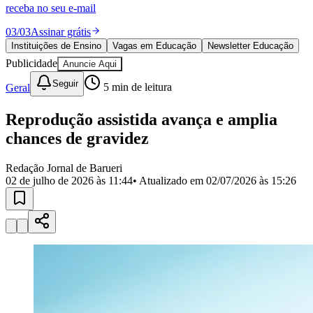
Divulgar Vagas
Novo
receba no seu e-mail
Publicidade Legal
03
/
03
Assinar grátis
Política
Instituições de Ensino
Vagas em Educação
Newsletter Educação
Eleições
Publicidade
Anuncie Aqui
Esportes
Saúde
Seguir
Geral
5
min de leitura
Segurança
Cultura
Meio Ambiente
Reprodução assistida avança e amplia
Obras
chances de gravidez
Educação
Bairros de Barueri
Redação Jornal de Barueri
02 de julho de 2026 às 11:44
• Atualizado em
02/07/2026 às 15:26
Selecione sua região
Para notícias da sua região
Aldeia
Aldeia da Serra
Aldeia de Barueri
Alphaville
Bairro
Jubran
Belval
Bethaville
Boa
Vista
Califórnia
Carapicuíba
Centro
Chácaras Marco
Cidades da
Região
Cotia
Cruz Preta
Engenho Novo
Fazenda
Militar
Itapevi
Jandira
Jardim Audir
Jardim Belval
Jardim
Califórnia
Jardim dos Altos
Jardim dos Camargos
Jardim
Esperança
Jardim Graziela
Jardim Iracema
Jardim Itaquiti
Jardim