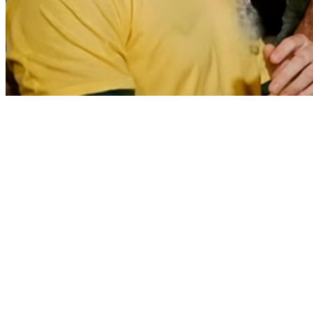
Goiás