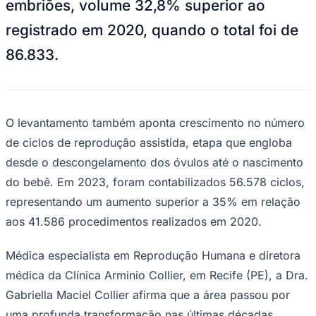
embriões, volume 32,8% superior ao
NBA
NFL
registrado em 2020, quando o total foi de
Fórmula 1
UFC
86.833.
Tênis (ATP)
MLB
NHL
Atletismo
Vôlei
NBB
O levantamento também aponta crescimento no número
de ciclos de reprodução assistida, etapa que engloba
Competições de Futebol
desde o descongelamento dos óvulos até o nascimento
Brasileirão Série A
Brasileirão Série B
do bebê. Em 2023, foram contabilizados 56.578 ciclos,
Paulistão
representando um aumento superior a 35% em relação
Copa do Brasil
Libertadores
aos 41.586 procedimentos realizados em 2020.
Sul-Americana
Copa América
Médica especialista em Reprodução Humana e diretora
Champions League
Premier League
médica da Clínica Arminio Collier, em Recife (PE), a Dra.
La Liga
Gabriella Maciel Collier afirma que a área passou por
Bundesliga
Mundial 2026
uma profunda transformação nas últimas décadas.