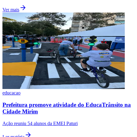
Ver mais
educacao
Internacional
Prefeitura promove atividade do EducaTrânsito na
Cidade Mirim
Ação reuniu 54 alunos da EMEI Paturi
Ler matéria