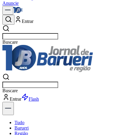
Anuncie
Entrar
Buscar
notí
Buscar
notí
Entrar
Explorar
Tudo
Barueri
Região