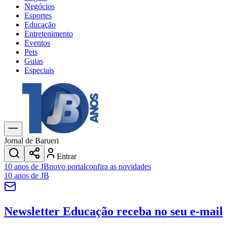
Negócios
Esportes
Educação
Entretenimento
Eventos
Pets
Guias
Especiais
Explore Tudo
Últimas Notícias
Previsão do Tempo
Trânsito e Rotas
Dia a Dia & Lazer
Jornal de Barueri
Transportes
Entrar
Gastronomia
10 anos de JB
novo portal
confira as novidades
Cinema & Shows
10 anos de JB
Jogos
Novo
Para Sua Empresa
Newsletter Educação
receba no seu e-mail
Anuncie no Portal
Cadastrar Empresa