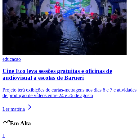
Cruzeiro
educacao
Cine Eco leva sessões gratuitas e oficinas de
audiovisual a escolas de Barueri
Projeto terá exibições de curtas-metragens nos dias 6 e 7 e atividades
de produção de vídeos entre 24 e 26 de agosto
Ler matéria
Em Alta
1