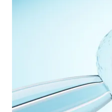
Julio
Jardim Líbano
Jardim Maria Cristina
Jardim Maria Helena
Jardim
Mutinga
Jardim Paraíso
Jardim Paulista
Jardim Reginalice
Jardim São
Luís
Jardim São Pedro
Jardim São Silvestre
Jardim Silveira
Jardim
Tupã
Jardim Tupanci
Mutinga
Nova Aldeinha
Osasco
Parque dos
Camargos
Parque Imperial
Parque Santa Luzia
Parque Viana
Pirapora
do Bom Jesus
Recanto Phrynéa
Santana de
Parnaíba
Silveira
Tamboré
Vale do Sol
Vila Barros
Vila Boa Vista
Vila
do Conde
Vila Engenho Novo
Vila Márcia
Vila Nossa Sra. da
Escada
Vila Porto
Votupoca
Para Sua Empresa
Anuncie no Portal
Guia de Empresas
Divulgar Vagas
Novo
Publicidade Legal
Negócios Regionais
Turismo
Segurança Regional
Hospitais Estaduais
Parques & Represas
Cidades da Região
Santana de Parnaíba
Osasco
Carapicuíba
Jandira
Itapevi
Cotia
Pirapora
do Bom Jesus
Araçariguama
Cajamar
Caieiras
Franco da