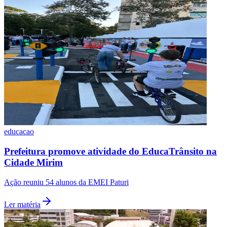
Palmeiras
educacao
Prefeitura promove atividade do EducaTrânsito na
Cidade Mirim
Ação reuniu 54 alunos da EMEI Paturi
Ler matéria