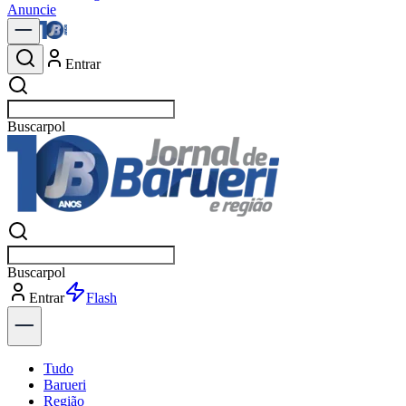
Anuncie
Entrar
Buscar
notíci
Buscar
notíci
Entrar
Explorar
Tudo
Barueri
Região