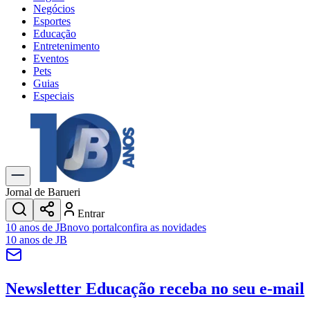
Negócios
Esportes
Educação
Entretenimento
Eventos
Pets
Guias
Especiais
Explore Tudo
Últimas Notícias
Previsão do Tempo
Trânsito e Rotas
Dia a Dia & Lazer
Jornal de Barueri
Transportes
Entrar
Gastronomia
10 anos de JB
novo portal
confira as novidades
Cinema & Shows
10 anos de JB
Jogos
Novo
Para Sua Empresa
Newsletter Educação
receba no seu e-mail
Anuncie no Portal
Cadastrar Empresa