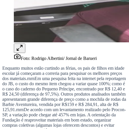
Rocha
Francisco Morato
Taboão da Serra
Embu das Artes
São Roque
Para Sua Empresa
Anuncie Regional
Guia de Empresas
Vagas na Região
Novo
Hub de Negócios
Guia Comercial
Selo Verificado
Portal Educacional
Agenda de Vestibulares
Foto: Rodrigo Albertini/ Jornal de Barueri
Vagas de Emprego
Concursos
Enquanto muitos estão curtindo as férias, os pais de filhos em idade
escolar já começaram a correria para pesquisar os melhores preços
Panorama Econômico
dos materiais.rnrnEm uma pesquisa feita na internet pela reportagem
do JB, o custo do mesmo item chegou a variar quase 100%; como é
Panorama Econômico
o caso do caderno do Pequeno Príncipe, encontrado por R$ 12,40 e
R$ 24,50 (diferença de 97,5%). Outros produtos analisados também
Para Sua Empresa
apresentaram grande diferença de preço como a mochila de rodas da
Barbie Aventureira, vendida por R$159 e R$ 284,91, alta de R$
Anuncie no Portal
125,91.rnrnDe acordo com um levantamento realizado pelo Procon-
Verificar Empresa
Novo
SP, a variação pode chegar até 457% em lojas. A orientação da
Anunciar Vagas
Novo
Fundação é reaproveitar materiais em bom estado, organizar
Publicidade Legal
compras coletivas (algumas lojas oferecem descontos) e evitar