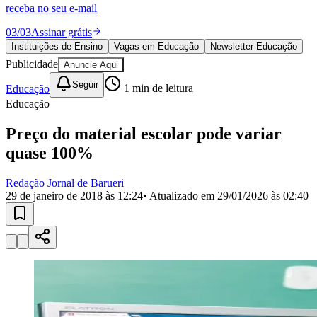
Divulgar Vagas
Novo
receba no seu e-mail
Publicidade Legal
03
/
03
Assinar grátis
Política
Instituições de Ensino
Vagas em Educação
Newsletter Educação
Eleições
Publicidade
Anuncie Aqui
Esportes
Saúde
Seguir
Educação
1
min de leitura
Segurança
Educação
Cultura
Meio Ambiente
Obras
Preço do material escolar pode variar
Educação
quase 100%
Bairros de Barueri
Redação Jornal de Barueri
29 de janeiro de 2018 às 12:24
• Atualizado em
29/01/2026 às 02:40
Selecione sua região
Para notícias da sua região
Aldeia
Aldeia da Serra
Aldeia de Barueri
Alphaville
Bairro
Jubran
Belval
Bethaville
Boa
Vista
Califórnia
Carapicuíba
Centro
Chácaras Marco
Cidades da
Região
Cotia
Cruz Preta
Engenho Novo
Fazenda
Militar
Itapevi
Jandira
Jardim Audir
Jardim Belval
Jardim
Califórnia
Jardim dos Altos
Jardim dos Camargos
Jardim
Esperança
Jardim Graziela
Jardim Iracema
Jardim Itaquiti
Jardim