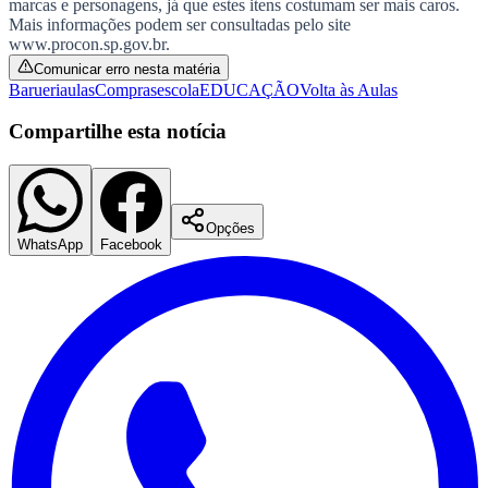
marcas e personagens, já que estes itens costumam ser mais caros.
NBA
Mais informações podem ser consultadas pelo site
NFL
www.procon.sp.gov.br.
Fórmula 1
UFC
Comunicar erro nesta matéria
Tênis (ATP)
Barueri
aulas
Compras
escola
EDUCAÇÃO
Volta às Aulas
MLB
NHL
Compartilhe esta notícia
Atletismo
Vôlei
NBB
Competições de Futebol
Opções
WhatsApp
Facebook
Brasileirão Série A
Brasileirão Série B
Paulistão
Copa do Brasil
Libertadores
Sul-Americana
Copa América
Champions League
Premier League
La Liga
Bundesliga
Mundial 2026