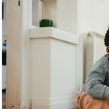
Atlético-MG