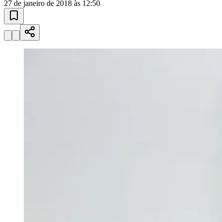
10 anos de JB
novo portal
confira as novidades
10 anos de JB
Instituições de Ensino
escolas e
universidades
Encontre escolas, cursos técnicos e universidades em Barueri e
região.
01
/
03
Conhecer
Instituições de Ensino
Vagas em Educação
Newsletter Educação
Publicidade
Anuncie Aqui
Seguir
Saúde
2
min de leitura
Saúde
Vitória
Saúde continua prioridade no 2º ano de
mandato, diz Furlan