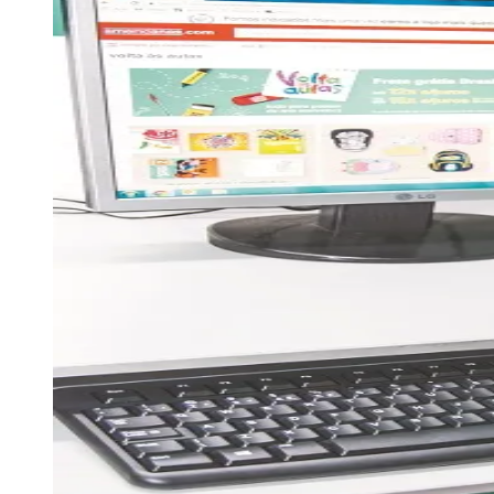
Julio
Jardim Líbano
Jardim Maria Cristina
Jardim Maria Helena
Jardim
Mutinga
Jardim Paraíso
Jardim Paulista
Jardim Reginalice
Jardim São
Luís
Jardim São Pedro
Jardim São Silvestre
Jardim Silveira
Jardim
Tupã
Jardim Tupanci
Mutinga
Nova Aldeinha
Osasco
Parque dos
Camargos
Parque Imperial
Parque Santa Luzia
Parque Viana
Pirapora
do Bom Jesus
Recanto Phrynéa
Santana de
Parnaíba
Silveira
Tamboré
Vale do Sol
Vila Barros
Vila Boa Vista
Vila
do Conde
Vila Engenho Novo
Vila Márcia
Vila Nossa Sra. da
Escada
Vila Porto
Votupoca
Para Sua Empresa
Anuncie no Portal
Guia de Empresas
Divulgar Vagas
Novo
Publicidade Legal
Negócios Regionais
Turismo
Segurança Regional
Hospitais Estaduais
Parques & Represas
Cidades da Região
Santana de Parnaíba
Osasco
Carapicuíba
Jandira
Itapevi
Cotia
Pirapora
do Bom Jesus
Araçariguama
Cajamar
Caieiras
Franco da