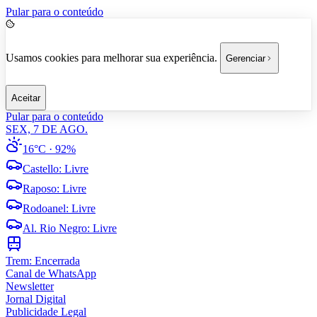
Pular para o conteúdo
Usamos cookies para melhorar sua experiência.
Gerenciar
Aceitar
Pular para o conteúdo
SEX, 7 DE AGO.
16°C
· 92%
Castello
:
Livre
Raposo
:
Livre
Rodoanel
:
Livre
Al. Rio Negro
:
Livre
Trem:
Encerrada
Canal de WhatsApp
Newsletter
Jornal Digital
Publicidade Legal