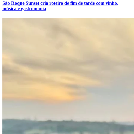
São Roque Sunset cria roteiro de fim de tarde com vinho,
música e gastronomia
Botafogo