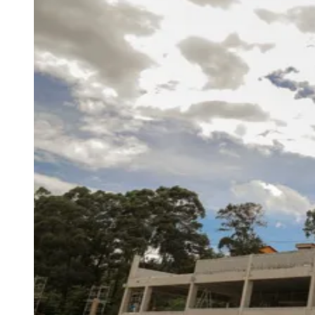
Julio
Jardim Líbano
Jardim Maria Cristina
Jardim Maria Helena
Jardim
Mutinga
Jardim Paraíso
Jardim Paulista
Jardim Reginalice
Jardim São
Luís
Jardim São Pedro
Jardim São Silvestre
Jardim Silveira
Jardim
Tupã
Jardim Tupanci
Mutinga
Nova Aldeinha
Osasco
Parque dos
Camargos
Parque Imperial
Parque Santa Luzia
Parque Viana
Pirapora
do Bom Jesus
Recanto Phrynéa
Santana de
Parnaíba
Silveira
Tamboré
Vale do Sol
Vila Barros
Vila Boa Vista
Vila
do Conde
Vila Engenho Novo
Vila Márcia
Vila Nossa Sra. da
Escada
Vila Porto
Votupoca
Para Sua Empresa
Anuncie no Portal
Guia de Empresas
Divulgar Vagas
Novo
Publicidade Legal
Negócios Regionais
Turismo
Segurança Regional
Hospitais Estaduais
Parques & Represas
Cidades da Região
Santana de Parnaíba
Osasco
Carapicuíba
Jandira
Itapevi
Cotia
Pirapora
do Bom Jesus
Araçariguama
Cajamar
Caieiras
Franco da