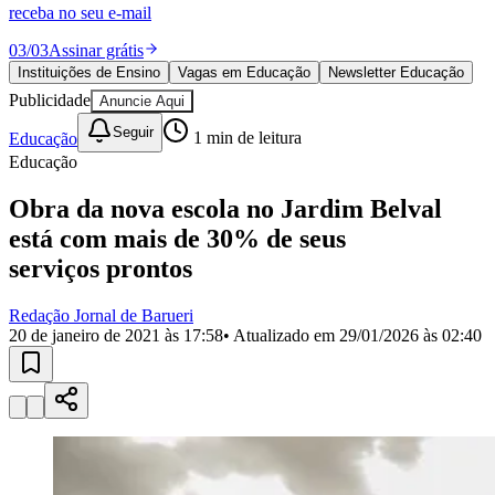
Divulgar Vagas
Novo
receba no seu e-mail
Publicidade Legal
03
/
03
Assinar grátis
Política
Instituições de Ensino
Vagas em Educação
Newsletter Educação
Eleições
Publicidade
Anuncie Aqui
Esportes
Saúde
Seguir
Educação
1
min de leitura
Segurança
Educação
Cultura
Meio Ambiente
Obras
Obra da nova escola no Jardim Belval
Educação
está com mais de 30% de seus
Bairros de Barueri
serviços prontos
Selecione sua região
Para notícias da sua região
Redação Jornal de Barueri
20 de janeiro de 2021 às 17:58
• Atualizado em
29/01/2026 às 02:40
Aldeia
Aldeia da Serra
Aldeia de Barueri
Alphaville
Bairro
Jubran
Belval
Bethaville
Boa
Vista
Califórnia
Carapicuíba
Centro
Chácaras Marco
Cidades da
Região
Cotia
Cruz Preta
Engenho Novo
Fazenda
Militar
Itapevi
Jandira
Jardim Audir
Jardim Belval
Jardim
Califórnia
Jardim dos Altos
Jardim dos Camargos
Jardim
Esperança
Jardim Graziela
Jardim Iracema
Jardim Itaquiti
Jardim