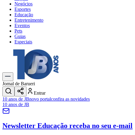
Negócios
Esportes
Educação
Entretenimento
Eventos
Pets
Guias
Especiais
Explore Tudo
Últimas Notícias
Previsão do Tempo
Trânsito e Rotas
Dia a Dia & Lazer
Jornal de Barueri
Transportes
Entrar
Gastronomia
10 anos de JB
novo portal
confira as novidades
Cinema & Shows
10 anos de JB
Jogos
Novo
Para Sua Empresa
Newsletter Educação
receba no seu e-mail
Anuncie no Portal
Cadastrar Empresa