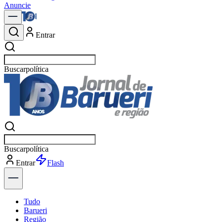
Anuncie
Entrar
Buscar
notícias
Buscar
notícias
Entrar
Explorar
Tudo
Barueri
Região