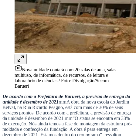
Rocha
Francisco Morato
Taboão da Serra
Embu das Artes
São Roque
Para Sua Empresa
Anuncie Regional
Guia de Empresas
Vagas na Região
Novo
Hub de Negócios
Guia Comercial
Selo Verificado
Portal Educacional
Agenda de Vestibulares
Vagas de Emprego
Nova unidade contará com 20 salas de aula, salas
Concursos
multiuso, de informática, de recursos, de leitura e
laboratório de ciências / Foto: Divulgação/Secom
Panorama Econômico
Barueri
Panorama Econômico
De acordo com a Prefeitura de Barueri, a previsão de entrega da
Para Sua Empresa
unidade é dezembro de 2021
rnrnA obra da nova escola do Jardim
Belval, na Rua Ricardo Peagno, está com mais de 30% de seus
Anuncie no Portal
serviços prontos. De acordo com a prefeitura, a previsão de entrega
Verificar Empresa
Novo
da unidade é dezembro de 2021.rnrn“O status se encontra em 33%
Anunciar Vagas
Novo
de execução. Nós ainda temos a fase de montagem da estrutura pré-
Publicidade Legal
moldada e confecção da fundação. A obra é para entrega em
dezembro de 2021. Estamos dentro do cronograma”, ressaltou