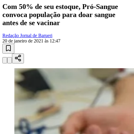
Juventude
10 anos de JB
novo portal
confira as novidades
10 anos de JB
Instituições de Ensino
escolas e
universidades
Encontre escolas, cursos técnicos e universidades em Barueri e
região.
01
/
03
Conhecer
Instituições de Ensino
Vagas em Educação
Newsletter Educação
Publicidade
Anuncie Aqui
Seguir
Saúde
1
min de leitura