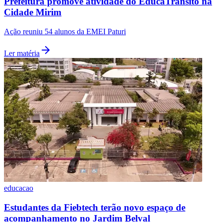
Prefeitura promove atividade do EducaTrânsito na
Cidade Mirim
Ação reuniu 54 alunos da EMEI Paturi
Ler matéria
Palmeiras
educacao
Estudantes da Fiebtech terão novo espaço de
acompanhamento no Jardim Belval