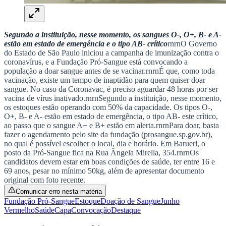
Goiás