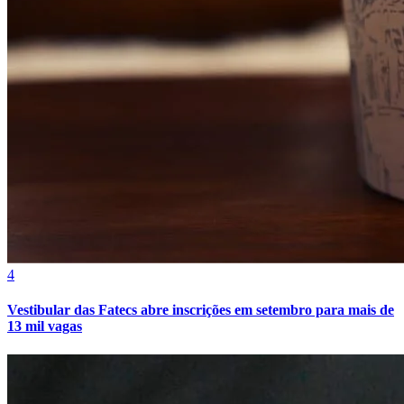
4
Vestibular das Fatecs abre inscrições em setembro para mais de
13 mil vagas
Atlético-MG