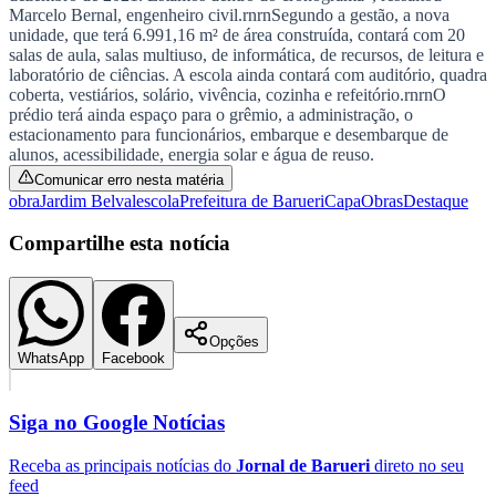
NBA
Marcelo Bernal, engenheiro civil.rnrnSegundo a gestão, a nova
NFL
unidade, que terá 6.991,16 m² de área construída, contará com 20
Fórmula 1
salas de aula, salas multiuso, de informática, de recursos, de leitura e
UFC
laboratório de ciências. A escola ainda contará com auditório, quadra
Tênis (ATP)
coberta, vestiários, solário, vivência, cozinha e refeitório.rnrnO
MLB
prédio terá ainda espaço para o grêmio, a administração, o
NHL
estacionamento para funcionários, embarque e desembarque de
Atletismo
alunos, acessibilidade, energia solar e água de reuso.
Vôlei
Comunicar erro nesta matéria
NBB
obra
Jardim Belval
escola
Prefeitura de Barueri
Capa
Obras
Destaque
Competições de Futebol
Compartilhe esta notícia
Brasileirão Série A
Brasileirão Série B
Paulistão
Copa do Brasil
Libertadores
Opções
WhatsApp
Facebook
Sul-Americana
Copa América
Champions League
Siga no
Google Notícias
Premier League
La Liga
Bundesliga
Receba as principais notícias do
Jornal de Barueri
direto no seu
Mundial 2026
feed