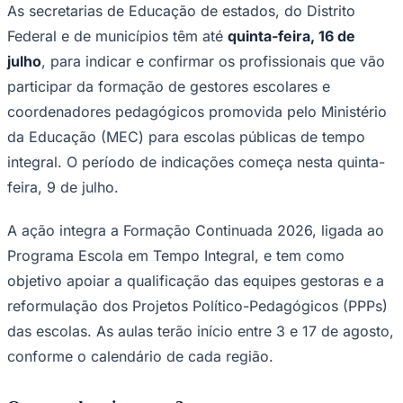
NBA
As secretarias de Educação de estados, do Distrito
NFL
Federal e de municípios têm até
quinta-feira, 16 de
Fórmula 1
UFC
julho
, para indicar e confirmar os profissionais que vão
Tênis (ATP)
participar da formação de gestores escolares e
MLB
NHL
coordenadores pedagógicos promovida pelo Ministério
Atletismo
da Educação (MEC) para escolas públicas de tempo
Vôlei
NBB
integral. O período de indicações começa nesta quinta-
Competições de Futebol
feira, 9 de julho.
Brasileirão Série A
A ação integra a Formação Continuada 2026, ligada ao
Brasileirão Série B
Paulistão
Programa Escola em Tempo Integral, e tem como
Copa do Brasil
Libertadores
objetivo apoiar a qualificação das equipes gestoras e a
Sul-Americana
reformulação dos Projetos Político-Pedagógicos (PPPs)
Copa América
Champions League
das escolas. As aulas terão início entre 3 e 17 de agosto,
Premier League
conforme o calendário de cada região.
La Liga
Bundesliga
Mundial 2026