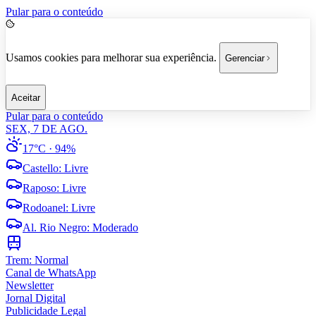
Pular para o conteúdo
Usamos cookies para melhorar sua experiência.
Gerenciar
Aceitar
Pular para o conteúdo
SEX, 7 DE AGO.
17°C
· 94%
Castello
:
Livre
Raposo
:
Livre
Rodoanel
:
Livre
Al. Rio Negro
:
Moderado
Trem:
Normal
Canal de WhatsApp
Newsletter
Jornal Digital
Publicidade Legal