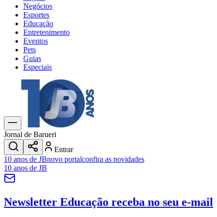
Negócios
Esportes
Educação
Entretenimento
Eventos
Pets
Guias
Especiais
Explore Tudo
Últimas Notícias
Previsão do Tempo
Trânsito e Rotas
Dia a Dia & Lazer
Jornal de Barueri
Transportes
Entrar
Gastronomia
10 anos de JB
novo portal
confira as novidades
Cinema & Shows
10 anos de JB
Jogos
Novo
Para Sua Empresa
Newsletter Educação
receba no seu e-mail
Anuncie no Portal
Cadastrar Empresa