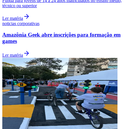
Funda para jovens de 14 a 24 anos matriculados no ensino médio,
técnico ou superior
Ler matéria
noticias corporativas
Amazônia Geek abre inscrições para formação em
games
Ler matéria