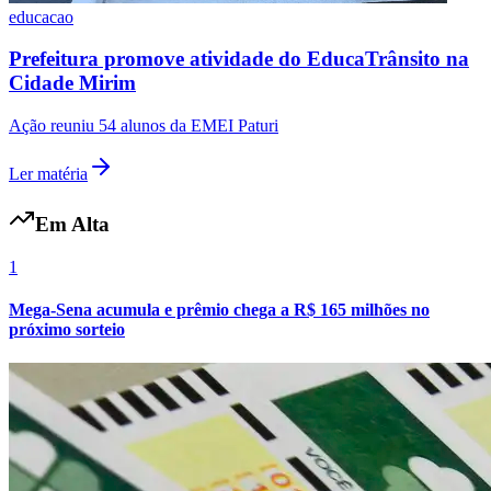
educacao
Fluminense
Prefeitura promove atividade do EducaTrânsito na
Cidade Mirim
Ação reuniu 54 alunos da EMEI Paturi
Ler matéria
Em Alta
1
Mega-Sena acumula e prêmio chega a R$ 165 milhões no
próximo sorteio