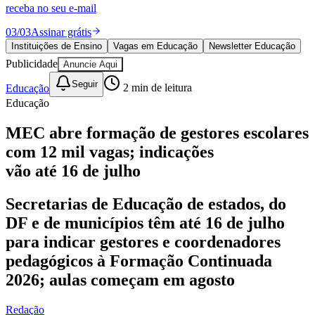
Divulgar Vagas
Novo
receba no seu e-mail
Publicidade Legal
03
/
03
Assinar grátis
Política
Instituições de Ensino
Vagas em Educação
Newsletter Educação
Eleições
Publicidade
Anuncie Aqui
Esportes
Saúde
Seguir
Educação
2
min de leitura
Segurança
Educação
Cultura
Meio Ambiente
Obras
MEC abre formação de gestores escolares
Educação
com 12 mil vagas; indicações
Bairros de Barueri
vão até 16 de julho
Selecione sua região
Para notícias da sua região
Secretarias de Educação de estados, do
DF e de municípios têm até 16 de julho
Aldeia
Aldeia da Serra
Aldeia de Barueri
Alphaville
Bairro
para indicar gestores e coordenadores
Jubran
Belval
Bethaville
Boa
Vista
Califórnia
Carapicuíba
Centro
Chácaras Marco
Cidades da
pedagógicos à Formação Continuada
Região
Cotia
Cruz Preta
Engenho Novo
Fazenda
2026; aulas começam em agosto
Militar
Itapevi
Jandira
Jardim Audir
Jardim Belval
Jardim
Califórnia
Jardim dos Altos
Jardim dos Camargos
Jardim
Esperança
Jardim Graziela
Jardim Iracema
Jardim Itaquiti
Jardim
Redação