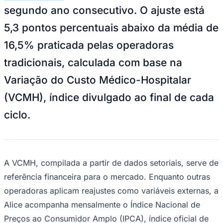
Goiás
Magnific/Reprodução
—
Foto:
Divulgação
A operadora Alice divulgou, no
encerramento do ciclo atual,
reajuste de
11,20% nos contratos empresariais com