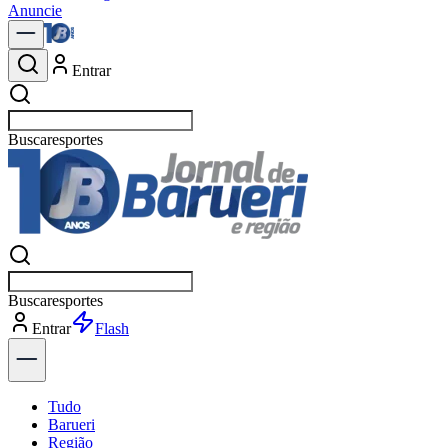
Anuncie
Entrar
Buscar
política
Buscar
política
Entrar
Explorar
Tudo
Barueri
Região