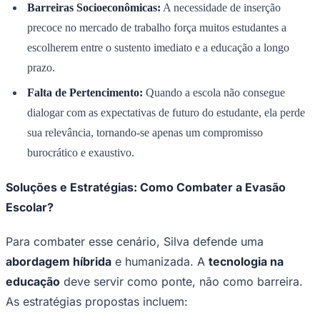
Jailson Ferreira da Silva aponta que a
modernização da
sala de aula
não é apenas uma questão de adquirir
computadores ou tablets, mas de repensar a conexão
entre o conteúdo e a realidade do aluno. Segundo Silva,
o abismo entre o que é ensinado e o que é vivenciado
pelo jovem é um dos principais fatores que levam ao
abandono escolar
.
O Diagnóstico: Quais as Causas da Evasão Escolar na
Goiás
Era Digital?
De acordo com as análises de Jailson Ferreira da silva, a
evasão escolar no Brasil
tem causas multifacetadas que
afastam os jovens dos estudos:
Desengajamento Pedagógico:
Os métodos tradicionais de
ensino muitas vezes não conseguem competir com o estímulo e