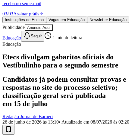
Divulgar Vagas
Novo
receba no seu e-mail
Publicidade Legal
03
/
03
Assinar grátis
Política
Instituições de Ensino
Vagas em Educação
Newsletter Educação
Eleições
Publicidade
Anuncie Aqui
Esportes
Saúde
Seguir
Educação
1
min de leitura
Segurança
Educação
Cultura
Meio Ambiente
Obras
Etecs divulgam gabaritos oficiais do
Educação
Vestibulinho para o segundo semestre
Bairros de Barueri
Candidatos já podem consultar provas e
Selecione sua região
Para notícias da sua região
respostas no site do processo seletivo;
classificação geral será publicada
Aldeia
Aldeia da Serra
Aldeia de Barueri
Alphaville
Bairro
em 15 de julho
Jubran
Belval
Bethaville
Boa
Vista
Califórnia
Carapicuíba
Centro
Chácaras Marco
Cidades da
Região
Cotia
Cruz Preta
Engenho Novo
Fazenda
Redação Jornal de Barueri
Militar
Itapevi
Jandira
Jardim Audir
Jardim Belval
Jardim
26 de junho de 2026 às 13:10
• Atualizado em
08/07/2026 às 02:20
Califórnia
Jardim dos Altos
Jardim dos Camargos
Jardim
Esperança
Jardim Graziela
Jardim Iracema
Jardim Itaquiti
Jardim