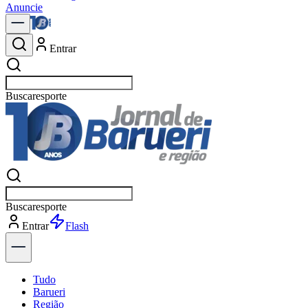
Anuncie
Entrar
Buscar
pol
Buscar
pol
Entrar
Explorar
Tudo
Barueri
Região