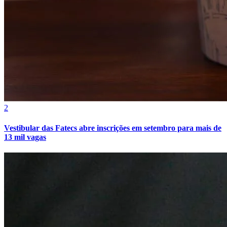
Fluminense
2
Vestibular das Fatecs abre inscrições em setembro para mais de
13 mil vagas