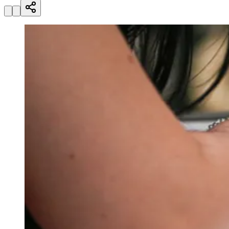
Julio
Jardim Líbano
Jardim Maria Cristina
Jardim Maria Helena
Jardim
Mutinga
Jardim Paraíso
Jardim Paulista
Jardim Reginalice
Jardim São
Luís
Jardim São Pedro
Jardim São Silvestre
Jardim Silveira
Jardim
Tupã
Jardim Tupanci
Mutinga
Nova Aldeinha
Osasco
Parque dos
Camargos
Parque Imperial
Parque Santa Luzia
Parque Viana
Pirapora
do Bom Jesus
Recanto Phrynéa
Santana de
Parnaíba
Silveira
Tamboré
Vale do Sol
Vila Barros
Vila Boa Vista
Vila
do Conde
Vila Engenho Novo
Vila Márcia
Vila Nossa Sra. da
Escada
Vila Porto
Votupoca
Para Sua Empresa
Anuncie no Portal
Guia de Empresas
Divulgar Vagas
Novo
Publicidade Legal
Negócios Regionais
Turismo
Segurança Regional
Hospitais Estaduais
Parques & Represas
Cidades da Região
Santana de Parnaíba
Osasco
Carapicuíba
Jandira
Itapevi
Cotia
Pirapora
do Bom Jesus
Araçariguama
Cajamar
Caieiras
Franco da