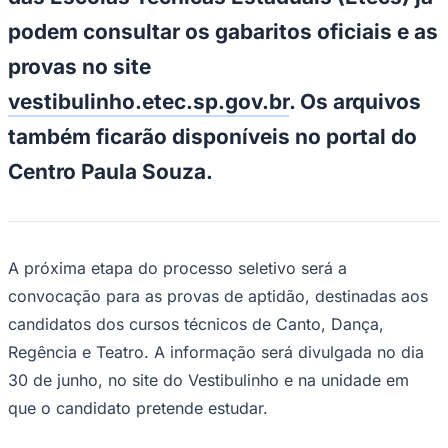
NBA
NFL
podem consultar os gabaritos oficiais e as
Fórmula 1
UFC
provas no site
Tênis (ATP)
vestibulinho.etec.sp.gov.br
. Os arquivos
MLB
NHL
também ficarão disponíveis no portal do
Atletismo
Vôlei
Centro Paula Souza.
NBB
Competições de Futebol
Brasileirão Série A
Brasileirão Série B
A próxima etapa do processo seletivo será a
Paulistão
Copa do Brasil
convocação para as provas de aptidão, destinadas aos
Libertadores
candidatos dos cursos técnicos de Canto, Dança,
Sul-Americana
Copa América
Regência e Teatro. A informação será divulgada no dia
Champions League
30 de junho, no site do Vestibulinho e na unidade em
Premier League
La Liga
que o candidato pretende estudar.
Bundesliga
Mundial 2026