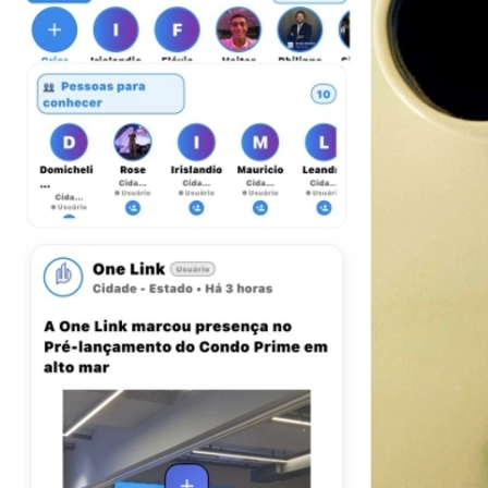
Atlético-MG