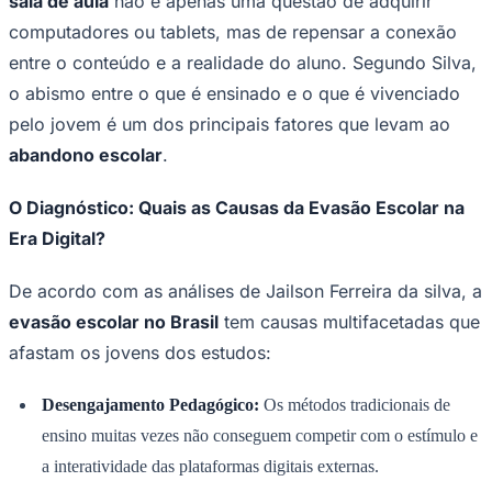
Ceará
Imagem gerada com IA - ChatGPT
—
Foto:
Divulgação
Jaislon Ferreira da Silva comenta que a
educação
brasileira
enfrenta um momento decisivo. Enquanto a
tecnologia avança e as ferramentas digitais se tornam
onipresentes, o sistema de ensino luta contra um inimigo
persistente: a
evasão escolar
.