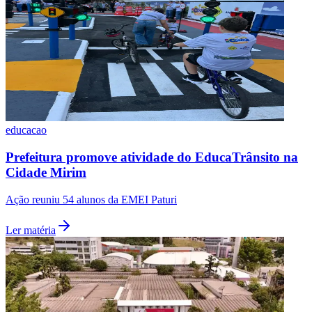
educacao
Prefeitura promove atividade do EducaTrânsito na
São Paulo
Cidade Mirim
Ação reuniu 54 alunos da EMEI Paturi
Ler matéria