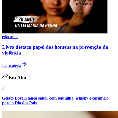
educacao
Livro destaca papel dos homens na prevenção da
violência
Ler matéria
Em Alta
1
Gelato Borelli lança sabor com baunilha, whisky e caramelo
para o Dia dos Pais
Flamengo