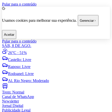
Pular para o conteúdo
Usamos cookies para melhorar sua experiência.
Gerenciar
Aceitar
Pular para o conteúdo
SÁB, 8 DE AGO.
26°C
· 51%
Castello
:
Livre
Raposo
:
Livre
Rodoanel
:
Livre
Al. Rio Negro
:
Moderado
Trem:
Normal
Canal de WhatsApp
Newsletter
Jornal Digital
Publicidade Legal