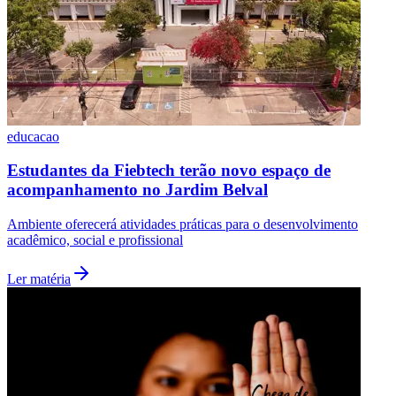
educacao
Estudantes da Fiebtech terão novo espaço de
acompanhamento no Jardim Belval
Ambiente oferecerá atividades práticas para o desenvolvimento
acadêmico, social e profissional
Ler matéria
Santos