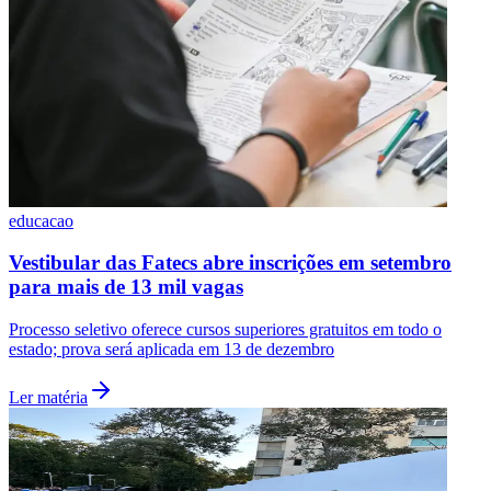
Palmeiras
educacao
Vestibular das Fatecs abre inscrições em setembro
para mais de 13 mil vagas
Processo seletivo oferece cursos superiores gratuitos em todo o
estado; prova será aplicada em 13 de dezembro
Ler matéria