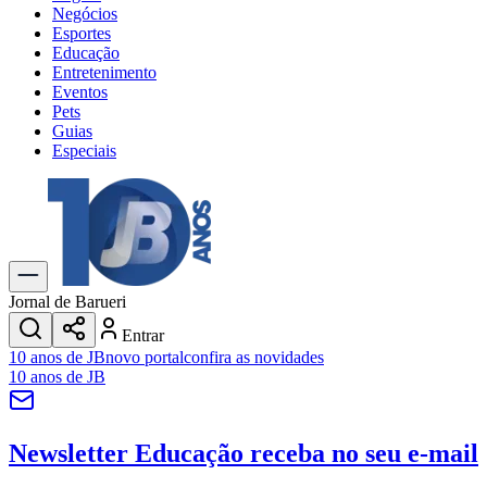
Negócios
Esportes
Educação
Entretenimento
Eventos
Pets
Guias
Especiais
Explore Tudo
Últimas Notícias
Previsão do Tempo
Trânsito e Rotas
Dia a Dia & Lazer
Jornal de Barueri
Transportes
Entrar
Gastronomia
10 anos de JB
novo portal
confira as novidades
Cinema & Shows
10 anos de JB
Jogos
Novo
Para Sua Empresa
Newsletter Educação
receba no seu e-mail
Anuncie no Portal
Cadastrar Empresa