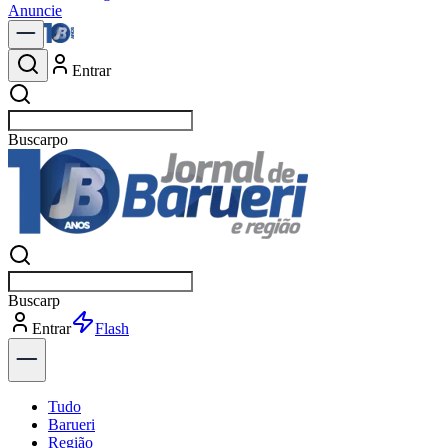
Anuncie
Entrar
Buscar
notíci
Buscar
notíc
Entrar
Explorar
Tudo
Barueri
Região