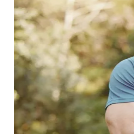
Julio
Jardim Líbano
Jardim Maria Cristina
Jardim Maria Helena
Jardim
Mutinga
Jardim Paraíso
Jardim Paulista
Jardim Reginalice
Jardim São
Luís
Jardim São Pedro
Jardim São Silvestre
Jardim Silveira
Jardim
Tupã
Jardim Tupanci
Mutinga
Nova Aldeinha
Osasco
Parque dos
Camargos
Parque Imperial
Parque Santa Luzia
Parque Viana
Pirapora
do Bom Jesus
Recanto Phrynéa
Santana de
Parnaíba
Silveira
Tamboré
Vale do Sol
Vila Barros
Vila Boa Vista
Vila
do Conde
Vila Engenho Novo
Vila Márcia
Vila Nossa Sra. da
Escada
Vila Porto
Votupoca
Para Sua Empresa
Anuncie no Portal
Guia de Empresas
Divulgar Vagas
Novo
Publicidade Legal
Negócios Regionais
Turismo
Segurança Regional
Hospitais Estaduais
Parques & Represas
Cidades da Região
Santana de Parnaíba
Osasco
Carapicuíba
Jandira
Itapevi
Cotia
Pirapora
do Bom Jesus
Araçariguama
Cajamar
Caieiras
Franco da