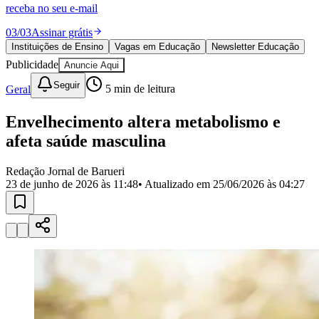
Divulgar Vagas
Novo
receba no seu e-mail
Publicidade Legal
03
/
03
Assinar grátis
Política
Instituições de Ensino
Vagas em Educação
Newsletter Educação
Eleições
Publicidade
Anuncie Aqui
Esportes
Saúde
Seguir
Geral
5
min de leitura
Segurança
Cultura
Meio Ambiente
Envelhecimento altera metabolismo e
Obras
afeta saúde masculina
Educação
Bairros de Barueri
Redação Jornal de Barueri
23 de junho de 2026 às 11:48
• Atualizado em
25/06/2026 às 04:27
Selecione sua região
Para notícias da sua região
Aldeia
Aldeia da Serra
Aldeia de Barueri
Alphaville
Bairro
Jubran
Belval
Bethaville
Boa
Vista
Califórnia
Carapicuíba
Centro
Chácaras Marco
Cidades da
Região
Cotia
Cruz Preta
Engenho Novo
Fazenda
Militar
Itapevi
Jandira
Jardim Audir
Jardim Belval
Jardim
Califórnia
Jardim dos Altos
Jardim dos Camargos
Jardim
Esperança
Jardim Graziela
Jardim Iracema
Jardim Itaquiti
Jardim