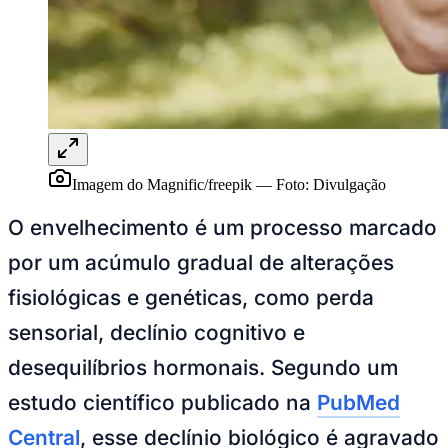
Rocha
Francisco Morato
Taboão da Serra
Embu das Artes
São Roque
Para Sua Empresa
Anuncie Regional
Guia de Empresas
Vagas na Região
Novo
Hub de Negócios
Guia Comercial
Selo Verificado
Portal Educacional
Imagem do Magnific/freepik
—
Foto:
Divulgação
Agenda de Vestibulares
Vagas de Emprego
O envelhecimento é um processo marcado
Concursos
por um acúmulo gradual de alterações
Panorama Econômico
fisiológicas e genéticas, como perda
Panorama Econômico
sensorial, declínio cognitivo e
Para Sua Empresa
desequilíbrios hormonais. Segundo um
Anuncie no Portal
Verificar Empresa
Novo
estudo científico publicado na
PubMed
Anunciar Vagas
Novo
Publicidade Legal
Central
, esse declínio biológico é agravado