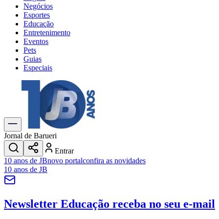
Negócios
Esportes
Educação
Entretenimento
Eventos
Pets
Guias
Especiais
Explore Tudo
Últimas Notícias
Previsão do Tempo
Trânsito e Rotas
Dia a Dia & Lazer
Jornal de Barueri
Transportes
Entrar
Gastronomia
10 anos de JB
novo portal
confira as novidades
Cinema & Shows
10 anos de JB
Jogos
Novo
Para Sua Empresa
Newsletter Educação
receba no seu e-mail
Anuncie no Portal
Cadastrar Empresa