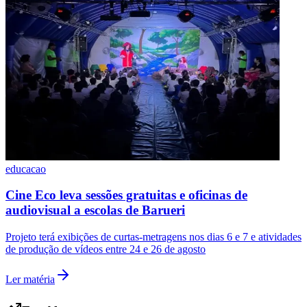
Cruzeiro
educacao
Cine Eco leva sessões gratuitas e oficinas de
audiovisual a escolas de Barueri
Projeto terá exibições de curtas-metragens nos dias 6 e 7 e atividades
de produção de vídeos entre 24 e 26 de agosto
Ler matéria