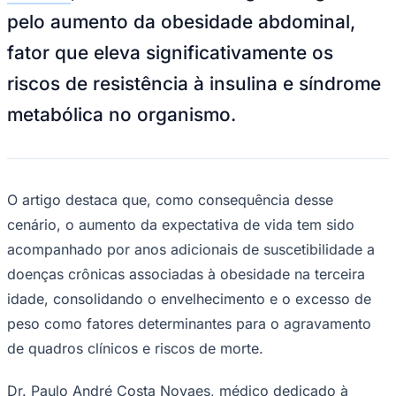
NBA
pelo aumento da obesidade abdominal,
NFL
Fórmula 1
fator que eleva significativamente os
UFC
Tênis (ATP)
riscos de resistência à insulina e síndrome
MLB
NHL
metabólica no organismo.
Atletismo
Vôlei
NBB
Competições de Futebol
O artigo destaca que, como consequência desse
Brasileirão Série A
cenário, o aumento da expectativa de vida tem sido
Brasileirão Série B
Paulistão
acompanhado por anos adicionais de suscetibilidade a
Copa do Brasil
doenças crônicas associadas à obesidade na terceira
Libertadores
Sul-Americana
idade, consolidando o envelhecimento e o excesso de
Copa América
Champions League
peso como fatores determinantes para o agravamento
Premier League
de quadros clínicos e riscos de morte.
La Liga
Bundesliga
Mundial 2026
Dr. Paulo André Costa Novaes, médico dedicado à