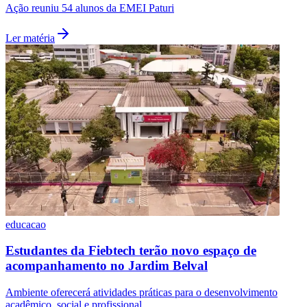
Ação reuniu 54 alunos da EMEI Paturi
Ler matéria
educacao
Estudantes da Fiebtech terão novo espaço de
acompanhamento no Jardim Belval
Atlético-MG
Ambiente oferecerá atividades práticas para o desenvolvimento
acadêmico, social e profissional