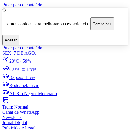
Pular para o conteúdo
Usamos cookies para melhorar sua experiência.
Gerenciar
Aceitar
Pular para o conteúdo
SEX, 7 DE AGO.
23°C
· 59%
Castello
:
Livre
Raposo
:
Livre
Rodoanel
:
Livre
Al. Rio Negro
:
Moderado
Trem:
Normal
Canal de WhatsApp
Newsletter
Jornal Digital
Publicidade Legal