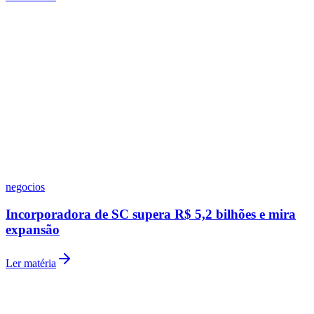
Ceará
Seguir
Leia Também
Ver mais
negocios
LabPMM® lança serviço global de testes de doença
residual mensurável (MRD) para KMT2A, com o
objetivo de apoiar o desenvolvimento de inibidores
de Menin e o tratamento da leucemia aguda