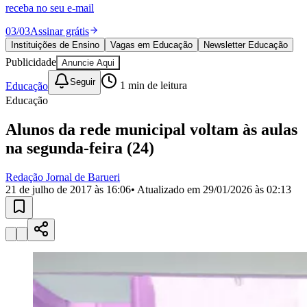
Divulgar Vagas
Novo
receba no seu e-mail
Publicidade Legal
03
/
03
Assinar grátis
Política
Instituições de Ensino
Vagas em Educação
Newsletter Educação
Eleições
Publicidade
Anuncie Aqui
Esportes
Saúde
Seguir
Educação
1
min de leitura
Segurança
Educação
Cultura
Meio Ambiente
Obras
Alunos da rede municipal voltam às aulas
Educação
na segunda-feira (24)
Bairros de Barueri
Redação Jornal de Barueri
21 de julho de 2017 às 16:06
• Atualizado em
29/01/2026 às 02:13
Selecione sua região
Para notícias da sua região
Aldeia
Aldeia da Serra
Aldeia de Barueri
Alphaville
Bairro
Jubran
Belval
Bethaville
Boa
Vista
Califórnia
Carapicuíba
Centro
Chácaras Marco
Cidades da
Região
Cotia
Cruz Preta
Engenho Novo
Fazenda
Militar
Itapevi
Jandira
Jardim Audir
Jardim Belval
Jardim
Califórnia
Jardim dos Altos
Jardim dos Camargos
Jardim
Esperança
Jardim Graziela
Jardim Iracema
Jardim Itaquiti
Jardim