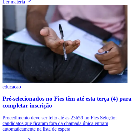
Ler matéria
Corinthians
educacao
Pré-selecionados no Fies têm até esta terça (4) para
completar inscrição
Procedimento deve ser feito até as 23h59 no Fies Seleção;
candidatos que ficaram fora da chamada única entram
automaticamente na lista de espera