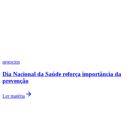
Ler matéria
Goiás
negocios
Incorporadora de SC supera R$ 5,2 bilhões e mira
expansão
Ler matéria