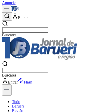
Anuncie
Entrar
Buscar
not
Buscar
not
Entrar
Explorar
Tudo
Barueri
Região