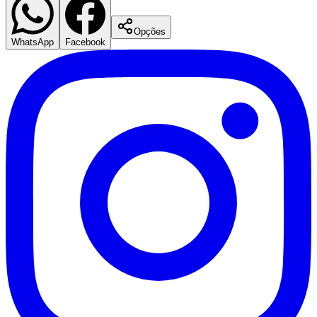
Foto:
Empreendedorismo-Sebrae-Barueri-JB
O Posto Sebrae de Atendimento ao Empreendedor de Barueri,
ligado à Secretaria de Indústria, Comércio e Trabalho, em parceria
com a Acib e com o Rotary Club, fará uma semana inteira de
oficinas gratuitas para empreendedores, tanto pessoa física, quanto
jurídica.rnrnA “Semana Empreendedorismo em Ação” terá ciclo de
capacitações, às 9 h, entre os dias 7 e 11 de agosto, na sede da Acib
(avenida Henriqueta Mendes Guerra, 712, Centro), com certificação
de participação emitido pela Prefeitura, para quem for no mínimo a
quatro reuniões.rnrnEntre os temas abordados, Sei Empreender, Sei
Planejar, Sei Controlar Meu Dinheiro, Ganhe Mercado e Fluxo de
Caixa.rnrnAs inscrições são gratuitas, mas as vagas limitadas. Para
mais informações, o Posto Sebrae-Barueri atende no telefone 4199-
1333 (ramal 303).rnrnFoto: Divulgação
Comunicar erro nesta matéria
Barueri
Sebrae
ECONOMIA
EMPREENDEDORISMO
Destaque
Compartilhe esta notícia