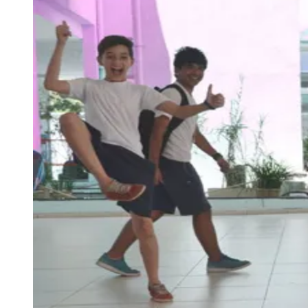
Julio
Jardim Líbano
Jardim Maria Cristina
Jardim Maria Helena
Jardim
Mutinga
Jardim Paraíso
Jardim Paulista
Jardim Reginalice
Jardim São
Luís
Jardim São Pedro
Jardim São Silvestre
Jardim Silveira
Jardim
Tupã
Jardim Tupanci
Mutinga
Nova Aldeinha
Osasco
Parque dos
Camargos
Parque Imperial
Parque Santa Luzia
Parque Viana
Pirapora
do Bom Jesus
Recanto Phrynéa
Santana de
Parnaíba
Silveira
Tamboré
Vale do Sol
Vila Barros
Vila Boa Vista
Vila
do Conde
Vila Engenho Novo
Vila Márcia
Vila Nossa Sra. da
Escada
Vila Porto
Votupoca
Para Sua Empresa
Anuncie no Portal
Guia de Empresas
Divulgar Vagas
Novo
Publicidade Legal
Negócios Regionais
Turismo
Segurança Regional
Hospitais Estaduais
Parques & Represas
Cidades da Região
Santana de Parnaíba
Osasco
Carapicuíba
Jandira
Itapevi
Cotia
Pirapora
do Bom Jesus
Araçariguama
Cajamar
Caieiras
Franco da