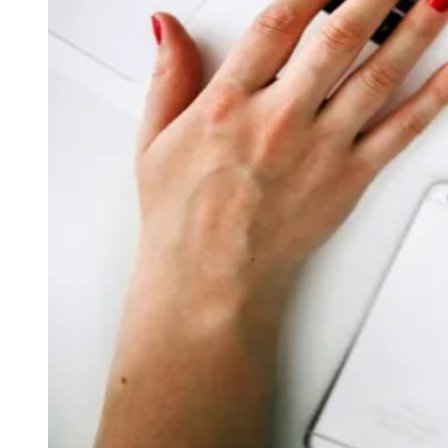
Seguir
Negócios
1
min de leitura
Negócios
Sebrae-Barueri realiza semana do
empreendedorismo em agosto
Redação Jornal de Barueri
21 de julho de 2017 às 16:01
Bragantino