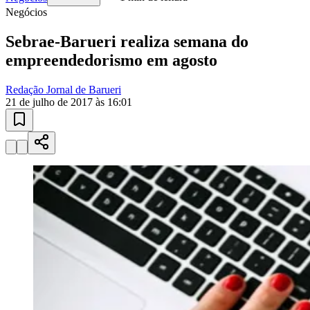
10 anos de JB
novo portal
confira as novidades
10 anos de JB
Athletico-PR
Instituições de Ensino
escolas e
universidades
Encontre escolas, cursos técnicos e universidades em Barueri e
região.
01
/
03
Conhecer
Instituições de Ensino
Vagas em Educação
Newsletter Educação
Publicidade
Anuncie Aqui