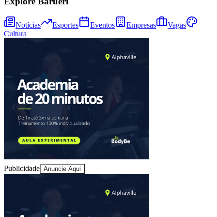
Explore Barueri
Notícias
Esportes
Eventos
Empresas
Vagas
Cultura
Bahia
Publicidade
Anuncie Aqui