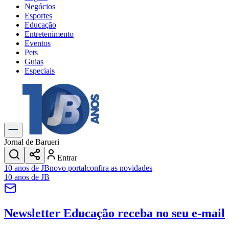
Negócios
Esportes
Educação
Entretenimento
Eventos
Pets
Guias
Especiais
Explore Tudo
Últimas Notícias
Previsão do Tempo
Trânsito e Rotas
Dia a Dia & Lazer
Jornal de Barueri
Transportes
Entrar
Gastronomia
10 anos de JB
novo portal
confira as novidades
Cinema & Shows
10 anos de JB
Jogos
Novo
Para Sua Empresa
Newsletter Educação
receba no seu e-mail
Anuncie no Portal
Cadastrar Empresa