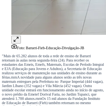
Rocha
Francisco Morato
Taboão da Serra
Embu das Artes
São Roque
Para Sua Empresa
Anuncie Regional
Guia de Empresas
Vagas na Região
Novo
Hub de Negócios
Guia Comercial
Selo Verificado
Portal Educacional
Agenda de Vestibulares
Foto:
Barueri-Fieb-Educação-Divulgação-JB
Vagas de Emprego
Concursos
"Mais de 65.282 alunos de toda a rede de ensino de Barueri
retornam às aulas nesta segunda-feira (24). Para receber os
Panorama Econômico
estudantes das Emeis, Emefs, Maternais, Escolas de Período Integral
e EJA (Educação para Jovens e Adultos), a Secretaria de Educação
Panorama Econômico
realizou serviços de manutenção nas unidades de ensino durante as
férias.rnrnA novidade para alguns alunos serão as três novas
Para Sua Empresa
maternais entregues pela Prefeitura no Parque Imperial (444 vagas),
Jardim Líbano (352 vagas) e Vila Márcia (452 vagas). Outra
Anuncie no Portal
unidade escolar entrará em funcionamento ainda no início de agosto,
Verificar Empresa
Novo
o novo prédio da Emeief Dorival Faria, no Jardim Tupanci, que
Anunciar Vagas
Novo
atenderá 1.700 alunos.rnrnOs 15 mil alunos da Fundação Instituto
Publicidade Legal
de Educação de Barueri (Fieb) também retornam no mesmo