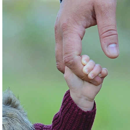
Atlético-MG