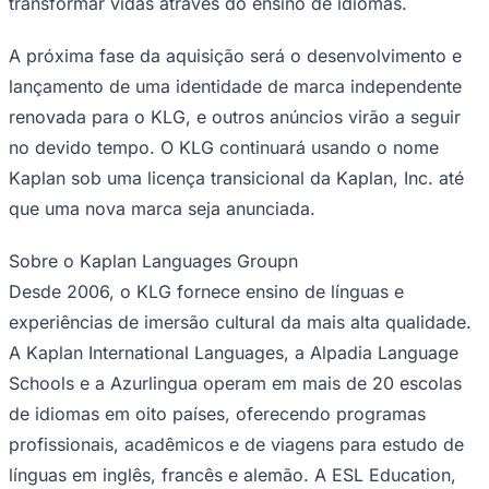
transformar vidas através do ensino de idiomas.
Rocha
Francisco Morato
Taboão da Serra
Embu das Artes
São Roque
Para Sua Empresa
A próxima fase da aquisição será o desenvolvimento e
Anuncie Regional
Guia de Empresas
lançamento de uma identidade de marca independente
Vagas na Região
Novo
renovada para o KLG, e outros anúncios virão a seguir
Hub de Negócios
no devido tempo. O KLG continuará usando o nome
Guia Comercial
Selo Verificado
Kaplan sob uma licença transicional da Kaplan, Inc. até
Portal Educacional
que uma nova marca seja anunciada.
Agenda de Vestibulares
Vagas de Emprego
Concursos
Sobre o Kaplan Languages Groupn
Desde 2006, o KLG fornece ensino de línguas e
Panorama Econômico
experiências de imersão cultural da mais alta qualidade.
Panorama Econômico
A Kaplan International Languages, a Alpadia Language
Para Sua Empresa
Schools e a Azurlingua operam em mais de 20 escolas
Anuncie no Portal
de idiomas em oito países, oferecendo programas
Verificar Empresa
Novo
Anunciar Vagas
Novo
profissionais, acadêmicos e de viagens para estudo de
Publicidade Legal
línguas em inglês, francês e alemão. A ESL Education,