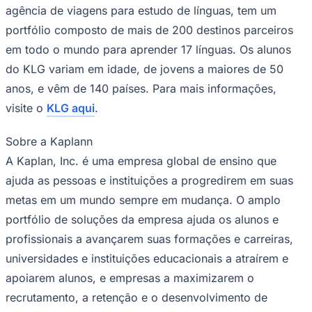
NBA
agência de viagens para estudo de línguas, tem um
NFL
portfólio composto de mais de 200 destinos parceiros
Fórmula 1
UFC
em todo o mundo para aprender 17 línguas. Os alunos
Tênis (ATP)
do KLG variam em idade, de jovens a maiores de 50
MLB
NHL
anos, e vêm de 140 países. Para mais informações,
Atletismo
Vôlei
visite o
KLG aqui
.
NBB
Sobre a Kaplann
Competições de Futebol
A Kaplan, Inc. é uma empresa global de ensino que
Brasileirão Série A
Brasileirão Série B
ajuda as pessoas e instituições a progredirem em suas
Paulistão
metas em um mundo sempre em mudança. O amplo
Copa do Brasil
Libertadores
portfólio de soluções da empresa ajuda os alunos e
Sul-Americana
profissionais a avançarem suas formações e carreiras,
Copa América
Champions League
universidades e instituições educacionais a atraírem e
Premier League
apoiarem alunos, e empresas a maximizarem o
La Liga
Bundesliga
recrutamento, a retenção e o desenvolvimento de
Mundial 2026