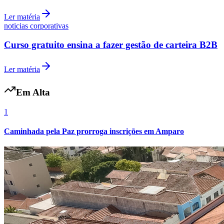
Ler matéria
noticias corporativas
Curso gratuito ensina a fazer gestão de carteira B2B
Vasco
Ler matéria
Em Alta
1
Caminhada pela Paz prorroga inscrições em Amparo