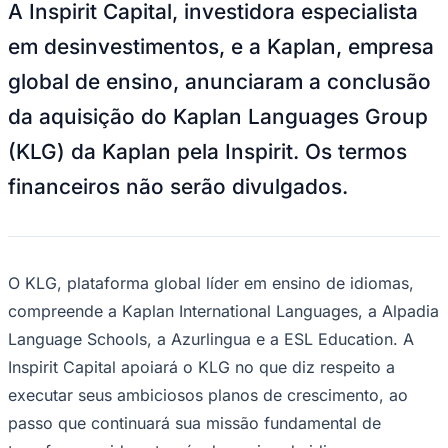
Julio
Jardim Líbano
Jardim Maria Cristina
Jardim Maria Helena
Jardim
A Inspirit Capital, investidora especialista
Mutinga
Jardim Paraíso
Jardim Paulista
Jardim Reginalice
Jardim São
Luís
Jardim São Pedro
Jardim São Silvestre
Jardim Silveira
Jardim
em desinvestimentos, e a Kaplan, empresa
Tupã
Jardim Tupanci
Mutinga
Nova Aldeinha
Osasco
Parque dos
global de ensino, anunciaram a conclusão
Camargos
Parque Imperial
Parque Santa Luzia
Parque Viana
Pirapora
do Bom Jesus
Recanto Phrynéa
Santana de
da aquisição do Kaplan Languages Group
Parnaíba
Silveira
Tamboré
Vale do Sol
Vila Barros
Vila Boa Vista
Vila
do Conde
Vila Engenho Novo
Vila Márcia
Vila Nossa Sra. da
(KLG) da Kaplan pela Inspirit. Os termos
Escada
Vila Porto
Votupoca
Para Sua Empresa
financeiros não serão divulgados.
Anuncie no Portal
Guia de Empresas
Divulgar Vagas
Novo
Publicidade Legal
O KLG, plataforma global líder em ensino de idiomas,
Negócios Regionais
Turismo
compreende a Kaplan International Languages, a Alpadia
Segurança Regional
Language Schools, a Azurlingua e a ESL Education. A
Hospitais Estaduais
Parques & Represas
Inspirit Capital apoiará o KLG no que diz respeito a
executar seus ambiciosos planos de crescimento, ao
Cidades da Região
Santana de Parnaíba
Osasco
Carapicuíba
Jandira
Itapevi
Cotia
Pirapora
passo que continuará sua missão fundamental de
do Bom Jesus
Araçariguama
Cajamar
Caieiras
Franco da