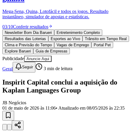
Divulgar Vagas
Novo
Publicidade Legal
Mega-Sena, Quina, Lotofácil e todos os jogos. Resultado
instantâneo, simulador de apostas e estatísticas.
Política
Eleições
03
/
10
Conferir resultados
Esportes
Saúde
Newsletter Bom Dia Barueri
Entretenimento Completo
Segurança
Resultados das Loterias
Esportes ao Vivo
Trânsito em Tempo Real
Cultura
Clima e Previsão do Tempo
Vagas de Emprego
Portal Pet
Meio Ambiente
Explore Barueri
Guia de Empresas
Obras
Publicidade
Anuncie Aqui
Educação
Seguir
Geral
3
min de leitura
Bairros de Barueri
Inspirit Capital conclui a aquisição do
Selecione sua região
Para notícias da sua região
Kaplan Languages Group
Aldeia
Aldeia da Serra
Aldeia de Barueri
Alphaville
Bairro
Jubran
Belval
Bethaville
Boa
JB Negócios
Vista
Califórnia
Carapicuíba
Centro
Chácaras Marco
Cidades da
01 de maio de 2026 às 11:06
• Atualizado em
08/05/2026 às 22:35
Região
Cotia
Cruz Preta
Engenho Novo
Fazenda
Militar
Itapevi
Jandira
Jardim Audir
Jardim Belval
Jardim
Califórnia
Jardim dos Altos
Jardim dos Camargos
Jardim
Esperança
Jardim Graziela
Jardim Iracema
Jardim Itaquiti
Jardim