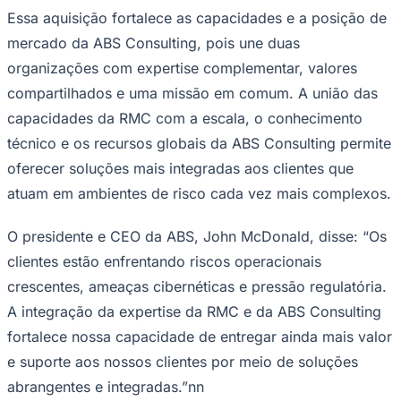
Consulting Inc. (ABS Consulting),
anunciou hoje a aquisição da RMC Global
(RMC), líder no fornecimento de soluções
de cibersegurança industrial, gestão de
riscos e resiliência.
Ceará
Este comunicado de imprensa inclui multimédia. Veja o
comunicado completo aqui:
https://www.businesswire.com/news/home/20260430
628033/pt/
(L to R): Vince Kuchar, President, RMC Global, and David
Wechsler, President and CEO, ABS Group