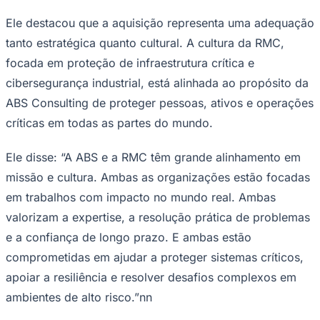
Essa aquisição fortalece as capacidades e a posição de
mercado da ABS Consulting, pois une duas
organizações com expertise complementar, valores
compartilhados e uma missão em comum. A união das
capacidades da RMC com a escala, o conhecimento
técnico e os recursos globais da ABS Consulting permite
oferecer soluções mais integradas aos clientes que
atuam em ambientes de risco cada vez mais complexos.
Goiás
O presidente e CEO da ABS, John McDonald, disse: “Os
clientes estão enfrentando riscos operacionais
crescentes, ameaças cibernéticas e pressão regulatória.
A integração da expertise da RMC e da ABS Consulting
fortalece nossa capacidade de entregar ainda mais valor
e suporte aos nossos clientes por meio de soluções
abrangentes e integradas.”nn