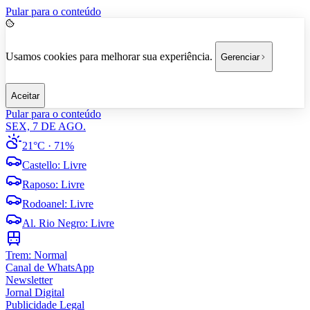
Pular para o conteúdo
Usamos cookies para melhorar sua experiência.
Gerenciar
Aceitar
Pular para o conteúdo
SEX, 7 DE AGO.
21°C
· 71%
Castello
:
Livre
Raposo
:
Livre
Rodoanel
:
Livre
Al. Rio Negro
:
Livre
Trem:
Normal
Canal de WhatsApp
Newsletter
Jornal Digital
Publicidade Legal