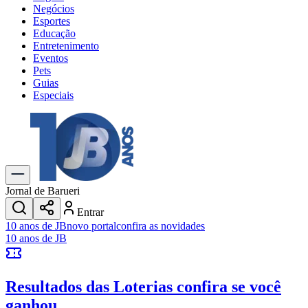
Negócios
Esportes
Educação
Entretenimento
Eventos
Pets
Guias
Especiais
Explore Tudo
Últimas Notícias
Previsão do Tempo
Trânsito e Rotas
Dia a Dia & Lazer
Jornal de Barueri
Transportes
Entrar
Gastronomia
10 anos de JB
novo portal
confira as novidades
Cinema & Shows
10 anos de JB
Jogos
Novo
Para Sua Empresa
Resultados das Loterias
confira se você
Anuncie no Portal
Cadastrar Empresa
ganhou