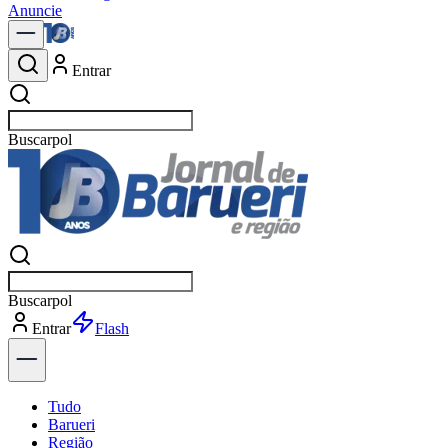
Anuncie
Entrar
Buscar
notíc
Buscar
notíc
Entrar
Explorar
Tudo
Barueri
Região