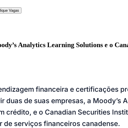
lique Vagas
dy’s Analytics Learning Solutions e o Canad
l
Bethaville
Boa Vista
Califórnia
Carapicuíba
Centro
Chácaras Marco
Cida
im dos Altos
Jardim dos Camargos
Jardim Esperança
Jardim Graziela
Jard
rendizagem financeira e certificações p
lista
Jardim Reginalice
Jardim São Luís
Jardim São Pedro
Jardim São Sil
uzia
Parque Viana
Pirapora do Bom Jesus
Recanto Phrynéa
Santana de P
r duas de suas empresas, a Moody’s An
 Porto
Votupoca
crédito, e o Canadian Securities Instit
or de serviços financeiros canadense.