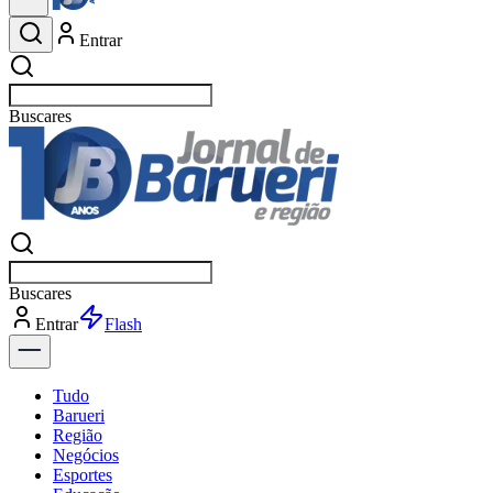
Entrar
Buscar
esportes
Buscar
esportes
Entrar
Flash
Tudo
Barueri
Região
Negócios
Esportes