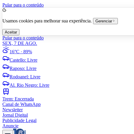
Pular para o conteúdo
Usamos cookies para melhorar sua experiência.
Gerenciar
Aceitar
Pular para o conteúdo
SEX, 7 DE AGO.
16°C
· 89%
Castello
:
Livre
Raposo
:
Livre
Rodoanel
:
Livre
Al. Rio Negro
:
Livre
Trem:
Encerrada
Canal de WhatsApp
Newsletter
Jornal Digital
Publicidade Legal
Anuncie