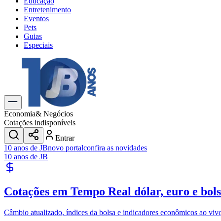
Educação
Entretenimento
Eventos
Pets
Guias
Especiais
Explore Tudo
Últimas Notícias
Previsão do Tempo
Trânsito e Rotas
Dia a Dia & Lazer
Economia
& Negócios
Transportes
Cotações indisponíveis
Gastronomia
Entrar
Cinema & Shows
10 anos de JB
novo portal
confira as novidades
Jogos
Novo
10 anos de JB
Para Sua Empresa
Anuncie no Portal
Cotações em Tempo Real
dólar, euro e bol
Cadastrar Empresa
Divulgar Vagas
Novo
Publicidade Legal
Câmbio atualizado, índices da bolsa e indicadores econômicos ao viv