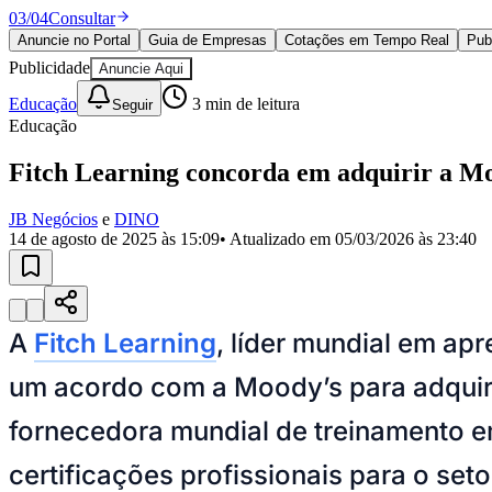
Política
03
/
04
Consultar
Eleições
Anuncie no Portal
Guia de Empresas
Cotações em Tempo Real
Pub
Esportes
Publicidade
Anuncie Aqui
Saúde
Segurança
Educação
3
min de leitura
Seguir
Cultura
Educação
Meio Ambiente
Obras
Fitch Learning concorda em adquirir a Moo
Educação
Bairros de Barueri
JB Negócios
e
DINO
14 de agosto de 2025 às 15:09
• Atualizado em
05/03/2026 às 23:40
Selecione sua região
Para notícias da sua região
Aldeia
Aldeia da Serra
Aldeia de Barueri
Alphaville
Bairro Jubran
Belva
Militar
Itapevi
Jandira
Jardim Audir
Jardim Belval
Jardim Califórnia
Jard
A
Fitch Learning
, líder mundial em ap
Cristina
Jardim Maria Helena
Jardim Mutinga
Jardim Paraíso
Jardim Pau
Aldeinha
Osasco
Parque dos Camargos
Parque Imperial
Parque Santa L
um acordo com a Moody’s para adquiri
Conde
Vila Engenho Novo
Vila Márcia
Vila Nossa Sra. da Escada
Vila
Para Sua Empresa
fornecedora mundial de treinamento em 
Anuncie no Portal
Guia de Empresas
certificações profissionais para o set
Divulgar Vagas
Novo