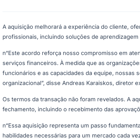
Publicidade Legal
Negócios Regionais
Turismo
Segurança Regional
A aquisição melhorará a experiência do cliente, of
Hospitais Estaduais
profissionais, incluindo soluções de aprendizagem
Parques & Represas
Cidades da Região
n“Este acordo reforça nosso compromisso em atend
Santana de Parnaíba
Osasco
Carapicuíba
Jandira
Itapevi
Cotia
Pirapora 
Para Sua Empresa
serviços financeiros. À medida que as organizaç
Anuncie Regional
funcionários e as capacidades da equipe, nossas so
Guia de Empresas
Vagas na Região
Novo
organizacional”, disse Andreas Karaiskos, diretor e
Hub de Negócios
Guia Comercial
Os termos da transação não foram revelados. A aqu
Selo Verificado
Portal Educacional
fechamento, incluindo o recebimento das aprovaçõe
Agenda de Vestibulares
Vagas de Emprego
Concursos
n“Essa aquisição representa um passo fundamenta
habilidades necessárias para um mercado cada vez
Panorama Econômico