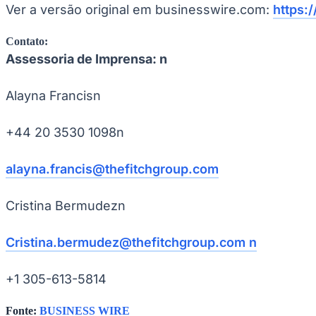
Copa do Brasil
Ver a versão original em businesswire.com:
https
Libertadores
Sul-Americana
Contato:
Copa América
Assessoria de Imprensa: n
Champions League
Premier League
La Liga
Alayna Francisn
Bundesliga
Mundial 2026
+44 20 3530 1098n
Times - Ir direto
alayna.francis@thefitchgroup.com
Cristina Bermudezn
Cristina.bermudez@thefitchgroup.com n
+1 305-613-5814
Fonte:
BUSINESS WIRE