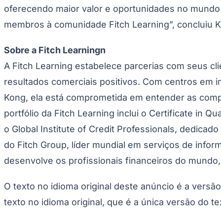
oferecendo maior valor e oportunidades no mundo
Panorama Econômico
membros à comunidade Fitch Learning”, concluiu K
Para Sua Empresa
Anuncie no Portal
Sobre a Fitch Learningn
Verificar Empresa
Novo
Anunciar Vagas
Novo
A Fitch Learning estabelece parcerias com seus c
Publicidade Legal
resultados comerciais positivos. Com centros em i
NBA
NFL
Kong, ela está comprometida em entender as comp
Fórmula 1
portfólio da Fitch Learning inclui o Certificate in 
UFC
Tênis (ATP)
o Global Institute of Credit Professionals, dedica
MLB
NHL
do Fitch Group, líder mundial em serviços de info
Atletismo
Vôlei
desenvolve os profissionais financeiros do mundo
NBB
Competições de Futebol
O texto no idioma original deste anúncio é a versã
Brasileirão Série A
texto no idioma original, que é a única versão do te
Brasileirão Série B
Paulistão