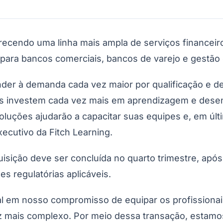
erecendo uma linha mais ampla de serviços financeir
 para bancos comerciais, bancos de varejo e gestão
er à demanda cada vez maior por qualificação e de
do Bom Jesus
Araçariguama
Cajamar
Caieiras
Franco da Rocha
Francisco 
ões investem cada vez mais em aprendizagem e dese
luções ajudarão a capacitar suas equipes e, em últ
xecutivo da Fitch Learning.
isição deve ser concluída no quarto trimestre, apó
s regulatórias aplicáveis.
l em nosso compromisso de equipar os profissionai
 mais complexo. Por meio dessa transação, estamos