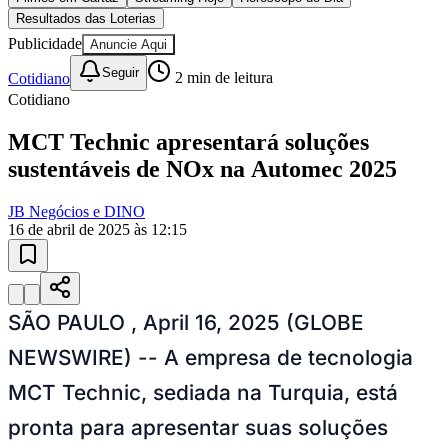
Filmes em Cartaz
Streaming Hoje
Horóscopo do Dia
Resultados das Loterias
Publicidade
Anuncie Aqui
Seguir
Cotidiano
2
min de leitura
Cotidiano
MCT Technic apresentará soluções
sustentáveis de NOx na Automec 2025
JB Negócios e DINO
16 de abril de 2025 às 12:15
SÃO PAULO , April 16, 2025 (GLOBE
NEWSWIRE) -- A empresa de tecnologia
Vitória
MCT Technic, sediada na Turquia, está
pronta para apresentar suas soluções