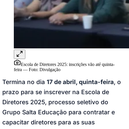
Rocha
Francisco Morato
Taboão da Serra
Embu das Artes
São Roque
Para Sua Empresa
Anuncie Regional
Guia de Empresas
Vagas na Região
Novo
Hub de Negócios
Guia Comercial
Selo Verificado
Portal Educacional
Agenda de Vestibulares
Vagas de Emprego
Escola de Diretores 2025: inscrições vão até quinta-
Concursos
feira
—
Foto:
Divulgação
Panorama Econômico
Termina no dia
17 de abril, quinta-feira
, o
Panorama Econômico
prazo para se inscrever na Escola de
Para Sua Empresa
Diretores 2025, processo seletivo do
Anuncie no Portal
Grupo Salta Educação para contratar e
Verificar Empresa
Novo
Anunciar Vagas
Novo
capacitar diretores para as suas
Publicidade Legal