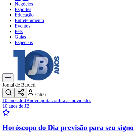
Negócios
Esportes
Educação
Entretenimento
Eventos
Pets
Guias
Especiais
Explore Tudo
Últimas Notícias
Previsão do Tempo
Trânsito e Rotas
Dia a Dia & Lazer
Jornal de Barueri
Transportes
Entrar
Gastronomia
10 anos de JB
novo portal
confira as novidades
Cinema & Shows
10 anos de JB
Jogos
Novo
Para Sua Empresa
Horóscopo do Dia
previsão para seu signo
Anuncie no Portal
Cadastrar Empresa