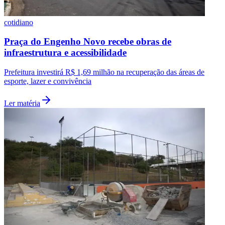
cotidiano
Praça do Engenho Novo recebe obras de
infraestrutura e acessibilidade
Prefeitura investirá R$ 1,69 milhão na recuperação das áreas de
esporte, lazer e convivência
Ler matéria
Santos