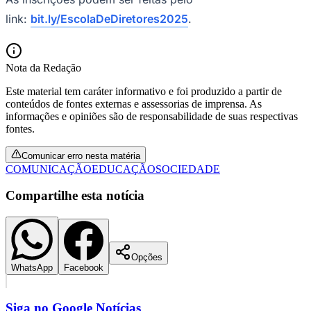
link:
bit.ly/EscolaDeDiretores2025
.
Corinthians
Nota da Redação
Este material tem caráter informativo e foi produzido a partir de
conteúdos de fontes externas e assessorias de imprensa. As
informações e opiniões são de responsabilidade de suas respectivas
fontes.
Comunicar erro nesta matéria
COMUNICAÇÃO
EDUCAÇÃO
SOCIEDADE
Compartilhe esta notícia
Opções
WhatsApp
Facebook
Siga no
Google Notícias