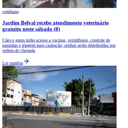
cotidiano
Jardim Belval recebe atendimento veterinário
gratuito neste sábado (8)
Cães e gatos terão acesso a vacinas, vermífugos, controle de
parasitas e triagem para castração; senhas serão distribuídas por
ordem de chegada
Ler matéria
São Paulo