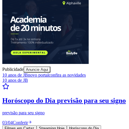
Publicidade
Anuncie Aqui
10 anos de JB
novo portal
confira as novidades
10 anos de JB
Bragantino
Resultados das Loterias
confira se ganhou
Mega-Sena, Quina, Lotofácil e todos os jogos. Resultado
instantâneo.
04
/
04
Ver resultados