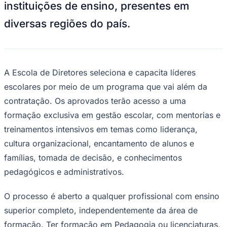
instituições de ensino, presentes em
NBA
NFL
diversas regiões do país.
Fórmula 1
UFC
Tênis (ATP)
MLB
NHL
Atletismo
A Escola de Diretores seleciona e capacita líderes
Vôlei
escolares por meio de um programa que vai além da
NBB
contratação. Os aprovados terão acesso a uma
Competições de Futebol
formação exclusiva em gestão escolar, com mentorias e
Brasileirão Série A
treinamentos intensivos em temas como liderança,
Brasileirão Série B
Paulistão
cultura organizacional, encantamento de alunos e
Copa do Brasil
famílias, tomada de decisão, e conhecimentos
Libertadores
Sul-Americana
pedagógicos e administrativos.
Copa América
Champions League
Premier League
O processo é aberto a qualquer profissional com ensino
La Liga
superior completo, independentemente da área de
Bundesliga
Mundial 2026
formação. Ter formação em Pedagogia ou licenciaturas,