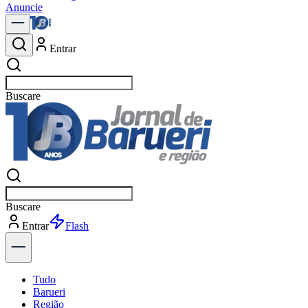
Anuncie
Entrar
Buscar
notí
Buscar
notí
Entrar
Explorar
Tudo
Barueri
Região