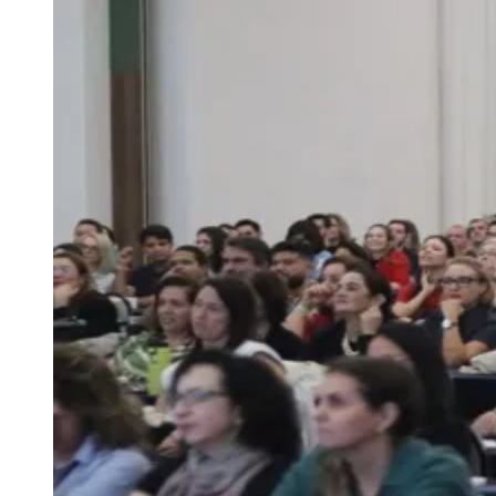
Julio
Jardim Líbano
Jardim Maria Cristina
Jardim Maria Helena
Jardim
Mutinga
Jardim Paraíso
Jardim Paulista
Jardim Reginalice
Jardim São
Luís
Jardim São Pedro
Jardim São Silvestre
Jardim Silveira
Jardim
Tupã
Jardim Tupanci
Mutinga
Nova Aldeinha
Osasco
Parque dos
Camargos
Parque Imperial
Parque Santa Luzia
Parque Viana
Pirapora
do Bom Jesus
Recanto Phrynéa
Santana de
Parnaíba
Silveira
Tamboré
Vale do Sol
Vila Barros
Vila Boa Vista
Vila
do Conde
Vila Engenho Novo
Vila Márcia
Vila Nossa Sra. da
Escada
Vila Porto
Votupoca
Para Sua Empresa
Anuncie no Portal
Guia de Empresas
Divulgar Vagas
Novo
Publicidade Legal
Negócios Regionais
Turismo
Segurança Regional
Hospitais Estaduais
Parques & Represas
Cidades da Região
Santana de Parnaíba
Osasco
Carapicuíba
Jandira
Itapevi
Cotia
Pirapora
do Bom Jesus
Araçariguama
Cajamar
Caieiras
Franco da