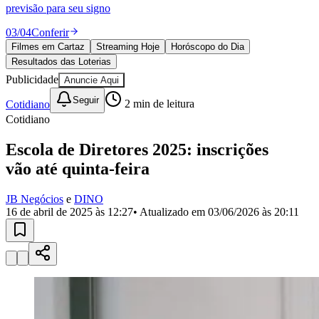
Divulgar Vagas
Novo
previsão para seu signo
Publicidade Legal
03
/
04
Conferir
Política
Filmes em Cartaz
Streaming Hoje
Horóscopo do Dia
Eleições
Resultados das Loterias
Esportes
Saúde
Publicidade
Anuncie Aqui
Segurança
Seguir
Cotidiano
2
min de leitura
Cultura
Meio Ambiente
Cotidiano
Obras
Educação
Escola de Diretores 2025: inscrições
vão até quinta-feira
Bairros de Barueri
JB Negócios
e
DINO
Selecione sua região
Para notícias da sua região
16 de abril de 2025 às 12:27
• Atualizado em
03/06/2026 às 20:11
Aldeia
Aldeia da Serra
Aldeia de Barueri
Alphaville
Bairro
Jubran
Belval
Bethaville
Boa
Vista
Califórnia
Carapicuíba
Centro
Chácaras Marco
Cidades da
Região
Cotia
Cruz Preta
Engenho Novo
Fazenda
Militar
Itapevi
Jandira
Jardim Audir
Jardim Belval
Jardim
Califórnia
Jardim dos Altos
Jardim dos Camargos
Jardim
Esperança
Jardim Graziela
Jardim Iracema
Jardim Itaquiti
Jardim