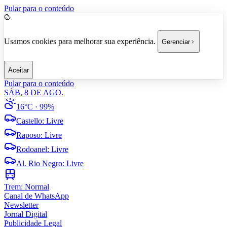
Pular para o conteúdo
Usamos cookies para melhorar sua experiência.
Gerenciar
Aceitar
Pular para o conteúdo
SÁB, 8 DE AGO.
16°C
· 99%
Castello
:
Livre
Raposo
:
Livre
Rodoanel
:
Livre
Al. Rio Negro
:
Livre
Trem:
Normal
Canal de WhatsApp
Newsletter
Jornal Digital
Publicidade Legal