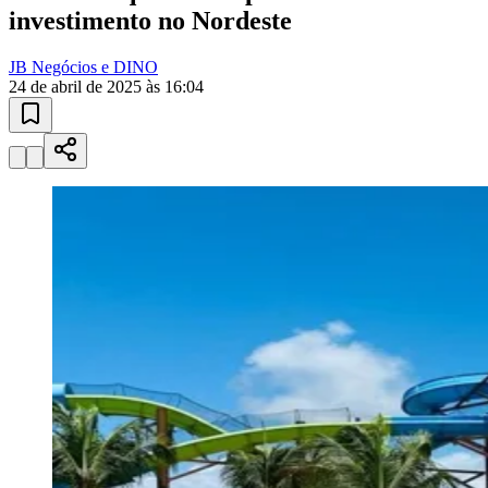
10 anos de JB
novo portal
confira as novidades
10 anos de JB
Ceará
Instituições de Ensino
escolas e
universidades
Encontre escolas, cursos técnicos e universidades em Barueri e
região.
01
/
03
Conhecer
Instituições de Ensino
Vagas em Educação
Newsletter Educação
Publicidade
Anuncie Aqui
Seguir
Turismo e Viagem
3
min de leitura
Turismo e Viagem