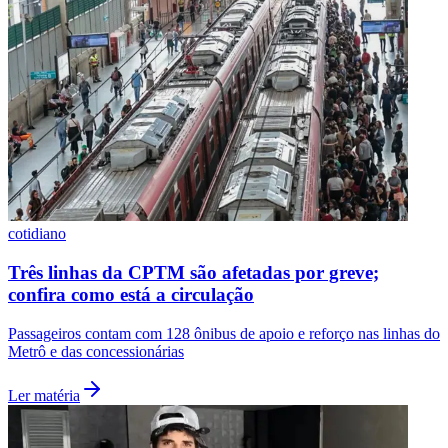
Vasco
cotidiano
Três linhas da CPTM são afetadas por greve;
confira como está a circulação
Passageiros contam com 128 ônibus de apoio e reforço nas linhas do
Metrô e das concessionárias
Ler matéria