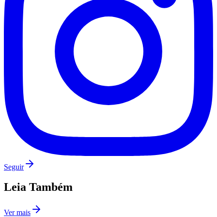
Seguir
Leia Também
Flamengo
Ver mais