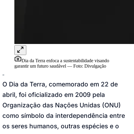
Rocha
Francisco Morato
Taboão da Serra
Embu das Artes
São Roque
Para Sua Empresa
Anuncie Regional
Guia de Empresas
Vagas na Região
Novo
Hub de Negócios
Guia Comercial
Selo Verificado
Portal Educacional
Agenda de Vestibulares
Dia da Terra enfoca a sustentabilidade visando
Vagas de Emprego
garantir um futuro saudável
—
Foto:
Divulgação
Concursos
"
Panorama Econômico
O Dia da Terra, comemorado em 22 de
Panorama Econômico
abril, foi oficializado em 2009 pela
Para Sua Empresa
Organização das Nações Unidas (ONU)
Anuncie no Portal
como símbolo da interdependência entre
Verificar Empresa
Novo
Anunciar Vagas
Novo
os seres humanos, outras espécies e o
Publicidade Legal