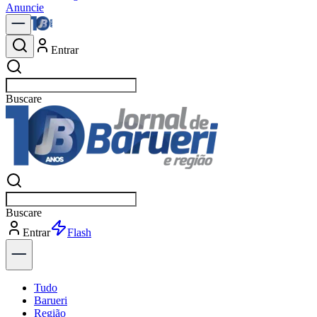
Anuncie
Entrar
Buscar
notíc
Buscar
notíc
Entrar
Explorar
Tudo
Barueri
Região