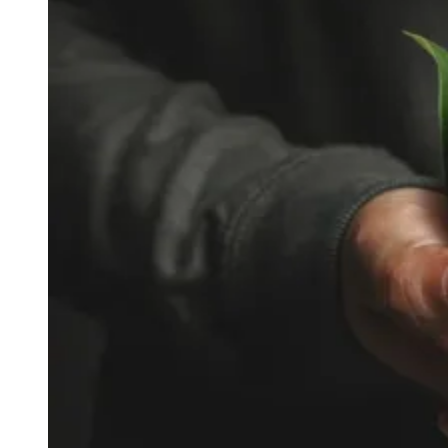
Julio
Jardim Líbano
Jardim Maria Cristina
Jardim Maria Helena
Jardim
Mutinga
Jardim Paraíso
Jardim Paulista
Jardim Reginalice
Jardim São
Luís
Jardim São Pedro
Jardim São Silvestre
Jardim Silveira
Jardim
Tupã
Jardim Tupanci
Mutinga
Nova Aldeinha
Osasco
Parque dos
Camargos
Parque Imperial
Parque Santa Luzia
Parque Viana
Pirapora
do Bom Jesus
Recanto Phrynéa
Santana de
Parnaíba
Silveira
Tamboré
Vale do Sol
Vila Barros
Vila Boa Vista
Vila
do Conde
Vila Engenho Novo
Vila Márcia
Vila Nossa Sra. da
Escada
Vila Porto
Votupoca
Para Sua Empresa
Anuncie no Portal
Guia de Empresas
Divulgar Vagas
Novo
Publicidade Legal
Negócios Regionais
Turismo
Segurança Regional
Hospitais Estaduais
Parques & Represas
Cidades da Região
Santana de Parnaíba
Osasco
Carapicuíba
Jandira
Itapevi
Cotia
Pirapora
do Bom Jesus
Araçariguama
Cajamar
Caieiras
Franco da