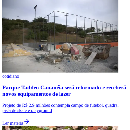
cotidiano
Parque Taddeo Cananéia será reformado e receberá
novos equipamentos de lazer
Projeto de R$ 2,9 milhões contempla campo de futebol, quadra,
pista de skate e playground
Ler matéria