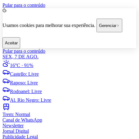
Pular para o conteúdo
Usamos cookies para melhorar sua experiência.
Gerenciar
Aceitar
Pular para o conteúdo
SEX, 7 DE AGO.
16°C
· 91%
Castello
:
Livre
Raposo
:
Livre
Rodoanel
:
Livre
Al. Rio Negro
:
Livre
Trem:
Normal
Canal de WhatsApp
Newsletter
Jornal Digital
Publicidade Legal