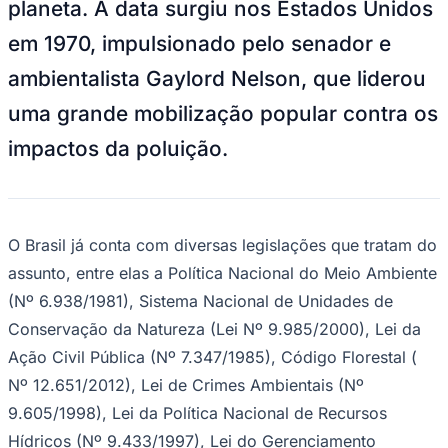
planeta. A data surgiu nos Estados Unidos
NBA
NFL
em 1970, impulsionado pelo senador e
Fórmula 1
UFC
ambientalista Gaylord Nelson, que liderou
Tênis (ATP)
MLB
uma grande mobilização popular contra os
NHL
Atletismo
impactos da poluição.
Vôlei
NBB
Competições de Futebol
Brasileirão Série A
O Brasil já conta com diversas legislações que tratam do
Brasileirão Série B
assunto, entre elas a Política Nacional do Meio Ambiente
Paulistão
Copa do Brasil
(Nº 6.938/1981), Sistema Nacional de Unidades de
Libertadores
Conservação da Natureza (Lei Nº 9.985/2000), Lei da
Sul-Americana
Copa América
Ação Civil Pública (Nº 7.347/1985), Código Florestal (
Champions League
Premier League
Nº 12.651/2012), Lei de Crimes Ambientais (Nº
La Liga
9.605/1998), Lei da Política Nacional de Recursos
Bundesliga
Mundial 2026
Hídricos (Nº 9.433/1997), Lei do Gerenciamento