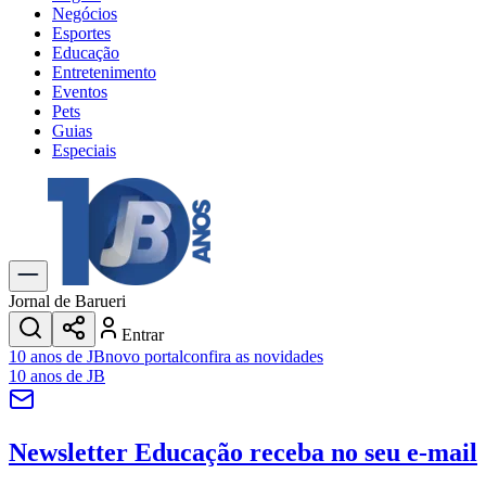
Negócios
Esportes
Educação
Entretenimento
Eventos
Pets
Guias
Especiais
Explore Tudo
Últimas Notícias
Previsão do Tempo
Trânsito e Rotas
Dia a Dia & Lazer
Jornal de Barueri
Transportes
Entrar
Gastronomia
10 anos de JB
novo portal
confira as novidades
Cinema & Shows
10 anos de JB
Jogos
Novo
Para Sua Empresa
Newsletter Educação
receba no seu e-mail
Anuncie no Portal
Cadastrar Empresa