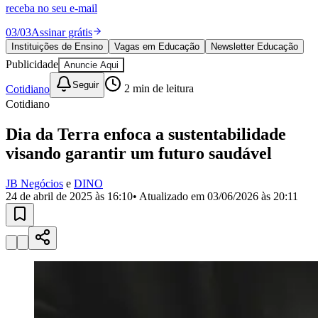
Divulgar Vagas
Novo
receba no seu e-mail
Publicidade Legal
03
/
03
Assinar grátis
Política
Instituições de Ensino
Vagas em Educação
Newsletter Educação
Eleições
Publicidade
Anuncie Aqui
Esportes
Saúde
Seguir
Cotidiano
2
min de leitura
Segurança
Cotidiano
Cultura
Meio Ambiente
Obras
Dia da Terra enfoca a sustentabilidade
Educação
visando garantir um futuro saudável
Bairros de Barueri
JB Negócios
e
DINO
24 de abril de 2025 às 16:10
• Atualizado em
03/06/2026 às 20:11
Selecione sua região
Para notícias da sua região
Aldeia
Aldeia da Serra
Aldeia de Barueri
Alphaville
Bairro
Jubran
Belval
Bethaville
Boa
Vista
Califórnia
Carapicuíba
Centro
Chácaras Marco
Cidades da
Região
Cotia
Cruz Preta
Engenho Novo
Fazenda
Militar
Itapevi
Jandira
Jardim Audir
Jardim Belval
Jardim
Califórnia
Jardim dos Altos
Jardim dos Camargos
Jardim
Esperança
Jardim Graziela
Jardim Iracema
Jardim Itaquiti
Jardim