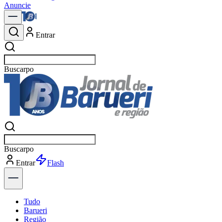
Anuncie
Entrar
Buscar
notí
Buscar
notí
Entrar
Explorar
Tudo
Barueri
Região