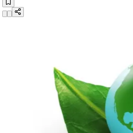
Julio
Jardim Líbano
Jardim Maria Cristina
Jardim Maria Helena
Jardim
Mutinga
Jardim Paraíso
Jardim Paulista
Jardim Reginalice
Jardim São
Luís
Jardim São Pedro
Jardim São Silvestre
Jardim Silveira
Jardim
Tupã
Jardim Tupanci
Mutinga
Nova Aldeinha
Osasco
Parque dos
Camargos
Parque Imperial
Parque Santa Luzia
Parque Viana
Pirapora
do Bom Jesus
Recanto Phrynéa
Santana de
Parnaíba
Silveira
Tamboré
Vale do Sol
Vila Barros
Vila Boa Vista
Vila
do Conde
Vila Engenho Novo
Vila Márcia
Vila Nossa Sra. da
Escada
Vila Porto
Votupoca
Para Sua Empresa
Anuncie no Portal
Guia de Empresas
Divulgar Vagas
Novo
Publicidade Legal
Negócios Regionais
Turismo
Segurança Regional
Hospitais Estaduais
Parques & Represas
Cidades da Região
Santana de Parnaíba
Osasco
Carapicuíba
Jandira
Itapevi
Cotia
Pirapora
do Bom Jesus
Araçariguama
Cajamar
Caieiras
Franco da