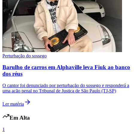
Perturbação do sossego
Barulho de carros em Alphaville leva Fiuk ao banco
Grêmio
dos réus
O cantor foi denunciado por perturbação do sossego e responderá a
uma ação penal no Tribunal de Justiça de São Paulo (TJ-SP)
Ler matéria
Em Alta
1