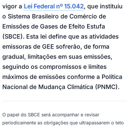
NBA
vigor a
Lei Federal nº 15.042
, que instituiu
NFL
Fórmula 1
o Sistema Brasileiro de Comércio de
UFC
Tênis (ATP)
Emissões de Gases de Efeito Estufa
MLB
NHL
(SBCE). Esta lei define que as atividades
Atletismo
Vôlei
emissoras de GEE sofrerão, de forma
NBB
gradual, limitações em suas emissões,
Competições de Futebol
seguindo os compromissos e limites
Brasileirão Série A
Brasileirão Série B
máximos de emissões conforme a Política
Paulistão
Copa do Brasil
Nacional de Mudança Climática (PNMC).
Libertadores
Sul-Americana
Copa América
Champions League
Premier League
O papel do SBCE será acompanhar e revisar
La Liga
Bundesliga
periodicamente as obrigações que ultrapassarem o teto
Mundial 2026