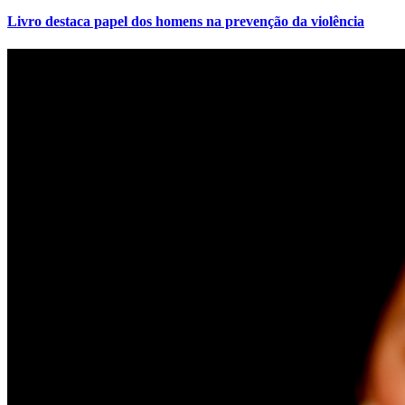
Livro destaca papel dos homens na prevenção da violência
Internacional