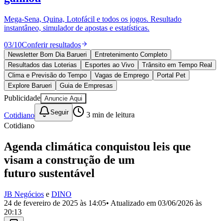
Divulgar Vagas
Novo
Publicidade Legal
Mega-Sena, Quina, Lotofácil e todos os jogos. Resultado
instantâneo, simulador de apostas e estatísticas.
Política
Eleições
03
/
10
Conferir resultados
Esportes
Saúde
Newsletter Bom Dia Barueri
Entretenimento Completo
Segurança
Resultados das Loterias
Esportes ao Vivo
Trânsito em Tempo Real
Cultura
Clima e Previsão do Tempo
Vagas de Emprego
Portal Pet
Meio Ambiente
Explore Barueri
Guia de Empresas
Obras
Publicidade
Anuncie Aqui
Educação
Seguir
Cotidiano
3
min de leitura
Bairros de Barueri
Cotidiano
Selecione sua região
Para notícias da sua região
Agenda climática conquistou leis que
visam a construção de um
Aldeia
Aldeia da Serra
Aldeia de Barueri
Alphaville
Bairro
Jubran
Belval
Bethaville
Boa
futuro sustentável
Vista
Califórnia
Carapicuíba
Centro
Chácaras Marco
Cidades da
Região
Cotia
Cruz Preta
Engenho Novo
Fazenda
JB Negócios
e
DINO
Militar
Itapevi
Jandira
Jardim Audir
Jardim Belval
Jardim
24 de fevereiro de 2025 às 14:05
• Atualizado em
03/06/2026 às
Califórnia
Jardim dos Altos
Jardim dos Camargos
Jardim
20:13
Esperança
Jardim Graziela
Jardim Iracema
Jardim Itaquiti
Jardim