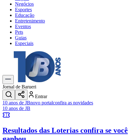
Negócios
Esportes
Educação
Entretenimento
Eventos
Pets
Guias
Especiais
Explore Tudo
Últimas Notícias
Previsão do Tempo
Trânsito e Rotas
Dia a Dia & Lazer
Jornal de Barueri
Transportes
Entrar
Gastronomia
10 anos de JB
novo portal
confira as novidades
Cinema & Shows
10 anos de JB
Jogos
Novo
Para Sua Empresa
Resultados das Loterias
confira se você
Anuncie no Portal
Cadastrar Empresa
ganhou