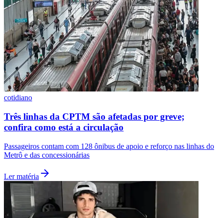
Botafogo
cotidiano
Três linhas da CPTM são afetadas por greve;
confira como está a circulação
Passageiros contam com 128 ônibus de apoio e reforço nas linhas do
Metrô e das concessionárias
Ler matéria