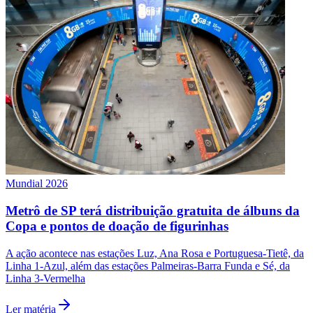
Rocha
Francisco Morato
Taboão da Serra
Embu das Artes
São Roque
Para Sua Empresa
Anuncie Regional
Guia de Empresas
Vagas na Região
Novo
Hub de Negócios
Guia Comercial
Selo Verificado
Portal Educacional
Agenda de Vestibulares
Vagas de Emprego
Concursos
Mundial 2026
Panorama Econômico
Panorama Econômico
Metrô de SP terá distribuição gratuita de álbuns da
Copa e pontos de doação de figurinhas
Para Sua Empresa
A ação acontece nas estações Luz, Ana Rosa e Portuguesa-Tietê, da
Anuncie no Portal
Linha 1-Azul, além das estações Palmeiras-Barra Funda e Sé, da
Verificar Empresa
Novo
Linha 3-Vermelha
Anunciar Vagas
Novo
Publicidade Legal
Ler matéria