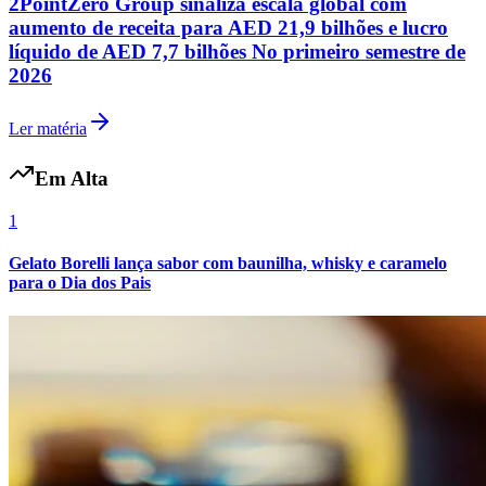
cultura
Goiás
São Roque recebe festival gratuito com Banda
Malta, Di Ferrero e Toni Garrido
Evento começa neste sábado (1º) e terá rock, pagode, sertanejo,
tributos musicais e atrações para crianças
Ler matéria
cultura
2PointZero Group sinaliza escala global com