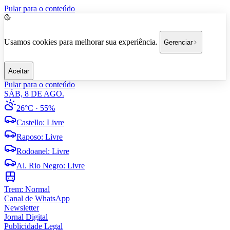
Pular para o conteúdo
Usamos cookies para melhorar sua experiência.
Gerenciar
Aceitar
Pular para o conteúdo
SÁB, 8 DE AGO.
26°C
· 55%
Castello
:
Livre
Raposo
:
Livre
Rodoanel
:
Livre
Al. Rio Negro
:
Livre
Trem:
Normal
Canal de WhatsApp
Newsletter
Jornal Digital
Publicidade Legal