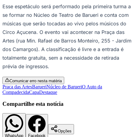
23, às 18h, haverá duas apresentações do
Núcleo de Teatro de Barueri trazendo para
a Praça das Artes um clássico brasileiro,
“O Auto da Compadecida”, de Ariano
Suassuna.
Na peça, dirigida por Nana Pequini, o público é levado à
cidade de Taperoá em conjunto com um circo, onde
será possível conhecer alguns cidadãos locais, como,
por exemplo, o padeiro e sua ilustre esposa, os
representantes do clero local, Antonio Moraes, que é o
coronel da cidade, e os dois protagonistas dessa
história, Chicó e João Grilo.