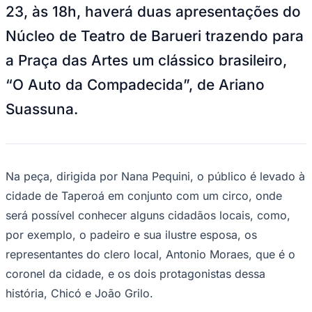
Espetáculo na Praça das Artes faz releitura do
clássico brasileiro, de Ariano Suassuna (Foto:
Divulgação)
—
Foto:
AUto da compadecida
Vitória
Neste sábado, dia 22, às 20h, e domingo,