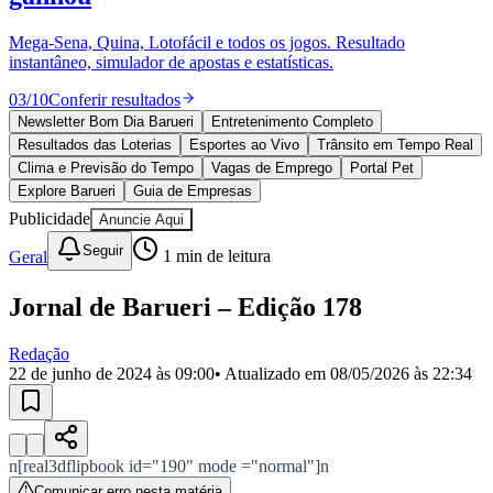
Divulgar Vagas
Novo
Publicidade Legal
Mega-Sena, Quina, Lotofácil e todos os jogos. Resultado
instantâneo, simulador de apostas e estatísticas.
Política
Eleições
03
/
10
Conferir resultados
Esportes
Saúde
Newsletter Bom Dia Barueri
Entretenimento Completo
Segurança
Resultados das Loterias
Esportes ao Vivo
Trânsito em Tempo Real
Cultura
Clima e Previsão do Tempo
Vagas de Emprego
Portal Pet
Meio Ambiente
Explore Barueri
Guia de Empresas
Obras
Publicidade
Anuncie Aqui
Educação
Seguir
Geral
1
min de leitura
Bairros de Barueri
Jornal de Barueri – Edição 178
Selecione sua região
Para notícias da sua região
Redação
Aldeia
Aldeia da Serra
Aldeia de Barueri
Alphaville
Bairro
22 de junho de 2024 às 09:00
• Atualizado em
08/05/2026 às 22:34
Jubran
Belval
Bethaville
Boa
Vista
Califórnia
Carapicuíba
Centro
Chácaras Marco
Cidades da
Região
Cotia
Cruz Preta
Engenho Novo
Fazenda
Militar
Itapevi
Jandira
Jardim Audir
Jardim Belval
Jardim
Califórnia
Jardim dos Altos
Jardim dos Camargos
Jardim
n[real3dflipbook id="190" mode ="normal"]n
Esperança
Jardim Graziela
Jardim Iracema
Jardim Itaquiti
Jardim
Comunicar erro nesta matéria