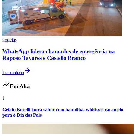
Corinthians
noticias
WhatsApp lidera chamados de emergência na
Raposo Tavares e Castello Branco
Ler matéria
Em Alta
1
Gelato Borelli lança sabor com baunilha, whisky e caramelo
para o Dia dos Pais