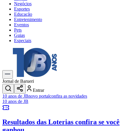
Negócios
Esportes
Educação
Entretenimento
Eventos
Pets
Guias
Especiais
Explore Tudo
Últimas Notícias
Previsão do Tempo
Trânsito e Rotas
Dia a Dia & Lazer
Jornal de Barueri
Transportes
Entrar
Gastronomia
10 anos de JB
novo portal
confira as novidades
Cinema & Shows
10 anos de JB
Jogos
Novo
Para Sua Empresa
Resultados das Loterias
confira se você
Anuncie no Portal
Cadastrar Empresa
ganhou