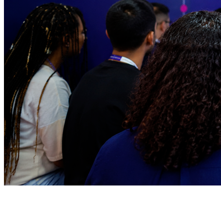
Atlético-MG