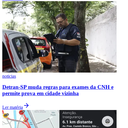
NBA
NFL
Fórmula 1
UFC
Tênis (ATP)
MLB
NHL
Atletismo
Vôlei
NBB
Competições de Futebol
Brasileirão Série A
Brasileirão Série B
noticias
Paulistão
Copa do Brasil
Detran-SP muda regras para exames da CNH e
Libertadores
permite prova em cidade vizinha
Sul-Americana
Copa América
Champions League
Ler matéria
Premier League
La Liga
Bundesliga
Mundial 2026