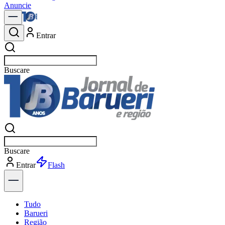
Anuncie
Entrar
Buscar
no
Buscar
no
Entrar
Explorar
Tudo
Barueri
Região