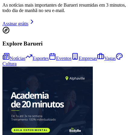
Cruzeiro
As notícias mais importantes de Barueri resumidas em 3 minutos,
todo dia de manhã no seu e-mail.
Assinar grátis
Explore Barueri
Notícias
Esportes
Eventos
Empresas
Vagas
Cultura