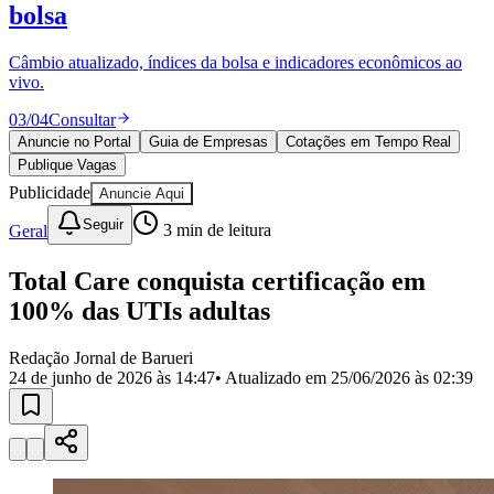
Divulgar Vagas
Novo
Publicidade Legal
Publique vagas e encontre os melhores profissionais da região.
Política
04
/
04
Publicar
Eleições
Anuncie no Portal
Guia de Empresas
Cotações em Tempo Real
Esportes
Publique Vagas
Saúde
Segurança
Publicidade
Anuncie Aqui
Cultura
Seguir
Geral
3
min de leitura
Meio Ambiente
Obras
Educação
Total Care conquista certificação em
100% das UTIs adultas
Bairros de Barueri
Redação Jornal de Barueri
Selecione sua região
Para notícias da sua região
24 de junho de 2026 às 14:47
• Atualizado em
25/06/2026 às 02:39
Aldeia
Aldeia da Serra
Aldeia de Barueri
Alphaville
Bairro
Jubran
Belval
Bethaville
Boa
Vista
Califórnia
Carapicuíba
Centro
Chácaras Marco
Cidades da
Região
Cotia
Cruz Preta
Engenho Novo
Fazenda
Militar
Itapevi
Jandira
Jardim Audir
Jardim Belval
Jardim
Califórnia
Jardim dos Altos
Jardim dos Camargos
Jardim
Esperança
Jardim Graziela
Jardim Iracema
Jardim Itaquiti
Jardim