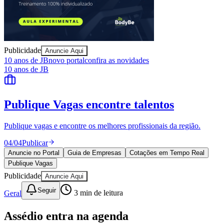
Publicidade
Anuncie Aqui
10 anos de JB
novo portal
confira as novidades
10 anos de JB
Publique Vagas
encontre talentos
Publique vagas e encontre os melhores profissionais da região.
04
/
04
Publicar
Anuncie no Portal
Guia de Empresas
Cotações em Tempo Real
Publique Vagas
Publicidade
Anuncie Aqui
Seguir
Geral
3
min de leitura
Assédio entra na agenda
Vitória
ESG das empresas