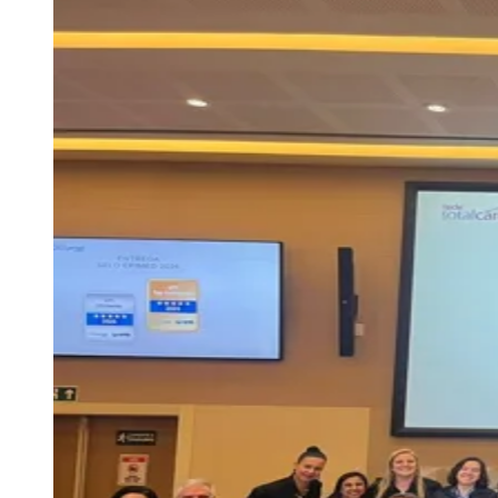
Julio
Jardim Líbano
Jardim Maria Cristina
Jardim Maria Helena
Jardim
Mutinga
Jardim Paraíso
Jardim Paulista
Jardim Reginalice
Jardim São
Luís
Jardim São Pedro
Jardim São Silvestre
Jardim Silveira
Jardim
Tupã
Jardim Tupanci
Mutinga
Nova Aldeinha
Osasco
Parque dos
Camargos
Parque Imperial
Parque Santa Luzia
Parque Viana
Pirapora
do Bom Jesus
Recanto Phrynéa
Santana de
Parnaíba
Silveira
Tamboré
Vale do Sol
Vila Barros
Vila Boa Vista
Vila
do Conde
Vila Engenho Novo
Vila Márcia
Vila Nossa Sra. da
Escada
Vila Porto
Votupoca
Para Sua Empresa
Anuncie no Portal
Guia de Empresas
Divulgar Vagas
Novo
Publicidade Legal
Negócios Regionais
Turismo
Segurança Regional
Hospitais Estaduais
Parques & Represas
Cidades da Região
Santana de Parnaíba
Osasco
Carapicuíba
Jandira
Itapevi
Cotia
Pirapora
do Bom Jesus
Araçariguama
Cajamar
Caieiras
Franco da