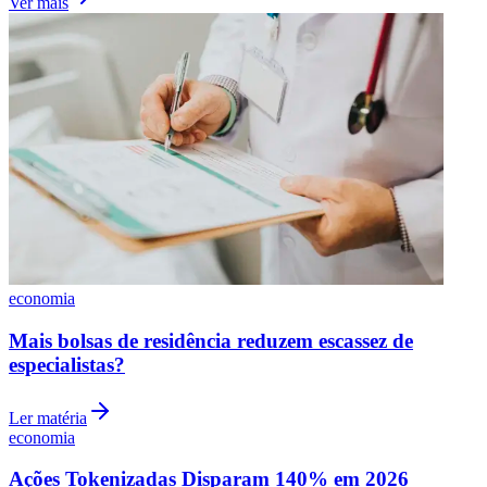
economia
Mais bolsas de residência reduzem escassez de
especialistas?
Ler matéria
economia
Flamengo
Ações Tokenizadas Disparam 140% em 2026
Segundo Mapeamento do Mercado da Nova
Pesquisa da DeFiLlama