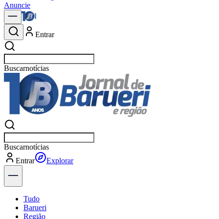
Anuncie
Entrar
Buscar
notícias
Buscar
notícias
Entrar
Explorar
Tudo
Barueri
Região