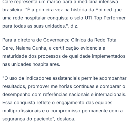
uma rede hospitalar conquista o selo UTI Top Performer
para todas as suas unidades.", diz.
Para a diretora de Governança Clínica da Rede Total
Care, Naiana Cunha, a certificação evidencia a
maturidade dos processos de qualidade implementados
Palmeiras
nas unidades hospitalares.
"O uso de indicadores assistenciais permite acompanhar
resultados, promover melhorias contínuas e comparar o
desempenho com referências nacionais e internacionais.
Essa conquista reflete o engajamento das equipes
multiprofissionais e o compromisso permanente com a
segurança do paciente", destaca.
Além das 16 unidades do eixo Rio-São Paulo, as
unidades Monte Klinikum, em Fortaleza (CE), e Promater,