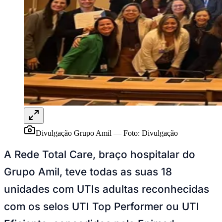
Rocha
Francisco Morato
Taboão da Serra
Embu das Artes
São Roque
Para Sua Empresa
Anuncie Regional
Guia de Empresas
Vagas na Região
Novo
Hub de Negócios
Guia Comercial
Selo Verificado
Portal Educacional
Agenda de Vestibulares
Vagas de Emprego
Divulgação Grupo Amil
—
Foto:
Divulgação
Concursos
A Rede Total Care, braço hospitalar do
Panorama Econômico
Grupo Amil, teve todas as suas 18
Panorama Econômico
unidades com UTIs adultas reconhecidas
Para Sua Empresa
com os selos UTI Top Performer ou UTI
Anuncie no Portal
Verificar Empresa
Novo
Eficiente, concedidos pela Epimed
Anunciar Vagas
Novo
Publicidade Legal
Solutions em parceria com a Associação