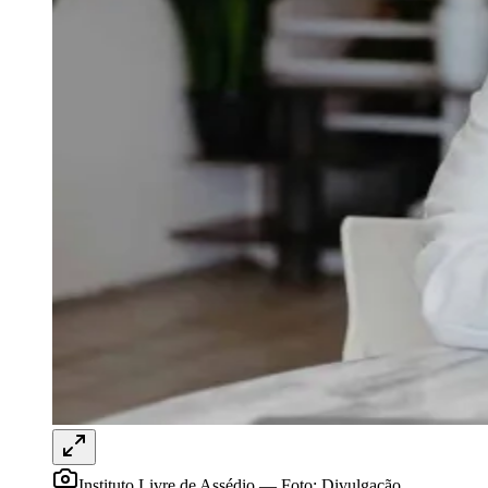
Sport
Instituto Livre de Assédio
—
Foto:
Divulgação
O avanço das exigências relacionadas à