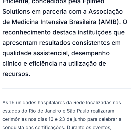
NBA
de Medicina Intensiva Brasileira (AMIB). O
NFL
Fórmula 1
reconhecimento destaca instituições que
UFC
Tênis (ATP)
apresentam resultados consistentes em
MLB
NHL
qualidade assistencial, desempenho
Atletismo
Vôlei
clínico e eficiência na utilização de
NBB
recursos.
Competições de Futebol
Brasileirão Série A
Brasileirão Série B
Paulistão
Copa do Brasil
As 16 unidades hospitalares da Rede localizadas nos
Libertadores
estados do Rio de Janeiro e São Paulo realizaram
Sul-Americana
Copa América
cerimônias nos dias 16 e 23 de junho para celebrar a
Champions League
Premier League
conquista das certificações. Durante os eventos,
La Liga
lideranças assistenciais e executivas destacaram a
Bundesliga
Mundial 2026
importância do monitoramento contínuo de indicadores