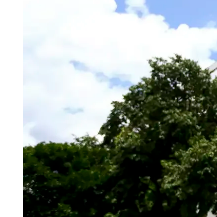
Publicidade Legal
Negócios Regionais
Turismo
Segurança Regional
Hospitais Estaduais
Parques & Represas
Cidades da Região
Santana de Parnaíba
Osasco
Carapicuíba
Jandira
Itapevi
Cotia
Pirapora 
Para Sua Empresa
Anuncie Regional
Guia de Empresas
Vagas na Região
Novo
Hub de Negócios
Guia Comercial
Selo Verificado
Portal Educacional
Agenda de Vestibulares
Vagas de Emprego
Concursos
Panorama Econômico