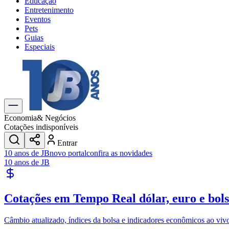
Educação
Entretenimento
Eventos
Pets
Guias
Especiais
Explore Tudo
Últimas Notícias
Previsão do Tempo
Trânsito e Rotas
Dia a Dia & Lazer
Economia
& Negócios
Transportes
Cotações indisponíveis
Gastronomia
Entrar
Cinema & Shows
10 anos de JB
novo portal
confira as novidades
Jogos
Novo
10 anos de JB
Para Sua Empresa
Anuncie no Portal
Cotações em Tempo Real
dólar, euro e bol
Cadastrar Empresa
Divulgar Vagas
Novo
Publicidade Legal
Câmbio atualizado, índices da bolsa e indicadores econômicos ao viv