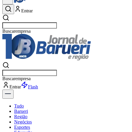
Entrar
Buscar
esportes
Buscar
esportes
Entrar
Flash
Tudo
Barueri
Região
Negócios
Esportes