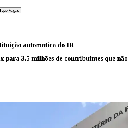
lique Vagas
stituição automática do IR
ix para 3,5 milhões de contribuintes que nã
l
Bethaville
Boa Vista
Califórnia
Carapicuíba
Centro
Chácaras Marco
Cida
im dos Altos
Jardim dos Camargos
Jardim Esperança
Jardim Graziela
Jard
lista
Jardim Reginalice
Jardim São Luís
Jardim São Pedro
Jardim São Sil
uzia
Parque Viana
Pirapora do Bom Jesus
Recanto Phrynéa
Santana de P
 Porto
Votupoca