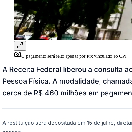
Panorama Econômico
Para Sua Empresa
Anuncie no Portal
Verificar Empresa
Novo
Anunciar Vagas
Novo
Publicidade Legal
NBA
O pagamento será feito apenas por Pix vinculado ao CPF.
NFL
Fórmula 1
UFC
A Receita Federal liberou a consulta a
Tênis (ATP)
MLB
Pessoa Física. A modalidade, chamada 
NHL
Atletismo
cerca de R$ 460 milhões em pagamen
Vôlei
NBB
Competições de Futebol
Brasileirão Série A
A restituição será depositada em 15 de julho, diret
Brasileirão Série B
Paulistão