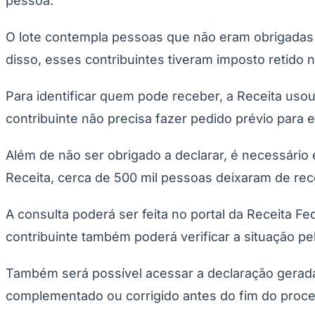
pessoa.
Copa do Brasil
Libertadores
Sul-Americana
O lote contempla pessoas que não eram obrigadas 
Copa América
disso, esses contribuintes tiveram imposto retido 
Champions League
Premier League
La Liga
Para identificar quem pode receber, a Receita uso
Bundesliga
Mundial 2026
contribuinte não precisa fazer pedido prévio para e
Times - Ir direto
Além de não ser obrigado a declarar, é necessário
Receita, cerca de 500 mil pessoas deixaram de re
A consulta poderá ser feita no portal da Receita F
contribuinte também poderá verificar a situação pelo
Também será possível acessar a declaração gerad
complementado ou corrigido antes do fim do proce