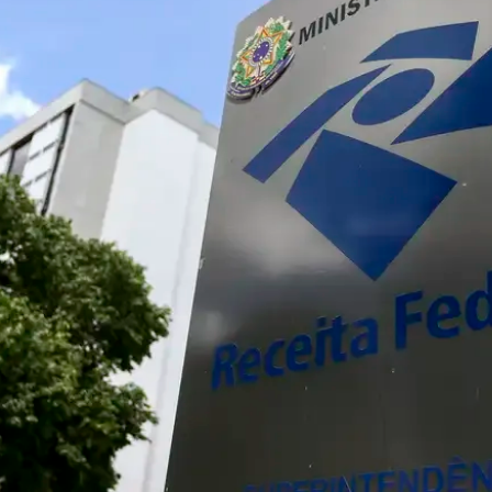
do Bom Jesus
Araçariguama
Cajamar
Caieiras
Franco da Rocha
Francisco 