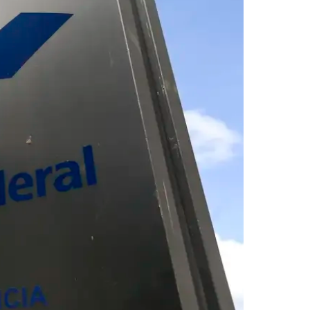
Morato
Taboão da Serra
Embu das Artes
São Roque