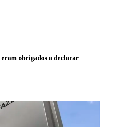
o eram obrigados a declarar
des da Região
Cotia
Cruz Preta
Engenho Novo
Fazenda
im Iracema
Jardim Itaquiti
Jardim Julio
Jardim Líbano
Jardim Maria
vestre
Jardim Silveira
Jardim Tupã
Jardim Tupanci
Mutinga
Nova
arnaíba
Silveira
Tamboré
Vale do Sol
Vila Barros
Vila Boa Vista
Vila do