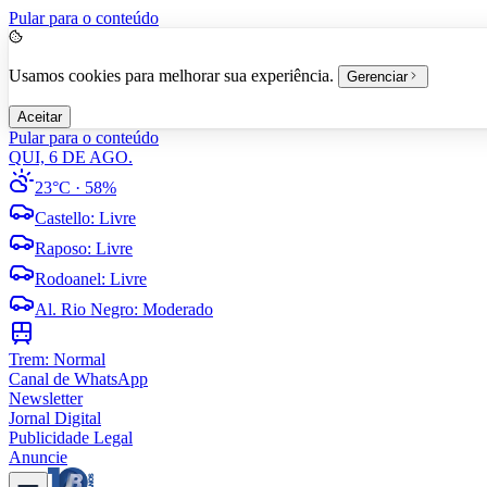
Pular para o conteúdo
Usamos cookies para melhorar sua experiência.
Gerenciar
Aceitar
Pular para o conteúdo
QUI, 6 DE AGO.
23°C
· 58%
Castello
:
Livre
Raposo
:
Livre
Rodoanel
:
Livre
Al. Rio Negro
:
Moderado
Trem:
Normal
Canal de WhatsApp
Newsletter
Jornal Digital
Publicidade Legal
Anuncie