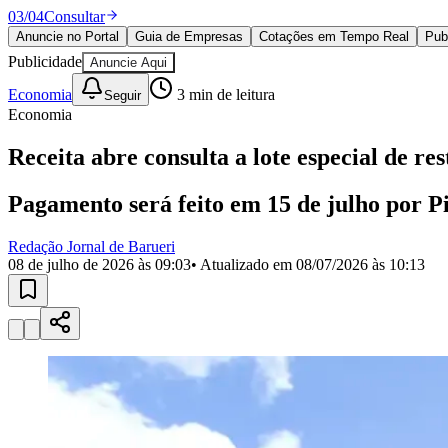
Política
03
/
04
Consultar
Eleições
Anuncie no Portal
Guia de Empresas
Cotações em Tempo Real
Pub
Esportes
Publicidade
Anuncie Aqui
Saúde
Segurança
Economia
3
min de leitura
Seguir
Cultura
Economia
Meio Ambiente
Obras
Receita abre consulta a lote especial de re
Educação
Bairros de Barueri
Pagamento será feito em 15 de julho por P
Selecione sua região
Para notícias da sua região
Redação Jornal de Barueri
08 de julho de 2026 às 09:03
• Atualizado em
08/07/2026 às 10:13
Aldeia
Aldeia da Serra
Aldeia de Barueri
Alphaville
Bairro Jubran
Belva
Militar
Itapevi
Jandira
Jardim Audir
Jardim Belval
Jardim Califórnia
Jard
Cristina
Jardim Maria Helena
Jardim Mutinga
Jardim Paraíso
Jardim Pau
Aldeinha
Osasco
Parque dos Camargos
Parque Imperial
Parque Santa L
Conde
Vila Engenho Novo
Vila Márcia
Vila Nossa Sra. da Escada
Vila
Para Sua Empresa
Anuncie no Portal
Guia de Empresas
Divulgar Vagas
Novo