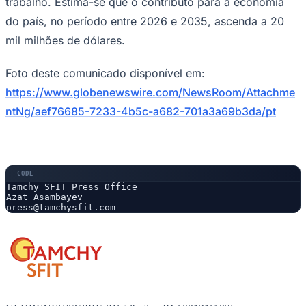
trabalho. Estima-se que o contributo para a economia
do país, no período entre 2026 e 2035, ascenda a 20
mil milhões de dólares.
Foto deste comunicado disponível em:
https://www.globenewswire.com/NewsRoom/Attachme
ntNg/aef76685-7233-4b5c-a682-701a3a69b3da/pt
Palmeiras
Tamchy SFIT Press Office 

Azat Asambayev

press@tamchysfit.com