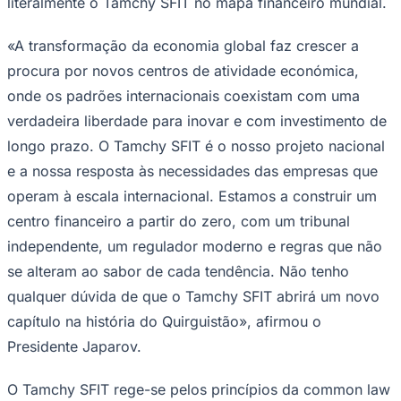
literalmente o Tamchy SFIT no mapa financeiro mundial.
Rocha
Francisco Morato
Taboão da Serra
Embu das Artes
São Roque
Para Sua Empresa
«A transformação da economia global faz crescer a
Anuncie Regional
Guia de Empresas
procura por novos centros de atividade económica,
Vagas na Região
Novo
onde os padrões internacionais coexistam com uma
Hub de Negócios
verdadeira liberdade para inovar e com investimento de
Guia Comercial
Selo Verificado
longo prazo. O Tamchy SFIT é o nosso projeto nacional
Portal Educacional
e a nossa resposta às necessidades das empresas que
Agenda de Vestibulares
Vagas de Emprego
operam à escala internacional. Estamos a construir um
Concursos
centro financeiro a partir do zero, com um tribunal
Panorama Econômico
independente, um regulador moderno e regras que não
Panorama Econômico
se alteram ao sabor de cada tendência. Não tenho
qualquer dúvida de que o Tamchy SFIT abrirá um novo
Para Sua Empresa
capítulo na história do Quirguistão», afirmou o
Anuncie no Portal
Presidente Japarov.
Verificar Empresa
Novo
Anunciar Vagas
Novo
Publicidade Legal
O Tamchy SFIT rege-se pelos princípios da
common law