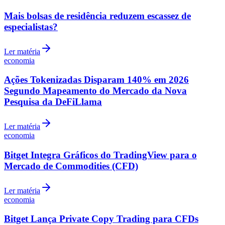
Mais bolsas de residência reduzem escassez de
especialistas?
Ler matéria
economia
Ações Tokenizadas Disparam 140% em 2026
Segundo Mapeamento do Mercado da Nova
Pesquisa da DeFiLlama
Ler matéria
economia
Bitget Integra Gráficos do TradingView para o
Mercado de Commodities (CFD)
Ler matéria
Flamengo
economia
Bitget Lança Private Copy Trading para CFDs