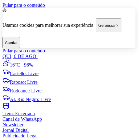
Pular para o conteúdo
Usamos cookies para melhorar sua experiência.
Gerenciar
Aceitar
Pular para o conteúdo
QUI, 6 DE AGO.
16°C
· 96%
Castello
:
Livre
Raposo
:
Livre
Rodoanel
:
Livre
Al. Rio Negro
:
Livre
Trem:
Encerrada
Canal de WhatsApp
Newsletter
Jornal Digital
Publicidade Legal