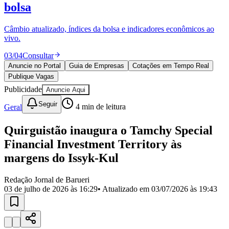
Divulgar Vagas
Novo
bolsa
Publicidade Legal
Câmbio atualizado, índices da bolsa e indicadores econômicos ao
Política
vivo.
Eleições
Esportes
03
/
04
Consultar
Saúde
Segurança
Anuncie no Portal
Guia de Empresas
Cotações em Tempo Real
Cultura
Publique Vagas
Meio Ambiente
Publicidade
Anuncie Aqui
Obras
Educação
Seguir
Geral
4
min de leitura
Bairros de Barueri
Quirguistão inaugura o Tamchy Special
Financial Investment Territory às
Selecione sua região
Para notícias da sua região
margens do Issyk-Kul
Aldeia
Aldeia da Serra
Aldeia de Barueri
Alphaville
Bairro
Jubran
Belval
Bethaville
Boa
Redação Jornal de Barueri
Vista
Califórnia
Carapicuíba
Centro
Chácaras Marco
Cidades da
03 de julho de 2026 às 16:29
• Atualizado em
03/07/2026 às 19:43
Região
Cotia
Cruz Preta
Engenho Novo
Fazenda
Militar
Itapevi
Jandira
Jardim Audir
Jardim Belval
Jardim
Califórnia
Jardim dos Altos
Jardim dos Camargos
Jardim
Esperança
Jardim Graziela
Jardim Iracema
Jardim Itaquiti
Jardim