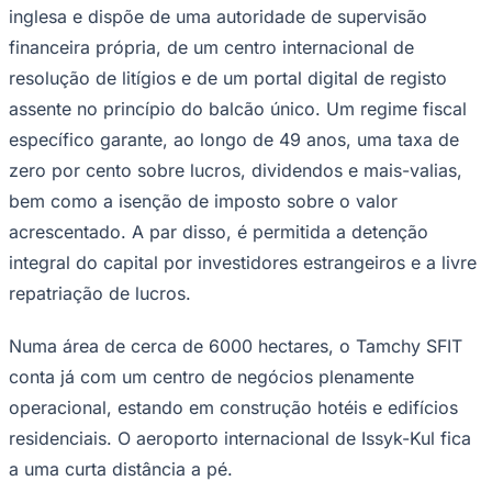
NBA
inglesa e dispõe de uma autoridade de supervisão
NFL
financeira própria, de um centro internacional de
Fórmula 1
UFC
resolução de litígios e de um portal digital de registo
Tênis (ATP)
assente no princípio do balcão único. Um regime fiscal
MLB
NHL
específico garante, ao longo de 49 anos, uma taxa de
Atletismo
Vôlei
zero por cento sobre lucros, dividendos e mais-valias,
NBB
bem como a isenção de imposto sobre o valor
Competições de Futebol
acrescentado. A par disso, é permitida a detenção
integral do capital por investidores estrangeiros e a livre
Brasileirão Série A
Brasileirão Série B
repatriação de lucros.
Paulistão
Copa do Brasil
Libertadores
Numa área de cerca de 6000 hectares, o Tamchy SFIT
Sul-Americana
conta já com um centro de negócios plenamente
Copa América
Champions League
operacional, estando em construção hotéis e edifícios
Premier League
residenciais. O aeroporto internacional de Issyk-Kul fica
La Liga
Bundesliga
a uma curta distância a pé.
Mundial 2026