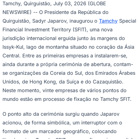
Julio
Jardim Líbano
Jardim Maria Cristina
Jardim Maria Helena
Jardim
Tamchy, Quirguistão, July 03, 2026 (GLOBE
Mutinga
Jardim Paraíso
Jardim Paulista
Jardim Reginalice
Jardim São
NEWSWIRE) -- O Presidente da República do
Luís
Jardim São Pedro
Jardim São Silvestre
Jardim Silveira
Jardim
Tupã
Jardim Tupanci
Mutinga
Nova Aldeinha
Osasco
Parque dos
Quirguistão, Sadyr Japarov, inaugurou o
Tamchy
Special
Camargos
Parque Imperial
Parque Santa Luzia
Parque Viana
Pirapora
Financial Investment Territory (SFIT), uma nova
do Bom Jesus
Recanto Phrynéa
Santana de
Parnaíba
Silveira
Tamboré
Vale do Sol
Vila Barros
Vila Boa Vista
Vila
jurisdição internacional erguida junto às margens do
do Conde
Vila Engenho Novo
Vila Márcia
Vila Nossa Sra. da
Issyk-Kul, lago de montanha situado no coração da Ásia
Escada
Vila Porto
Votupoca
Para Sua Empresa
Central. Entre as primeiras empresas a instalarem-se,
Anuncie no Portal
ainda durante a própria cerimónia de abertura, contam-
Guia de Empresas
se organizações da Coreia do Sul, dos Emirados Árabes
Divulgar Vagas
Novo
Publicidade Legal
Unidos, de Hong Kong, da Suíça e do Cazaquistão.
Neste momento, vinte empresas de vários pontos do
Negócios Regionais
Turismo
mundo estão em processo de fixação no Tamchy SFIT.
Segurança Regional
Hospitais Estaduais
Parques & Represas
O ponto alto da cerimónia surgiu quando Japarov
acionou, de forma simbólica, um interruptor com o
Cidades da Região
Santana de Parnaíba
Osasco
Carapicuíba
Jandira
Itapevi
Cotia
Pirapora
formato de um marcador geográfico, colocando
do Bom Jesus
Araçariguama
Cajamar
Caieiras
Franco da