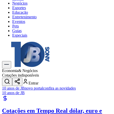
Negócios
Esportes
Educação
Entretenimento
Eventos
Pets
Guias
Especiais
Explore Tudo
Últimas Notícias
Previsão do Tempo
Trânsito e Rotas
Dia a Dia & Lazer
Economia
& Negócios
Transportes
Cotações indisponíveis
Gastronomia
Entrar
Cinema & Shows
10 anos de JB
novo portal
confira as novidades
Jogos
Novo
10 anos de JB
Para Sua Empresa
Anuncie no Portal
Cotações em Tempo Real
dólar, euro e
Cadastrar Empresa