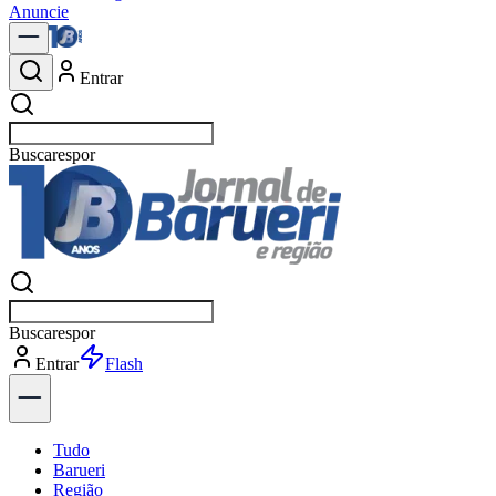
Anuncie
Entrar
Buscar
p
Buscar
p
Entrar
Explorar
Tudo
Barueri
Região