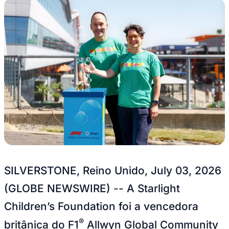
SILVERSTONE, Reino Unido, July 03, 2026
(GLOBE NEWSWIRE) -- A Starlight
Children’s Foundation foi a vencedora
®
britânica do F1
Allwyn Global Community
®
Award da FORMULA 1
PIRELLI BRITISH