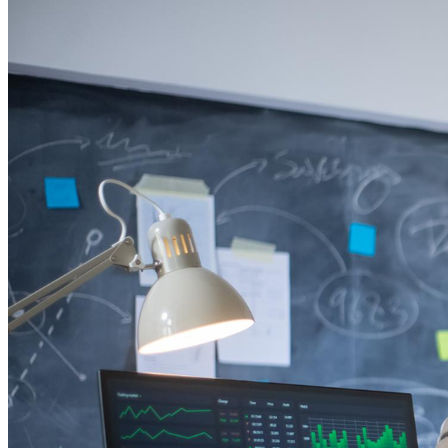
Atlético-MG