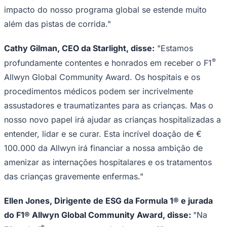
além das pistas de corrida."
Cathy Gilman, CEO da Starlight, disse:
"Estamos
®
profundamente contentes e honrados em receber o F1
Allwyn Global Community Award. Os hospitais e os
procedimentos médicos podem ser incrivelmente
assustadores e traumatizantes para as crianças. Mas o
nosso novo papel irá ajudar as crianças hospitalizadas a
entender, lidar e se curar. Esta incrível doação de €
Goiás
100.000 da Allwyn irá financiar a nossa ambição de
amenizar as internações hospitalares e os tratamentos
das crianças gravemente enfermas."
Ellen Jones, Dirigente de ESG da Formula 1® e jurada
do F1® Allwyn Global Community Award, disse:
"Na
®
Fórmula 1
, estamos empenhados em utilizar a nossa
plataforma para impulsionar mudanças transformadoras