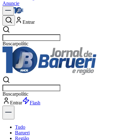
Anuncie
Entrar
Buscar
notícias em
Buscar
notícias em
Entrar
Explorar
Tudo
Barueri
Região