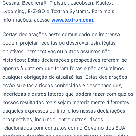
informações, acesse
www.textron.com
.
Certas declarações neste comunicado de imprensa
podem projetar receitas ou descrever estratégias,
objetivos, perspectivas ou outros assuntos não
históricos; Estas declarações prospectivas referem-se
apenas à data em que foram feitas e não assumimos
qualquer obrigação de atualizá-las. Estas declarações
Goiás
estão sujeitas a riscos conhecidos e desconhecidos,
incertezas e outros fatores que podem fazer com que os
nossos resultados reais sejam materialmente diferentes
daqueles expressos ou implícitos nessas declarações
prospectivas, incluindo, entre outros, riscos
relacionados com contratos com o Governo dos EUA,
conforme descrito nos nossos documentos arquivados
na Comissão de Valores Mobiliários (Securities and