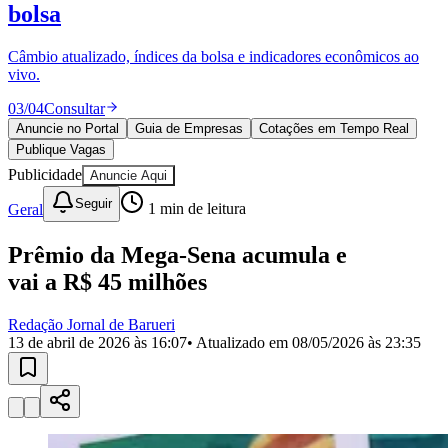
Divulgar Vagas
Novo
bolsa
Publicidade Legal
Câmbio atualizado, índices da bolsa e indicadores econômicos ao
Política
vivo.
Eleições
Esportes
03
/
04
Consultar
Saúde
Segurança
Anuncie no Portal
Guia de Empresas
Cotações em Tempo Real
Cultura
Publique Vagas
Meio Ambiente
Publicidade
Anuncie Aqui
Obras
Educação
Seguir
Geral
1
min de leitura
Bairros de Barueri
Prêmio da Mega-Sena acumula e
vai a R$ 45 milhões
Selecione sua região
Para notícias da sua região
Redação Jornal de Barueri
Aldeia
Aldeia da Serra
Aldeia de Barueri
Alphaville
Bairro
13 de abril de 2026 às 16:07
• Atualizado em
08/05/2026 às 23:35
Jubran
Belval
Bethaville
Boa
Vista
Califórnia
Carapicuíba
Centro
Chácaras Marco
Cidades da
Região
Cotia
Cruz Preta
Engenho Novo
Fazenda
Militar
Itapevi
Jandira
Jardim Audir
Jardim Belval
Jardim
Califórnia
Jardim dos Altos
Jardim dos Camargos
Jardim
Esperança
Jardim Graziela
Jardim Iracema
Jardim Itaquiti
Jardim