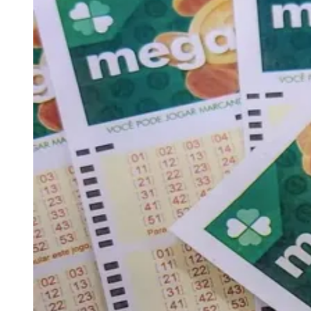
Julio
Jardim Líbano
Jardim Maria Cristina
Jardim Maria Helena
Jardim
Mutinga
Jardim Paraíso
Jardim Paulista
Jardim Reginalice
Jardim São
Luís
Jardim São Pedro
Jardim São Silvestre
Jardim Silveira
Jardim
Tupã
Jardim Tupanci
Mutinga
Nova Aldeinha
Osasco
Parque dos
Camargos
Parque Imperial
Parque Santa Luzia
Parque Viana
Pirapora
do Bom Jesus
Recanto Phrynéa
Santana de
Parnaíba
Silveira
Tamboré
Vale do Sol
Vila Barros
Vila Boa Vista
Vila
do Conde
Vila Engenho Novo
Vila Márcia
Vila Nossa Sra. da
Escada
Vila Porto
Votupoca
Para Sua Empresa
Anuncie no Portal
Guia de Empresas
Divulgar Vagas
Novo
Publicidade Legal
Negócios Regionais
Turismo
Segurança Regional
Hospitais Estaduais
Parques & Represas
Cidades da Região
Santana de Parnaíba
Osasco
Carapicuíba
Jandira
Itapevi
Cotia
Pirapora
do Bom Jesus
Araçariguama
Cajamar
Caieiras
Franco da