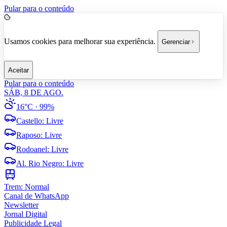
Pular para o conteúdo
Usamos cookies para melhorar sua experiência.
Gerenciar
Aceitar
Pular para o conteúdo
SÁB, 8 DE AGO.
16°C
· 99%
Castello
:
Livre
Raposo
:
Livre
Rodoanel
:
Livre
Al. Rio Negro
:
Livre
Trem:
Normal
Canal de WhatsApp
Newsletter
Jornal Digital
Publicidade Legal