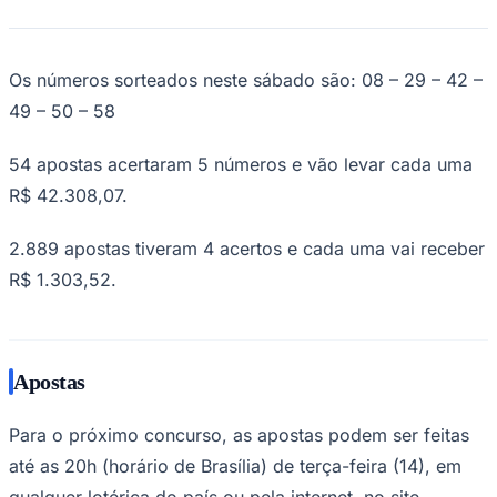
NBA
NFL
Fórmula 1
UFC
Os números sorteados neste sábado são: 08 – 29 – 42 –
Tênis (ATP)
MLB
49 – 50 – 58
NHL
Atletismo
54 apostas acertaram 5 números e vão levar cada uma
Vôlei
NBB
R$ 42.308,07.
Competições de Futebol
2.889 apostas tiveram 4 acertos e cada uma vai receber
Brasileirão Série A
R$ 1.303,52.
Brasileirão Série B
Paulistão
Copa do Brasil
Libertadores
Sul-Americana
Apostas
Copa América
Champions League
Premier League
Para o próximo concurso, as apostas podem ser feitas
La Liga
Bundesliga
até as 20h (horário de Brasília) de terça-feira (14), em
Mundial 2026
qualquer lotérica do país ou pela internet, no site