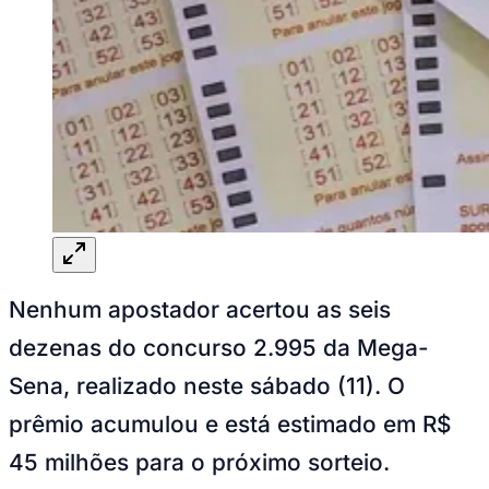
Rocha
Francisco Morato
Taboão da Serra
Embu das Artes
São Roque
Para Sua Empresa
Anuncie Regional
Guia de Empresas
Vagas na Região
Novo
Hub de Negócios
Guia Comercial
Selo Verificado
Portal Educacional
Agenda de Vestibulares
Vagas de Emprego
Concursos
Panorama Econômico
Nenhum apostador acertou as seis
Panorama Econômico
dezenas do concurso 2.995 da Mega-
Para Sua Empresa
Sena, realizado neste sábado (11). O
Anuncie no Portal
prêmio acumulou e está estimado em R$
Verificar Empresa
Novo
Anunciar Vagas
Novo
45 milhões para o próximo sorteio.
Publicidade Legal