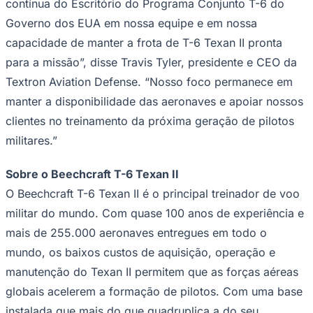
Sport
capacidade de manter a frota de T-6 Texan II pronta
para a missão”, disse Travis Tyler, presidente e CEO da
Textron Aviation Defense. “Nosso foco permanece em
manter a disponibilidade das aeronaves e apoiar nossos
clientes no treinamento da próxima geração de pilotos
militares.”
Sobre o Beechcraft T-6 Texan II
O Beechcraft T-6 Texan II é o principal treinador de voo
militar do mundo. Com quase 100 anos de experiência e
mais de 255.000 aeronaves entregues em todo o
mundo, os baixos custos de aquisição, operação e
manutenção do Texan II permitem que as forças aéreas
globais acelerem a formação de pilotos. Com uma base
instalada que mais do que quadruplica a do seu
concorrente mais próximo, a família de aeronaves