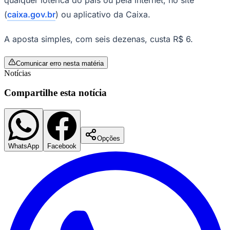
Times - Ir direto
(
caixa.gov.br
) ou aplicativo da Caixa.
A aposta simples, com seis dezenas, custa R$ 6.
Comunicar erro nesta matéria
Notícias
Compartilhe esta notícia
Opções
WhatsApp
Facebook