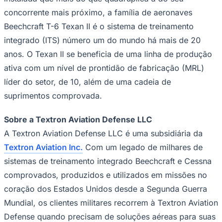
Beechcraft T-6 Texan II é o sistema de treinamento
integrado (ITS) número um do mundo há mais de 20
anos. O Texan II se beneficia de uma linha de produção
Juventude
ativa com um nível de prontidão de fabricação (MRL)
líder do setor, de 10, além de uma cadeia de
suprimentos comprovada.
Sobre a Textron Aviation Defense LLC
A Textron Aviation Defense LLC é uma subsidiária da
Textron Aviation Inc.
Com um legado de milhares de
sistemas de treinamento integrado Beechcraft e Cessna
comprovados, produzidos e utilizados em missões no
coração dos Estados Unidos desde a Segunda Guerra
Mundial, os clientes militares recorrem à Textron Aviation
Defense quando precisam de soluções aéreas para suas
missões críticas. Fornecedora do principal treinador de
voo militar do mundo, a Textron Aviation Defense equipa