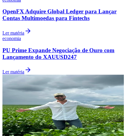
OpenFX Adquire Global Ledger para Lançar
Contas Multimoedas para Fintechs
Ler matéria
economia
PU Prime Expande Negociação de Ouro com
Lançamento do XAUUSD247
Ler matéria
Santos