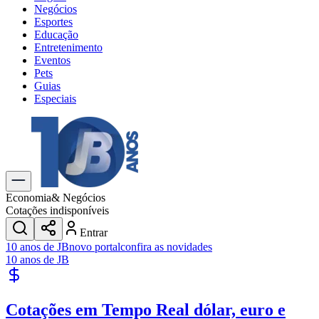
Negócios
Esportes
Educação
Entretenimento
Eventos
Pets
Guias
Especiais
Explore Tudo
Últimas Notícias
Previsão do Tempo
Trânsito e Rotas
Dia a Dia & Lazer
Economia
& Negócios
Transportes
Cotações indisponíveis
Gastronomia
Entrar
Cinema & Shows
10 anos de JB
novo portal
confira as novidades
Jogos
Novo
10 anos de JB
Para Sua Empresa
Anuncie no Portal
Cotações em Tempo Real
dólar, euro e
Cadastrar Empresa