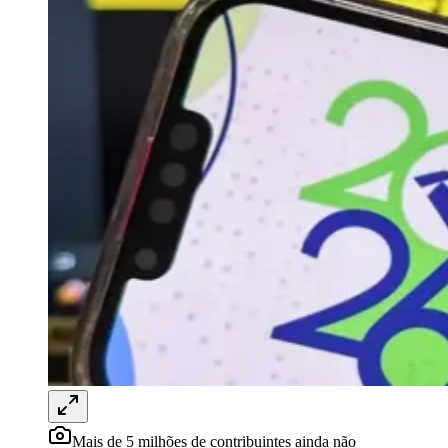
Rocha
Francisco Morato
Taboão da Serra
Embu das Artes
São Roque
Para Sua Empresa
Anuncie Regional
Guia de Empresas
Vagas na Região
Novo
Hub de Negócios
Guia Comercial
Selo Verificado
Portal Educacional
Agenda de Vestibulares
Vagas de Emprego
Concursos
Panorama Econômico
Panorama Econômico
Para Sua Empresa
Anuncie no Portal
Verificar Empresa
Novo
Anunciar Vagas
Novo
Publicidade Legal
Mais de 5 milhões de contribuintes ainda não