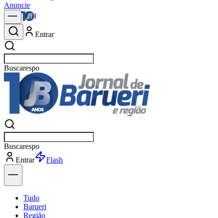
Anuncie
Entrar
Buscar
polít
Buscar
polít
Entrar
Explorar
Tudo
Barueri
Região