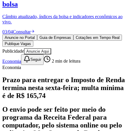
Divulgar Vagas
Novo
bolsa
Publicidade Legal
Câmbio atualizado, índices da bolsa e indicadores econômicos ao
Política
vivo.
Eleições
Esportes
03
/
04
Consultar
Saúde
Segurança
Anuncie no Portal
Guia de Empresas
Cotações em Tempo Real
Cultura
Publique Vagas
Meio Ambiente
Publicidade
Anuncie Aqui
Obras
Educação
Seguir
Economia
2
min de leitura
Economia
Bairros de Barueri
Prazo para entregar o Imposto de Renda
Selecione sua região
Para notícias da sua região
termina nesta sexta-feira; multa mínima
é de R$ 165,74
Aldeia
Aldeia da Serra
Aldeia de Barueri
Alphaville
Bairro
Jubran
Belval
Bethaville
Boa
Vista
Califórnia
Carapicuíba
Centro
Chácaras Marco
Cidades da
O envio pode ser feito por meio do
Região
Cotia
Cruz Preta
Engenho Novo
Fazenda
programa da Receita Federal para
Militar
Itapevi
Jandira
Jardim Audir
Jardim Belval
Jardim
Califórnia
Jardim dos Altos
Jardim dos Camargos
Jardim
computador, pelo sistema online ou pelo
Esperança
Jardim Graziela
Jardim Iracema
Jardim Itaquiti
Jardim