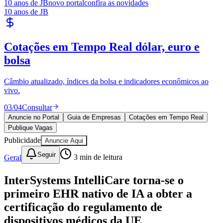
10 anos de JB
novo portal
confira as novidades
Sport
10 anos de JB
Publique Vagas
encontre talentos
Publique vagas e encontre os melhores profissionais da região.
04
/
04
Publicar
Anuncie no Portal
Guia de Empresas
Cotações em Tempo Real
Publique Vagas
Publicidade
Anuncie Aqui
Seguir
Geral
3
min de leitura
InterSystems IntelliCare torna-se o
primeiro EHR nativo de IA a obter a
certificação do regulamento de
dispositivos médicos da UE
Redação Jornal de Barueri