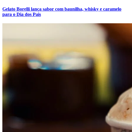
Fluminense
Gelato Borelli lança sabor com baunilha, whisky e caramelo
para o Dia dos Pais