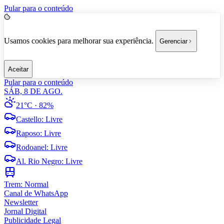
Pular para o conteúdo
Usamos cookies para melhorar sua experiência.
Gerenciar
Aceitar
Pular para o conteúdo
SÁB, 8 DE AGO.
21°C
· 82%
Castello
:
Livre
Raposo
:
Livre
Rodoanel
:
Livre
Al. Rio Negro
:
Livre
Trem:
Normal
Canal de WhatsApp
Newsletter
Jornal Digital
Publicidade Legal