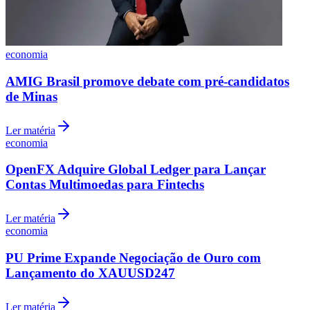
economia
AMIG Brasil promove debate com pré-candidatos
de Minas
Ler matéria
economia
OpenFX Adquire Global Ledger para Lançar
Contas Multimoedas para Fintechs
Ler matéria
economia
PU Prime Expande Negociação de Ouro com
Flamengo
Lançamento do XAUUSD247
Ler matéria