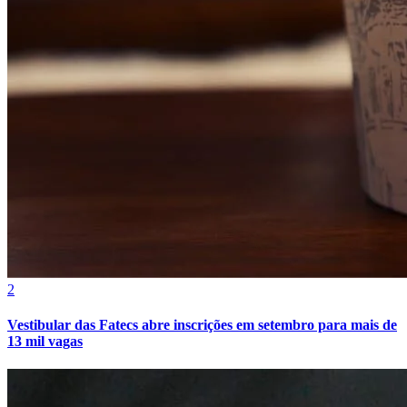
Vasco
2
Vestibular das Fatecs abre inscrições em setembro para mais de
13 mil vagas