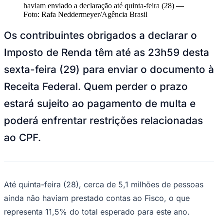
NBA
haviam enviado a declaração até quinta-feira (28)
—
NFL
Foto:
Rafa Neddermeyer/Agência Brasil
Fórmula 1
UFC
Os contribuintes obrigados a declarar o
Tênis (ATP)
MLB
Imposto de Renda têm até as 23h59 desta
NHL
Atletismo
sexta-feira (29) para enviar o documento à
Vôlei
NBB
Receita Federal. Quem perder o prazo
Competições de Futebol
estará sujeito ao pagamento de multa e
Brasileirão Série A
poderá enfrentar restrições relacionadas
Brasileirão Série B
Paulistão
ao CPF.
Copa do Brasil
Libertadores
Sul-Americana
Copa América
Champions League
Até quinta-feira (28), cerca de 5,1 milhões de pessoas
Premier League
La Liga
ainda não haviam prestado contas ao Fisco, o que
Bundesliga
representa 11,5% do total esperado para este ano.
Mundial 2026