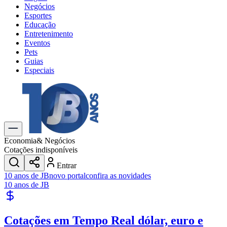
Negócios
Esportes
Educação
Entretenimento
Eventos
Pets
Guias
Especiais
Explore Tudo
Últimas Notícias
Previsão do Tempo
Trânsito e Rotas
Dia a Dia & Lazer
Economia
& Negócios
Transportes
Cotações indisponíveis
Gastronomia
Entrar
Cinema & Shows
10 anos de JB
novo portal
confira as novidades
Jogos
Novo
10 anos de JB
Para Sua Empresa
Anuncie no Portal
Cotações em Tempo Real
dólar, euro e
Cadastrar Empresa