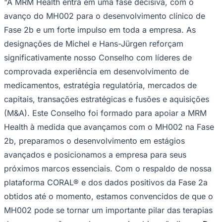
"A MRM Health entra em uma fase decisiva, com o
NBA
NFL
avanço do MH002 para o desenvolvimento clínico de
Fórmula 1
Fase 2b e um forte impulso em toda a empresa. As
UFC
Tênis (ATP)
designações de Michel e Hans-Jürgen reforçam
MLB
significativamente nosso Conselho com líderes de
NHL
Atletismo
comprovada experiência em desenvolvimento de
Vôlei
NBB
medicamentos, estratégia regulatória, mercados de
capitais, transações estratégicas e fusões e aquisições
Competições de Futebol
(M&A). Este Conselho foi formado para apoiar a MRM
Brasileirão Série A
Health à medida que avançamos com o MH002 na Fase
Brasileirão Série B
Paulistão
2b, preparamos o desenvolvimento em estágios
Copa do Brasil
Libertadores
avançados e posicionamos a empresa para seus
Sul-Americana
próximos marcos essenciais. Com o respaldo de nossa
Copa América
Champions League
plataforma CORAL® e dos dados positivos da Fase 2a
Premier League
obtidos até o momento, estamos convencidos de que o
La Liga
Bundesliga
MH002 pode se tornar um importante pilar das terapias
Mundial 2026