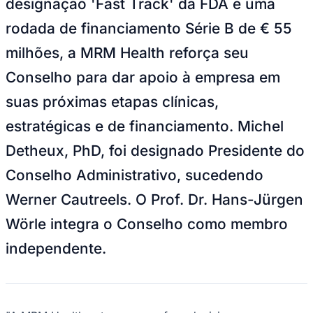
designação 'Fast Track' da FDA e uma
Rocha
Francisco Morato
Taboão da Serra
Embu das Artes
São Roque
Para Sua Empresa
rodada de financiamento Série B de € 55
Anuncie Regional
milhões, a MRM Health reforça seu
Guia de Empresas
Vagas na Região
Novo
Conselho para dar apoio à empresa em
Hub de Negócios
suas próximas etapas clínicas,
Guia Comercial
Selo Verificado
estratégicas e de financiamento. Michel
Portal Educacional
Agenda de Vestibulares
Detheux, PhD, foi designado Presidente do
Vagas de Emprego
Concursos
Conselho Administrativo, sucedendo
Panorama Econômico
Werner Cautreels. O Prof. Dr. Hans-Jürgen
Panorama Econômico
Wörle integra o Conselho como membro
Para Sua Empresa
independente.
Anuncie no Portal
Verificar Empresa
Novo
Anunciar Vagas
Novo
Publicidade Legal