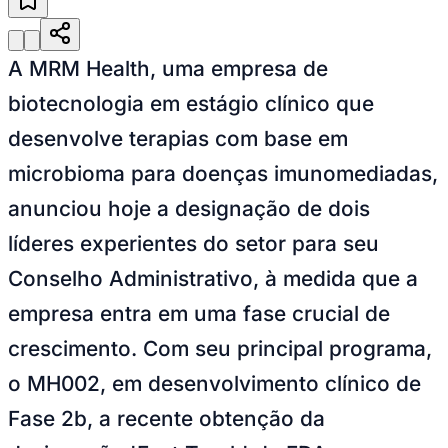
Julio
Jardim Líbano
Jardim Maria Cristina
Jardim Maria Helena
Jardim
Mutinga
Jardim Paraíso
Jardim Paulista
Jardim Reginalice
Jardim São
Luís
Jardim São Pedro
Jardim São Silvestre
Jardim Silveira
Jardim
Tupã
Jardim Tupanci
Mutinga
Nova Aldeinha
Osasco
Parque dos
A MRM Health, uma empresa de
Camargos
Parque Imperial
Parque Santa Luzia
Parque Viana
Pirapora
do Bom Jesus
Recanto Phrynéa
Santana de
biotecnologia em estágio clínico que
Parnaíba
Silveira
Tamboré
Vale do Sol
Vila Barros
Vila Boa Vista
Vila
do Conde
Vila Engenho Novo
Vila Márcia
Vila Nossa Sra. da
desenvolve terapias com base em
Escada
Vila Porto
Votupoca
Para Sua Empresa
microbioma para doenças imunomediadas,
Anuncie no Portal
anunciou hoje a designação de dois
Guia de Empresas
Divulgar Vagas
Novo
líderes experientes do setor para seu
Publicidade Legal
Conselho Administrativo, à medida que a
Negócios Regionais
Turismo
empresa entra em uma fase crucial de
Segurança Regional
Hospitais Estaduais
crescimento. Com seu principal programa,
Parques & Represas
o MH002, em desenvolvimento clínico de
Cidades da Região
Santana de Parnaíba
Osasco
Carapicuíba
Jandira
Itapevi
Cotia
Pirapora
Fase 2b, a recente obtenção da
do Bom Jesus
Araçariguama
Cajamar
Caieiras
Franco da