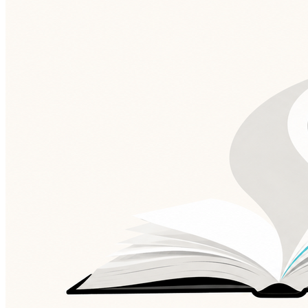
Atlético-MG