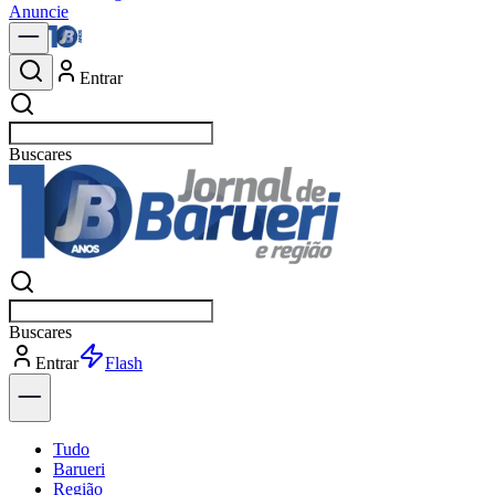
Anuncie
Entrar
Buscar
Buscar
Entrar
Explorar
Tudo
Barueri
Região