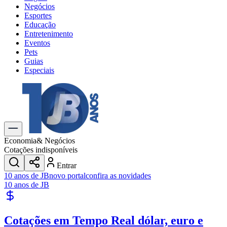
Negócios
Esportes
Educação
Entretenimento
Eventos
Pets
Guias
Especiais
Explore Tudo
Últimas Notícias
Previsão do Tempo
Trânsito e Rotas
Dia a Dia & Lazer
Economia
& Negócios
Transportes
Cotações indisponíveis
Gastronomia
Entrar
Cinema & Shows
10 anos de JB
novo portal
confira as novidades
Jogos
Novo
10 anos de JB
Para Sua Empresa
Anuncie no Portal
Cotações em Tempo Real
dólar, euro e
Cadastrar Empresa