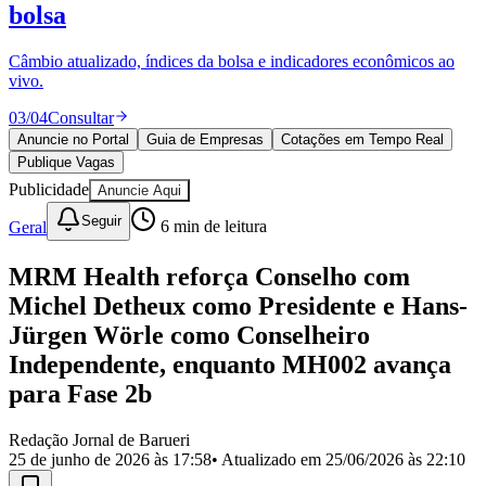
Divulgar Vagas
Novo
bolsa
Publicidade Legal
Câmbio atualizado, índices da bolsa e indicadores econômicos ao
Política
vivo.
Eleições
Esportes
03
/
04
Consultar
Saúde
Segurança
Anuncie no Portal
Guia de Empresas
Cotações em Tempo Real
Cultura
Publique Vagas
Meio Ambiente
Publicidade
Anuncie Aqui
Obras
Educação
Seguir
Geral
6
min de leitura
Bairros de Barueri
MRM Health reforça Conselho com
Michel Detheux como Presidente e Hans-
Selecione sua região
Para notícias da sua região
Jürgen Wörle como Conselheiro
Aldeia
Aldeia da Serra
Aldeia de Barueri
Alphaville
Bairro
Independente, enquanto MH002 avança
Jubran
Belval
Bethaville
Boa
para Fase 2b
Vista
Califórnia
Carapicuíba
Centro
Chácaras Marco
Cidades da
Região
Cotia
Cruz Preta
Engenho Novo
Fazenda
Militar
Itapevi
Jandira
Jardim Audir
Jardim Belval
Jardim
Redação Jornal de Barueri
Califórnia
Jardim dos Altos
Jardim dos Camargos
Jardim
25 de junho de 2026 às 17:58
• Atualizado em
25/06/2026 às 22:10
Esperança
Jardim Graziela
Jardim Iracema
Jardim Itaquiti
Jardim