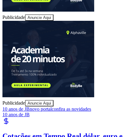
Publicidade
Anuncie Aqui
Ceará
Publicidade
Anuncie Aqui
10 anos de JB
novo portal
confira as novidades
10 anos de JB
Cotações em Tempo Real
dólar, euro e