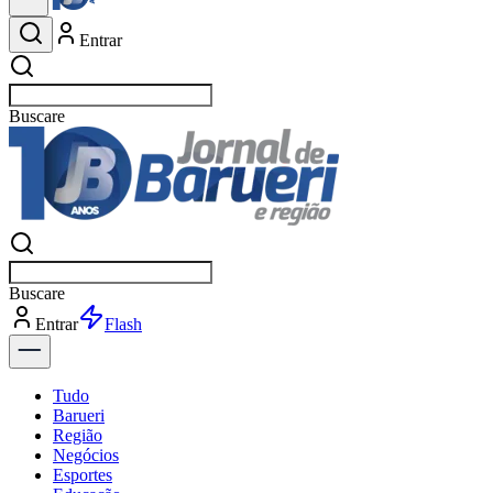
Entrar
Buscar
esportes
Buscar
esportes
Entrar
Flash
Tudo
Barueri
Região
Negócios
Esportes