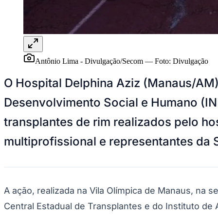
Panorama Econômico
Para Sua Empresa
Anuncie no Portal
Verificar Empresa
Novo
Anunciar Vagas
Novo
Antônio Lima - Divulgação/Secom
—
Foto:
Divulgação
Publicidade Legal
O Hospital Delphina Aziz (Manaus/AM),
NBA
NFL
Desenvolvimento Social e Humano (I
Fórmula 1
UFC
transplantes de rim realizados pelo ho
Tênis (ATP)
MLB
NHL
multiprofissional e representantes da
Atletismo
Vôlei
NBB
Competições de Futebol
A ação, realizada na Vila Olímpica de Manaus, na 
Brasileirão Série A
Central Estadual de Transplantes e do Instituto d
Brasileirão Série B
Paulistão