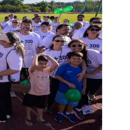
Morato
Taboão da Serra
Embu das Artes
São Roque