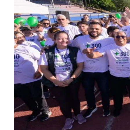
Publicidade Legal
Negócios Regionais
Turismo
Segurança Regional
Hospitais Estaduais
Parques & Represas
Cidades da Região
Santana de Parnaíba
Osasco
Carapicuíba
Jandira
Itapevi
Cotia
Pirapora 
Para Sua Empresa
Anuncie Regional
Guia de Empresas
Vagas na Região
Novo
Hub de Negócios
Guia Comercial
Selo Verificado
Portal Educacional
Agenda de Vestibulares
Vagas de Emprego
Concursos
Panorama Econômico