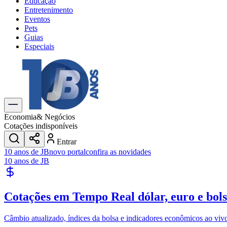
Educação
Entretenimento
Eventos
Pets
Guias
Especiais
Explore Tudo
Últimas Notícias
Previsão do Tempo
Trânsito e Rotas
Dia a Dia & Lazer
Economia
& Negócios
Transportes
Cotações indisponíveis
Gastronomia
Entrar
Cinema & Shows
10 anos de JB
novo portal
confira as novidades
Jogos
Novo
10 anos de JB
Para Sua Empresa
Anuncie no Portal
Cotações em Tempo Real
dólar, euro e bol
Cadastrar Empresa
Divulgar Vagas
Novo
Publicidade Legal
Câmbio atualizado, índices da bolsa e indicadores econômicos ao viv