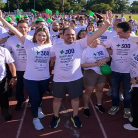
do Bom Jesus
Araçariguama
Cajamar
Caieiras
Franco da Rocha
Francisco 