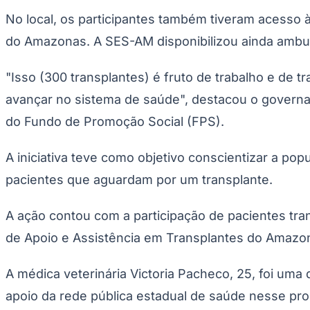
Copa do Brasil
No local, os participantes também tiveram acesso à
Libertadores
Sul-Americana
do Amazonas. A SES-AM disponibilizou ainda ambulân
Copa América
Champions League
Premier League
"Isso (300 transplantes) é fruto de trabalho e de 
La Liga
Bundesliga
avançar no sistema de saúde", destacou o govern
Mundial 2026
do Fundo de Promoção Social (FPS).
Times - Ir direto
A iniciativa teve como objetivo conscientizar a po
pacientes que aguardam por um transplante.
A ação contou com a participação de pacientes tran
de Apoio e Assistência em Transplantes do Amazo
A médica veterinária Victoria Pacheco, 25, foi uma
apoio da rede pública estadual de saúde nesse pr