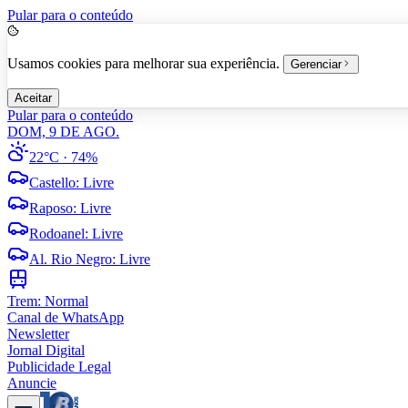
Pular para o conteúdo
Usamos cookies para melhorar sua experiência.
Gerenciar
Aceitar
Pular para o conteúdo
DOM, 9 DE AGO.
22°C
· 74%
Castello
:
Livre
Raposo
:
Livre
Rodoanel
:
Livre
Al. Rio Negro
:
Livre
Trem:
Normal
Canal de WhatsApp
Newsletter
Jornal Digital
Publicidade Legal
Anuncie