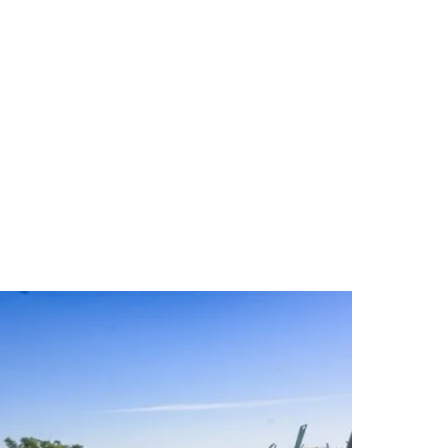
des da Região
Cotia
Cruz Preta
Engenho Novo
Fazenda
im Iracema
Jardim Itaquiti
Jardim Julio
Jardim Líbano
Jardim Maria
vestre
Jardim Silveira
Jardim Tupã
Jardim Tupanci
Mutinga
Nova
arnaíba
Silveira
Tamboré
Vale do Sol
Vila Barros
Vila Boa Vista
Vila do