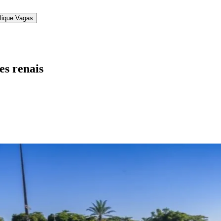
lique Vagas
es renais
l
Bethaville
Boa Vista
Califórnia
Carapicuíba
Centro
Chácaras Marco
Cida
im dos Altos
Jardim dos Camargos
Jardim Esperança
Jardim Graziela
Jard
lista
Jardim Reginalice
Jardim São Luís
Jardim São Pedro
Jardim São Sil
uzia
Parque Viana
Pirapora do Bom Jesus
Recanto Phrynéa
Santana de P
 Porto
Votupoca